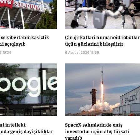
uss kibertəhlükəsizlik
Çin şirkətləri humanoid robotlar
ni açıqlayıb
üçün güclərini birləşdirir
6 19:34
6 Avqust 2026 18:59
ni intellekt
SpaceX səhmlərində eniş
ində geniş dəyişikliklər
investorlar üçün alış fürsəti
yaradıb