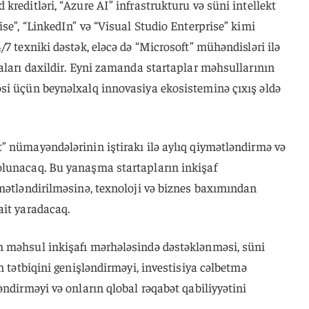
kreditləri, “Azure AI” infrastrukturu və süni intellekt
ise”, “LinkedIn” və “Visual Studio Enterprise” kimi
7 texniki dəstək, eləcə də “Microsoft” mühəndisləri ilə
aları daxildir. Eyni zamanda startaplar məhsullarının
si üçün beynəlxalq innovasiya ekosisteminə çıxış əldə
” nümayəndələrinin iştirakı ilə aylıq qiymətləndirmə və
olunacaq. Bu yanaşma startapların inkişaf
amətləndirilməsinə, texnoloji və biznes baxımından
ait yaradacaq.
n məhsul inkişafı mərhələsində dəstəklənməsi, süni
n tətbiqini genişləndirməyi, investisiya cəlbetmə
əndirməyi və onların qlobal rəqabət qabiliyyətini