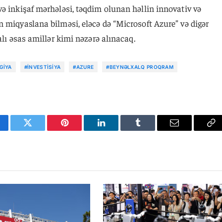
ə inkişaf mərhələsi, təqdim olunan həllin innovativ və
 miqyaslana bilməsi, eləcə də “Microsoft Azure” və digər
alı əsas amillər kimi nəzərə alınacaq.
GIYA
#INVESTISIYA
#AZURE
#BEYNƏLXALQ PROQRAM
cebook
Twitter
Pinterest
LinkedIn
Tumblr
Email
Co
Li