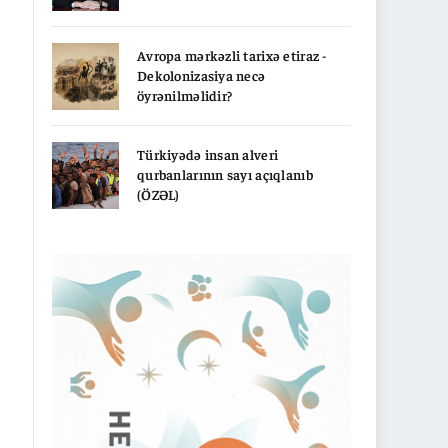
Avropa mərkəzli tarixə etiraz -
Dekolonizasiya necə
öyrənilməlidir?
Türkiyədə insan alveri
qurbanlarının sayı açıqlanıb
(ÖZƏL)