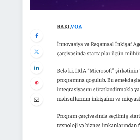
BAKI,
VOA
İnnovasiya və Rəqəmsal İnkişaf Agen
çərçivəsində startaplar üçün mühüm
Belə ki, İRİA “Microsoft” şirkətini
proqramına qoşulub. Bu əməkdaşlıq 
inteqrasiyasını sürətləndirməklə yan
məhsullarının inkişafını və miqyas
Proqram çərçivəsində seçilmiş star
texnoloji və biznes imkanlarından f