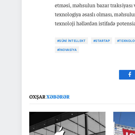
etməsi, məhsulun bazar traksiyası v
texnologiya əsaslı olması, məhsulun
texnoloji həllərdən istifadə potensi
#SÜNI INTELLEKT
#STARTAP
#TEXNOLO
#INOVASIYA
Fa
OXŞAR
XƏBƏRƏR