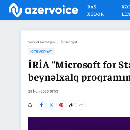
BAŞ
XƏ
XƏBƏR
LE
Voice of Azerbaijan
/
İqtisadiyyat
İQTISADIYYAT
İRİA “Microsoft for S
beynəlxalq proqramın
29 İyun 2026 18:53