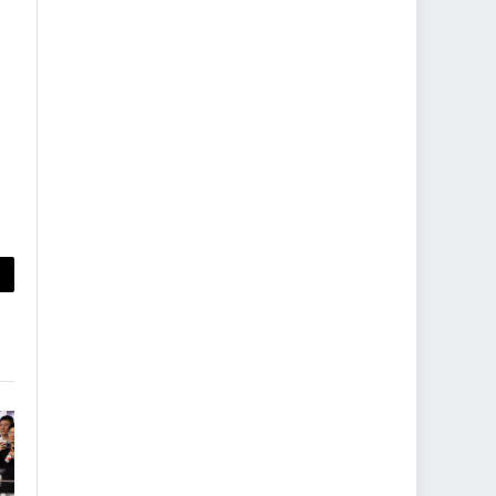
py
nk