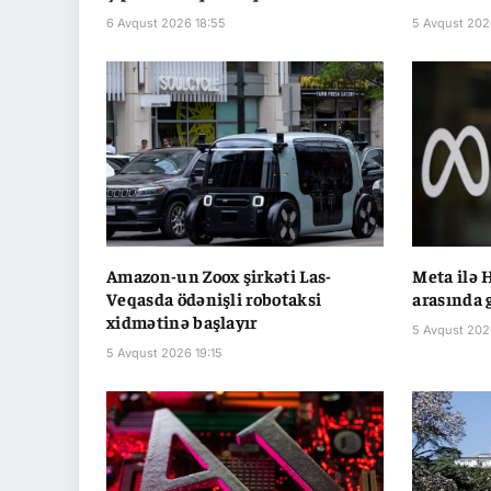
6 Avqust 2026 18:55
5 Avqust 202
Amazon-un Zoox şirkəti Las-
Meta ilə 
Veqasda ödənişli robotaksi
arasında 
xidmətinə başlayır
5 Avqust 2026
5 Avqust 2026 19:15