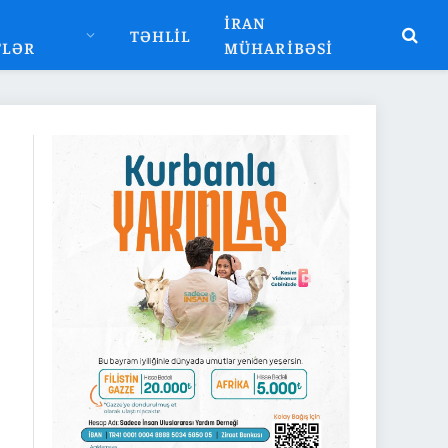
İRAN
TƏHLIL
TLƏR
MÜHARIBƏSI