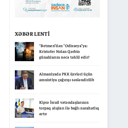
XƏBƏR LENTİ
“Betmen”dən “Odisseya”ya:
Kristofer Nolan Qərbin
günahlarını necə təhlil edir?
Almaniyada PKK üzvləri üçün
amnistiya çağırışı səsləndirilib
Kiprə İsrail vətəndaşlarının
torpaq alışları ilə bağlı narahatlıq
artır