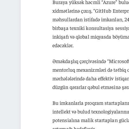
Buraya yüksək həcmli “Azure” bulud 
xidmətlərinə çıxış, “GitHub Enterpr
məhsullardan istifadə imkanları, 24/
birbaşa texniki konsultasiya sessiy
inkişafı və qlobal miqyasda böyümə
edəcəklər.
Əməkdaşlıq çərçivəsində “Microsoft
mentorluq mexanizmləri də tətbiq 
mərhələlərində daha effektiv istiq
düzgün qərarlar qəbul etməsinə şər
Bu imkanlarla proqram startapları
intellekt və bulud texnologiyalarını
potensialına malik startapları gücl
artırmağı hədəfləyir.