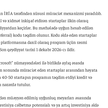
ün İRİA tərəfindən xüsusi müraciət mexanizmi yaradılıb.
 və xidmət inkişaf etdirən startaplar ilkin olaraq
iyyatdan keçirlər. Bu mərhələdə uyğun hesab edilən
referral) kodu təqdim olunur. Kodu əldə edən startaplar
 platformasına daxil olaraq proqram üçün rəsmi
on qeydiyyat tarixi 1 dekabr 2026-cı ildir.
rosoft” nümayəndələri ilə birlikdə aylıq əsasda
yın sonunda müraciət edən startaplar arasından həyata
la 40-50 startapın proqramın təqdim etdiyi kredit və
 nəzərdə tutulur.
ndən müəyyən edilmiş uyğunluq meyarları əsasında
stisiya cəlbetmə potensialı və ya artıq investisiya əldə