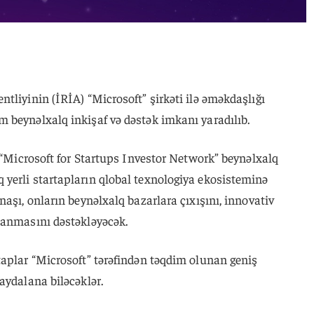
tliyinin (İRİA) “Microsoft” şirkəti ilə əməkdaşlığı
 beynəlxalq inkişaf və dəstək imkanı yaradılıb.
n “Microsoft for Startups Investor Network” beynəlxalq
yerli startapların qlobal texnologiya ekosisteminə
aşı, onların beynəlxalq bazarlara çıxışını, innovativ
lanmasını dəstəkləyəcək.
taplar “Microsoft” tərəfindən təqdim olunan geniş
aydalana biləcəklər.