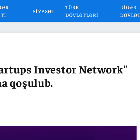
BƏR
TÜRK
DIGƏR
SIYASƏT
NTI
DÖVLƏTLƏRI
DÖVLƏ
tartups Investor Network”
a qoşulub.