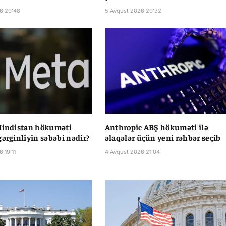
6 20:48
5 Avqust 2026 20:32
Hindistan hökuməti
Anthropic ABŞ hökuməti ilə
gərginliyin səbəbi nədir?
əlaqələr üçün yeni rəhbər seçib
 19:11
4 Avqust 2026 21:04