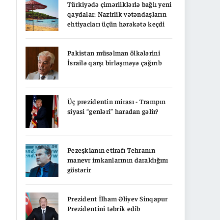
Türkiyədə çimərliklərlə bağlı yeni
qaydalar: Nazirlik vətəndaşların
ehtiyacları üçün hərəkətə keçdi
Pakistan müsəlman ölkələrini
İsrailə qarşı birləşməyə çağırıb
Üç prezidentin mirası - Trampın
siyasi “genləri” haradan gəlir?
Pezeşkianın etirafı Tehranın
manevr imkanlarının daraldığını
göstərir
Prezident İlham Əliyev Sinqapur
Prezidentini təbrik edib