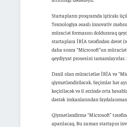
Startapların proqramda iştirakı üç
Texnologiya əsaslı innovativ məhsul
müraciət formasını dolduraraq qeyd
startaplara İRİA tərəfindən dəvət (
daha sonra “Microsoft”un müraciət
qeydiyyat prosesini tamamlayırlar. S
Daxil olan müraciətlər İRİA və “Mic
qiymətləndiriləcək. Seçimlər hər a
keçiriləcək və il ərzində orta hesab
dəstək imkanlarından faydalanması
Qiymətləndirmə “Microsoft” tərəfi
aparılacaq. Bu zaman startapın inve