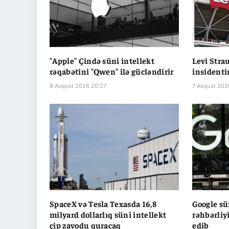
"Apple" Çində süni intellekt
Levi Stra
rəqabətini "Qwen" ilə gücləndirir
insidenti
8 Avqust 2026 20:27
7 Avqust 202
SpaceX və Tesla Texasda 16,8
Google sü
milyard dollarlıq süni intellekt
rəhbərliy
çip zavodu quracaq
edib