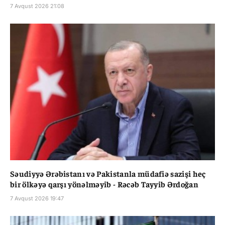
7 Avqust 2026 21:08
Səudiyyə Ərəbistanı və Pakistanla müdafiə sazişi heç
bir ölkəyə qarşı yönəlməyib - Rəcəb Tayyib Ərdoğan
7 Avqust 2026 19:47