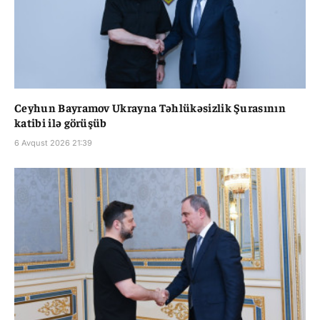
Ceyhun Bayramov Ukrayna Təhlükəsizlik Şurasının
katibi ilə görüşüb
6 Avqust 2026 21:39