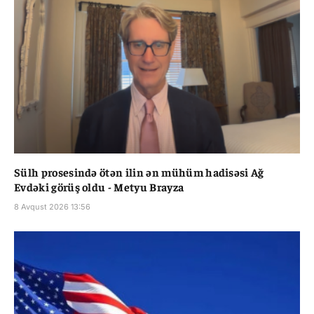
Sülh prosesində ötən ilin ən mühüm hadisəsi Ağ
Evdəki görüş oldu - Metyu Brayza
8 Avqust 2026 13:56