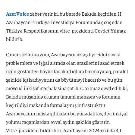
AzerVoice
xəbər verir ki, bu barədə Bakıda keçirilən II
Azərbaycan–Türkiyə İnvestisiya Forumunda çıxış edən
Türkiyə Respublikasının vitse-prezidenti Cevdet Yılmaz
bildirib.
Onun sözlərinə görə, Azərbaycan üzləşdiyi ciddi siyasi
problemlərə və işğal altında olan ərazilərini azad etmək
üçün göstərdiyi böyük fədakarlıqlara baxmayaraq, paralel
şəkildə iqtisadiyyatını da böyütməyi bacarıb və bu gün
mövcud inkişaf mərhələsinə çatıb. C. Yılmaz qeyd edib ki,
Bakıda müşahidə olunan ümumi mənzərə və forumun
keçirildiyi məkanda formalaşmış infrastruktur
Azərbaycanın müstəqillikdən bu günədək keçdiyi inkişaf
yolunu rəqəmlərdən əvvəl aydın şəkildə göstərir.
Vitse-prezident bildirib ki, Azərbaycan 2024-cü ildə 4,1