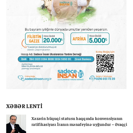
XƏBƏR LENTİ
Xəzərin hüquqi statusu haqqında konvensiyanın
ratifikasiyası İranın mənafeyinə uyğundur – Əraqçi