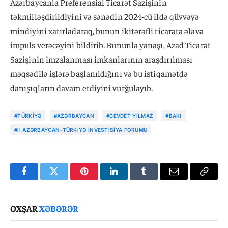
Azərbaycanla Preferensial Ticarət Sazişinin
təkmilləşdirildiyini və sənədin 2024-cü ildə qüvvəyə
mindiyini xatırladaraq, bunun ikitərəfli ticarətə əlavə
impuls verəcəyini bildirib. Bununla yanaşı, Azad Ticarət
Sazişinin imzalanması imkanlarının araşdırılması
məqsədilə işlərə başlanıldığını və bu istiqamətdə
danışıqların davam etdiyini vurğulayıb.
#TÜRKIYƏ
#AZƏRBAYCAN
#CEVDET YILMAZ
#BAKI
#II AZƏRBAYCAN–TÜRKIYƏ İNVESTISIYA FORUMU
Facebook
Twitter
Pinterest
LinkedIn
Tumblr
Email
Copy
Link
OXŞAR
XƏBƏRƏR