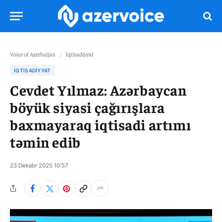
Voice of Azerbaijan
/
İqtisadiyyat
İQTISADIYYAT
Cevdet Yılmaz: Azərbaycan
böyük siyasi çağırışlara
baxmayaraq iqtisadi artımı
təmin edib
23 Dekabr 2025 10:57