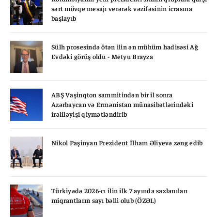
sərt mövqe mesajı verərək vəzifəsinin icrasına
başlayıb
Sülh prosesində ötən ilin ən mühüm hadisəsi Ağ
Evdəki görüş oldu - Metyu Brayza
ABŞ Vaşinqton sammitindən bir il sonra
Azərbaycan və Ermənistan münasibətlərindəki
irəliləyişi qiymətləndirib
Nikol Paşinyan Prezident İlham Əliyevə zəng edib
Türkiyədə 2026-cı ilin ilk 7 ayında saxlanılan
miqrantların sayı bəlli olub (ÖZƏL)