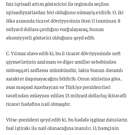
faiz iqtisadi artım göstəricisi ilə regionda seçilən
iqtisadiyyatlardan biri olduğunu nümayiş etdirib. O, iki
ölkə arasında ticarət dövriyyəsinin ötən il təxminən 8
milyard dollara çatdığını vurğulayaraq, bunun
əhəmiyyətli göstərici olduğunu qeyd edib.
C. Yılmaz əlavə edib ki, bu il ticarət dövriyyəsində neft
qiymətlərinin azalması və digər amillər səbəbindən
müvəqqəti zəifləmə mümkündür, lakin bunun davamlı
xarakter daşımayacağını bildirib. Onun sözlərinə görə,
əsas məqsəd Azərbaycan və Türkiyə prezidentləri
tərəfindən müəyyən edilən 15 milyard dollarlıq ikitərəfli
ticarət hədəfinə nail olmaqdır.
Vitse-prezident qeyd edib ki, bu hədəfə işgüzar dairələrin
fəal iştirakı ilə nail olunacağına inanılır. O, həmçinin