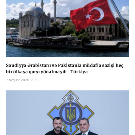
Səudiyyə Ərəbistanı və Pakistanla müdafiə sazişi heç
bir ölkəyə qarşı yönəlməyib - Türkiyə
7 Avqust 2026 18:30