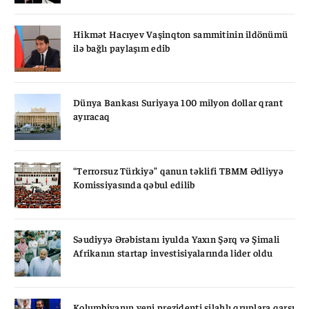
Hikmət Hacıyev Vaşinqton sammitinin ildönümü
ilə bağlı paylaşım edib
Dünya Bankası Suriyaya 100 milyon dollar qrant
ayıracaq
“Terrorsuz Türkiyə” qanun təklifi TBMM Ədliyyə
Komissiyasında qəbul edilib
Səudiyyə Ərəbistanı iyulda Yaxın Şərq və Şimali
Afrikanın startap investisiyalarında lider oldu
Kolumbiyanın yeni prezidenti silahlı qruplara qarşı