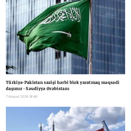
Türkiyə-Pakistan sazişi hərbi blok yaratmaq məqsədi
daşımır - Səudiyyə Ərəbistanı
7 Avqust 2026 18:46