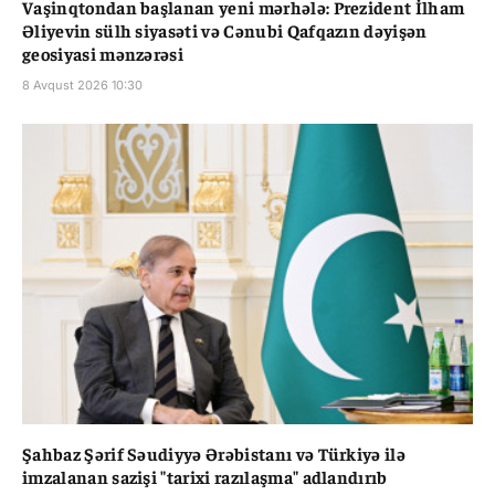
Vaşinqtondan başlanan yeni mərhələ: Prezident İlham
Əliyevin sülh siyasəti və Cənubi Qafqazın dəyişən
geosiyasi mənzərəsi
8 Avqust 2026 10:30
Şahbaz Şərif Səudiyyə Ərəbistanı və Türkiyə ilə
imzalanan sazişi "tarixi razılaşma" adlandırıb