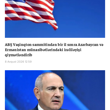
ABŞ Vaşinqton sammitindən bir il sonra Azərbaycan və
Ermənistan münasibətlərindəki irəliləyişi
qiymətləndirib
8 Avqust 2026 12:59