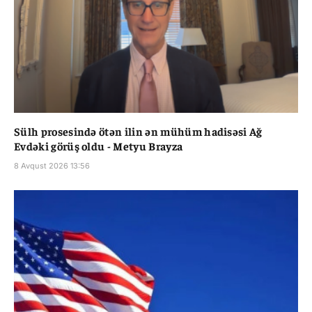
Sülh prosesində ötən ilin ən mühüm hadisəsi Ağ
Evdəki görüş oldu - Metyu Brayza
8 Avqust 2026 13:56