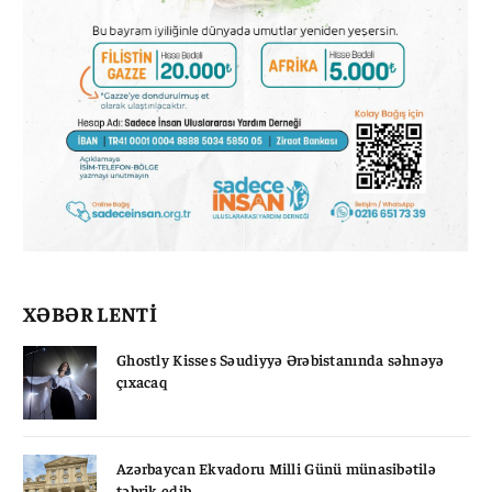
XƏBƏR LENTİ
Ghostly Kisses Səudiyyə Ərəbistanında səhnəyə
çıxacaq
Azərbaycan Ekvadoru Milli Günü münasibətilə
təbrik edib