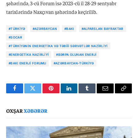
şəhərində, 3-cü Forum isə 2023-cü il 28-29 sentyabr
tarixlərində Naxçıvan şəhərində keçirilib.
#TÜRKIYƏ
#AZƏRBAYCAN
#BAKI
#ALPARSLAN BAYRAKTAR
#SOCAR
#TÜRKIYƏNIN ENERGETIKA VƏ TƏBIII SƏRVƏTLƏR NAZIRLIYI
#ENERGETIKA NAZIRLIYI
#BƏRPA OLUNAN ENERJI
#BAKI ENERJI FORUMU
#AZƏRBAYCAN-TÜRKIYƏ
Facebook
Twitter
Pinterest
LinkedIn
Tumblr
Email
Copy
Link
OXŞAR
XƏBƏRƏR