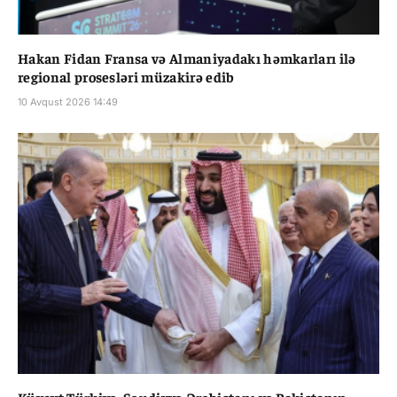
Hakan Fidan Fransa və Almaniyadakı həmkarları ilə
regional prosesləri müzakirə edib
10 Avqust 2026 14:49
Küveyt Türkiyə, Səudiyyə Ərəbistanı və Pakistanın