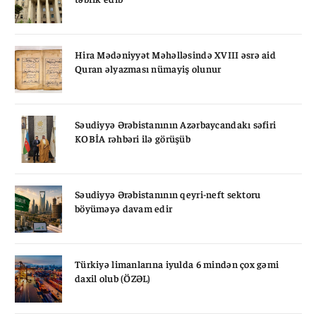
Hira Mədəniyyət Məhəlləsində XVIII əsrə aid
Quran əlyazması nümayiş olunur
Səudiyyə Ərəbistanının Azərbaycandakı səfiri
KOBİA rəhbəri ilə görüşüb
Səudiyyə Ərəbistanının qeyri-neft sektoru
böyüməyə davam edir
Türkiyə limanlarına iyulda 6 mindən çox gəmi
daxil olub (ÖZƏL)