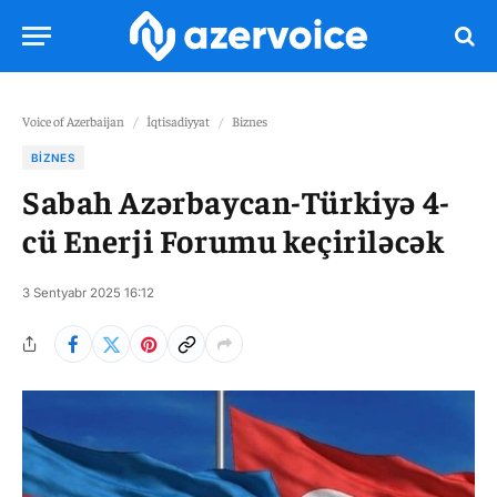
Voice of Azerbaijan
/
İqtisadiyyat
/
Biznes
BIZNES
Sabah Azərbaycan-Türkiyə 4-
cü Enerji Forumu keçiriləcək
3 Sentyabr 2025 16:12