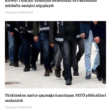
müdafiə sazişini alqışlayıb
10 Avqust 2026 14:04
Türkiyədən xaricə qaçmağa hazırlaşan FETÖ şübhəliləri
saxlanılıb
10 Avqust 2026 11:53