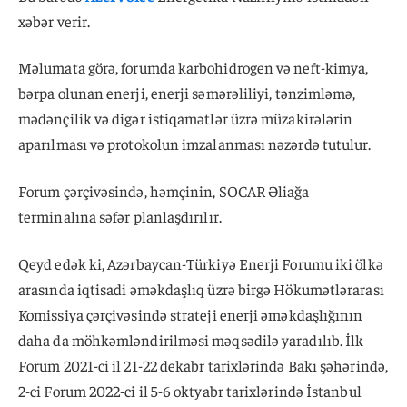
xəbər verir.
Məlumata görə, forumda karbohidrogen və neft-kimya,
bərpa olunan enerji, enerji səmərəliliyi, tənzimləmə,
mədənçilik və digər istiqamətlər üzrə müzakirələrin
aparılması və protokolun imzalanması nəzərdə tutulur.
Forum çərçivəsində, həmçinin, SOCAR Əliağa
terminalına səfər planlaşdırılır.
Qeyd edək ki, Azərbaycan-Türkiyə Enerji Forumu iki ölkə
arasında iqtisadi əməkdaşlıq üzrə birgə Hökumətlərarası
Komissiya çərçivəsində strateji enerji əməkdaşlığının
daha da möhkəmləndirilməsi məqsədilə yaradılıb. İlk
Forum 2021-ci il 21-22 dekabr tarixlərində Bakı şəhərində,
2-ci Forum 2022-ci il 5-6 oktyabr tarixlərində İstanbul