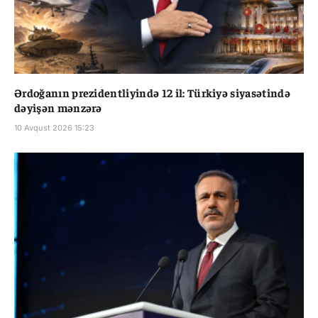
Ərdoğanın prezidentliyində 12 il: Türkiyə siyasətində
dəyişən mənzərə
10 Avqust 2026 15:23