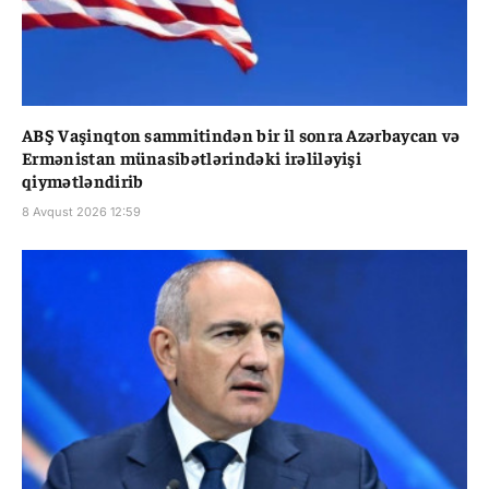
ABŞ Vaşinqton sammitindən bir il sonra Azərbaycan və
Ermənistan münasibətlərindəki irəliləyişi
qiymətləndirib
8 Avqust 2026 12:59