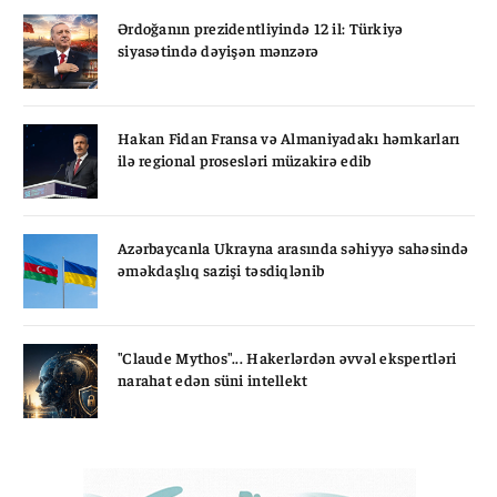
Ərdoğanın prezidentliyində 12 il: Türkiyə
siyasətində dəyişən mənzərə
Hakan Fidan Fransa və Almaniyadakı həmkarları
ilə regional prosesləri müzakirə edib
Azərbaycanla Ukrayna arasında səhiyyə sahəsində
əməkdaşlıq sazişi təsdiqlənib
"Claude Mythos"... Hakerlərdən əvvəl ekspertləri
narahat edən süni intellekt