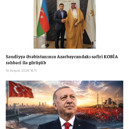
Səudiyyə Ərəbistanının Azərbaycandakı səfiri KOBİA
rəhbəri ilə görüşüb
10 Avqust 2026 16:11