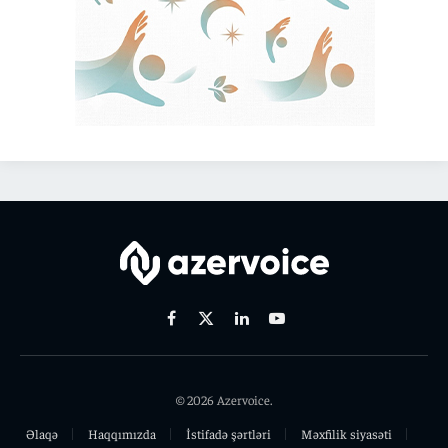
Facebook
X
Linkedin
Youtube
(Twitter)
© 2026 Azervoice.
Əlaqə
Haqqımızda
İstifadə şərtləri
Məxfilik siyasəti