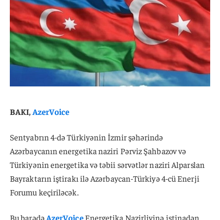
BAKI,
AzerVoice
Sentyabrın 4-də Türkiyənin İzmir şəhərində
Azərbaycanın energetika naziri Pərviz Şahbazov və
Türkiyənin energetika və təbii sərvətlər naziri Alparslan
Bayraktarın iştirakı ilə Azərbaycan-Türkiyə 4-cü Enerji
Forumu keçiriləcək.
Bu barədə
AzerVoice
Energetika Nazirliyinə istinadən