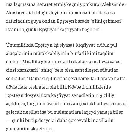
razılaşmasına nəzarət etmiş keçmiş prokuror Aleksander
Akostaya aid olduğu deyilən mübahisəli bir ifadə də
xatırladılır: guya ondan Epşteyn barədə “əlini çəkməsi”
istənilib, çünki Epşteyn “kəşfiyyata bağlıdır”.
Ümumilikdə, Epşteyn işi siyasət-kəşfiyyat-nüfuz-pul
əlaqələrinin mürəkkəbliyinin bir fəsli kimi təqdim
olunur. Müəllifə görə, müxtəlif ölkələrdə maliyyə və ya
cinsi xarakterli “anlıq” belə olsa, sənədləşən sübutlar
sonradan “Damokl qılıncı”na çevrilərək fərdlərə və hətta
dövlətlərə təsir aləti ola bilir. Növbəti onilliklərdə
Epsteyn dosyesi üzrə kəşfiyyat sənədlərinin gizliliyi
açıldıqca, bu gün mövcud olmayan çox fakt ortaya çıxacaq;
gələcək nəsillər isə bu məlumatlara laqeyd yanaşa bilər
— çünki bu tip dosyelər daha çox əvvəlki nəsillərin
gündəmini əks etdirir.