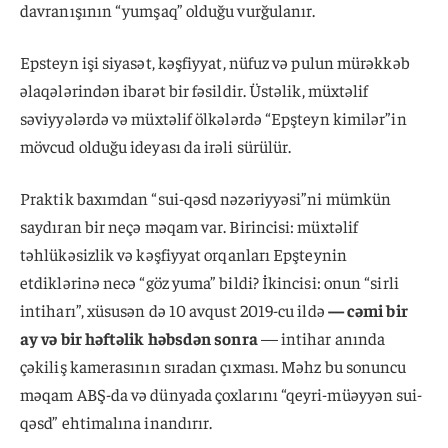
davranışının “yumşaq” olduğu vurğulanır.
Epsteyn işi siyasət, kəşfiyyat, nüfuz və pulun mürəkkəb
əlaqələrindən ibarət bir fəsildir. Üstəlik, müxtəlif
səviyyələrdə və müxtəlif ölkələrdə “Epşteyn kimilər”in
mövcud olduğu ideyası da irəli sürülür.
Praktik baxımdan “sui-qəsd nəzəriyyəsi”ni mümkün
saydıran bir neçə məqam var. Birincisi: müxtəlif
təhlükəsizlik və kəşfiyyat orqanları Epşteynin
etdiklərinə necə “göz yuma” bildi? İkincisi: onun “sirli
intiharı”, xüsusən də 10 avqust 2019-cu ildə
— cəmi bir
ay və bir həftəlik həbsdən sonra
— intihar anında
çəkiliş kamerasının sıradan çıxması. Məhz bu sonuncu
məqam ABŞ-da və dünyada çoxlarını “qeyri-müəyyən sui-
qəsd” ehtimalına inandırır.