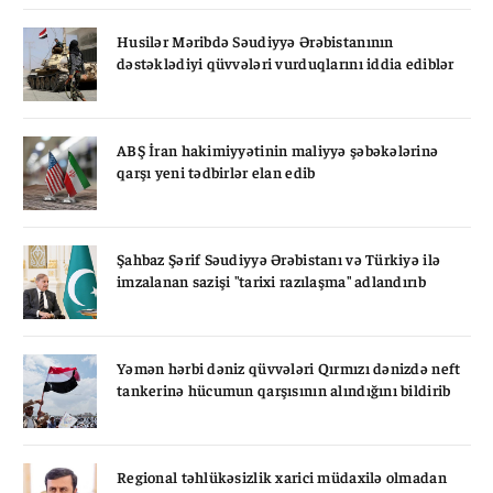
Husilər Məribdə Səudiyyə Ərəbistanının
dəstəklədiyi qüvvələri vurduqlarını iddia ediblər
ABŞ İran hakimiyyətinin maliyyə şəbəkələrinə
qarşı yeni tədbirlər elan edib
Şahbaz Şərif Səudiyyə Ərəbistanı və Türkiyə ilə
imzalanan sazişi "tarixi razılaşma" adlandırıb
Yəmən hərbi dəniz qüvvələri Qırmızı dənizdə neft
tankerinə hücumun qarşısının alındığını bildirib
Regional təhlükəsizlik xarici müdaxilə olmadan