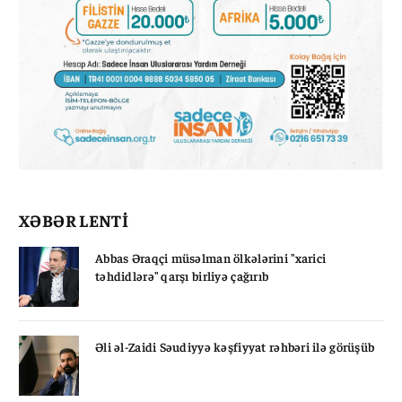
XƏBƏR LENTİ
Abbas Əraqçi müsəlman ölkələrini "xarici
təhdidlərə" qarşı birliyə çağırıb
Əli əl-Zaidi Səudiyyə kəşfiyyat rəhbəri ilə görüşüb