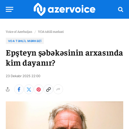
Voice of Azerbaijan
/
VOA təhlil mərkəzi
VOA TƏHLIL MƏRKƏZI
Epşteyn şəbəkəsinin arxasında
kim dayanır?
23 Dekabr 2025 22:00