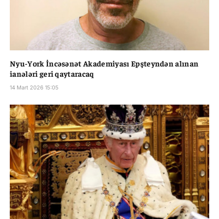
Nyu-York İncəsənət Akademiyası Epşteyndən alınan
ianələri geri qaytaracaq
14 Mart 2026 15:05