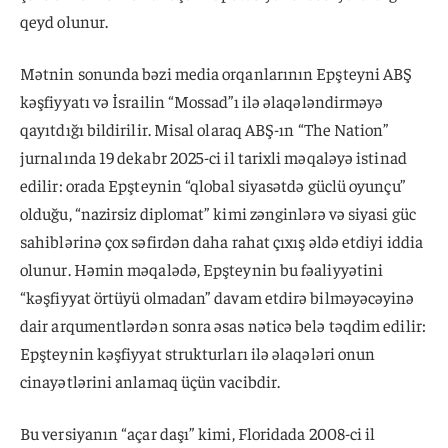
qeyd olunur.
Mətnin sonunda bəzi media orqanlarının Epşteyni ABŞ
kəşfiyyatı və İsrailin “Mossad”ı ilə əlaqələndirməyə
qayıtdığı bildirilir. Misal olaraq ABŞ-ın “The Nation”
jurnalında 19 dekabr 2025-ci il tarixli məqaləyə istinad
edilir: orada Epşteynin “qlobal siyasətdə güclü oyunçu”
olduğu, “nazirsiz diplomat” kimi zənginlərə və siyasi güc
sahiblərinə çox səfirdən daha rahat çıxış əldə etdiyi iddia
olunur. Həmin məqalədə, Epşteynin bu fəaliyyətini
“kəşfiyyat örtüyü olmadan” davam etdirə bilməyəcəyinə
dair arqumentlərdən sonra əsas nəticə belə təqdim edilir:
Epşteynin kəşfiyyat strukturları ilə əlaqələri onun
cinayətlərini anlamaq üçün vacibdir.
Bu versiyanın “açar daşı” kimi, Floridada 2008-ci il