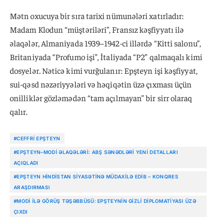
Mətn oxucuya bir sıra tarixi nümunələri xatırladır:
Madam Klodun “müştəriləri”, Fransız kəşfiyyatı ilə
əlaqələr, Almaniyada 1939–1942-ci illərdə “Kitti salonu”,
Britaniyada “Profumo işi”, İtaliyada “P2” qalmaqalı kimi
dosyelər. Nəticə kimi vurğulanır: Epşteyn işi kəşfiyyat,
sui-qəsd nəzəriyyələri və həqiqətin üzə çıxması üçün
onilliklər gözləmədən “tam açılmayan” bir sirr olaraq
qalır.
#CEFFRI EPŞTEYN
#EPŞTEYN–MODI ƏLAQƏLƏRI: ABŞ SƏNƏDLƏRI YENI DETALLARI
AÇIQLADI
#EPŞTEYN HINDISTAN SIYASƏTINƏ MÜDAXILƏ EDIB – KONQRES
ARAŞDIRMASI
#MODI ILƏ GÖRÜŞ TƏŞƏBBÜSÜ: EPŞTEYNIN GIZLI DIPLOMATIYASI ÜZƏ
ÇIXDI