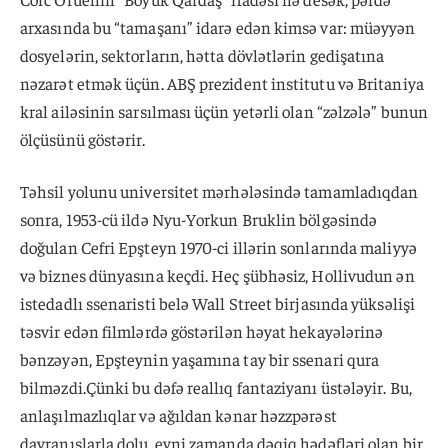
arxasında bu “tamaşanı” idarə edən kimsə var: müəyyən
dosyelərin, sektorların, hətta dövlətlərin gedişatına
nəzarət etmək üçün. ABŞ prezident institutu və Britaniya
kral ailəsinin sarsılması üçün yetərli olan “zəlzələ” bunun
ölçüsünü göstərir.
Təhsil yolunu universitet mərhələsində tamamladıqdan
sonra, 1953-cü ildə Nyu-Yorkun Bruklin bölgəsində
doğulan Cefri Epşteyn 1970-ci illərin sonlarında maliyyə
və biznes dünyasına keçdi. Heç şübhəsiz, Hollivudun ən
istedadlı ssenaristi belə Wall Street birjasında yüksəlişi
təsvir edən filmlərdə göstərilən həyat hekayələrinə
bənzəyən, Epşteynin yaşamına tay bir ssenari qura
bilməzdi.Çünki bu dəfə reallıq fantaziyanı üstələyir. Bu,
anlaşılmazlıqlar və ağıldan kənar həzzpərəst
davranışlarla dolu, eyni zamanda dəqiq hədəfləri olan bir