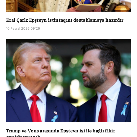
Kral Çarlz Epşteyn istintaqını dəstəkləməyə hazırdır
10 Fevral 2026 09:29
Tramp və Vens arasında Epşteyn işi ilə bağlı fikir
ayrılığı yaranıb