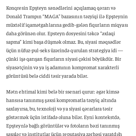
Konqresin Epşteyn sənədlərini açıqlamaq qərarı və
Donald Trampın “MAGA” bazasının təzyiqi ilə Epşteynin
müxtəlif iqamətgahlarına gedib-gələn fiqurların miqyası
daha görünən olur. Epsteyn dosyesini təkcə “əxlaqi
sapma” kimi başa düşmək olmaz. Bu, siyasi məqsədlər
üçün nüfuz-pul-seks üzərində qurulan strategiya idi —
çünki işə qarışan fiqurların siyasi çəkisi böyükdür. Bir
siyasətçinin və ya iş adamının kompromat xarakterli
görüntüsü belə ciddi təsir yarada bilər.
Mətn ehtimal kimi belə bir ssenari qurur: əgər kimsə
hansısa tanınmış şəxsi kompromatla təzyiq altında
saxlayırsa, bu, texnoloji və ya siyasi qərarlara təsir
göstərmək üçün istifadə oluna bilər. Eyni kontekstdə,
Epşteynlə bağlı görüntülər və fotoların bəzi tanınmış
şəxslər və institutlar üçün reputasiya zərbəsi yaratdığı