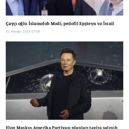
Çayçı oğlu İslamofob Modi, pedofil Epşteyn və İsrail
22 Noyabr 2025 07:58
Elon Maskın Amerika Partiyası planları təxirə salınıb