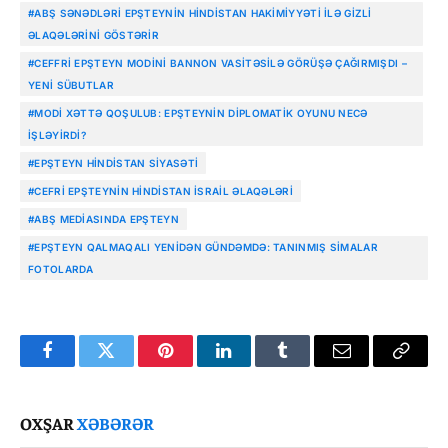
#ABŞ SƏNƏDLƏRI EPŞTEYNIN HINDISTAN HAKIMIYYƏTI ILƏ GIZLI
ƏLAQƏLƏRINI GÖSTƏRIR
#CEFFRI EPŞTEYN MODINI BANNON VASITƏSILƏ GÖRÜŞƏ ÇAĞIRMIŞDI –
YENI SÜBUTLAR
#MODI XƏTTƏ QOŞULUB: EPŞTEYNIN DIPLOMATIK OYUNU NECƏ
IŞLƏYIRDI?
#EPŞTEYN HINDISTAN SIYASƏTI
#CEFRI EPŞTEYNIN HINDISTAN İSRAIL ƏLAQƏLƏRI
#ABŞ MEDIASINDA EPŞTEYN
#EPŞTEYN QALMAQALI YENIDƏN GÜNDƏMDƏ: TANINMIŞ SIMALAR
FOTOLARDA
Facebook
Twitter
Pinterest
LinkedIn
Tumblr
Email
Copy
Link
OXŞAR
XƏBƏRƏR