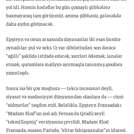
yol idi. Həmin hədəflər bu gün çoxsaylı şübhələrə
baxmayaraq tam görünmür, amma şübhəsiz, gələcəkdə
daha aydın görünəcək.
Epşteyn və onun arxasında dayananlar iki əsas ünsürə
oynadılar: pul və seks. O, var-dövlətindən son dərəcə
“ağıllı” şəkildə istifadə edərək, xərcləri ödəmək, ianələr
etmək, qurumlara maliyyə ayırmaqla tanınmış şəxslərə
yaxınlaşdı.
Sonra isə bir çox məşhura — təkcə incəsənət deyil,
siyasət və mədəniyyət dünyasından olanlara da — cinsi
“xidmətlər” təqdim etdi. Beləliklə, Epşteyn Fransadakı
“Madam Klod”un (əsl adı Fernanda Qrudi) xeyli
“təkmilləşmiş” versiyasına çevrildi. Madam Klod
Fransada, əsasən Parisdə, “elitar fahişəxanalar”ın idarəsi