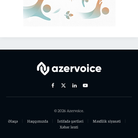
Facebook
X
Linkedin
Youtube
(Twitter)
© 2026 Azervoice.
Əlaqə
Haqqımızda
İstifadə şərtləri
Məxfilik siyasəti
Xəbər lenti