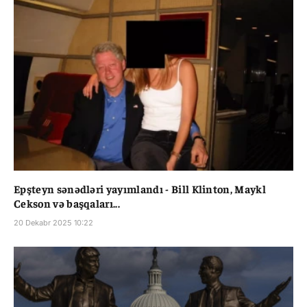
Epşteyn sənədləri yayımlandı - Bill Klinton, Maykl
Cekson və başqaları...
20 Dekabr 2025 10:22