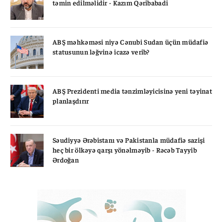
təmin edilməlidir - Kazım Qəribabadi
ABŞ məhkəməsi niyə Cənubi Sudan üçün müdafiə
statusunun ləğvinə icazə verib?
ABŞ Prezidenti media tənzimləyicisinə yeni təyinat
planlaşdırır
Səudiyyə Ərəbistanı və Pakistanla müdafiə sazişi
heç bir ölkəyə qarşı yönəlməyib - Rəcəb Tayyib
Ərdoğan