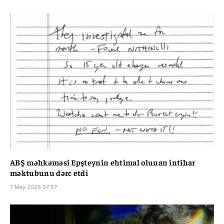
ABŞ məhkəməsi Epşteynin ehtimal olunan intihar
məktubunu dərc etdi
7 May 2026 07:57