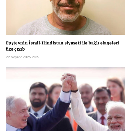
Epşteynin İsrail-Hindistan siyasəti ilə bağlı əlaqələri
üzə çıxıb
22 Noyabr 2025 21:15