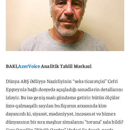
BAKI,
AzerVoice
Analitik Təhlil Mərkəzi
Dünya ABŞ Ədliyyə Nazirliyinin “seks ticarətçisi” Cefri
Epşteynlə bağlı dosyedə açıqladığı sənədlərin detallarını
izləyir. Bu isə geniş sualı gündəmə gətirir: bütün ölçülər
üzrə qalmaqallı sayılan bu fiqurun arxasında kim
dayanırdı ki, siyasət, mədəniyyət, incəsənət və biznes
dünyasının bir sıra məşhur simalarını “toruna” sala bildi?
Corc Oruellin “Böyük Qardaş” ifadəsi ilə desək, pərdə