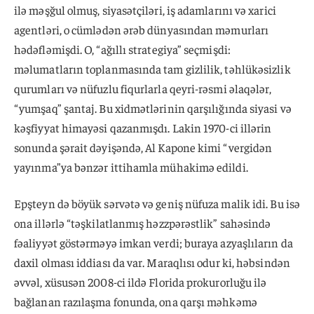
ilə məşğul olmuş, siyasətçiləri, iş adamlarını və xarici
agentləri, o cümlədən ərəb dünyasından məmurları
hədəfləmişdi. O, “ağıllı strategiya” seçmişdi:
məlumatların toplanmasında tam gizlilik, təhlükəsizlik
qurumları və nüfuzlu fiqurlarla qeyri-rəsmi əlaqələr,
“yumşaq” şantaj. Bu xidmətlərinin qarşılığında siyasi və
kəşfiyyat himayəsi qazanmışdı. Lakin 1970-ci illərin
sonunda şərait dəyişəndə, Al Kapone kimi “vergidən
yayınma”ya bənzər ittihamla mühakimə edildi.
Epşteyn də böyük sərvətə və geniş nüfuza malik idi. Bu isə
ona illərlə “təşkilatlanmış həzzpərəstlik” sahəsində
fəaliyyət göstərməyə imkan verdi; buraya azyaşlıların da
daxil olması iddiası da var. Maraqlısı odur ki, həbsindən
əvvəl, xüsusən 2008-ci ildə Florida prokurorluğu ilə
bağlanan razılaşma fonunda, ona qarşı məhkəmə