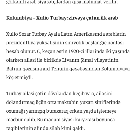
görkəmli ərəb siyasətçilərdən qısa məlumat verilir.
Kolumbiya – Xulio Turbay: zirvəyə çatan ilk ərəb
Xulio Sezar Turbay Ayala Latın Amerikasında ərəblərin
prezidentliyə yüksəlişinin simvolik başlanğıc nöqtəsi
hesab olunur. O, keçən əsrin 1920-ci illərində iki yaşında
olarkən ailəsi ilə birlikdə Livanın Şimal vilayətinin
Batrun qəzasına aid Tenurin qəsəbəsindən Kolumbiyaya
köç etmişdi.
Turbay ailəsi çətin dövrlərdən keçib və o, ailəsini
dolandırmaq üçün orta məktəbin yuxarı siniflərində
oxumağı yarımçıq buraxaraq erkən yaşda işləməyə
məcbur qalıb. Bu məqam siyasi karyerası boyunca
rəqiblərinin əlində silah kimi qaldı.