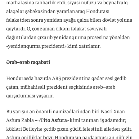
mərhələsinə rəhbərlik etdi, siyasi nüfuzu və beynəlxalq
əlaqələr şəbəkəsindən yararlanaraq Hondurası
fəlakətdən sonra yenidən ayağa qalxa bilən dövlət yoluna
qaytardı. O, çox zaman ölkəni fəlakət səviyyəli
dağıntılardan çıxarıb yenidənqurma prosesinə yönəldən
«yenidənqurma prezidenti» kimi xatırlanır.
Ərəb–ərəb rəqabəti
Hondurasda hazırda ABŞ prezidentinə qədər səsi gedib
çatan, mübahisəli prezident seçkisində ərəb–ərəb
qarşıdurması yaşanır.
Bu yarışın ən önəmli namizədlərindən biri Nasri Xuan
Asfura Zabla – «
Tito Asfura
» kimi tanınan iş adamıdır;
kökləri Betleyhə gedib çıxan güclü fələstinli ailədən gəlir.
Asfura onilliklər boyu Hondurasın pərdəarxası ən nüfuzlu