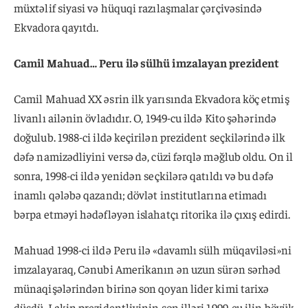
müxtəlif siyasi və hüquqi razılaşmalar çərçivəsində
Ekvadora qayıtdı.
Camil Mahuad… Peru ilə sülhü imzalayan prezident
Camil Mahuad XX əsrin ilk yarısında Ekvadora köç etmiş
livanlı ailənin övladıdır. O, 1949-cu ildə Kito şəhərində
doğulub. 1988-ci ildə keçirilən prezident seçkilərində ilk
dəfə namizədliyini versə də, cüzi fərqlə məğlub oldu. On il
sonra, 1998-ci ildə yenidən seçkilərə qatıldı və bu dəfə
inamlı qələbə qazandı; dövlət institutlarına etimadı
bərpa etməyi hədəfləyən islahatçı ritorika ilə çıxış edirdi.
Mahuad 1998-ci ildə Peru ilə «davamlı sülh müqaviləsi»ni
imzalayaraq, Cənubi Amerikanın ən uzun sürən sərhəd
münaqişələrindən birinə son qoyan lider kimi tarixə
düşdü. Lakin prezidentliyinin son illəri 1999-cu ilin böyük