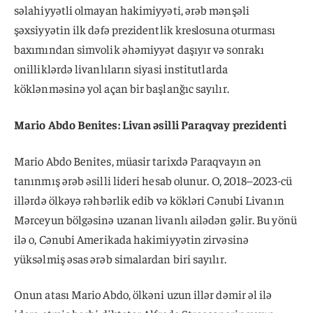
səlahiyyətli olmayan hakimiyyəti, ərəb mənşəli
şəxsiyyətin ilk dəfə prezidentlik kreslosuna oturması
baxımından simvolik əhəmiyyət daşıyır və sonrakı
onilliklərdə livanlıların siyasi institutlarda
köklənməsinə yol açan bir başlanğıc sayılır.
Mario Abdo Benites: Livan əsilli Paraqvay prezidenti
Mario Abdo Benites, müasir tarixdə Paraqvayın ən
tanınmış ərəb əsilli lideri hesab olunur. O, 2018–2023-cü
illərdə ölkəyə rəhbərlik edib və kökləri Cənubi Livanın
Mərceyun bölgəsinə uzanan livanlı ailədən gəlir. Bu yönü
ilə o, Cənubi Amerikada hakimiyyətin zirvəsinə
yüksəlmiş əsas ərəb simalardan biri sayılır.
Onun atası Mario Abdo, ölkəni uzun illər dəmir əl ilə