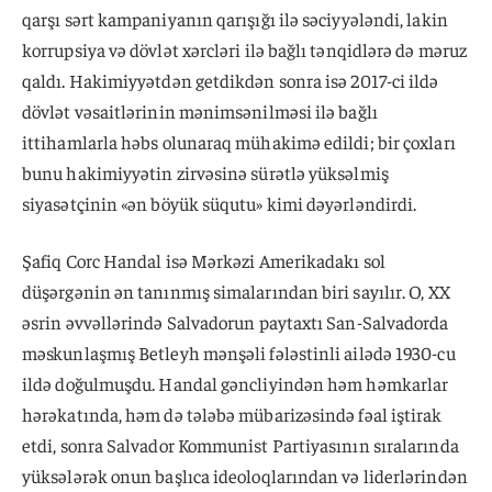
qarşı sərt kampaniyanın qarışığı ilə səciyyələndi, lakin
korrupsiya və dövlət xərcləri ilə bağlı tənqidlərə də məruz
qaldı. Hakimiyyətdən getdikdən sonra isə 2017-ci ildə
dövlət vəsaitlərinin mənimsənilməsi ilə bağlı
ittihamlarla həbs olunaraq mühakimə edildi; bir çoxları
bunu hakimiyyətin zirvəsinə sürətlə yüksəlmiş
siyasətçinin «ən böyük süqutu» kimi dəyərləndirdi.
Şafiq Corc Handal isə Mərkəzi Amerikadakı sol
düşərgənin ən tanınmış simalarından biri sayılır. O, XX
əsrin əvvəllərində Salvadorun paytaxtı San-Salvadorda
məskunlaşmış Betleyh mənşəli fələstinli ailədə 1930-cu
ildə doğulmuşdu. Handal gəncliyindən həm həmkarlar
hərəkatında, həm də tələbə mübarizəsində fəal iştirak
etdi, sonra Salvador Kommunist Partiyasının sıralarında
yüksələrək onun başlıca ideoloqlarından və liderlərindən