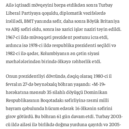
Ailə iqtisadi mövqeyini bərpa etdikdən sonra Turbay
Liberal Partiyaya qoşuldu, diplomatik vəzifələrdə
irəlilədi, BMT yanında səfir, daha sonra Böyük Britaniya
və ABŞ səfiri oldu, sonra isə xarici işlər naziri təyin edildi.
1967-ci ildə müvəqqəti prezident postunu icra etdi,
ardınca isə 1978-ci ildə respublika prezidenti seçildi və
1982-ci ilə qədər, Kolumbiyanın ən çətin siyasi
mərhələlərindən birində ölkəyə rəhbərlik etdi.
Onun prezidentliyi dövründə, dəqiq olaraq 1980-ci il
fevralın 27-də beynəlxalq böhran yaşandı: «M-19»
hərəkatına mənsub 35 silahlı döyüşçü Dominikan
Respublikasının Boqotadakı səfirliyinə rəsmi milli
bayram qəbulunda hücum edərək 16 ölkənin səfirini
girov götürdü. Bu böhran 61 gün davam etdi. Turbay 2003-
cü ildə ailəsi ilə birlikdə doğma yurduna qayıtdı və 2005-