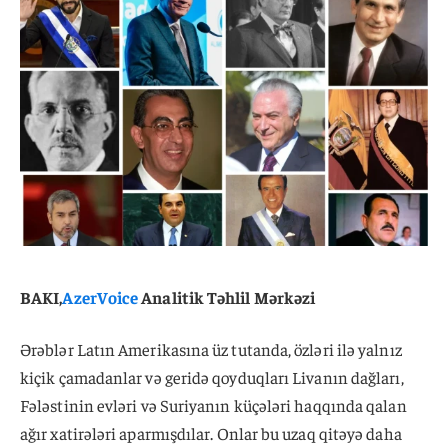
BAKI,
AzerVoice
Analitik Təhlil Mərkəzi
Ərəblər Latın Amerikasına üz tutanda, özləri ilə yalnız
kiçik çamadanlar və geridə qoyduqları Livanın dağları,
Fələstinin evləri və Suriyanın küçələri haqqında qalan
ağır xatirələri aparmışdılar. Onlar bu uzaq qitəyə daha