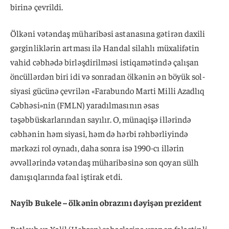
birinə çevrildi.
Ölkəni vətəndaş müharibəsi astanasına gətirən daxili
gərginliklərin artması ilə Handal silahlı müxalifətin
vahid cəbhədə birləşdirilməsi istiqamətində çalışan
öncüllərdən biri idi və sonradan ölkənin ən böyük sol-
siyasi gücünə çevrilən «Farabundo Marti Milli Azadlıq
Cəbhəsi»nin (FMLN) yaradılmasının əsas
təşəbbüskarlarından sayılır. O, münaqişə illərində
cəbhənin həm siyasi, həm də hərbi rəhbərliyində
mərkəzi rol oynadı, daha sonra isə 1990-cı illərin
əvvəllərində vətəndaş müharibəsinə son qoyan sülh
danışıqlarında fəal iştirak etdi.
Nayib Bukele – ölkənin obrazını dəyişən prezident