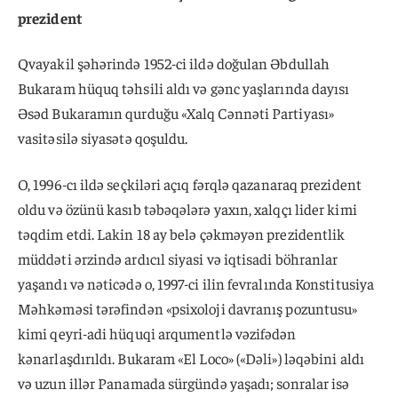
prezident
Qvayakil şəhərində 1952-ci ildə doğulan Əbdullah
Bukaram hüquq təhsili aldı və gənc yaşlarında dayısı
Əsəd Bukaramın qurduğu «Xalq Cənnəti Partiyası»
vasitəsilə siyasətə qoşuldu.
O, 1996-cı ildə seçkiləri açıq fərqlə qazanaraq prezident
oldu və özünü kasıb təbəqələrə yaxın, xalqçı lider kimi
təqdim etdi. Lakin 18 ay belə çəkməyən prezidentlik
müddəti ərzində ardıcıl siyasi və iqtisadi böhranlar
yaşandı və nəticədə o, 1997-ci ilin fevralında Konstitusiya
Məhkəməsi tərəfindən «psixoloji davranış pozuntusu»
kimi qeyri-adi hüquqi arqumentlə vəzifədən
kənarlaşdırıldı. Bukaram «El Loco» («Dəli») ləqəbini aldı
və uzun illər Panamada sürgündə yaşadı; sonralar isə