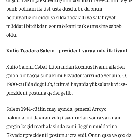
bank böhranı ilə üst-üstə düşdü, bu da onun
populyarlığını ciddi şəkildə zədələdi və səlahiyyət
müddəti bitdikdən sonra ölkəni tərk etməsinə səbəb
oldu.
Xulio Teodoro Salem… prezident sarayında ilk livanlı
Xulio Salem, Cəbəl-Lübnandan köçmüş livanlı ailədən
gələn bir başqa sima kimi Ekvador tarixində yer alıb. O,
1900-cü ildə doğulub, ictimai həyatda yüksələrək vitse-
prezident postuna qədər gəlib.
Salem 1944-cü ilin may ayında, general Arroyo
hökumətini devirən xalq üsyanından sonra yaranan
gərgin keçid mərhələsində cəmi üç gün müddətinə
Ekvador prezidenti postunu icra etdi. Onun qısa və çox da