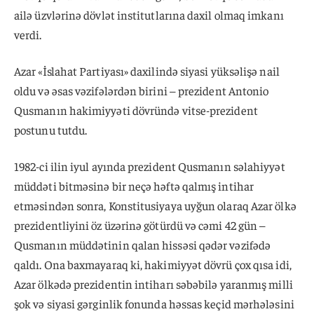
ailə üzvlərinə dövlət institutlarına daxil olmaq imkanı
verdi.
Azar «İslahat Partiyası» daxilində siyasi yüksəlişə nail
oldu və əsas vəzifələrdən birini – prezident Antonio
Qusmanın hakimiyyəti dövründə vitse-prezident
postunu tutdu.
1982-ci ilin iyul ayında prezident Qusmanın səlahiyyət
müddəti bitməsinə bir neçə həftə qalmış intihar
etməsindən sonra, Konstitusiyaya uyğun olaraq Azar ölkə
prezidentliyini öz üzərinə götürdü və cəmi 42 gün –
Qusmanın müddətinin qalan hissəsi qədər vəzifədə
qaldı. Ona baxmayaraq ki, hakimiyyət dövrü çox qısa idi,
Azar ölkədə prezidentin intiharı səbəbilə yaranmış milli
şok və siyasi gərginlik fonunda həssas keçid mərhələsini