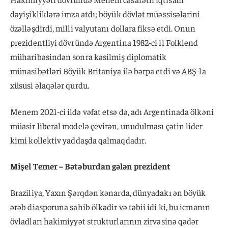
dəyişikliklərə imza atdı; böyük dövlət müəssisələrini
özəlləşdirdi, milli valyutanı dollara fiksə etdi. Onun
prezidentliyi dövründə Argentina 1982-ci il Folklend
müharibəsindən sonra kəsilmiş diplomatik
münasibətləri Böyük Britaniya ilə bərpa etdi və ABŞ-la
xüsusi əlaqələr qurdu.
Menem 2021-ci ildə vəfat etsə də, adı Argentinada ölkəni
müasir liberal modelə çevirən, unudulması çətin lider
kimi kollektiv yaddaşda qalmaqdadır.
Mişel Temer – Bətəburdan gələn prezident
Braziliya, Yaxın Şərqdən kənarda, dünyadakı ən böyük
ərəb diasporuna sahib ölkədir və təbii idi ki, bu icmanın
övladları hakimiyyət strukturlarının zirvəsinə qədər