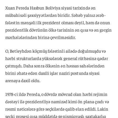
Xuan Pereda Hasbun Boliviya siyasi tarixində ən
mübahisəli şəxsiyyətlərdən biridir. Səbəb yalnız ərəb-
fələstin mənşəli ilk prezident olması deyil, həm də onun
prezidentlik dövrünün ölkə tarixinin ən qısa və ən gərgin
mərhələlərindən birinə çevrilməsidir.
O, Betleyhdən köçmüş fələstinli ailədə doğulmuşdu və
hərbi strukturlarda yüksələrək general rütbəsinə qədər
çatmışdı. Daha sonra ölkənin ən həssas sahələrindən
birini əhatə edən daxili işlər naziri postunda siyasi
arenaya daxil oldu.
1978-ci ildə Pereda, o dövrdə mövcud olan hərbi rejimin
dəstəyi ilə prezidentliyə namizəd kimi ön plana çıxdı və
rəsmi nəticələrə görə seçkilərdə qalib elan edildi. Lakin
seçki prosesi qısa müddətdə genişmiqyaslı saxtakarlıq