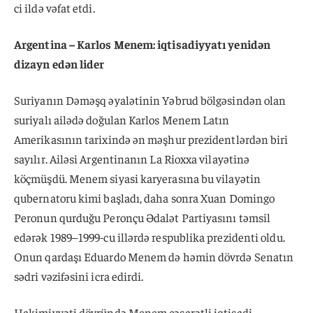
ci ildə vəfat etdi.
Argentina – Karlos Menem: iqtisadiyyatı yenidən
dizayn edən lider
Suriyanın Dəməşq əyalətinin Yəbrud bölgəsindən olan
suriyalı ailədə doğulan Karlos Menem Latın
Amerikasının tarixində ən məşhur prezidentlərdən biri
sayılır. Ailəsi Argentinanın La Rioxxa vilayətinə
köçmüşdü. Menem siyasi karyerasına bu vilayətin
qubernatoru kimi başladı, daha sonra Xuan Domingo
Peronun qurduğu Peronçu Ədalət Partiyasını təmsil
edərək 1989–1999-cu illərdə respublika prezidenti oldu.
Onun qardaşı Eduardo Menem də həmin dövrdə Senatın
sədri vəzifəsini icra edirdi.
Hakimiyyəti dövründə Menem cəsarətli iqtisadi