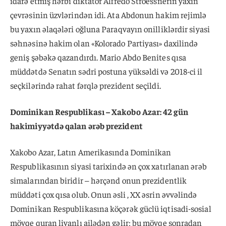
idarə etmiş hərbi diktator Alfredo Stroessnerin yaxın
çevrəsinin üzvlərindən idi. Ata Abdonun hakim rejimlə
bu yaxın əlaqələri oğluna Paraqvayın onilliklərdir siyasi
səhnəsinə hakim olan «Kolorado Partiyası» daxilində
geniş şəbəkə qazandırdı. Mario Abdo Benites qısa
müddətdə Senatın sədri postuna yüksəldi və 2018-ci il
seçkilərində rahat fərqlə prezident seçildi.
Dominikan Respublikası – Xakobo Azar: 42 gün
hakimiyyətdə qalan ərəb prezident
Xakobo Azar, Latın Amerikasında Dominikan
Respublikasının siyasi tarixində ən çox xatırlanan ərəb
simalarından biridir – hərçənd onun prezidentlik
müddəti çox qısa olub. Onun əsli , XX əsrin əvvəlində
Dominikan Respublikasına köçərək güclü iqtisadi-sosial
mövqe quran livanlı ailədən gəlir; bu mövqe sonradan