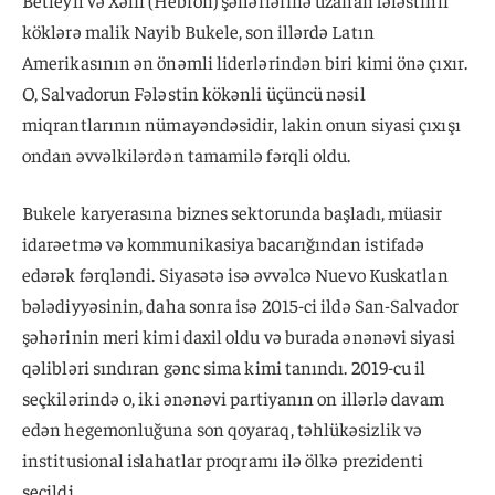
Betleyh və Xəlil (Hebron) şəhərlərinə uzanan fələstinli
köklərə malik Nayib Bukele, son illərdə Latın
Amerikasının ən önəmli liderlərindən biri kimi önə çıxır.
O, Salvadorun Fələstin kökənli üçüncü nəsil
miqrantlarının nümayəndəsidir, lakin onun siyasi çıxışı
ondan əvvəlkilərdən tamamilə fərqli oldu.
Bukele karyerasına biznes sektorunda başladı, müasir
idarəetmə və kommunikasiya bacarığından istifadə
edərək fərqləndi. Siyasətə isə əvvəlcə Nuevo Kuskatlan
bələdiyyəsinin, daha sonra isə 2015-ci ildə San-Salvador
şəhərinin meri kimi daxil oldu və burada ənənəvi siyasi
qəlibləri sındıran gənc sima kimi tanındı. 2019-cu il
seçkilərində o, iki ənənəvi partiyanın on illərlə davam
edən hegemonluğuna son qoyaraq, təhlükəsizlik və
institusional islahatlar proqramı ilə ölkə prezidenti
seçildi.