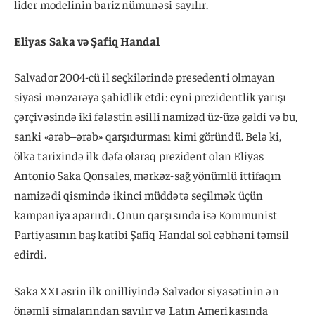
lider modelinin bariz nümunəsi sayılır.
Eliyas Saka və Şafiq Handal
Salvador 2004-cü il seçkilərində presedenti olmayan
siyasi mənzərəyə şahidlik etdi: eyni prezidentlik yarışı
çərçivəsində iki fələstin əsilli namizəd üz-üzə gəldi və bu,
sanki «ərəb–ərəb» qarşıdurması kimi göründü. Belə ki,
ölkə tarixində ilk dəfə olaraq prezident olan Eliyas
Antonio Saka Qonsales, mərkəz-sağ yönümlü ittifaqın
namizədi qismində ikinci müddətə seçilmək üçün
kampaniya aparırdı. Onun qarşısında isə Kommunist
Partiyasının baş katibi Şafiq Handal sol cəbhəni təmsil
edirdi.
Saka XXI əsrin ilk onilliyində Salvador siyasətinin ən
önəmli simalarından sayılır və Latın Amerikasında