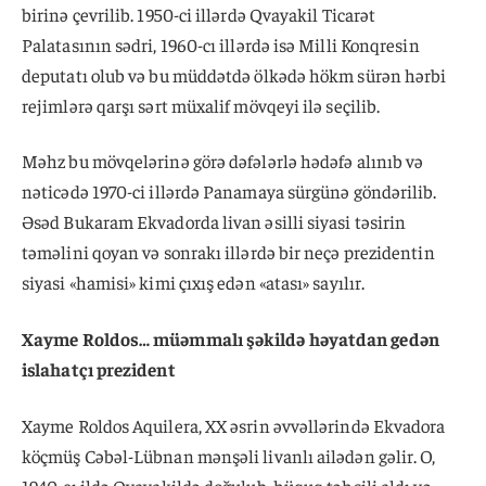
birinə çevrilib. 1950-ci illərdə Qvayakil Ticarət
Palatasının sədri, 1960-cı illərdə isə Milli Konqresin
deputatı olub və bu müddətdə ölkədə hökm sürən hərbi
rejimlərə qarşı sərt müxalif mövqeyi ilə seçilib.
Məhz bu mövqelərinə görə dəfələrlə hədəfə alınıb və
nəticədə 1970-ci illərdə Panamaya sürgünə göndərilib.
Əsəd Bukaram Ekvadorda livan əsilli siyasi təsirin
təməlini qoyan və sonrakı illərdə bir neçə prezidentin
siyasi «hamisi» kimi çıxış edən «atası» sayılır.
Xayme Roldos… müəmmalı şəkildə həyatdan gedən
islahatçı prezident
Xayme Roldos Aquilera, XX əsrin əvvəllərində Ekvadora
köçmüş Cəbəl-Lübnan mənşəli livanlı ailədən gəlir. O,