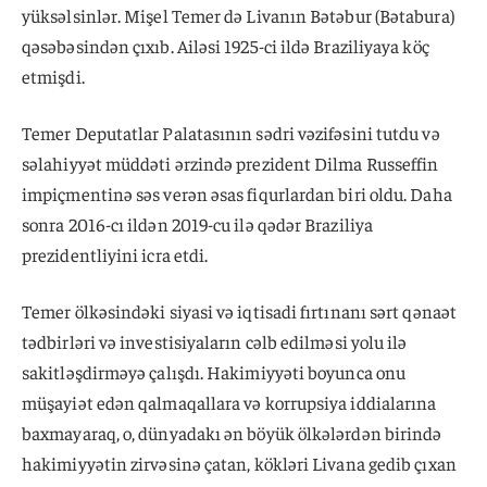
yüksəlsinlər. Mişel Temer də Livanın Bətəbur (Bətabura)
qəsəbəsindən çıxıb. Ailəsi 1925-ci ildə Braziliyaya köç
etmişdi.
Temer Deputatlar Palatasının sədri vəzifəsini tutdu və
səlahiyyət müddəti ərzində prezident Dilma Russeffin
impiçmentinə səs verən əsas fiqurlardan biri oldu. Daha
sonra 2016-cı ildən 2019-cu ilə qədər Braziliya
prezidentliyini icra etdi.
Temer ölkəsindəki siyasi və iqtisadi fırtınanı sərt qənaət
tədbirləri və investisiyaların cəlb edilməsi yolu ilə
sakitləşdirməyə çalışdı. Hakimiyyəti boyunca onu
müşayiət edən qalmaqallara və korrupsiya iddialarına
baxmayaraq, o, dünyadakı ən böyük ölkələrdən birində
hakimiyyətin zirvəsinə çatan, kökləri Livana gedib çıxan