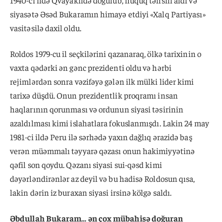
1940-cı ildə Qvayakildə doğulub, hüquq təhsili aldı və
siyasətə Əsəd Bukaramın himayə etdiyi «Xalq Partiyası»
vasitəsilə daxil oldu.
Roldos 1979-cu il seçkilərini qazanaraq, ölkə tarixinin o
vaxta qədərki ən gənc prezidenti oldu və hərbi
rejimlərdən sonra vəzifəyə gələn ilk mülki lider kimi
tarixə düşdü. Onun prezidentlik proqramı insan
haqlarının qorunması və ordunun siyasi təsirinin
azaldılması kimi islahatlara fokuslanmışdı. Lakin 24 may
1981-ci ildə Peru ilə sərhədə yaxın dağlıq ərazidə baş
verən müəmmalı təyyarə qəzası onun hakimiyyətinə
qəfil son qoydu. Qəzanı siyasi sui-qəsd kimi
dəyərləndirənlər az deyil və bu hadisə Roldosun qısa,
lakin dərin iz buraxan siyasi irsinə kölgə saldı.
Əbdullah Bukaram… ən çox mübahisə doğuran