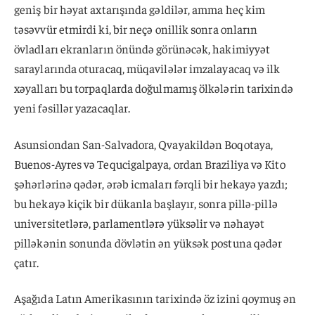
geniş bir həyat axtarışında gəldilər, amma heç kim
təsəvvür etmirdi ki, bir neçə onillik sonra onların
övladları ekranların önündə görünəcək, hakimiyyət
saraylarında oturacaq, müqavilələr imzalayacaq və ilk
xəyalları bu torpaqlarda doğulmamış ölkələrin tarixində
yeni fəsillər yazacaqlar.
Asunsiondan San-Salvadora, Qvayakildən Boqotaya,
Buenos-Ayres və Tequcigalpaya, ordan Braziliya və Kito
şəhərlərinə qədər, ərəb icmaları fərqli bir hekayə yazdı;
bu hekayə kiçik bir dükanla başlayır, sonra pillə-pillə
universitetlərə, parlamentlərə yüksəlir və nəhayət
pilləkənin sonunda dövlətin ən yüksək postuna qədər
çatır.
Aşağıda Latın Amerikasının tarixində öz izini qoymuş ən