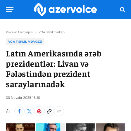
Voice of Azerbaijan
/
VOA təhlil mərkəzi
VOA TƏHLIL MƏRKƏZI
Latın Amerikasında ərəb
prezidentlər: Livan və
Fələstindən prezident
saraylarınadək
30 Noyabr 2025 18:10