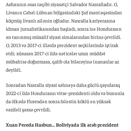
Asfuranın əsas rəqibi siyasətçi Salvador Nasralladır. O,
Livanın Cəbəl-Lübnan bölgəsindəki Şuf məntəqəsindən
köçmüş livanlı ailənin oğludur. Nasralla kariyerasına
idman jurnalistikasından başladı, sonra isə Hondurasın
ən tanınmış müxalif siyasi simalarından birinə çevrildi.
O, 2013 və 2017-ci illərdə prezident seçkilərində iştirak
etdi; xüsusən 2017-ci ildə nəticələr uzun müddət
mübahisə doğurmasa, qalib ola biləcəyinə inananlar az
deyildi.
Sonradan Nasralla siyasi səhnəyə daha güclü qayıdaraq
2022-ci ildə Hondurasın vitse-prezidenti oldu və bununla
da ölkədə Floresdən sonra fələstin köklü ən yüksək
vəzifəli şəxsə çevrildi.
Xuan Pereda Hasbun… Boliviyada ilk ərəb prezident