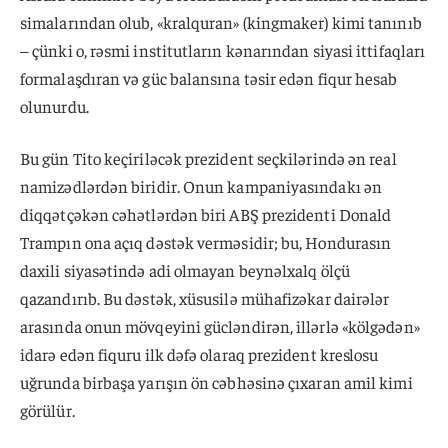
simalarından olub, «kralquran» (kingmaker) kimi tanınıb
– çünki o, rəsmi institutların kənarından siyasi ittifaqları
formalaşdıran və güc balansına təsir edən fiqur hesab
olunurdu.
Bu gün Tito keçiriləcək prezident seçkilərində ən real
namizədlərdən biridir. Onun kampaniyasındakı ən
diqqətçəkən cəhətlərdən biri ABŞ prezidenti Donald
Trampın ona açıq dəstək verməsidir; bu, Hondurasın
daxili siyasətində adi olmayan beynəlxalq ölçü
qazandırıb. Bu dəstək, xüsusilə mühafizəkar dairələr
arasında onun mövqeyini gücləndirən, illərlə «kölgədən»
idarə edən fiquru ilk dəfə olaraq prezident kreslosu
uğrunda birbaşa yarışın ön cəbhəsinə çıxaran amil kimi
görülür.