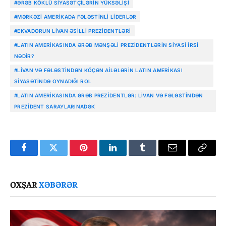
#ƏRƏB KÖKLÜ SIYASƏTÇILƏRIN YÜKSƏLIŞI
#MƏRKƏZI AMERIKADA FƏLƏSTINLI LIDERLƏR
#EKVADORUN LIVAN ƏSILLI PREZIDENTLƏRI
#LATIN AMERIKASINDA ƏRƏB MƏNŞƏLI PREZIDENTLƏRIN SIYASI IRSI
NƏDIR?
#LIVAN VƏ FƏLƏSTINDƏN KÖÇƏN AILƏLƏRIN LATIN AMERIKASI
SIYASƏTINDƏ OYNADIĞI ROL
#LATIN AMERIKASINDA ƏRƏB PREZIDENTLƏR: LIVAN VƏ FƏLƏSTINDƏN
PREZIDENT SARAYLARINADƏK
Facebook
Twitter
Pinterest
LinkedIn
Tumblr
Email
Copy
Link
OXŞAR
XƏBƏRƏR