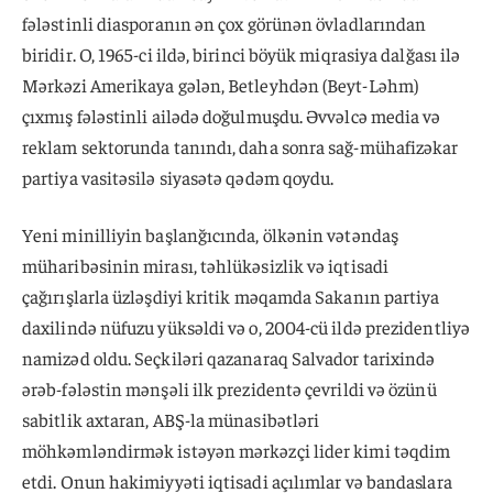
fələstinli diasporanın ən çox görünən övladlarından
biridir. O, 1965-ci ildə, birinci böyük miqrasiya dalğası ilə
Mərkəzi Amerikaya gələn, Betleyhdən (Beyt-Ləhm)
çıxmış fələstinli ailədə doğulmuşdu. Əvvəlcə media və
reklam sektorunda tanındı, daha sonra sağ-mühafizəkar
partiya vasitəsilə siyasətə qədəm qoydu.
Yeni minilliyin başlanğıcında, ölkənin vətəndaş
müharibəsinin mirası, təhlükəsizlik və iqtisadi
çağırışlarla üzləşdiyi kritik məqamda Sakanın partiya
daxilində nüfuzu yüksəldi və o, 2004-cü ildə prezidentliyə
namizəd oldu. Seçkiləri qazanaraq Salvador tarixində
ərəb-fələstin mənşəli ilk prezidentə çevrildi və özünü
sabitlik axtaran, ABŞ-la münasibətləri
möhkəmləndirmək istəyən mərkəzçi lider kimi təqdim
etdi. Onun hakimiyyəti iqtisadi açılımlar və bandaslara