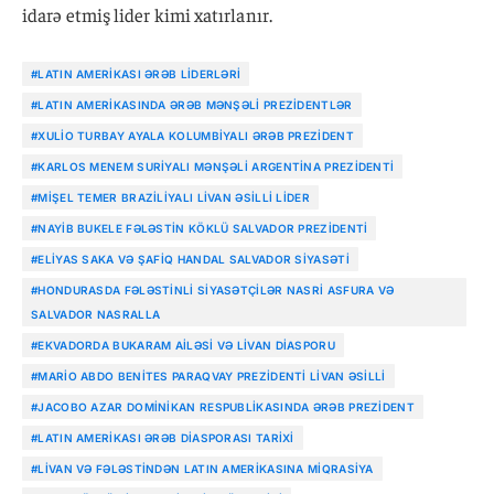
idarə etmiş lider kimi xatırlanır.
#LATIN AMERIKASI ƏRƏB LIDERLƏRI
#LATIN AMERIKASINDA ƏRƏB MƏNŞƏLI PREZIDENTLƏR
#XULIO TURBAY AYALA KOLUMBIYALI ƏRƏB PREZIDENT
#KARLOS MENEM SURIYALI MƏNŞƏLI ARGENTINA PREZIDENTI
#MIŞEL TEMER BRAZILIYALI LIVAN ƏSILLI LIDER
#NAYIB BUKELE FƏLƏSTIN KÖKLÜ SALVADOR PREZIDENTI
#ELIYAS SAKA VƏ ŞAFIQ HANDAL SALVADOR SIYASƏTI
#HONDURASDA FƏLƏSTINLI SIYASƏTÇILƏR NASRI ASFURA VƏ
SALVADOR NASRALLA
#EKVADORDA BUKARAM AILƏSI VƏ LIVAN DIASPORU
#MARIO ABDO BENITES PARAQVAY PREZIDENTI LIVAN ƏSILLI
#JACOBO AZAR DOMINIKAN RESPUBLIKASINDA ƏRƏB PREZIDENT
#LATIN AMERIKASI ƏRƏB DIASPORASI TARIXI
#LIVAN VƏ FƏLƏSTINDƏN LATIN AMERIKASINA MIQRASIYA