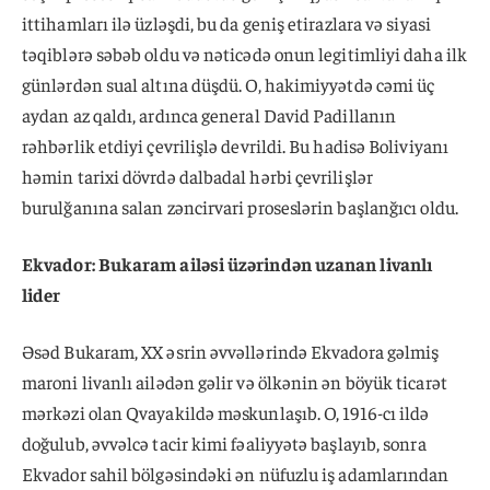
ittihamları ilə üzləşdi, bu da geniş etirazlara və siyasi
təqiblərə səbəb oldu və nəticədə onun legitimliyi daha ilk
günlərdən sual altına düşdü. O, hakimiyyətdə cəmi üç
aydan az qaldı, ardınca general David Padillanın
rəhbərlik etdiyi çevrilişlə devrildi. Bu hadisə Boliviyanı
həmin tarixi dövrdə dalbadal hərbi çevrilişlər
burulğanına salan zəncirvari proseslərin başlanğıcı oldu.
Ekvador: Bukaram ailəsi üzərindən uzanan livanlı
lider
Əsəd Bukaram, XX əsrin əvvəllərində Ekvadora gəlmiş
maroni livanlı ailədən gəlir və ölkənin ən böyük ticarət
mərkəzi olan Qvayakildə məskunlaşıb. O, 1916-cı ildə
doğulub, əvvəlcə tacir kimi fəaliyyətə başlayıb, sonra
Ekvador sahil bölgəsindəki ən nüfuzlu iş adamlarından