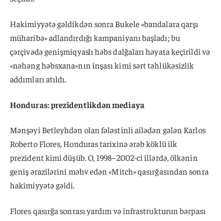
Hakimiyyətə gəldikdən sonra Bukele «bandalara qarşı
müharibə» adlandırdığı kampaniyanı başladı; bu
çərçivədə genişmiqyaslı həbs dalğaları həyata keçirildi və
«nəhəng həbsxana»nın inşası kimi sərt təhlükəsizlik
addımları atıldı.
Honduras: prezidentlikdən mediaya
Mənşəyi Betleyhdən olan fələstinli ailədən gələn Karlos
Roberto Flores, Honduras tarixinə ərəb köklü ilk
prezident kimi düşüb. O, 1998–2002-ci illərdə, ölkənin
geniş ərazilərini məhv edən «Mitch» qasırğasından sonra
hakimiyyətə gəldi.
Flores qasırğa sonrası yardım və infrastrukturun bərpası