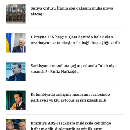
Suriya ordusu İranın son qalasını mühasirəyə
alacaq?
Ukrayna XİN başçısı Qara dənizdə həlak olan
Azərbaycan vətəndaşları ilə bağlı başsağlığı verib
Sarkisyan ermənilərə çağırış edəndə Taleb niyə
susurdu? - Rufiz Hafizoğlu
Kolumbiyada andiçmə mərasimi ərəfəsində
partlayıcı yüklü avtobus zərərsizləşdirilib
Braziliya ABŞ-ı seçkilərə müdaxilə cəhdində
ittiham edib, diplomatik gərginlik artır