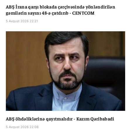
ABŞ İrana qarşı blokada çərçivəsində yönləndirilən
gəmilərin sayını 48-ə çatdırıb - CENTCOM
5 Avqust 2026 22:21
ABŞ öhdəliklərinə qayıtmalıdır - Kazım Qəribabadi
5 Avqust 2026 22:08