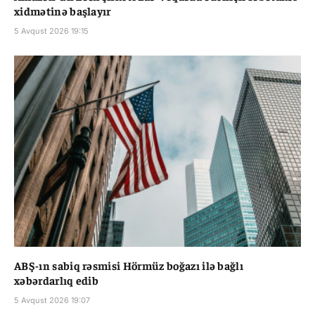
xidmətinə başlayır
5 Avqust 2026 19:15
ABŞ-ın sabiq rəsmisi Hörmüz boğazı ilə bağlı
xəbərdarlıq edib
5 Avqust 2026 19:07