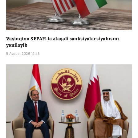
Vaşinqton SEPAH-la əlaqəli sanksiyalar siyahısını
yeniləyib
5 Avqust 2026 19:48