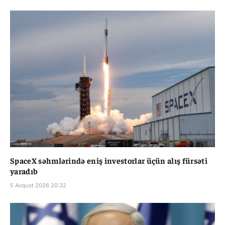
SpaceX səhmlərində eniş investorlar üçün alış fürsəti
yaradıb
5 Avqust 2026 20:32