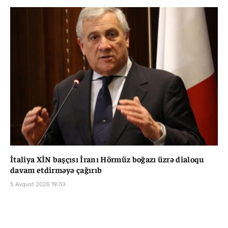
İtaliya XİN başçısı İranı Hörmüz boğazı üzrə dialoqu
davam etdirməyə çağırıb
5 Avqust 2026 19:03