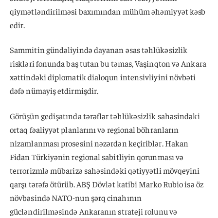
qiymətləndirilməsi baxımından mühüm əhəmiyyət kəsb
edir.
Sammitin gündəliyində dayanan əsas təhlükəsizlik
riskləri fonunda baş tutan bu təmas, Vaşinqton və Ankara
xəttindəki diplomatik dialoqun intensivliyini növbəti
dəfə nümayiş etdirmişdir.
Görüşün gedişatında tərəflər təhlükəsizlik sahəsindəki
ortaq fəaliyyət planlarını və regional böhranların
nizamlanması prosesini nəzərdən keçiriblər. Hakan
Fidan Türkiyənin regional sabitliyin qorunması və
terrorizmlə mübarizə sahəsindəki qətiyyətli mövqeyini
qarşı tərəfə ötürüb. ABŞ Dövlət katibi Marko Rubio isə öz
növbəsində NATO-nun şərq cinahının
gücləndirilməsində Ankaranın strateji rolunu və