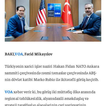
BAKI,
VOA
, Fərid Mikayılov
Türkiyənin xarici işlər naziri Hakan Fidan NATO Ankara
sammiti çərçivəsində rəsmi təmaslar çərçivəsində ABŞ-
nin dövlət katibi Marko Rubio ilə ikitərəfli görüş keçirib.
VOA
xəbər verir ki, bu görüş iki müttəfiq ölkə arasında
regional təhlükəsizlik, alyansdaxili əməkdaşlıq və
strateji tərəfdaşlıq əlaqələrinin cari vəziyyətinin