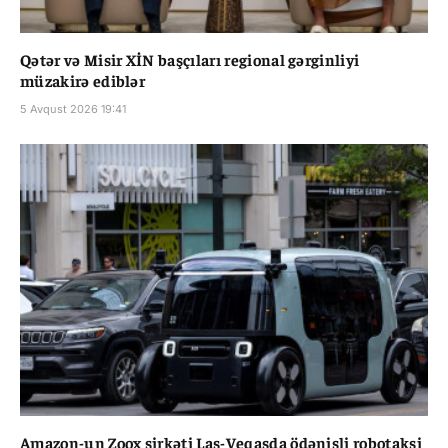
Qətər və Misir XİN başçıları regional gərginliyi
müzakirə ediblər
5 Avqust 2026 19:41
Amazon-un Zoox şirkəti Las-Veqasda ödənişli robotaksi