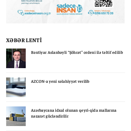
XƏBƏR LENTİ
Bəxtiyar Aslanbəyli “Şöhrət” ordeni ilə təltif edilib
AZCON-a yeni səlahiyyət verilib
Azərbaycana idxal olunan qeyri-qida mallarına
nəzarət gücləndirilir