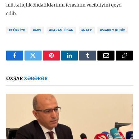
müttəfiqlik öhdəliklərinin icrasının vacibliyini qeyd
edib.
#TÜRKIYƏ
#ABŞ
#HAKAN FIDAN
#NATO
#MARKO RUBIO
Facebook
Twitter
Pinterest
LinkedIn
Tumblr
Email
Copy
Link
OXŞAR
XƏBƏRƏR