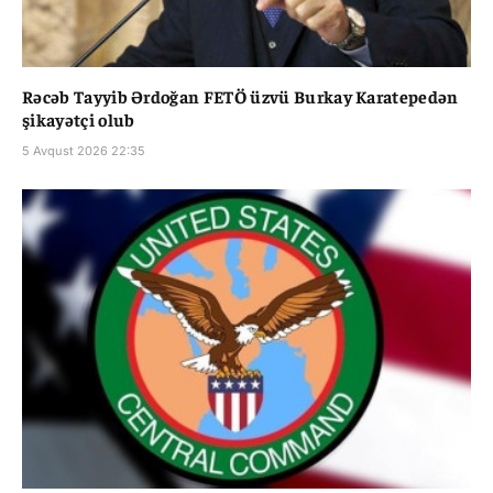
Rəcəb Tayyib Ərdoğan FETÖ üzvü Burkay Karatepedən
şikayətçi olub
5 Avqust 2026 22:35