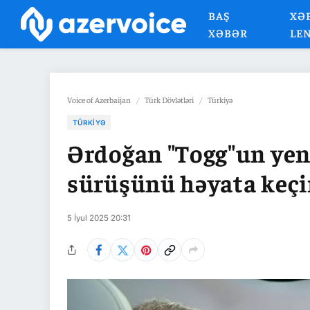
BAŞ
XƏ
XƏBƏR
LE
Voice of Azerbaijan
/
Türk Dövlətləri
/
Türkiyə
TÜRKIYƏ
Ərdoğan "Togg"un yeni 
sürüşünü həyata keçi
5 İyul 2025 20:31