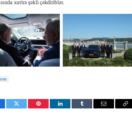
ında xatirə şəkli çəkdiriblər.
TOGG
cebook
Twitter
Pinterest
LinkedIn
Tumblr
Email
Co
Li