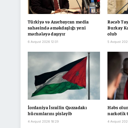
Türkiyə və Azərbaycan media
Rəcəb Ta
sahəsində əməkdaşlığı yeni
Burkay Ka
mərhələyə daşıyır
olub
6 Avqust 2026 12:01
5 Avqust 202
İordaniya İsrailin Qəzzadakı
Həbs olun
hücumlarını pisləyib
narkotik 
4 Avqust 2026 18:29
4 Avqust 202