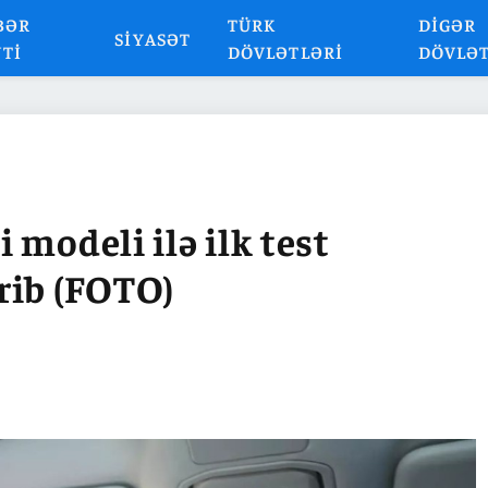
BƏR
TÜRK
DIGƏR
SIYASƏT
NTI
DÖVLƏTLƏRI
DÖVLƏ
modeli ilə ilk test
rib (FOTO)