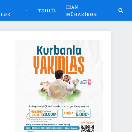
İRAN
TƏHLIL
TLƏR
MÜHARIBƏSI