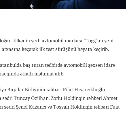
doğan, ölkənin yerli avtomobil markası "Togg"un yeni
arxasına keçərək ilk test sürüşünü həyata keçirib.
 İstanbulda baş tutan tədbirdə avtomobili şəxsən idarə
haqqında ətraflı məlumat alıb.
 Birjalar Birliyinin rəhbəri Rifat Hisarcıklıoğlu,
sədri Tuncay Özilhan, Zorlu Holdinqin rəhbəri Ahmet
in sədri Şenol Kazancı və Tosyalı Holdinqin rəhbəri Fuat