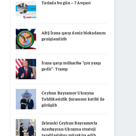
Tarixdə bu gün – 7 Avqust
ABŞ İrana qarşı dəniz blokadasını
genişləndirib
İrana qarşı müharibə “çox yaxşı
gedir”- Tramp
Ceyhun Bayramov Ukrayna
Təhlükəsizlik Şurasının katibi ilə
görüşüb
Zelenski Ceyhun Bayramovla
Azərbaycan-Ukrayna strateji
tərəfdaşlığını müzakirə edib