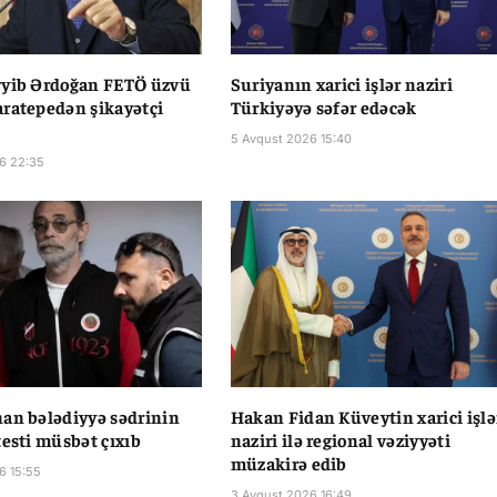
yyib Ərdoğan FETÖ üzvü
Suriyanın xarici işlər naziri
ratepedən şikayətçi
Türkiyəyə səfər edəcək
5 Avqust 2026 15:40
6 22:35
an bələdiyyə sədrinin
Hakan Fidan Küveytin xarici işlə
testi müsbət çıxıb
naziri ilə regional vəziyyəti
müzakirə edib
6 15:55
3 Avqust 2026 16:49