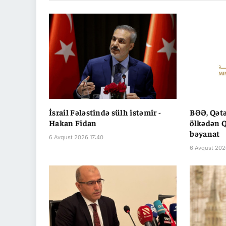
İsrail Fələstində sülh istəmir -
BƏƏ, Qətə
Hakan Fidan
ölkədən Q
bəyanat
6 Avqust 2026 17:40
6 Avqust 202