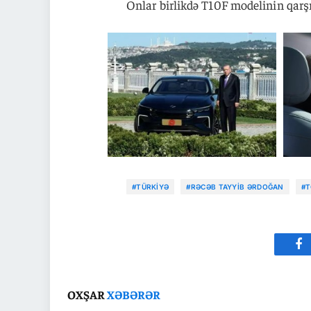
Onlar birlikdə T10F modelinin qarşıs
#TÜRKIYƏ
#RƏCƏB TAYYIB ƏRDOĞAN
#
Fa
OXŞAR
XƏBƏRƏR