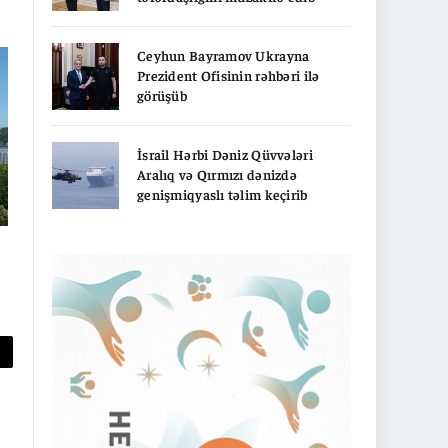
Ceyhun Bayramov Ukrayna
Prezident Ofisinin rəhbəri ilə
görüşüb
İsrail Hərbi Dəniz Qüvvələri
Aralıq və Qırmızı dənizdə
genişmiqyaslı təlim keçirib
py
nk