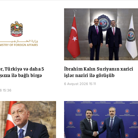
r, Türkiyə və daha 5
İbrahim Kalın Suriyanın xarici
əzza ilə bağlı birgə
işlər naziri ilə görüşüb
6 Avqust 2026 15:11
6 15:36