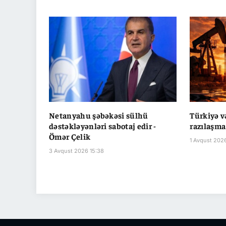
Netanyahu şəbəkəsi sülhü
Türkiyə 
dəstəkləyənləri sabotaj edir -
razılaşma
Ömər Çelik
1 Avqust 2026
3 Avqust 2026 15:38