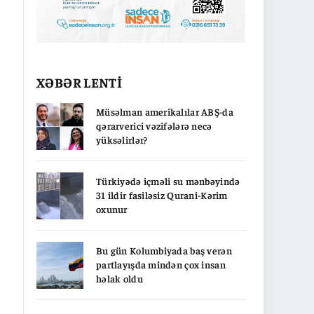
XƏBƏR LENTİ
Müsəlman amerikalılar ABŞ-da
qərarverici vəzifələrə necə
yüksəlirlər?
Türkiyədə içməli su mənbəyində
31 ildir fasiləsiz Qurani-Kərim
oxunur
Bu gün Kolumbiyada baş verən
partlayışda mindən çox insan
həlak oldu