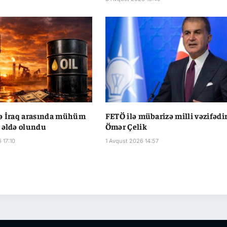
və İraq arasında mühüm
FETÖ ilə mübarizə milli vəzifədir
 əldə olundu
Ömər Çelik
 17:10
1 Avqust 2026 14:57