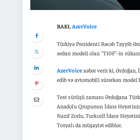
BAKI,
AzerVoice
Türkiyə Prezidenti Rəcəb Tayyib Ər
sedan modeli olan "T10F"-in sükanı 
AzerVoice
xəbər verir ki, Ərdoğan,
edib və avtomobili sürərkən model 
Test sürüşü zamanı Ərdoğana Türkiyə
Anadolu Qrupunun İdarə Heyətinin 
Nazif Zorlu, Turkcell İdarə Heyətin
Tosyalı da müşayiət ediblər.