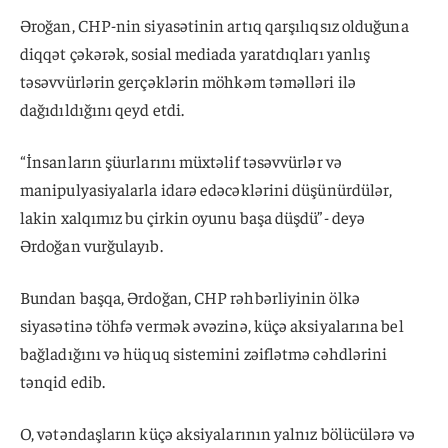
Əroğan, CHP-nin siyasətinin artıq qarşılıqsız olduğuna
diqqət çəkərək, sosial mediada yaratdıqları yanlış
təsəvvürlərin gerçəklərin möhkəm təməlləri ilə
dağıdıldığını qeyd etdi.
“İnsanların şüurlarını müxtəlif təsəvvürlər və
manipulyasiyalarla idarə edəcəklərini düşünürdülər,
lakin xalqımız bu çirkin oyunu başa düşdü”- deyə
Ərdoğan vurğulayıb.
Bundan başqa, Ərdoğan, CHP rəhbərliyinin ölkə
siyasətinə töhfə vermək əvəzinə, küçə aksiyalarına bel
bağladığını və hüquq sistemini zəiflətmə cəhdlərini
tənqid edib.
O, vətəndaşların küçə aksiyalarının yalnız bölücülərə və