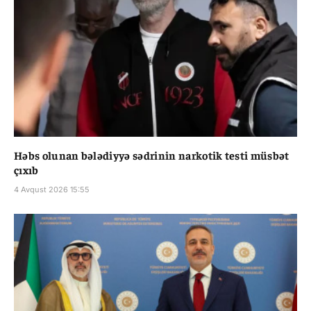
Həbs olunan bələdiyyə sədrinin narkotik testi müsbət
çıxıb
4 Avqust 2026 15:55