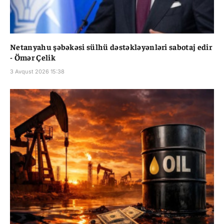
Netanyahu şəbəkəsi sülhü dəstəkləyənləri sabotaj edir
- Ömər Çelik
3 Avqust 2026 15:38