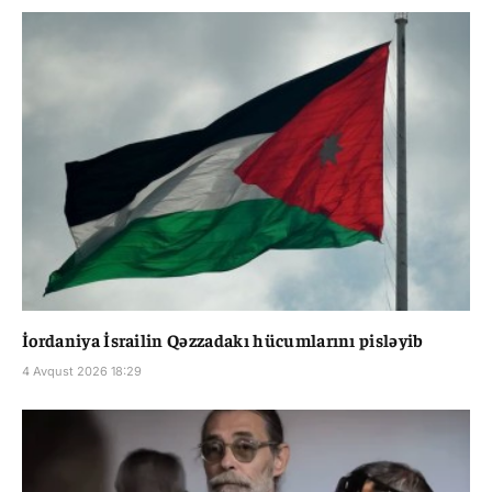
İordaniya İsrailin Qəzzadakı hücumlarını pisləyib
4 Avqust 2026 18:29