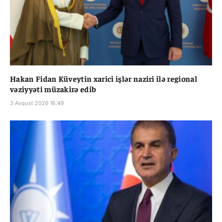
Hakan Fidan Küveytin xarici işlər naziri ilə regional
vəziyyəti müzakirə edib
3 Avqust 2026 16:49