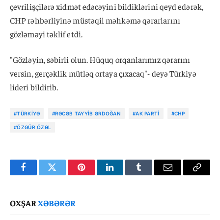
çevrilişçilərə xidmət edəcəyini bildiklərini qeyd edərək,
CHP rəhbərliyinə müstəqil məhkəmə qərarlarını
gözləməyi təklif etdi.
"Gözləyin, səbirli olun. Hüquq orqanlarımız qərarını
versin, gerçəklik mütləq ortaya çıxacaq"- deyə Türkiyə
lideri bildirib.
#TÜRKIYƏ
#RƏCƏB TAYYIB ƏRDOĞAN
#AK PARTI
#CHP
#ÖZGÜR ÖZƏL
Facebook
Twitter
Pinterest
LinkedIn
Tumblr
Email
Copy
Link
OXŞAR
XƏBƏRƏR