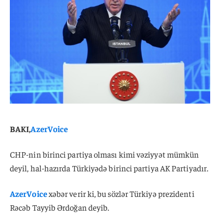
BAKI,
AzerVoice
CHP-nin birinci partiya olması kimi vəziyyət mümkün
deyil, hal-hazırda Türkiyədə birinci partiya AK Partiyadır.
AzerVoice
xəbər verir ki, bu sözlər Türkiyə prezidenti
Rəcəb Tayyib Ərdoğan deyib.