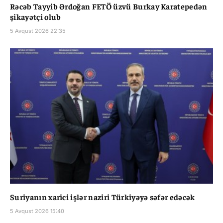
Rəcəb Tayyib Ərdoğan FETÖ üzvü Burkay Karatepedən
şikayətçi olub
5 Avqust 2026 22:35
Suriyanın xarici işlər naziri Türkiyəyə səfər edəcək
5 Avqust 2026 15:40