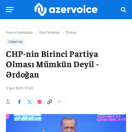
Voice of Azerbaijan
/
Türk Dövlətləri
/
Türkiyə
TÜRKIYƏ
CHP-nin Birinci Partiya
Olması Mümkün Deyil -
Ərdoğan
5 İyul 2025 17:20