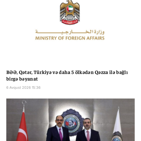
BƏƏ, Qətər, Türkiyə və daha 5 ölkədən Qəzza ilə bağlı
birgə bəyanat
6 Avqust 2026 15:36