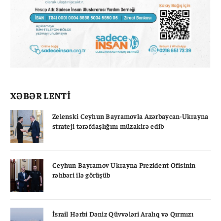
XƏBƏR LENTİ
Zelenski Ceyhun Bayramovla Azərbaycan-Ukrayna
strateji tərəfdaşlığını müzakirə edib
Ceyhun Bayramov Ukrayna Prezident Ofisinin
rəhbəri ilə görüşüb
İsrail Hərbi Dəniz Qüvvələri Aralıq və Qırmızı