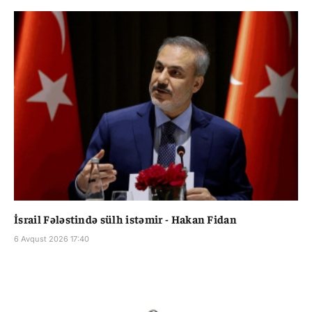
İsrail Fələstində sülh istəmir - Hakan Fidan
6 Avqust 2026 17:40