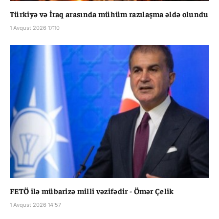
Türkiyə və İraq arasında mühüm razılaşma əldə olundu
1 Avqust 2026 17:10
FETÖ ilə mübarizə milli vəzifədir - Ömər Çelik
1 Avqust 2026 14:57