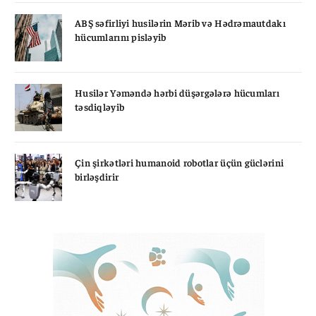
ABŞ səfirliyi husilərin Mərib və Hədrəmautdakı
hücumlarını pisləyib
Husilər Yəməndə hərbi düşərgələrə hücumları
təsdiqləyib
Çin şirkətləri humanoid robotlar üçün güclərini
birləşdirir