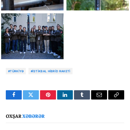
#TÜRKIYƏ
#İSTIKBAL HIBRID RAKETI
Facebook
Twitter
Pinterest
LinkedIn
Tumblr
Email
Copy
Link
OXŞAR
XƏBƏRƏR