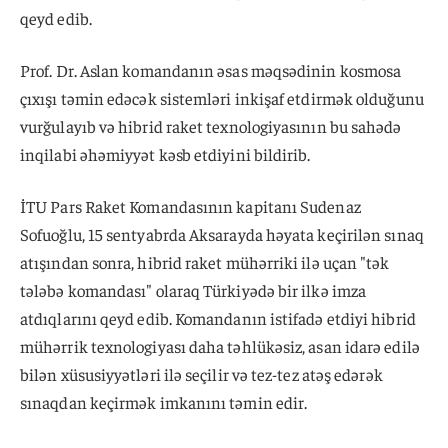
qeyd edib.
Prof. Dr. Aslan komandanın əsas məqsədinin kosmosa
çıxışı təmin edəcək sistemləri inkişaf etdirmək olduğunu
vurğulayıb və hibrid raket texnologiyasının bu sahədə
inqilabi əhəmiyyət kəsb etdiyini bildirib.
İTU Pars Raket Komandasının kapitanı Sudenaz
Sofuoğlu, 15 sentyabrda Aksarayda həyata keçirilən sınaq
atışından sonra, hibrid raket mühərriki ilə uçan "tək
tələbə komandası" olaraq Türkiyədə bir ilkə imza
atdıqlarını qeyd edib. Komandanın istifadə etdiyi hibrid
mühərrik texnologiyası daha təhlükəsiz, asan idarə edilə
bilən xüsusiyyətləri ilə seçilir və tez-tez atəş edərək
sınaqdan keçirmək imkanını təmin edir.