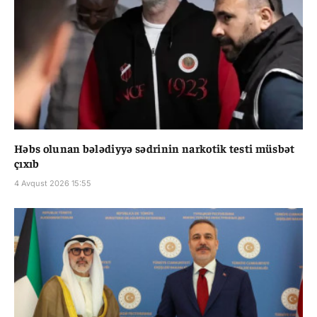
Həbs olunan bələdiyyə sədrinin narkotik testi müsbət
çıxıb
4 Avqust 2026 15:55