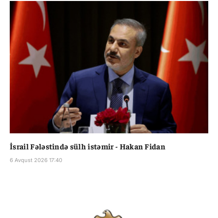
İsrail Fələstində sülh istəmir - Hakan Fidan
6 Avqust 2026 17:40