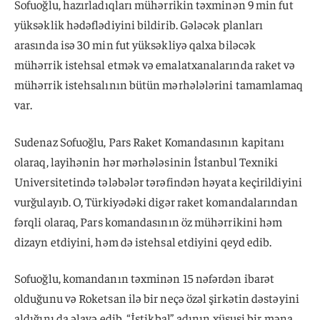
Sofuoğlu, hazırladıqları mühərrikin təxminən 9 min fut
yüksəklik hədəflədiyini bildirib. Gələcək planları
arasında isə 30 min fut yüksəkliyə qalxa biləcək
mühərrik istehsal etmək və emalatxanalarında raket və
mühərrik istehsalının bütün mərhələlərini tamamlamaq
var.
Sudenaz Sofuoğlu, Pars Raket Komandasının kapitanı
olaraq, layihənin hər mərhələsinin İstanbul Texniki
Universitetində tələbələr tərəfindən həyata keçirildiyini
vurğulayıb. O, Türkiyədəki digər raket komandalarından
fərqli olaraq, Pars komandasının öz mühərrikini həm
dizayn etdiyini, həm də istehsal etdiyini qeyd edib.
Sofuoğlu, komandanın təxminən 15 nəfərdən ibarət
olduğunu və Roketsan ilə bir neçə özəl şirkətin dəstəyini
aldığını da əlavə edib. “İstikbal” adının xüsusi bir məna