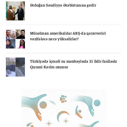
Ərdoğan Səudiyyə Ərəbistanına gedir
Müsəlman amerikalılar ABŞ-da qərarverici
vəzifələrə necə yüksəlirlər?
Türkiyədə içməli su mənbəyində 31 ildir fasiləsiz
Qurani-Kərim oxunur