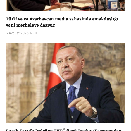
Türkiyə və Azərbaycan media sahəsində əməkdaşlığı
yeni mərhələyə daşıyır
6 Avqust 2026 12:01
Rəcəb Tayyib Ərdoğan FETÖ üzvü Burkay Karatepedən