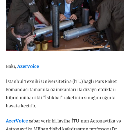
Bakı,
AzerVoice
İstanbul Texniki Universitetinə (İTU) bağlı Pars Raket
Komandası tamamilə öz imkanları ilə dizayn etdikləri
hibrid mühərrikli "İstikbal" raketinin sınağını uğurla
həyata keçirib.
AzerVoice
xəbər verir ki, layihə İTU-nun Aeronavtika və
Astronavtika Mühəndisliyi kafedrasının professoru Dr.