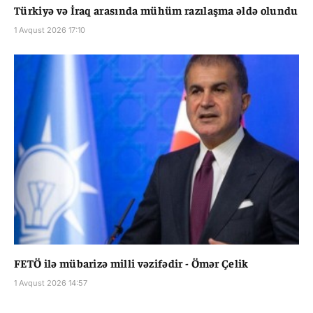
Türkiyə və İraq arasında mühüm razılaşma əldə olundu
1 Avqust 2026 17:10
FETÖ ilə mübarizə milli vəzifədir - Ömər Çelik
1 Avqust 2026 14:57