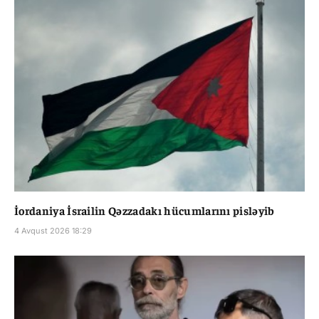
İordaniya İsrailin Qəzzadakı hücumlarını pisləyib
4 Avqust 2026 18:29