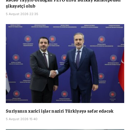
şikayətçi olub
5 Avqust 2026 22:35
Suriyanın xarici işlər naziri Türkiyəyə səfər edəcək
5 Avqust 2026 15:40