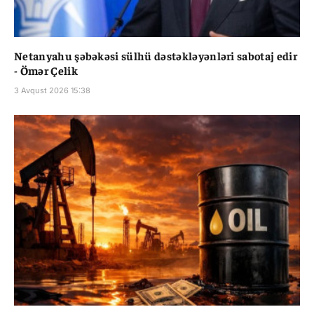
Netanyahu şəbəkəsi sülhü dəstəkləyənləri sabotaj edir
- Ömər Çelik
3 Avqust 2026 15:38