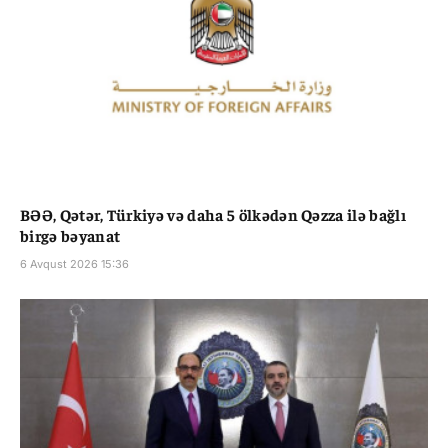
BƏƏ, Qətər, Türkiyə və daha 5 ölkədən Qəzza ilə bağlı
birgə bəyanat
6 Avqust 2026 15:36