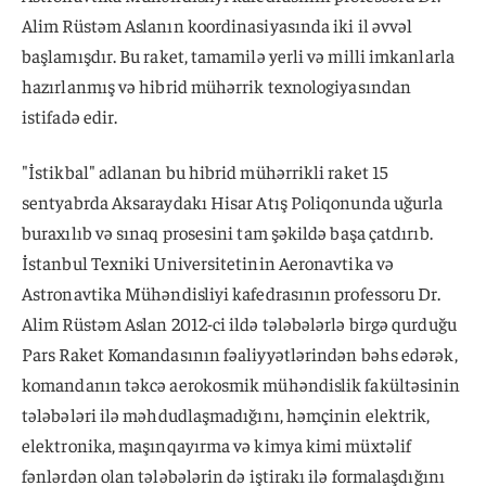
Alim Rüstəm Aslanın koordinasiyasında iki il əvvəl
başlamışdır. Bu raket, tamamilə yerli və milli imkanlarla
hazırlanmış və hibrid mühərrik texnologiyasından
istifadə edir.
"İstikbal" adlanan bu hibrid mühərrikli raket 15
sentyabrda Aksaraydakı Hisar Atış Poliqonunda uğurla
buraxılıb və sınaq prosesini tam şəkildə başa çatdırıb.
İstanbul Texniki Universitetinin Aeronavtika və
Astronavtika Mühəndisliyi kafedrasının professoru Dr.
Alim Rüstəm Aslan 2012-ci ildə tələbələrlə birgə qurduğu
Pars Raket Komandasının fəaliyyətlərindən bəhs edərək,
komandanın təkcə aerokosmik mühəndislik fakültəsinin
tələbələri ilə məhdudlaşmadığını, həmçinin elektrik,
elektronika, maşınqayırma və kimya kimi müxtəlif
fənlərdən olan tələbələrin də iştirakı ilə formalaşdığını