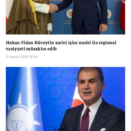
Hakan Fidan Küveytin xarici işlər naziri ilə regional
vəziyyəti müzakirə edib
3 Avqust 2026 16:49