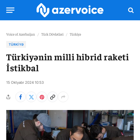
Voice of Azerbaijan
/
Türk Dövlətləri
/
Türkiyə
TÜRKIYƏ
Türkiyənin milli hibrid raketi
İstikbal
15 Oktyabr 2024 10:53