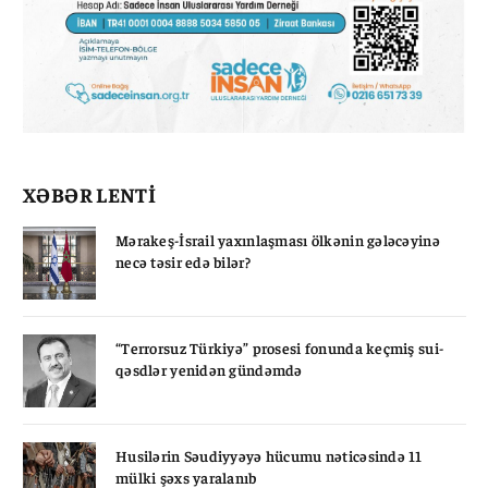
XƏBƏR LENTİ
Mərakeş-İsrail yaxınlaşması ölkənin gələcəyinə
necə təsir edə bilər?
“Terrorsuz Türkiyə” prosesi fonunda keçmiş sui-
qəsdlər yenidən gündəmdə
Husilərin Səudiyyəyə hücumu nəticəsində 11
mülki şəxs yaralanıb