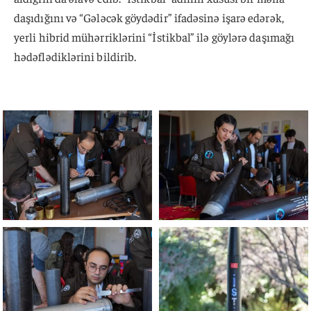
daşıdığını və “Gələcək göydədir” ifadəsinə işarə edərək,
yerli hibrid mühərriklərini “İstikbal” ilə göylərə daşımağı
hədəflədiklərini bildirib.