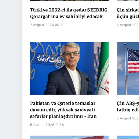
Türkiyə 2032-ci ilə qədər SEEBRIG
Çin şirkə
Qərargahına ev sahibliyi edəcək
üçün güclə
7 Avqust 2026 09:29
6 Avqust 202
Pakistan və Qətərlə təmaslar
Çin ABŞ-y
davam edir, yüksək səviyyəli
tətbiq ed
səfərlər planlaşdırılmır - İran
5 Avqust 202
5 Avqust 2026 19:54