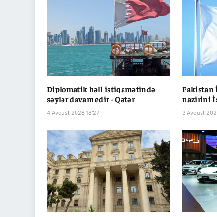
Diplomatik həll istiqamətində
Pakistan İ
səylər davam edir - Qətər
nazirini 
4 Avqust 2026 18:27
3 Avqust 202