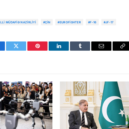
LLI MÜDAFIƏ NAZIRLIYI
#ÇIN
#EUROFIGHTER
#F-16
#JF-17
cebook
Twitter
Pinterest
LinkedIn
Tumblr
Email
Co
Li