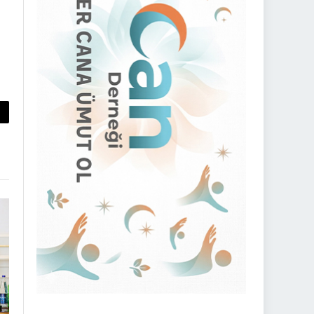
py
nk