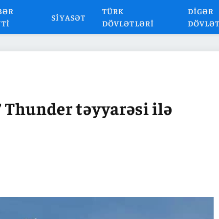
BƏR
TÜRK
DIGƏR
SIYASƏT
NTI
DÖVLƏTLƏRI
DÖVLƏ
7 Thunder təyyarəsi ilə