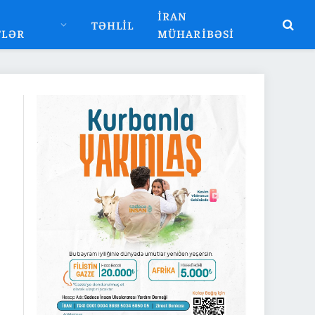
İRAN
TƏHLIL
TLƏR
MÜHARIBƏSI