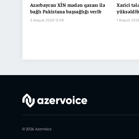
Azərbaycan XİN mədən qəzası ilə
Xarici təl
bağlı Pakistana başsağlığı verib
yüksəldi
3 Avqust 2026 12:56
1 Avqust 202
© 2026 Azervoice.