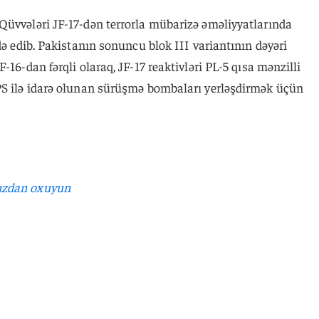
Qüvvələri JF-17-dən terrorla mübarizə əməliyyatlarında
də edib. Pakistanın sonuncu blok III variantının dəyəri
-16-dan fərqli olaraq, JF-17 reaktivləri PL-5 qısa mənzilli
PS ilə idarə olunan sürüşmə bombaları yerləşdirmək üçün
ızdan oxuyun