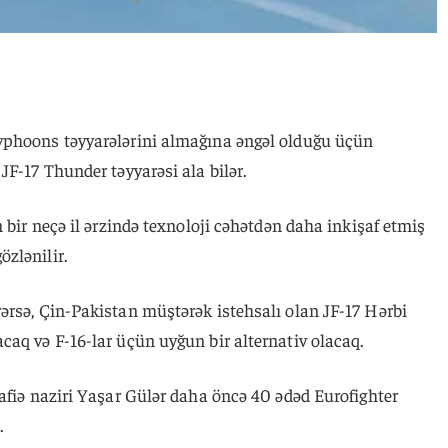
yphoons təyyarələrini almağına əngəl olduğu üçün
JF-17 Thunder təyyarəsi ala bilər.
n bir neçə il ərzində texnoloji cəhətdən daha inkişaf etmiş
zlənilir.
ərsə, Çin-Pakistan müştərək istehsalı olan JF-17 Hərbi
aq və F-16-lar üçün uyğun bir alternativ olacaq.
afiə naziri Yaşar Gülər daha öncə 40 ədəd Eurofighter
.