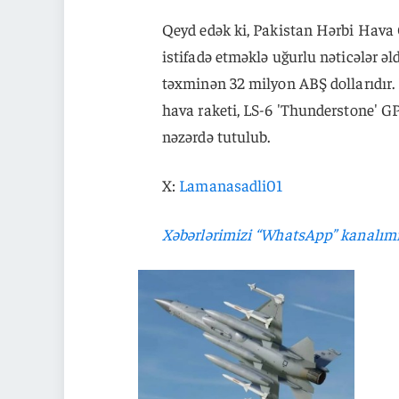
Qeyd edək ki, Pakistan Hərbi Hava 
istifadə etməklə uğurlu nəticələr əl
təxminən 32 milyon ABŞ dollarıdır. F
hava raketi, LS-6 'Thunderstone' G
nəzərdə tutulub.
X:
Lamanasadli01
Xəbərlərimizi “WhatsApp” kanalım