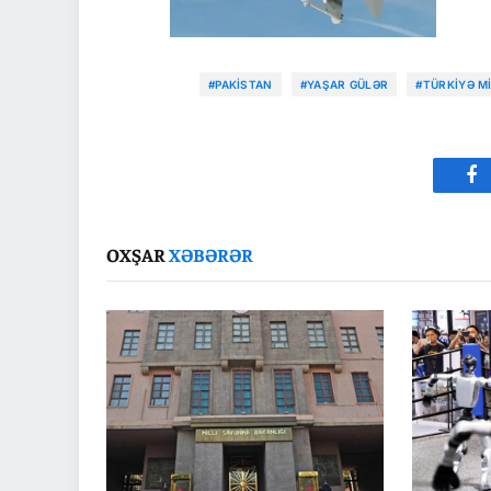
#PAKISTAN
#YAŞAR GÜLƏR
#TÜRKIYƏ MI
Fa
OXŞAR
XƏBƏRƏR