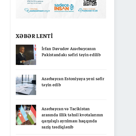
XƏBƏR LENTİ
İrfan Davudov Azərbaycanın
Pakistandakı səfiri təyin edilib
Azərbaycan Estoniyaya yeni səfir
təyin edib
Azərbaycan və Tacikistan
arasında illik təhsil kvotalarının
qarşılıqlı ayrılması haqqında
saziş təsdiqlənib