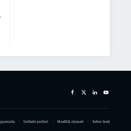
r
Facebook
X
Linkedin
Youtube
(Twitter)
qqımızda
İstifadə şərtləri
Məxfilik siyasəti
Xəbər lenti