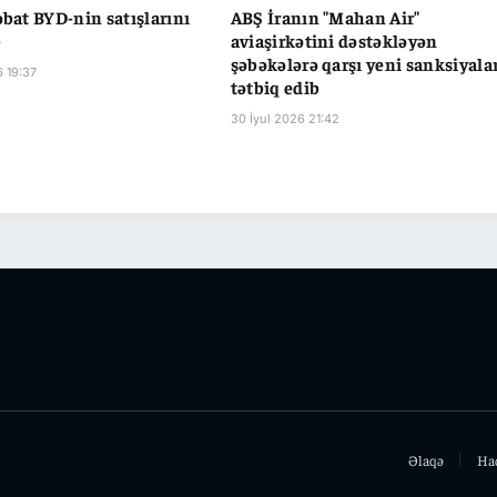
əbat BYD-nin satışlarını
ABŞ İranın "Mahan Air"
b
aviaşirkətini dəstəkləyən
şəbəkələrə qarşı yeni sanksiyala
6 19:37
tətbiq edib
30 İyul 2026 21:42
Əlaqə
Ha