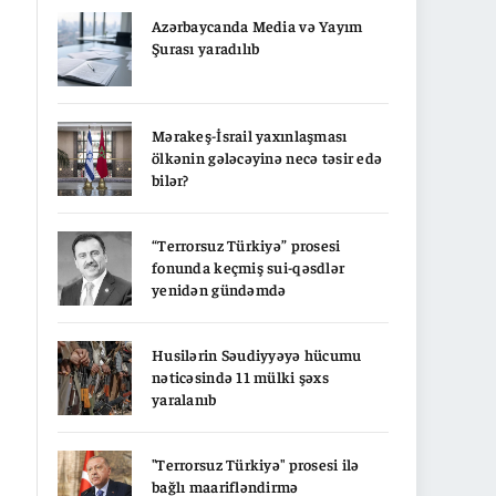
Azərbaycanda Media və Yayım
Şurası yaradılıb
Mərakeş-İsrail yaxınlaşması
ölkənin gələcəyinə necə təsir edə
bilər?
“Terrorsuz Türkiyə” prosesi
fonunda keçmiş sui-qəsdlər
yenidən gündəmdə
Husilərin Səudiyyəyə hücumu
nəticəsində 11 mülki şəxs
yaralanıb
"Terrorsuz Türkiyə" prosesi ilə
bağlı maarifləndirmə