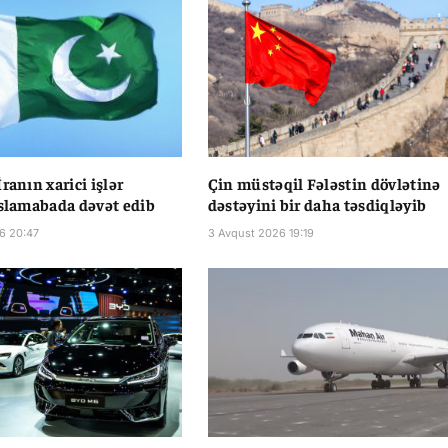
ranın xarici işlər
Çin müstəqil Fələstin dövlətinə
İslamabada dəvət edib
dəstəyini bir daha təsdiqləyib
6 20:47
3 Avqust 2026 19:19