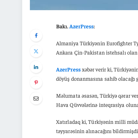
Bakı.
AzerPress
:
Almaniya Türkiyənin Eurofighter T
Ankara Çin-Pakistan istehsalı olan 
AzerPress
xəbər verir ki, Türkiyəni
döyüş donanmasına sahib olacağı gö
Məlumata əsasən, Türkiyə qərar ver
Hava Qüvvələrinə inteqrasiya olunac
Xatırladaq ki, Türkiyənin milli müd
təyyarəsinin alınacağını bildirmişdi