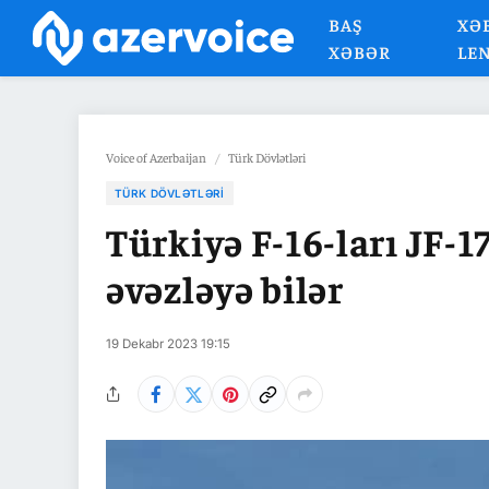
BAŞ
XƏ
XƏBƏR
LE
Voice of Azerbaijan
/
Türk Dövlətləri
TÜRK DÖVLƏTLƏRI
Türkiyə F-16-ları JF-1
əvəzləyə bilər
19 Dekabr 2023 19:15