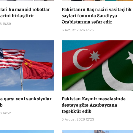
tləri humanoid robotlar
Pakistanın Baş naziri vasitəçilik
rini birləşdirir
səyləri fonunda Səudiyyə
Ərəbistanına səfər edir
6 18:59
6 Avqust 2026 17:25
ə qarşı yeni sanksiyalar
Pakistan Kəşmir məsələsində
ib
dəstəyə görə Azərbaycana
təşəkkür edib
6 14:52
5 Avqust 2026 12:23