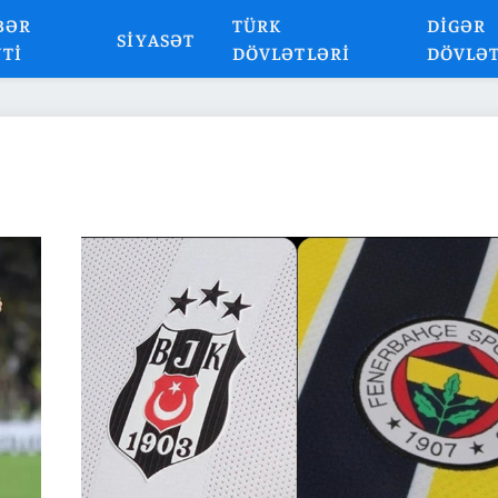
BƏR
TÜRK
DIGƏR
SIYASƏT
NTI
DÖVLƏTLƏRI
DÖVLƏ