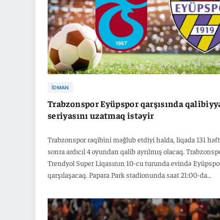
İDMAN
Trabzonspor Eyüpspor qarşısında qalibiyy
seriyasını uzatmaq istəyir
Trabzonspor rəqibini məğlub etdiyi halda, liqada 131 həf
sonra ardıcıl 4 oyundan qalib ayrılmış olacaq. Trabzonsp
Trendyol Super Liqasının 10-cu turunda evində Eyüpspo
qarşılaşacaq. Papara Park stadionunda saat 21:00-da
keçiriləcək oyunu Zorbay Küçük idarə edəcək. Liqada 25 x
lider olan Qalatasarayın ardından 20 xalla ikinci pillədə
qərarlaşan Trabzonsporlular Eyüpsporu da məğlub edər