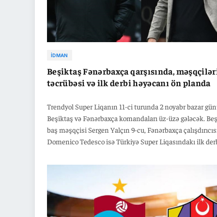
İDMAN
Beşiktaş Fənərbaxça qarşısında, məşqçilər
təcrübəsi və ilk derbi həyəcanı ön planda
Trendyol Super Liqanın 11-ci turunda 2 noyabr bazar gü
Beşiktaş və Fənərbaxça komandaları üz-üzə gələcək. Beş
baş məşqçisi Sergen Yalçın 9-cu, Fənərbaxça çalışdırıcıs
Domenico Tedesco isə Türkiyə Super Liqasındakı ilk der
təcrübəsini yaşayacaq. Ağ-qara komandayı idarə edən S
Yalçın, əvvəlki 8 derbini 4 qələbə, 3 heç-heçə və 1
məğlubiyyətlə başa vurub. Fənərbaxça ilə görüşlərdə isə 
məğlubiyyət görməyib: 3 qarşılaşmadan 2 qələbə və 1 he
ilə ayrılıb. Bu oyunlarda Beşiktaş 7 qol vurub, 4 qol buraxı