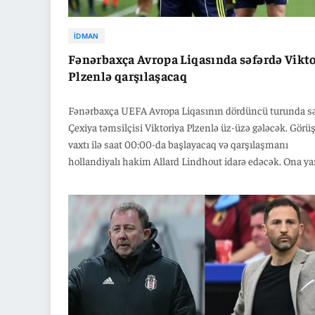
İDMAN
Fənərbaxça Avropa Liqasında səfərdə Vikt
Plzenlə qarşılaşacaq
Fənərbaxça UEFA Avropa Liqasının dördüncü turunda s
Çexiya təmsilçisi Viktoriya Plzenlə üz-üzə gələcək. Görü
vaxtı ilə saat 00:00-da başlayacaq və qarşılaşmanı
hollandiyalı hakim Allard Lindhout idarə edəcək. Ona ya
hakimləri Rogier Honig və Johan Balder kömək edəcəklər
Matçın dördüncü hakimi isə Jannick Van Der Laan olaca