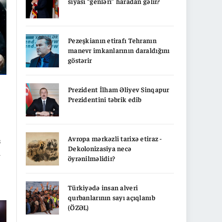
siyasi “genləri” haradan gəlir?
Pezeşkianın etirafı Tehranın
manevr imkanlarının daraldığını
göstərir
Prezident İlham Əliyev Sinqapur
Prezidentini təbrik edib
Avropa mərkəzli tarixə etiraz -
ş
Dekolonizasiya necə
i
öyrənilməlidir?
Türkiyədə insan alveri
qurbanlarının sayı açıqlanıb
(ÖZƏL)