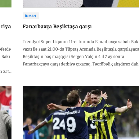
İDMAN
oriya
Fənərbaxça Beşiktaşa qarşı
Trendyol Süper Liqanın 11-ci turunda Fənərbaxça sabah Bak
əfərdə
vaxtı ilə saat 21:00-da Tüpraş Arenada Beşiktaşla qarşılaşaca
ş Bakı
Beşiktaşın baş məşqçisi Sergen Yalçın 4 il 7 ay sonra
Fənərbaxçaya qarşı derbiyə çıxacaq. Təcrübəli çalışdırıcı dah
n xət
əvvəl Fənərbaxçaya qarşı 3 matçda 2 qələbə, 1 heç-heçə əldə
.
edib və məğlub olmayıb
q.