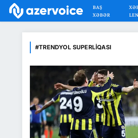
BAŞ
XƏ
XƏBƏR
LE
#TRENDYOL SUPERLIQASI