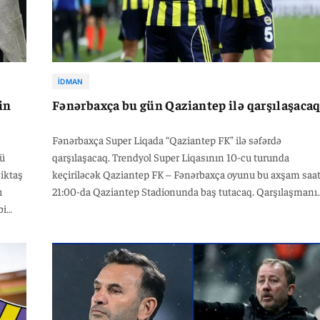
İDMAN
in
Fənərbaxça bu gün Qaziantep ilə qarşılaşaca
Fənərbaxça Super Liqada “Qaziantep FK” ilə səfərdə
nü
qarşılaşacaq. Trendyol Super Liqasının 10-cu turunda
iktaş
keçiriləcək Qaziantep FK – Fənərbaxça oyunu bu axşam saa
ı
21:00-da Qaziantep Stadionunda baş tutacaq. Qarşılaşmanı
bi
Atilla Karaoğlan idarə edəcək, ona Ceyhun Sesigüzel və Serk
ergen
Çimen kömək edəcəklər. Liqa çərçivəsində son oyununda
“Fatih Karagümrük” üzərində 2–1 hesablı qələbə qazanan
Yalçın
fənərlilər, həftə ərzində UEFA Avropa Liqasında Almaniyan
ç-heçə
“Ştutqart” klubunu da 1–0 hesabı ilə məğlub etməyi bacarıb.
b.