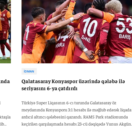
İDMAN
unda
Qalatasaray Konyaspor üzərində qələbə ilə
seriyasını 6-ya çatdırdı
l
Türkiyə Super Liqasının 6-cı turunda Galatasaray öz
meydanında Konyasporu 3:1 hesabı ilə məğlub edərək liqada
ktaşla
ardıcıl altıncı qələbəsini qazandı. RAMS Park stadionunda
lib
keçirilən qarşılaşmada hesabı 23-cü dəqiqədə Yunus Akgün
açdı. Bu, 25 yaşlı futbolçunun ardıcıl üçüncü rəsmi oyunda