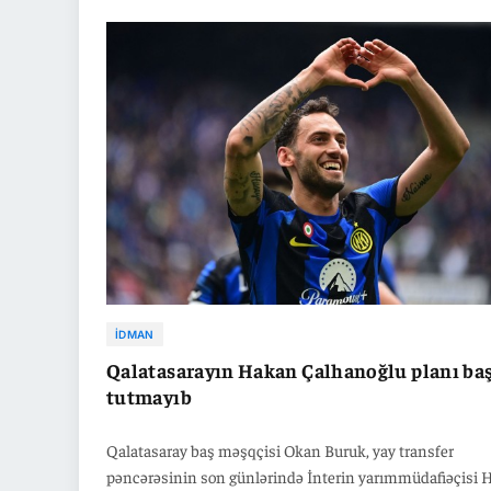
Beşiktaş bu stadiondakı son 8 səfər oyununda qələbə q
bilməyib.
İDMAN
Qalatasarayın Hakan Çalhanoğlu planı ba
tutmayıb
Qalatasaray baş məşqçisi Okan Buruk, yay transfer
pəncərəsinin son günlərində İnterin yarımmüdafiəçisi 