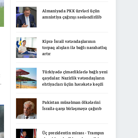
Almaniyada PKK üzvləri üçün
amnistiya çağırışı səsləndirilib
Kiprə İsrail vətəndaşlarının
q
torpaq alışları ilə bağlı narahatlıq
artır
Türkiyədə çimərliklərlə bağlı yeni
t
qaydalar: Nazirlik vətəndaşların
ehtiyacları üçün hərəkətə keçdi
an
Pakistan müsəlman ölkələrini
İsrailə qarşı birləşməyə çağırıb
ın
Üç prezidentin mirası - Trampın