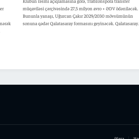
Klubun rəsmi açıqlamasına görə, Trabzonspora transfer
er
müqaviləsi çərçivəsində 27,5 milyon avro + ƏDV ödəniləcək.
Bununla yanaşı, Uğurcan Çakır 2029/2030 mövsümünün
inərək
sonuna qədər Qalatasaray formasını geyinəcək. Qalatasaray
.
klubu qapıçı Uğurcan Çakırın transferini rəsmən açıqlayıb.
Əlaqə
Ha