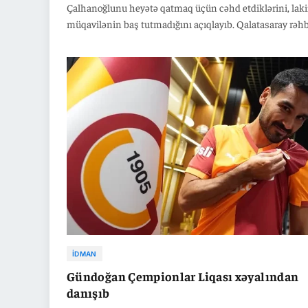
Çalhanoğlunu heyətə qatmaq üçün cəhd etdiklərini, lak
müqavilənin baş tutmadığını açıqlayıb. Qalatasaray rəhb
ötən həftə Çalhanoğlu üçün son addımı atsa da, Milan k
transferi bloklayıb.
İDMAN
Gündoğan Çempionlar Liqası xəyalından
danışıb