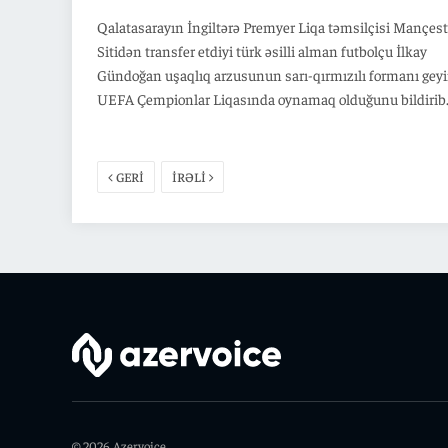
Qalatasarayın İngiltərə Premyer Liqa təmsilçisi Mançest
Sitidən transfer etdiyi türk əsilli alman futbolçu İlkay
Gündoğan uşaqlıq arzusunun sarı-qırmızılı formanı gey
UEFA Çempionlar Liqasında oynamaq olduğunu bildirib
GERİ
İRƏLİ
© 2026 Azervoice.