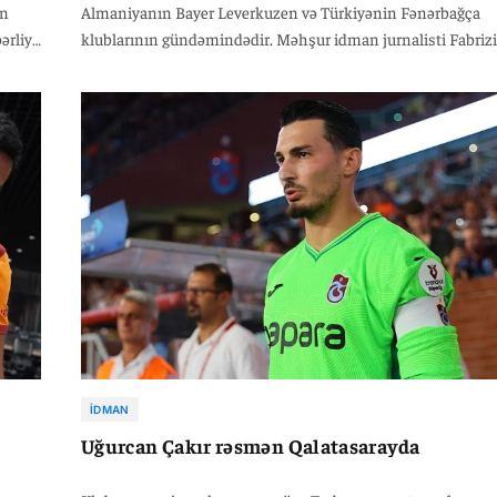
in
Almaniyanın Bayer Leverkuzen və Türkiyənin Fənərbağça
ərliyi
klublarının gündəmindədir. Məhşur idman jurnalisti Fabrizio
lubu
Romanonun məlumatına görə, Leverkuzen rəhbərliyi
Bundesliqada cəmi iki oyundan sonra Erik ten Haq ilə
yollarını ayırıb, Fənərbaxça isə Çempionlar Liqasına vəsiqə
qazana bilmədiyi üçün Joze Mourinyonu postundan
uzaqlaşdırıb.
İDMAN
Uğurcan Çakır rəsmən Qalatasarayda