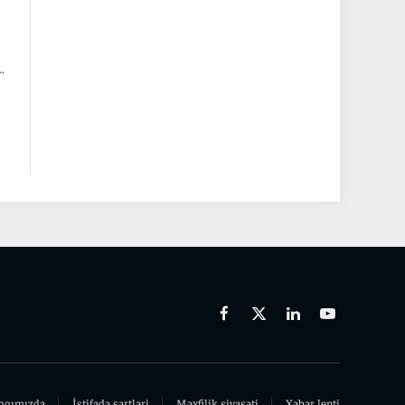
Facebook
X
Linkedin
Youtube
(Twitter)
qqımızda
İstifadə şərtləri
Məxfilik siyasəti
Xəbər lenti