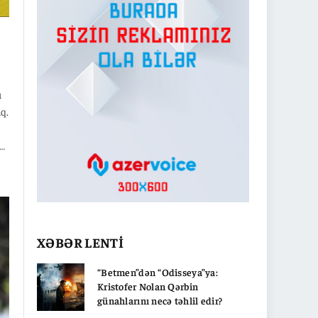
ı
q.
a
XƏBƏR LENTİ
“Betmen”dən “Odisseya”ya:
Kristofer Nolan Qərbin
günahlarını necə təhlil edir?