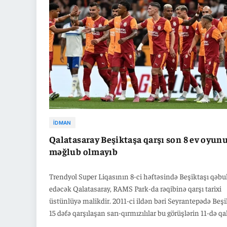
zirvə yarışını davam etdirmək istəyir.
İDMAN
Qalatasaray Beşiktaşa qarşı son 8 ev oyun
məğlub olmayıb
Trendyol Super Liqasının 8-ci həftəsində Beşiktaşı qəbu
edəcək Qalatasaray, RAMS Park-da rəqibinə qarşı tarixi
üstünlüyə malikdir. 2011-ci ildən bəri Seyrantepədə Beşi
15 dəfə qarşılaşan sarı-qırmızılılar bu görüşlərin 11-də qa
gəlib, 2 dəfə məğlub olub, 2 oyun isə heç-heçə başa çatıb.