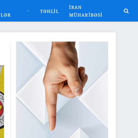
İRAN
TƏHLIL
TLƏR
MÜHARIBƏSI