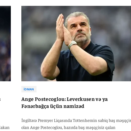
azana
vurduğu qol oldu. O, daha əvvəl Eyüpspor (Super Liqa) və E.
Frankfurt (Çempionlar Liqası) qarşısında da fərqlənmişdi.
İDMAN
ş
Ange Postecoglou: Leverkusen və ya
Fənərbağça üçün namizəd
İngiltərə Premyer Liqasında Tottenhemin sabiq baş məşqçis
Hakan
olan Ange Postecoglou, hazırda baş məşqçisiz qalan