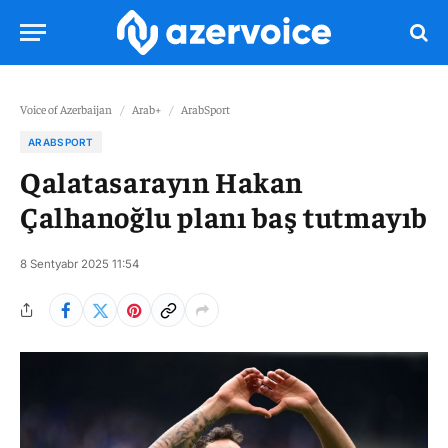
Voice of Azerbaijan
/
Arab+
/
ArabSport
ARABSPORT
Qalatasarayın Hakan
Çalhanoğlu planı baş tutmayıb
8 Sentyabr 2025 11:54