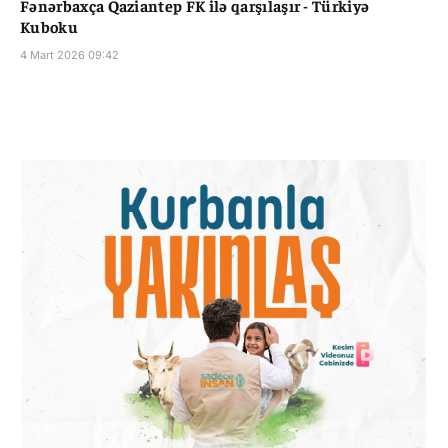
Fənərbaxça Qaziantep FK ilə qarşılaşır - Türkiyə
Kuboku
4 Mart 2026 09:42