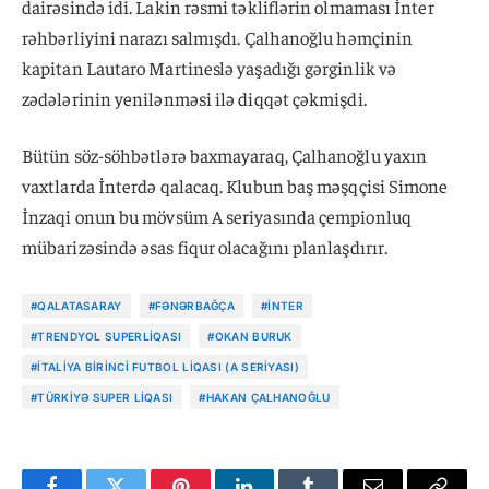
dairəsində idi. Lakin rəsmi təkliflərin olmaması İnter
rəhbərliyini narazı salmışdı. Çalhanoğlu həmçinin
kapitan Lautaro Martineslə yaşadığı gərginlik və
zədələrinin yenilənməsi ilə diqqət çəkmişdi.
Bütün söz-söhbətlərə baxmayaraq, Çalhanoğlu yaxın
vaxtlarda İnterdə qalacaq. Klubun baş məşqçisi Simone
İnzaqi onun bu mövsüm A seriyasında çempionluq
mübarizəsində əsas fiqur olacağını planlaşdırır.
#QALATASARAY
#FƏNƏRBAĞÇA
#İNTER
#TRENDYOL SUPERLIQASI
#OKAN BURUK
#İTALIYA BIRINCI FUTBOL LIQASI (A SERIYASI)
#TÜRKIYƏ SUPER LIQASI
#HAKAN ÇALHANOĞLU