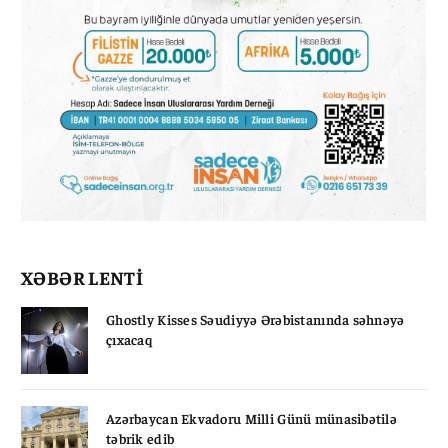
XƏBƏR LENTİ
Ghostly Kisses Səudiyyə Ərəbistanında səhnəyə
çıxacaq
Azərbaycan Ekvadoru Milli Günü münasibətilə
təbrik edib