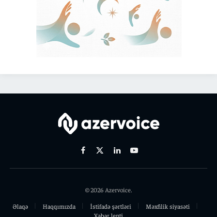
Facebook
X
Linkedin
Youtube
(Twitter)
© 2026 Azervoice.
Əlaqə
Haqqımızda
İstifadə şərtləri
Məxfilik siyasəti
Xəbər lenti