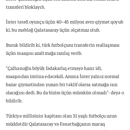
transferi bloklayıb.
İnter tərəfi oyunçu üçün 40–45 milyon avro qiymət qoyub
ki, bu məbləğ Qalatasaray üçün əlçatmaz olub.
Buruk bildirib ki, türk futbolçusu transferin reallaşması
üçün maaşını azaltmağa razılıq verib.
"Çalhanoğlu böyük fədakarlıq etməyə hazır idi,
maaşından imtina edəcəkdi. Amma İnter yalnız normal
bazar qiymətindən yuxarı bir təklif olarsa satmağa razı
olacağını dedi. Bu da bizim üçün mümkün olmadı"- deyə o
bildirib.
Türkiyə millisinin kapitanı olan 31 yaşlı futbolçu uzun
müddətdir Qalatasaray və Fənərbağçanın maraq