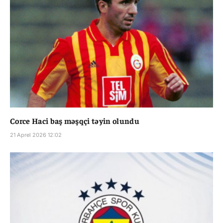
Corce Haci baş məşqçi təyin olundu
21 Aprel 2026 12:02