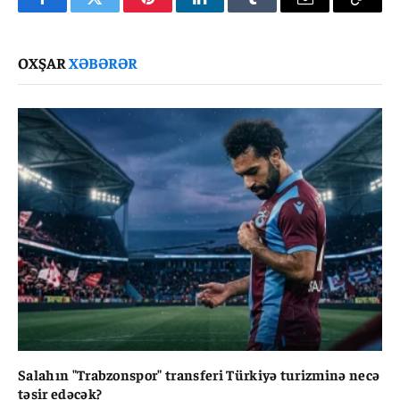
Facebook
Twitter
Pinterest
LinkedIn
Tumblr
Email
Copy
Link
OXŞAR
XƏBƏRƏR
Salahın "Trabzonspor" transferi Türkiyə turizminə necə
təsir edəcək?