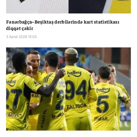
Fənərbağça–Beşiktaş derbilərində kart statistikası
diqqət çəkir
3 Aprel 2026 13:03