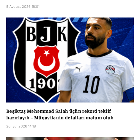
5 Avqust 2026 16:01
Beşiktaş Məhəmməd Salah üçün rekord təklif
hazırlayıb – Müqavilənin detalları məlum olub
26 İyul 2026 14:18