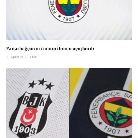
Fənərbağçanın ümumi borcu açıqlanıb
18 Aprel 2026 13:18