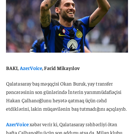
BAKI,
AzerVoice
, Fərid Mikayılov
Qalatasaray baş məşqçisi Okan Buruk, yay transfer
pəncərəsinin son günlərində İnterin yarımmüdafiəçisi
Hakan Çalhanoğlunu heyətə qatmaq üçün cəhd
etdiklərini, lakin müqavilənin baş tutmadığını açıqlayıb.
AzerVoice
xəbər verir ki, Qalatasaray rəhbərliyi ötən
həftə Çalhanoğlu üçün son addımı atsa da, Milan klubu