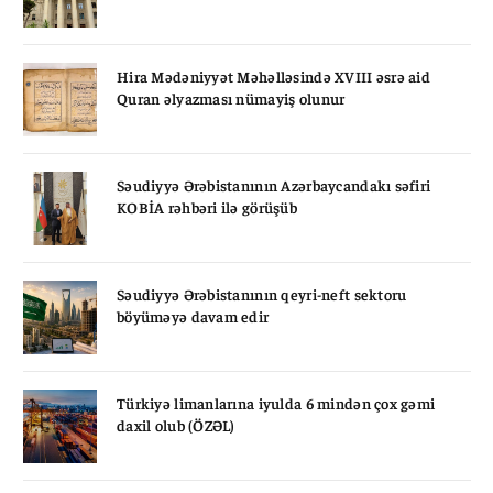
Hira Mədəniyyət Məhəlləsində XVIII əsrə aid
Quran əlyazması nümayiş olunur
Səudiyyə Ərəbistanının Azərbaycandakı səfiri
KOBİA rəhbəri ilə görüşüb
Səudiyyə Ərəbistanının qeyri-neft sektoru
böyüməyə davam edir
Türkiyə limanlarına iyulda 6 mindən çox gəmi
daxil olub (ÖZƏL)