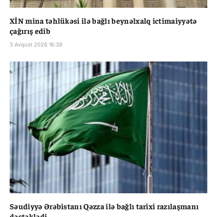
XİN mina təhlükəsi ilə bağlı beynəlxalq ictimaiyyətə
çağırış edib
3 Avqust 2026 16:38
Səudiyyə Ərəbistanı Qəzza ilə bağlı tarixi razılaşmanı
dəstəklədi