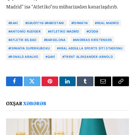
Madrid” isə “Atletiko”nu mübarizədən kənarlaşdırıb.
#BAKI
#SƏUDIYYƏ ƏRƏBISTANI
#İSPANIYA
#REAL MADRID
#ANTONIO RUDIGER
#ATLETIKO MADRID
#CIDDƏ
#ATLETIK BILBAO
#BARSELONA
#ANDREAS KRISTENSEN
#İSPANIYA SUPERKUBOKU
#KRAL ABDULLA SPORTS SITI STADIONU
#RONALD ARAUXO
#QAVI
#TRENT ALEKSANDER-ARNOLD
Facebook
Twitter
Pinterest
LinkedIn
Tumblr
Email
Copy
Link
OXŞAR
XƏBƏRƏR