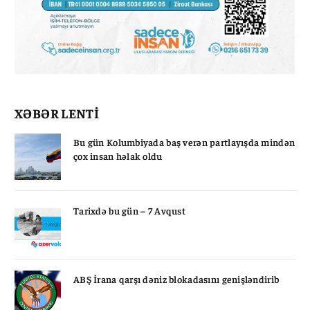
XƏBƏR LENTİ
Bu gün Kolumbiyada baş verən partlayışda mindən
çox insan həlak oldu
Tarixdə bu gün – 7 Avqust
ABŞ İrana qarşı dəniz blokadasını genişləndirib