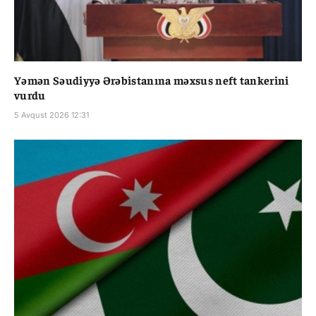
Yəmən Səudiyyə Ərəbistanına məxsus neft tankerini
vurdu
5 Avqust 2026 12:31