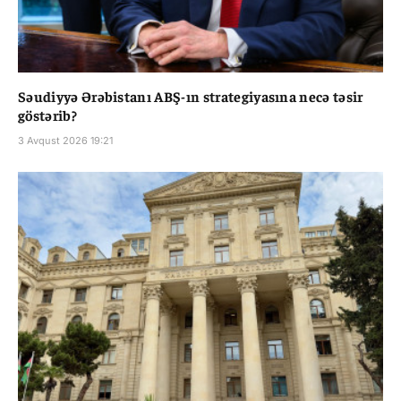
Səudiyyə Ərəbistanı ABŞ-ın strategiyasına necə təsir
göstərib?
3 Avqust 2026 19:21