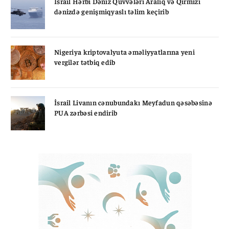
İsrail Hərbi Dəniz Qüvvələri Aralıq və Qırmızı
dənizdə genişmiqyaslı təlim keçirib
Nigeriya kriptovalyuta əməliyyatlarına yeni
vergilər tətbiq edib
İsrail Livanın cənubundakı Meyfadun qəsəbəsinə
PUA zərbəsi endirib