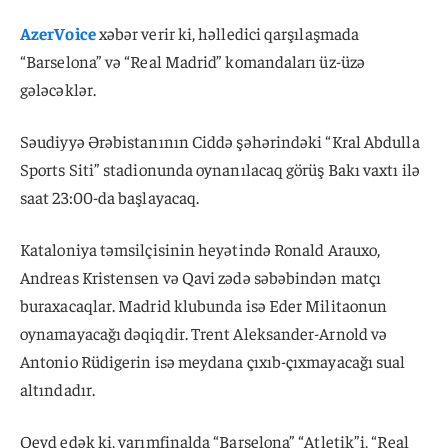
AzerVoice
xəbər verir ki, həlledici qarşılaşmada
“Barselona” və “Real Madrid” komandaları üz-üzə
gələcəklər.
Səudiyyə Ərəbistanının Ciddə şəhərindəki “Kral Abdulla
Sports Siti” stadionunda oynanılacaq görüş Bakı vaxtı ilə
saat 23:00-da başlayacaq.
Kataloniya təmsilçisinin heyətində Ronald Arauxo,
Andreas Kristensen və Qavi zədə səbəbindən matçı
buraxacaqlar. Madrid klubunda isə Eder Militaonun
oynamayacağı dəqiqdir. Trent Aleksander-Arnold və
Antonio Rüdigerin isə meydana çıxıb-çıxmayacağı sual
altındadır.
Qeyd edək ki, yarımfinalda “Barselona” “Atletik”i, “Real