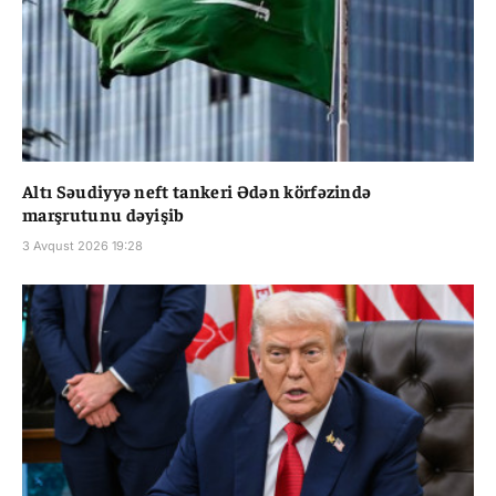
Altı Səudiyyə neft tankeri Ədən körfəzində
marşrutunu dəyişib
3 Avqust 2026 19:28