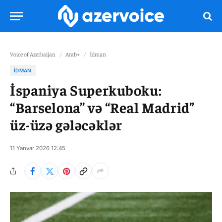
Voice of Azerbaijan
/
Arab+
/
İdman
İDMAN
İspaniya Superkuboku:
“Barselona” və “Real Madrid”
üz-üzə gələcəklər
11 Yanvar 2026 12:45