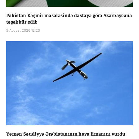
Pakistan Kəşmir məsələsində dəstəyə görə Azərbaycana
təşəkkür edib
5 Avqust 2026 12:23
Yəmən Səudiyyə Ərəbistanının hava limanını vurdu