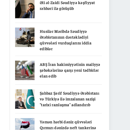
Əli əl-Zaidi Səudiyyə kəşfiyyat
rəhbəri ilə görüşüb
Husilər Məribdə Səudiyyə
Ərəbistanının dəstəklədiyi
qüvvələri vurduqlarını iddia
ediblər
ABŞ İran hakimiyyətinin maliyyə
şəbəkələrinə qarşı yeni tədbirlər
elan edib
Şahbaz Şərif Səudiyyə Ərəbistanı
və Türkiyə ilə imzalanan sazişi
"tarixi razılaşma" adlandırıb
Yəmən hərbi dəniz qüvvələri
Qırmızı dənizdə neft tankerinə