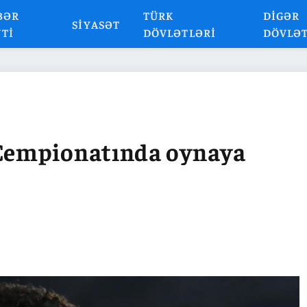
BƏR
TÜRK
DIGƏR
SIYASƏT
NTI
DÖVLƏTLƏRI
DÖVLƏ
Çempionatında oynaya