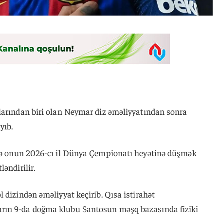
larından biri olan Neymar diz əməliyyatından sonra
yıb.
ələ onun 2026-cı il Dünya Çempionatı heyətinə düşmək
əndirilir.
 dizindən əməliyyat keçirib. Qısa istirahət
rın 9-da doğma klubu Santosun məşq bazasında fiziki