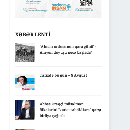
XƏBƏR LENTİ
"Alman ordusunun qara günü"-
Amyen döyüşü necə başladı?
Tarixdə bu gün – 8 Avqust
Abbas Əraqçi müsəlman
ölkələrini "xarici təhdidlərə" qarşı
birliyə çağırıb