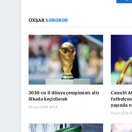
Fa
OXŞAR
XƏBƏRƏR
2030-cu il dünya çempionatı altı
Cənubi Af
ölkədə keçiriləcək
futbolçu
yaşında v
20 İyul 2026 10:54
11 İyul 2026 1