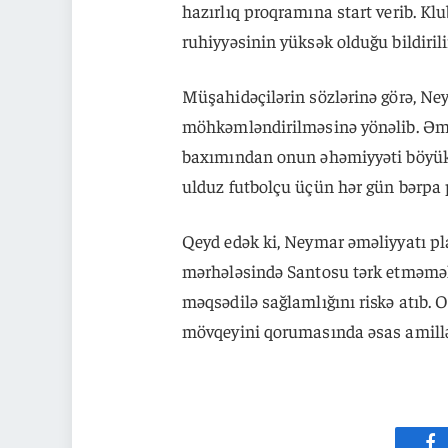
hazırlıq proqramına start verib. K
ruhiyyəsinin yüksək olduğu bildirili
Müşahidəçilərin sözlərinə görə, Ne
möhkəmləndirilməsinə yönəlib. Əməl
baxımından onun əhəmiyyəti böyükd
ulduz futbolçu üçün hər gün bərpa p
Qeyd edək ki, Neymar əməliyyatı pl
mərhələsində Santosu tərk etməm
məqsədilə sağlamlığını riskə atıb.
mövqeyini qorumasında əsas amillərd