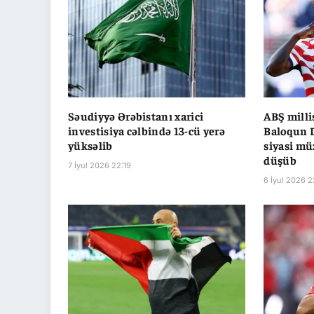
Səudiyyə Ərəbistanı xarici
ABŞ milli
investisiya cəlbində 13-cü yerə
Baloqun 
yüksəlib
siyasi mü
düşüb
7 İyul 2026 22:19
6 İyul 2026 2