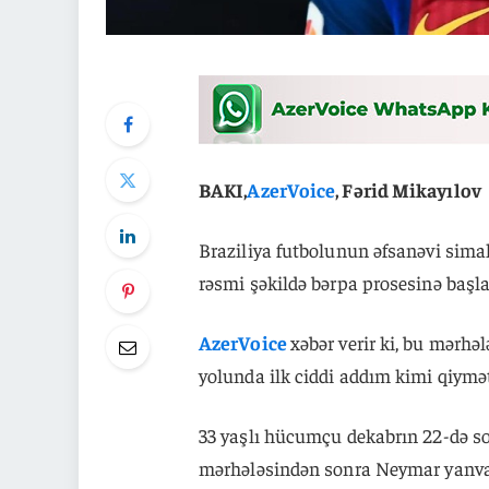
BAKI,
AzerVoice
, Fərid Mikayılov
Braziliya futbolunun əfsanəvi sima
rəsmi şəkildə bərpa prosesinə başla
AzerVoice
xəbər verir ki, bu mərh
yolunda ilk ciddi addım kimi qiymətl
33 yaşlı hücumçu dekabrın 22-də sol
mərhələsindən sonra Neymar yanva