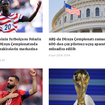
sinin futbolçusu Folarin
ABŞ-da Dünya Çempionatı zama
Dünya Çempionatında
600-dən çox pilotsuz uçuş aparat
zakirələrin mərkəzinə
müsadirə edilib
6 İyul 2026 21:54
2:47