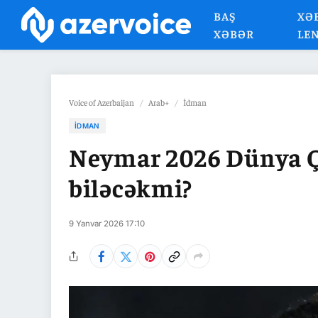
BAŞ
XƏ
XƏBƏR
LE
Voice of Azerbaijan
/
Arab+
/
İdman
İDMAN
Neymar 2026 Dünya 
biləcəkmi?
9 Yanvar 2026 17:10