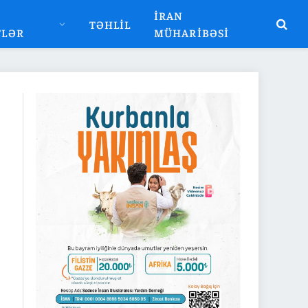
İRAN
TƏHLIL
TLƏR
MÜHARIBƏSI