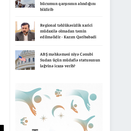
hücumun qarşısının alındığını
bildirib
Regional təhlükəsizlik xarici
müdaxilə olmadan təmin
edilməlidir - Kazım Qəribabadi
ABŞ məhkəməsi niyə Cənubi
Sudan üçün müdafiə statusunun
ləğvinə icazə verib?