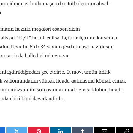
lubun idman zalında məşq edən futbolçunun əhval-
r.
ymarın hazırkı məşqləri əsasən dizin
iyyat “kiçik” hesab edilsə də, futbolçunun karyerası
ür. Fevralın 5-də 34 yaşını qeyd etməyə hazırlaşan
rosesində həlledici rol oynayır.
anlaşdırıldığından gec etdirib. O, mövsümün kritik
ək və komandanın yüksək liqada qalmasına kömək etmək
 Onun mövsümün son oyunlarındakı çıxışı klubun liqada
ən biri kimi dəyərləndirilir.