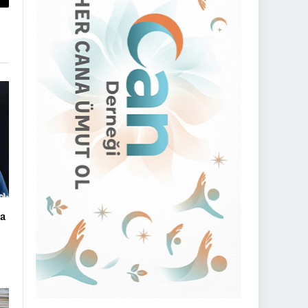
py
nk
şa