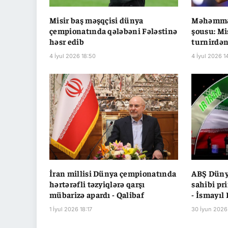
Misir baş məşqçisi dünya
Məhəmməd
çempionatında qələbəni Fələstinə
şousu: Mi
həsr edib
turnirdən
4 İyul 2026 18:50
4 İyul 2026 1
İran millisi Dünya çempionatında
ABŞ Düny
hərtərəfli təzyiqlərə qarşı
sahibi pr
mübarizə apardı - Qalibaf
- İsmayıl
1 İyul 2026 18:17
30 İyun 2026