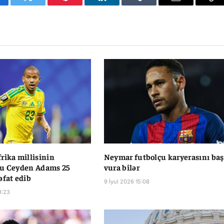
cebook
Twitter
Pinterest
LinkedIn
Tumblr
Email
Co
Li
rika millisinin
Neymar futbolçu karyerasını ba
su Ceyden Adams 25
vura bilər
əfat edib
9 İyul 2026 15:08
9:23