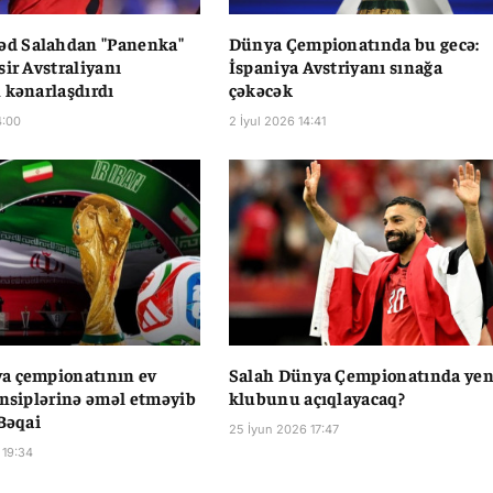
 Salahdan "Panenka"
Dünya Çempionatında bu gecə:
sir Avstraliyanı
İspaniya Avstriyanı sınağa
 kənarlaşdırdı
çəkəcək
4:00
2 İyul 2026 14:41
a çempionatının ev
Salah Dünya Çempionatında yen
insiplərinə əməl etməyib
klubunu açıqlayacaq?
 Bəqai
25 İyun 2026 17:47
 19:34