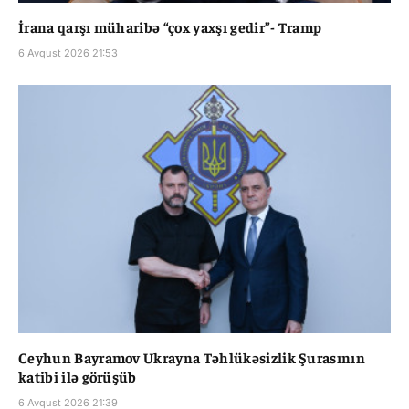
İrana qarşı müharibə “çox yaxşı gedir”- Tramp
6 Avqust 2026 21:53
Ceyhun Bayramov Ukrayna Təhlükəsizlik Şurasının
katibi ilə görüşüb
6 Avqust 2026 21:39