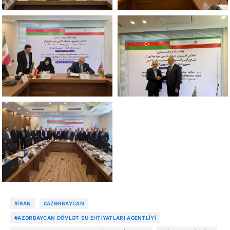
#İRAN
#AZƏRBAYCAN
#AZƏRBAYCAN DÖVLƏT SU EHTIYATLARI AGENTLIYI