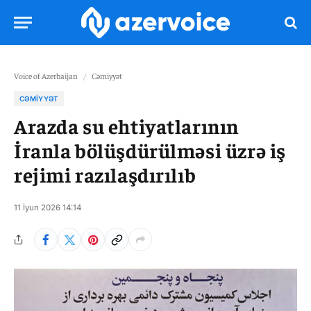
Voice of Azerbaijan
/
Cəmiyyət
CƏMIYYƏT
Arazda su ehtiyatlarının
İranla bölüşdürülməsi üzrə iş
rejimi razılaşdırılıb
11 İyun 2026 14:14