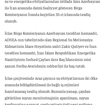
su və energetika ehtiyatlarından istifadə üzrə Azərbaycan
ilə İran arasında daimi fəaliyyət göstərən Birgə
Komissiyanın İranda keçirilən 55-ci iclasında təsdiq
olunub.
İclas Birgə Komissiyanın Azərbaycan tərəfdən həmsədri,
ADSEA-nın tabeliyində olan Regional Su Meliorasiya
Xidmətinin İdarə Heyətinin sədri Zakir Quliyev və İran
tərəfdən həmsədri, İran İslam Respublikası Energetika
Nazirliyinin Sərhəd Çayları üzrə Baş İdarəsinin rəisi
xanım Fəriba Avəridənin rəhbərliyi ilə baş tutub.
İclas çərçivəsində Araz çayının su ehtiyatlarının iki ölkə
arasında bölüşdürülməsi ilə bağlı iş rejimləri
hazırlanaraq təsdiq olunub. Bununla yanaşı, çaydan
götürülən suyun monitorinqinin aparılması, suyun
keyfiyyətinə nəzarət, çayda müasir tipli yeni suölçmə