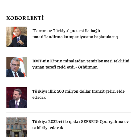
XƏBƏR LENTİ
"Terrorsuz Türkiyə" prosesi ilə bağlı
maarifləndirmə kampaniyasına başlanılacaq
BMT-nin Kiprin minalardan təmizlənməsi təklifini
yunan tərəfi rədd etdi - Ərhürman
Türkiyə illik 500 milyon dollar tranzit gəliri əldə
edəcək
Türkiyə 2032-ci ilə qədər SEEBRIG Qərargahına ev
sahibliyi edəcək