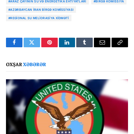
#ARAZ ÇAYININ SU VƏ ENERGETIKA EHTIYATLARI
#BIRGƏ KOMISSIYA
#AZƏRBAYCAN İRAN BIRGƏ KOMISSIYASI
#REGIONAL SU MELIORASIYA XIDMƏTI
Facebook
Twitter
Pinterest
LinkedIn
Tumblr
Email
Copy
Link
OXŞAR
XƏBƏRƏR