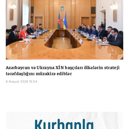
Azərbaycan və Ukrayna XİN başçıları ölkələrin strateji
tərəfdaşlığını müzakirə ediblər
6 Avqust 2026 15:54