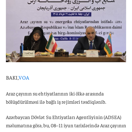
BAKI,
VOA
Araz çayının su ehtiyatlarının iki ölkə arasında
bölüşdürülməsi ilə bağlı iş rejimləri təsdiqlənib.
Azərbaycan Dövlət Su Ehtiyatları Agentliyinin (ADSEA)
məlumatına görə, bu, 08–11 iyun tarixlərində Araz çayının