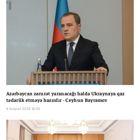
Azərbaycan zərurət yaranacağı halda Ukraynaya qaz
tədarük etməyə hazırdır - Ceyhun Bayramov
6 Avqust 2026 16:05