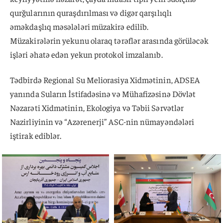
qurğularının quraşdırılması və digər qarşılıqlı
əməkdaşlıq məsələləri müzakirə edilib.
Müzakirələrin yekunu olaraq tərəflər arasında görüləcək
işləri əhatə edən yekun protokol imzalanıb.
Tədbirdə Regional Su Meliorasiya Xidmətinin, ADSEA
yanında Suların İstifadəsinə və Mühafizəsinə Dövlət
Nəzarəti Xidmətinin, Ekologiya və Təbii Sərvətlər
Nazirliyinin və “Azərenerji” ASC-nin nümayəndələri
iştirak ediblər.