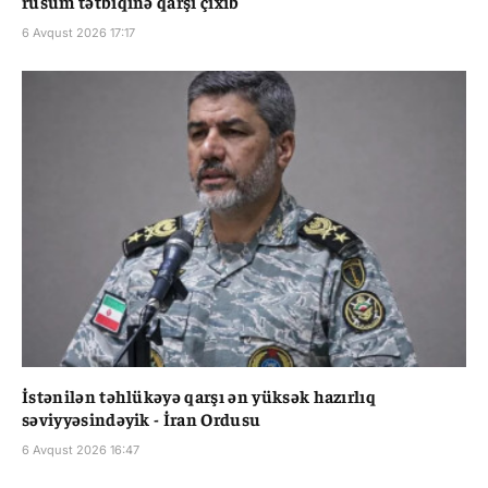
rüsum tətbiqinə qarşı çıxıb
6 Avqust 2026 17:17
İstənilən təhlükəyə qarşı ən yüksək hazırlıq
səviyyəsindəyik - İran Ordusu
6 Avqust 2026 16:47