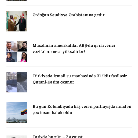
Ərdoğan Səudiyyə Ərəbistanına gedir
Müsəlman amerikalılar ABŞ-da qərarverici
vəzifələrə necə yüksəlirlər?
Türkiyədə içməli su mənbəyində 31 ildir fasiləsiz
Qurani-Kərim oxunur
Bu gün Kolumbiyada baş verən partlayışda mindən
çox insan həlak oldu
Tarixdə bu gün – 7 Avqust