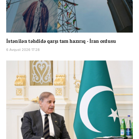
İstənilən təhdidə qarşı tam hazırıq - İran ordusu
6 Avqust 2026 17:28