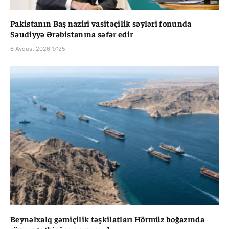
Pakistanın Baş naziri vasitəçilik səyləri fonunda
Səudiyyə Ərəbistanına səfər edir
6 Avqust 2026 17:25
Beynəlxalq gəmiçilik təşkilatları Hörmüz boğazında