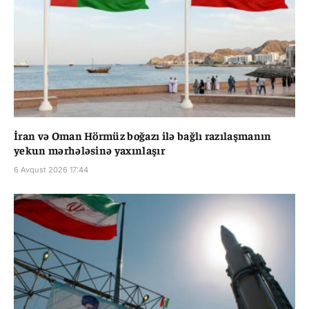
İran və Oman Hörmüz boğazı ilə bağlı razılaşmanın
yekun mərhələsinə yaxınlaşır
6 Avqust 2026 17:44