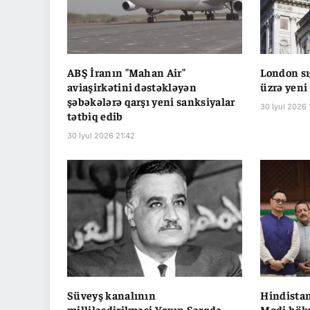
ABŞ İranın "Mahan Air"
London sı
aviaşirkətini dəstəkləyən
üzrə yeni 
şəbəkələrə qarşı yeni sanksiyalar
30 İyul 2026 
tətbiq edib
30 İyul 2026 21:42
Süveyş kanalının
Hindistan
milliləşdirilməsi Yaxın Şərqdə
Modi hök