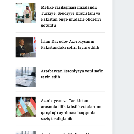
Məkkə razılaşması imzalandı:
Türkiyə, Səudiyyə Ərəbistanı və
Pakistan birgə müdafiə öhdəliyi
götürdü
İrfan Davudov Azərbaycanın
Pakistandakı səfiri təyin edilib
Azərbaycan Estoniyaya yeni səfir
təyin edib
Azərbaycan və Tacikistan
arasında illik təhsil kvotalarının
qarşılıqlı ayrılması haqqında
saziş təsdiqlənib