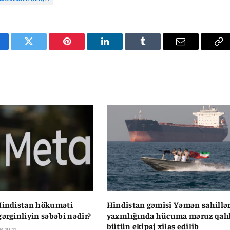
cebook
Twitter
Pinterest
LinkedIn
Tumblr
Email
Co
Li
Hindistan hökuməti
Hindistan gəmisi Yəmən sahillər
gərginliyin səbəbi nədir?
yaxınlığında hücuma məruz qalı
bütün ekipaj xilas edilib