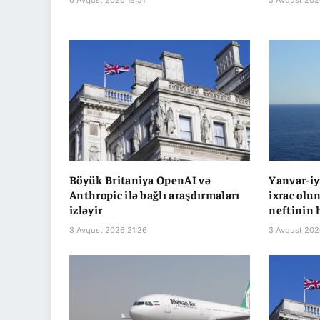
6 Avqust 2026 18:51
5 Avqust 2026
Böyük Britaniya OpenAI və
Yanvar-iy
Anthropic ilə bağlı araşdırmaları
ixrac ol
izləyir
neftinin 
3 Avqust 2026 21:26
3 Avqust 202