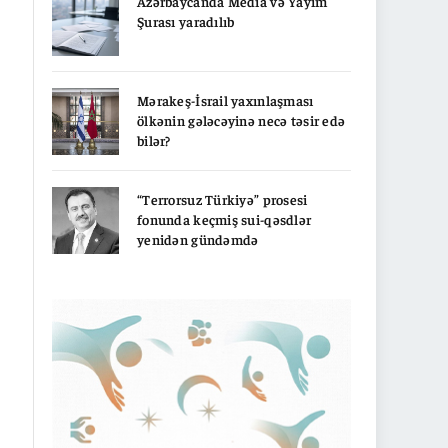
Azərbaycanda Media və Yayım
Şurası yaradılıb
Mərakeş-İsrail yaxınlaşması
ölkənin gələcəyinə necə təsir edə
bilər?
“Terrorsuz Türkiyə” prosesi
fonunda keçmiş sui-qəsdlər
yenidən gündəmdə