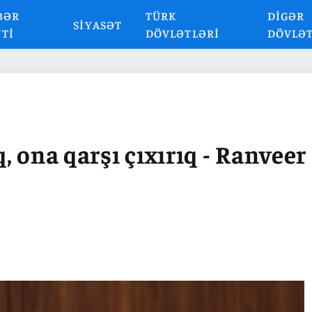
BƏR
TÜRK
DIGƏR
SIYASƏT
NTI
DÖVLƏTLƏRI
DÖVLƏ
 ona qarşı çıxırıq - Ranveer