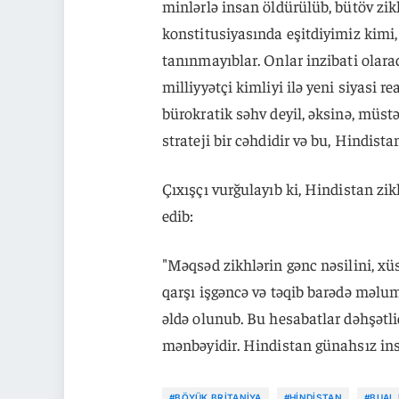
minlərlə insan öldürülüb, bütöv zi
konstitusiyasında eşitdiyimiz kimi, 
tanınmayıblar. Onlar inzibati olara
milliyyətçi kimliyi ilə yeni siyasi re
bürokratik səhv deyil, əksinə, müstə
strateji bir cəhdidir və bu, Hindist
Çıxışçı vurğulayıb ki, Hindistan zik
edib:
"Məqsəd zikhlərin gənc nəsilini, xü
qarşı işgəncə və təqib barədə məlu
əldə olunub. Bu hesabatlar dəhşətl
mənbəyidir. Hindistan günahsız insa
#BÖYÜK BRITANIYA
#HINDISTAN
#BUAL