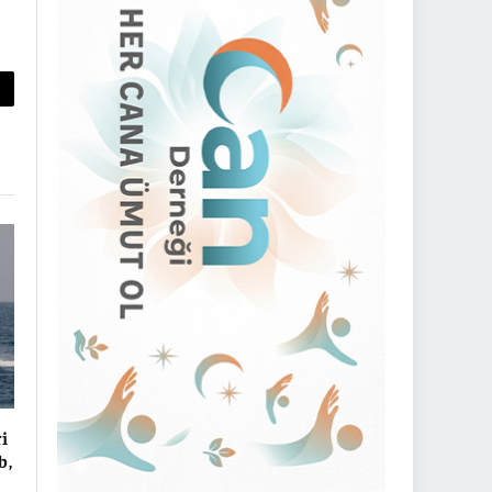
py
nk
i
b,