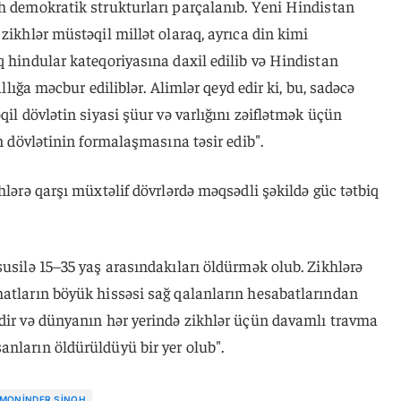
kh demokratik strukturları parçalanıb. Yeni Hindistan
zikhlər müstəqil millət olaraq, ayrıca din kimi
q hindular kateqoriyasına daxil edilib və Hindistan
allığa məcbur ediliblər. Alimlər qeyd edir ki, bu, sadəcə
qil dövlətin siyasi şüur və varlığını zəiflətmək üçün
an dövlətinin formalaşmasına təsir edib".
hlərə qarşı müxtəlif dövrlərdə məqsədli şəkildə güc tətbiq
susilə 15–35 yaş arasındakıları öldürmək olub. Zikhlərə
matların böyük hissəsi sağ qalanların hesabatlarından
idir və dünyanın hər yerində zikhlər üçün davamlı travma
nların öldürüldüyü bir yer olub".
 MONINDER SINQH