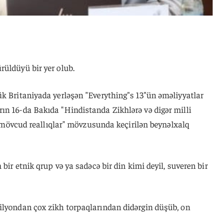
rüldüyü bir yer olub.
ük Britaniyada yerləşən "Everything"s 13"ün əməliyyatlar
ın 16-da Bakıda "Hindistanda Zikhlərə və digər milli
q: mövcud reallıqlar" mövzusunda keçirilən beynəlxalq
 bir etnik qrup və ya sadəcə bir din kimi deyil, suveren bir
ilyondan çox zikh torpaqlarından didərgin düşüb, on