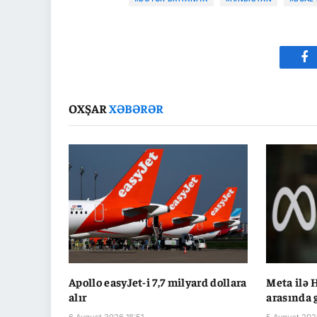
Fa
OXŞAR
XƏBƏRƏR
Apollo easyJet-i 7,7 milyard dollara
Meta ilə 
alır
arasında 