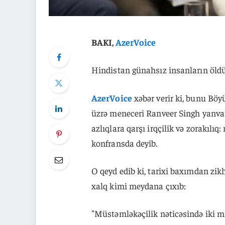
BAKI,
AzerVoice
Hindistan günahsız insanların öldü
AzerVoice
xəbər verir ki, bunu Böy
üzrə meneceri Ranveer Singh yanvar
azlıqlara qarşı irqçilik və zorakılı
konfransda deyib.
O qeyd edib ki, tarixi baxımdan zikh
xalq kimi meydana çıxıb:
"Müstəmləkəçilik nəticəsində iki m