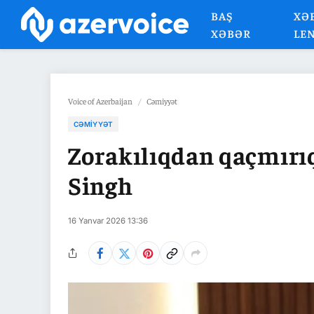
BAŞ
XƏ
XƏBƏR
LE
Voice of Azerbaijan
/
Cəmiyyət
CƏMIYYƏT
Zorakılıqdan qaçmırıq,
Singh
16 Yanvar 2026 13:36