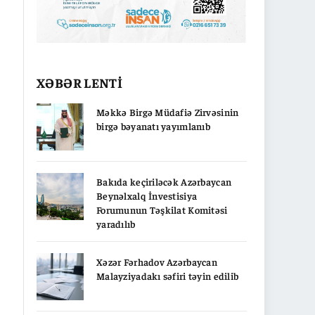
XƏBƏR LENTİ
Məkkə Birgə Müdafiə Zirvəsinin
birgə bəyanatı yayımlanıb
Bakıda keçiriləcək Azərbaycan
Beynəlxalq İnvestisiya
Forumunun Təşkilat Komitəsi
yaradılıb
Xəzər Fərhadov Azərbaycan
Malayziyadakı səfiri təyin edilib