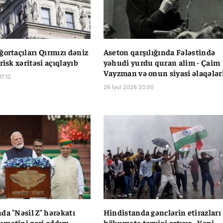
ğortaçıları Qırmızı dəniz
Aseton qarşılığında Fələstində
risk xəritəsi açıqlayıb
yəhudi yurdu quran alim - Çaim
Vayzman və onun siyasi əlaqələr
17:12
26 İyul 2026 20:00
da "Nəsil Z" hərəkatı
Hindistanda gənclərin etirazları
umətini geri addım
hökumətə təzyiqi artırır - Yeni