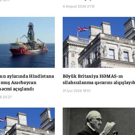
 19:11
4 Avqust 2026 21:15
un aylarında Hindistana
Böyük Britaniya HƏMAS-ın
unmuş Azərbaycan
silahsızlanma qərarını alqışlayı
həcmi açıqlandı
31 İyul 2026 19:51
6 20:27