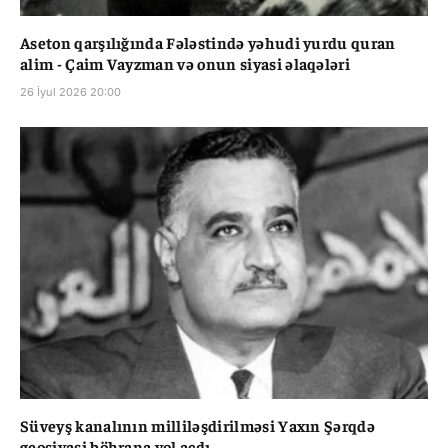
Aseton qarşılığında Fələstində yəhudi yurdu quran
alim - Çaim Vayzman və onun siyasi əlaqələri
26 İyul 2026 20:00
Süveyş kanalının milliləşdirilməsi Yaxın Şərqdə
geosiyasi böhrana yol açdı