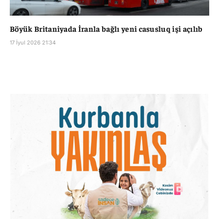
Böyük Britaniyada İranla bağlı yeni casusluq işi açılıb
17 İyul 2026 21:34