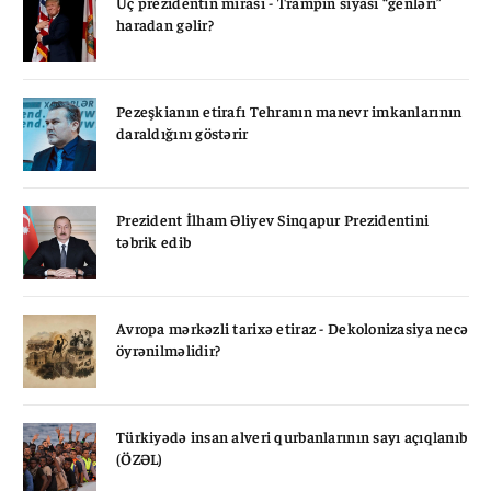
Üç prezidentin mirası - Trampın siyasi “genləri”
haradan gəlir?
Pezeşkianın etirafı Tehranın manevr imkanlarının
daraldığını göstərir
Prezident İlham Əliyev Sinqapur Prezidentini
təbrik edib
Avropa mərkəzli tarixə etiraz - Dekolonizasiya necə
öyrənilməlidir?
Türkiyədə insan alveri qurbanlarının sayı açıqlanıb
(ÖZƏL)