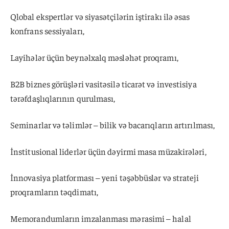
Qlobal ekspertlər və siyasətçilərin iştirakı ilə əsas
konfrans sessiyaları,
Layihələr üçün beynəlxalq məsləhət proqramı,
B2B biznes görüşləri vasitəsilə ticarət və investisiya
tərəfdaşlıqlarının qurulması,
Seminarlar və təlimlər – bilik və bacarıqların artırılması,
İnstitusional liderlər üçün dəyirmi masa müzakirələri,
İnnovasiya platforması – yeni təşəbbüslər və strateji
proqramların təqdimatı,
Memorandumların imzalanması mərasimi – halal