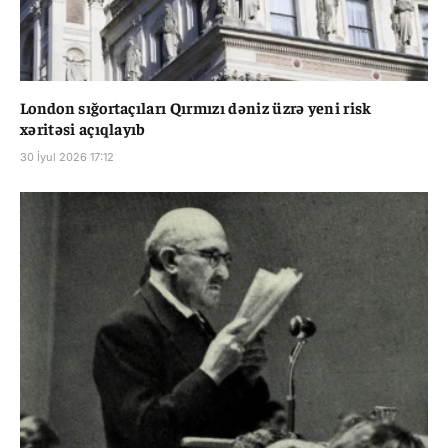
London sığortaçıları Qırmızı dəniz üzrə yeni risk
xəritəsi açıqlayıb
30 İyul 2026 17:12