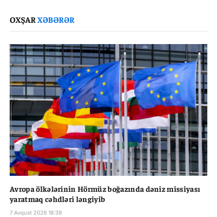
Link
OXŞAR
XƏBƏRƏR
Avropa ölkələrinin Hörmüz boğazında dəniz missiyası
yaratmaq cəhdləri ləngiyib
7 Avqust 2026 18:39