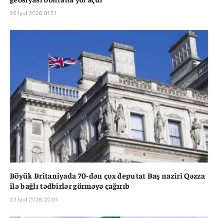
26 İyul 2026 01:51
Böyük Britaniyada 70-dən çox deputat Baş naziri Qəzza
ilə bağlı tədbirlər görməyə çağırıb
23 İyul 2026 20:01