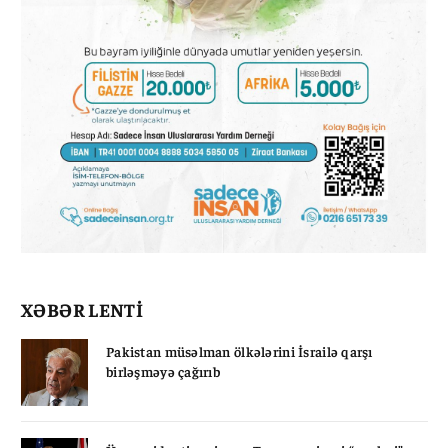
XƏBƏR LENTİ
Pakistan müsəlman ölkələrini İsrailə qarşı
birləşməyə çağırıb