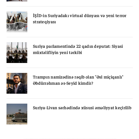
İŞİD-in Suriyadakı virtual dünyası və yeni terror
strateqiyası
Suriya parlamentində 22 qadın deputat: Siyasi
müxtəlifliyin yeni tərkibi
Trampın namizədinə rəqib olan "Əsl miçiqanlı"
Əbdürrəhman əs-Seyid kimdir?
Suriya-Livan sərhədində xüsusi əməliyyat keçirilib