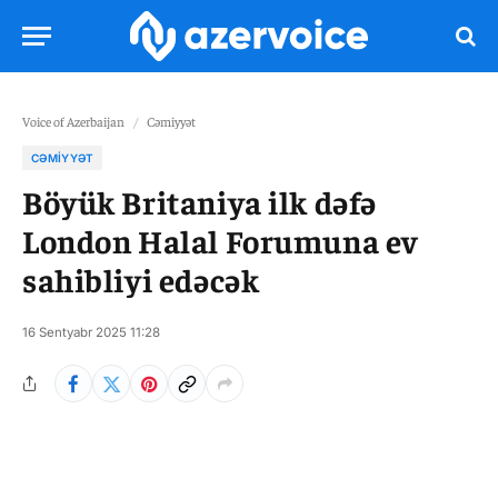
Voice of Azerbaijan
/
Cəmiyyət
CƏMIYYƏT
Böyük Britaniya ilk dəfə
London Halal Forumuna ev
sahibliyi edəcək
16 Sentyabr 2025 11:28