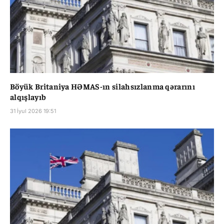
Böyük Britaniya HƏMAS-ın silahsızlanma qərarını
alqışlayıb
31 İyul 2026 19:51