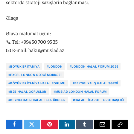
sektorda strateji sazişlərin bağlanması.
Əlaqə
Əlavə məlumat üçün:
📞 Tel: +994 50 700 95 35
📧 E-mail:
baku@musiad.az
#BÖYÜK BRITANIYA
#LONDON
#LONDON HALAL FORUM 2025
#EXCEL LONDON SƏRGI MƏRKƏZI
#BÖYÜK BRITANIYA HALAL FORUMU
#BEYNƏLXALQ HALAL SƏRGI
#B2B HALAL GÖRÜŞLƏR
#MÜSİAD LONDON HALAL FORUM
#BEYNƏLXALQ HALAL TƏCRÜBƏLƏR
#HALAL TICARƏT TƏRƏFDAŞLIĞI
Facebook
Twitter
Pinterest
LinkedIn
Tumblr
Email
Copy