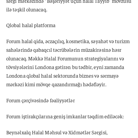
sərgi mərkəzində “Bəşəriyyət üçün halal Tayyib” mövzusu
ilə təşkil olunacaq.
Qlobal halal platforma
Forum halal qida, əczaçılıq, kosmetika, səyahət və turizm
sahələrində qabaqcıl təcrübələrin müzakirəsinə həsr
olunacaq. Məkkə Halal Forumunun strategiyalarını və
tövsiyələrini Londona gətirən bu tədbir, eyni zamanda
Londona qlobal halal sektorunda biznes və sərmayə
mərkəzi kimi mövqe qazandırmağı hədəfləyir.
Forum çərçivəsində fəaliyyətlər
Forum iştirakçılarına geniş imkanlar təqdim ediləcək:
Beynəlxalq Halal Məhsul və Xidmətlər Sərgisi,