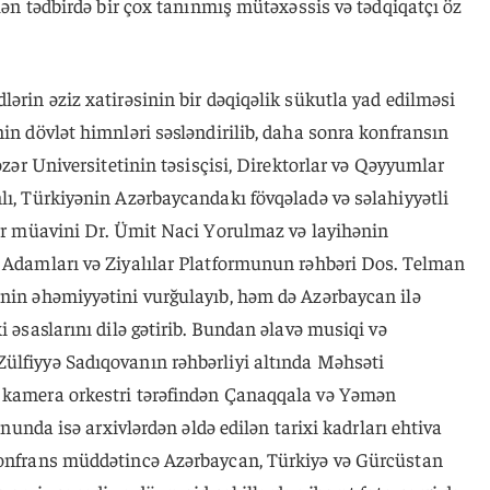
ilən tədbirdə bir çox tanınmış mütəxəssis və tədqiqatçı öz
lərin əziz xatirəsinin bir dəqiqəlik sükutla yad edilməsi
nin dövlət himnləri səsləndirilib, daha sonra konfransın
Xəzər Universitetinin təsisçisi, Direktorlar və Qəyyumlar
lı, Türkiyənin Azərbaycandakı fövqəladə və səlahiyyətli
ədr müavini Dr. Ümit Naci Yorulmaz və layihənin
ş Adamları və Ziyalılar Platformunun rəhbəri Dos. Telman
ənin əhəmiyyətini vurğulayıb, həm də Azərbaycan ilə
i əsaslarını dilə gətirib. Bundan əlavə musiqi və
ülfiyyə Sadıqovanın rəhbərliyi altında Məhsəti
n kamera orkestri tərəfindən Çanaqqala və Yəmən
sonunda isə arxivlərdən əldə edilən tarixi kadrları ehtiva
Konfrans müddətincə Azərbaycan, Türkiyə və Gürcüstan