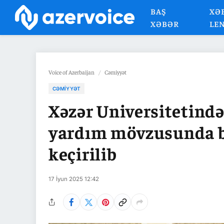
BAŞ
XƏ
XƏBƏR
LE
Voice of Azerbaijan
/
Cəmiyyət
CƏMIYYƏT
Xəzər Universitetində
yardım mövzusunda b
keçirilib
17 İyun 2025 12:42