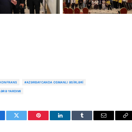
 KONFRANS
#AZƏRBAYCANDA OSMANLI ƏSIRLƏRI
LƏRƏ YARDIMI
cebook
Twitter
Pinterest
LinkedIn
Tumblr
Email
Co
Li