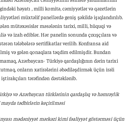
gindəki həyatı , milli komitə, cəmiyyətlər və qəzetlərin
liyyətləri müxtəlif panellərdə geniş şəkildə işıqlandırılıb.
lən mütəxəsislər məsələnin tarixi, milli, hüquqi və
aliə və izah ediblər. Hər panelin sonunda çıxışçılara və
tərən tələbələrə sertifikatlar verilib. Konfransa aid
ilmiş və gələn qonaqlara təqdim edilmişdir. Bundan
amaq, Azərbaycan- Türkiyə qardaşlığının dərin tarixi
tutmaq, onların xatirələrini əbədiləşdirmək üçün irəli
iştirakçıları tərəfindən dəstəklənib.
kiyə və Azərbaycan türklərinin qardaşlıq və həmrəylik
7 mayda tədbirlərin keçirilməsi
ünyası mədəniyyət mərkəzi kimi fəaliyyət göstərməsi üçün