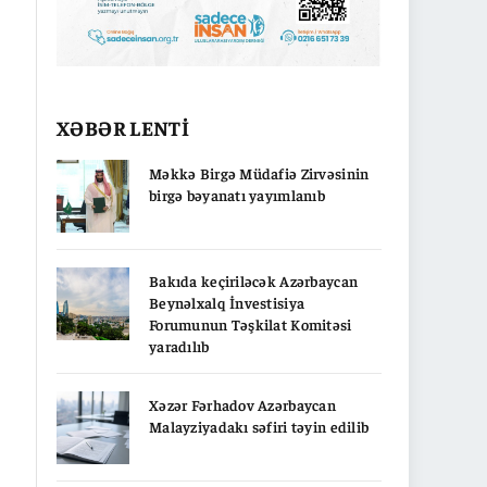
XƏBƏR LENTİ
Məkkə Birgə Müdafiə Zirvəsinin
birgə bəyanatı yayımlanıb
Bakıda keçiriləcək Azərbaycan
Beynəlxalq İnvestisiya
Forumunun Təşkilat Komitəsi
yaradılıb
Xəzər Fərhadov Azərbaycan
Malayziyadakı səfiri təyin edilib