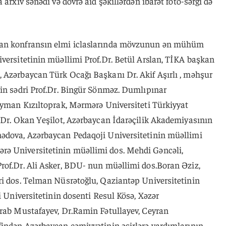
 arxiv sənədi və dövrə aid şəkillərdən ibarət foto-sərgi də
lan konfransın elmi iclaslarında mövzunun ən mühüm
versitetinin müəllimi Prof.Dr. Betül Arslan, TİKA başkan
 Azərbaycan Türk Ocağı Başkanı Dr. Akif Aşırlı , məhşur
nin sədri Prof.Dr. Bingür Sönməz. Dumlıpınar
leyman Kızıltoprak, Mərmərə Universiteti Türkiyyat
f.Dr. Okan Yeşilot, Azərbaycan İdarəçilik Akademiyasının
mədova, Azərbaycan Pedaqoji Universitetinin müəllimi
ə Universitetinin müəllimi dos. Mehdi Gəncəli,
rof.Dr. Ali Asker, BDU- nun müəllimi dos.Boran Əziz,
ri dos. Telman Nüsrətoğlu, Qaziantəp Universitetinin
i Universitetinin dosenti Resul Kösə, Xəzər
hrab Mustafayev, Dr.Ramin Fətullayev, Ceyran
findən Azərbaycan cəmiyyətinin əsirlərə yardımlarının