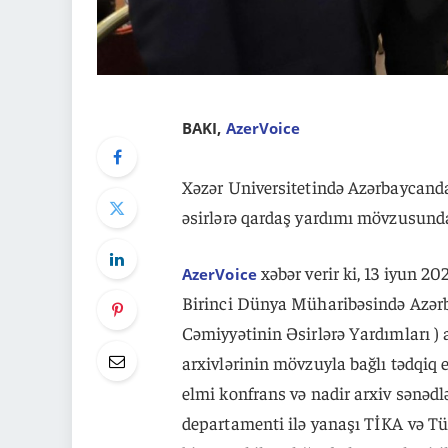
BAKI,
AzerVoice
Xəzər Universitetində Azərbaycanda
əsirlərə qardaş yardımı mövzusunda
xəbər verir ki, 13 iyun 20
AzerVoice
Birinci Dünya Müharibəsində Azərb
Cəmiyyətinin Əsirlərə Yardımları ) 
arxivlərinin mövzuyla bağlı tədqiq 
elmi konfrans və nadir arxiv sənədlər
departamenti ilə yanaşı TİKA və T