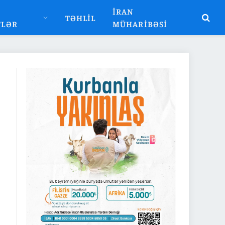
İRAN
TƏHLIL
TLƏR
MÜHARIBƏSI