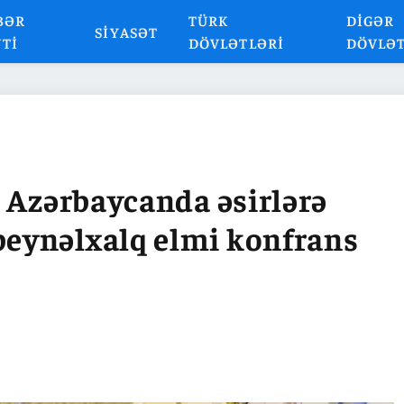
BƏR
TÜRK
DIGƏR
SIYASƏT
NTI
DÖVLƏTLƏRI
DÖVLƏ
 Azərbaycanda əsirlərə
eynəlxalq elmi konfrans