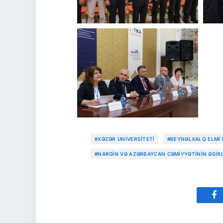
#XƏZƏR UNIVERSITETI
#BEYNƏLXALQ ELMI
#NARGIN VƏ AZƏRBAYCAN CƏMIYYƏTININ ƏSIR
Fa