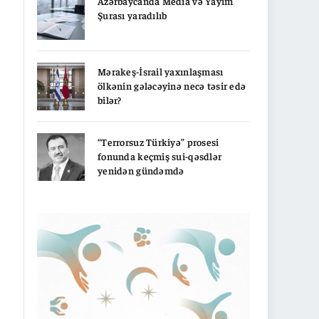
Azərbaycanda Media və Yayım
Şurası yaradılıb
Mərakeş-İsrail yaxınlaşması
ölkənin gələcəyinə necə təsir edə
bilər?
“Terrorsuz Türkiyə” prosesi
fonunda keçmiş sui-qəsdlər
yenidən gündəmdə