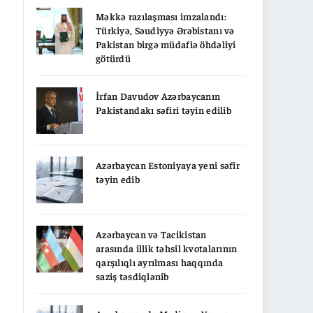
Məkkə razılaşması imzalandı:
Türkiyə, Səudiyyə Ərəbistanı və
Pakistan birgə müdafiə öhdəliyi
götürdü
İrfan Davudov Azərbaycanın
Pakistandakı səfiri təyin edilib
Azərbaycan Estoniyaya yeni səfir
təyin edib
Azərbaycan və Tacikistan
arasında illik təhsil kvotalarının
qarşılıqlı ayrılması haqqında
saziş təsdiqlənib