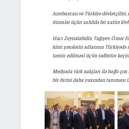
Azərbaycan və Türkiyə dövlətçiliyi,
itirənlər üçün sahildə bir xatirə lö
Hacı Zeynəlabidin Tağıyev, Ömər F
kimi şəxslərin adlarının Türkiyədə 
təmin edilməsi üçün tədbirlər keçir
Medyada türk xalqları ilə bağlı çox
bir-birini daha yaxından tanıması 