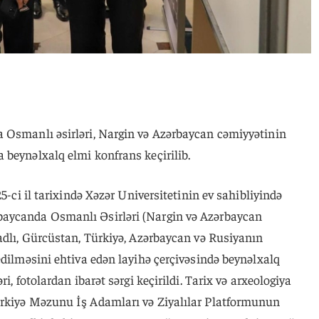
 Osmanlı əsirləri, Nargin və Azərbaycan cəmiyyətinin
 beynəlxalq elmi konfrans keçirilib.
25-ci il tarixində Xəzər Universitetinin ev sahibliyində
aycanda Osmanlı Əsirləri (Nargin və Azərbaycan
adlı, Gürcüstan, Türkiyə, Azərbaycan və Rusiyanın
edilməsini ehtiva edən layihə çerçivəsində beynəlxalq
i, fotolardan ibarət sərgi keçirildi. Tarix və arxeologiya
ürkiyə Məzunu İş Adamları və Ziyalılar Platformunun