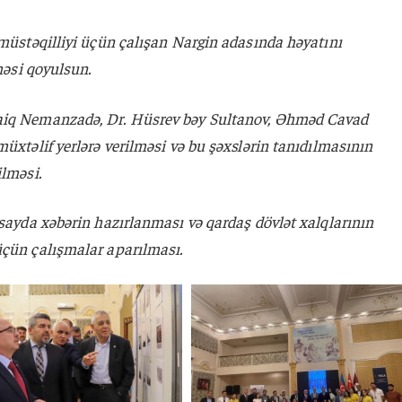
 müstəqilliyi üçün çalışan Nargin adasında həyatını
vhəsi qoyulsun.
aiq Nemanzadə, Dr. Hüsrev bəy Sultanov, Əhməd Cavad
müxtəlif yerlərə verilməsi və bu şəxslərin tanıdılmasının
ilməsi.
 sayda xəbərin hazırlanması və qardaş dövlət xalqlarının
üçün çalışmalar aparılması.