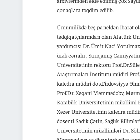
arxivlərindən əldə edilmiş çox sayda
qonaqlara təqdim edilib.
Ümumilikdə beş paneldən ibarət o
tədqiqatçılarından olan Atatürk Uni
yardımcısı Dr. Ümit Naci Yorulmaz,
ürək cərrahı , Sarıqamış Cəmiyyəti
Universitetinin rektoru Prof.Dr.Sü
Araştırmaları İnstitutu müdiri Pro
kafedra müdiri dos.Firdovsiyyə Əh
Prof.Dr. Xəqani Məmmədobv, Mərmər
Karabük Universitetinin müəllimi P
Xəzər Universitetinin kafedra müdi
dosenti Sadık Çətin, Sağlık Bilimlər
Universitetinin müəllimləri Dr. Sö
Məmmədova və diyər tarixçilər tərə