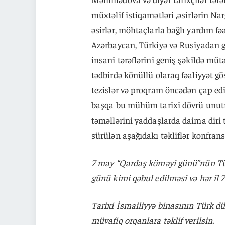
müxtəlif istiqamətləri ,əsirlərin Nar
əsirlər, möhtaçlarla bağlı yardım fəa
Azərbaycan, Türkiyə və Rusiyadan gə
insani tərəflərini geniş şəkildə müt
tədbirdə könüllü olaraq fəaliyyət gös
tezislər və proqram öncədən çap ed
başqa bu mühüm tarixi dövrü unutm
təməllərini yaddaşlarda daima diri 
sürülən aşağıdakı təkliflər konfrans 
7 may “Qardaş köməyi günü”nün Tür
günü kimi qəbul edilməsi və hər il 
Tarixi İsmailiyyə binasının Türk d
müvafiq orqanlara təklif verilsin.