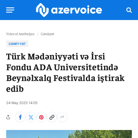
Voice of Azerbaijan
/
Cəmiyyət
CƏMIYYƏT
Türk Mədəniyyəti və İrsi
Fondu ADA Universitetində
Beynəlxalq Festivalda iştirak
edib
24 May 2025 14:05