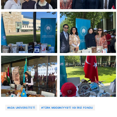
#ADA UNIVERSITETI
#TÜRK MƏDƏNIYYƏTI VƏ İRSI FONDU