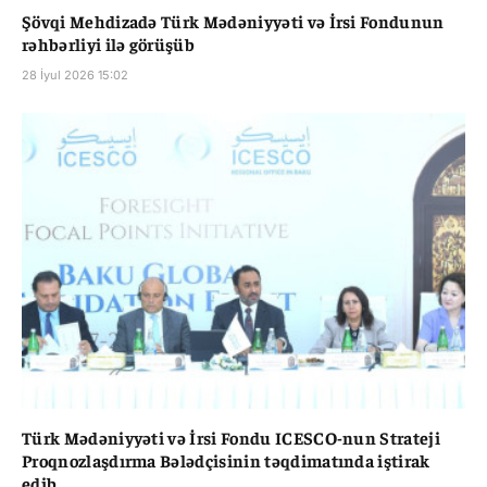
Şövqi Mehdizadə Türk Mədəniyyəti və İrsi Fondunun
rəhbərliyi ilə görüşüb
28 İyul 2026 15:02
Türk Mədəniyyəti və İrsi Fondu ICESCO-nun Strateji
Proqnozlaşdırma Bələdçisinin təqdimatında iştirak
edib