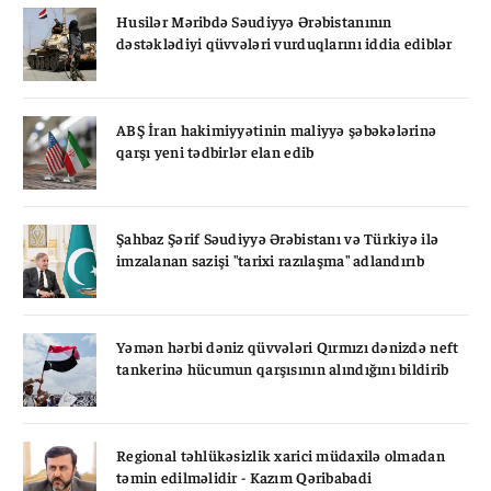
Husilər Məribdə Səudiyyə Ərəbistanının
dəstəklədiyi qüvvələri vurduqlarını iddia ediblər
ABŞ İran hakimiyyətinin maliyyə şəbəkələrinə
qarşı yeni tədbirlər elan edib
Şahbaz Şərif Səudiyyə Ərəbistanı və Türkiyə ilə
imzalanan sazişi "tarixi razılaşma" adlandırıb
Yəmən hərbi dəniz qüvvələri Qırmızı dənizdə neft
tankerinə hücumun qarşısının alındığını bildirib
Regional təhlükəsizlik xarici müdaxilə olmadan
təmin edilməlidir - Kazım Qəribabadi