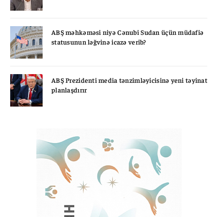
ABŞ məhkəməsi niyə Cənubi Sudan üçün müdafiə
statusunun ləğvinə icazə verib?
ABŞ Prezidenti media tənzimləyicisinə yeni təyinat
planlaşdırır