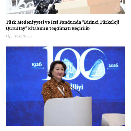
Türk Mədəniyyəti və İrsi Fondunda “Birinci Türkoloji
Qurultay” kitabının təqdimatı keçirilib
1 İyul 2026 13:56