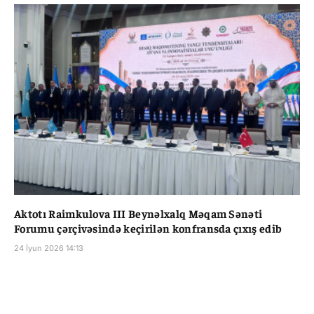
Aktotı Raimkulova III Beynəlxalq Məqam Sənəti
Forumu çərçivəsində keçirilən konfransda çıxış edib
24 İyun 2026 14:13