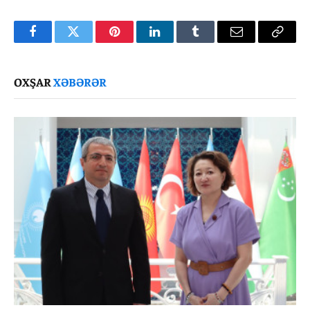
Facebook
Twitter
Pinterest
LinkedIn
Tumblr
Email
Copy
Link
OXŞAR
XƏBƏRƏR