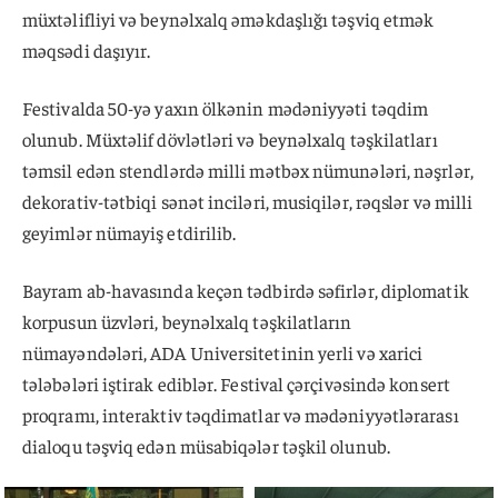
müxtəlifliyi və beynəlxalq əməkdaşlığı təşviq etmək
məqsədi daşıyır.
Festivalda 50-yə yaxın ölkənin mədəniyyəti təqdim
olunub. Müxtəlif dövlətləri və beynəlxalq təşkilatları
təmsil edən stendlərdə milli mətbəx nümunələri, nəşrlər,
dekorativ-tətbiqi sənət inciləri, musiqilər, rəqslər və milli
geyimlər nümayiş etdirilib.
Bayram ab-havasında keçən tədbirdə səfirlər, diplomatik
korpusun üzvləri, beynəlxalq təşkilatların
nümayəndələri, ADA Universitetinin yerli və xarici
tələbələri iştirak ediblər. Festival çərçivəsində konsert
proqramı, interaktiv təqdimatlar və mədəniyyətlərarası
dialoqu təşviq edən müsabiqələr təşkil olunub.