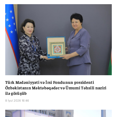
Türk Mədəniyyəti və İrsi Fondunun prezidenti
Özbəkistanın Məktəbəqədər və Ümumi Təhsili naziri
ilə görüşüb
8 İyul 2026 16:46