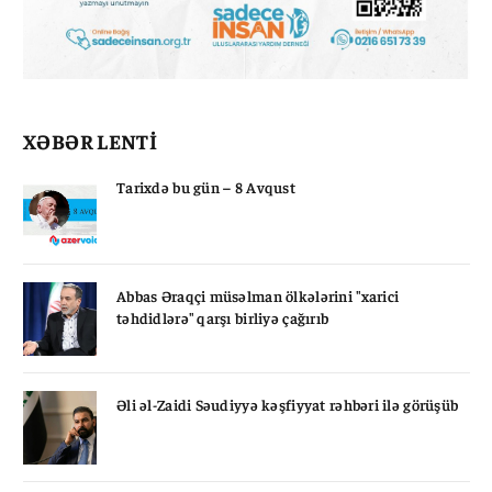
XƏBƏR LENTİ
Tarixdə bu gün – 8 Avqust
Abbas Əraqçi müsəlman ölkələrini "xarici
təhdidlərə" qarşı birliyə çağırıb
Əli əl-Zaidi Səudiyyə kəşfiyyat rəhbəri ilə görüşüb