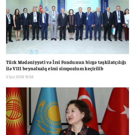
Türk Mədəniyyəti və İrsi Fondunun birgə təşkilatçılığı
ilə VIII beynəlxalq elmi simpozium keçirilib
3 İyul 2026 15:56