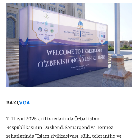
BAKI,
VOA
7–11 iyul 2026-cı il tarixlərində Özbəkistan
Respublikasının Daşkənd, Səmərqənd və Termez
şəhərlərində “İslam sivilizasiyası: sülh, tolerantlıq və