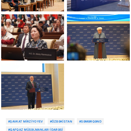
#ŞAVKAT MIRZIYOYEV
#ÖZBƏKISTAN
#SƏMƏRQƏND
#QAFQAZ MÜSƏLMANLARI İDARƏSI