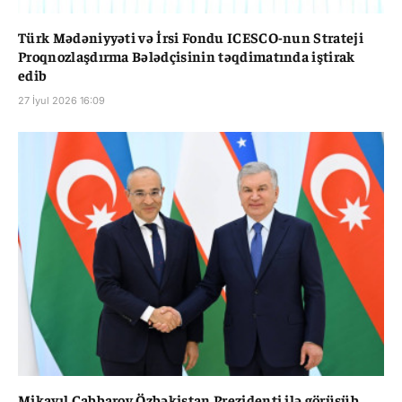
Türk Mədəniyyəti və İrsi Fondu ICESCO-nun Strateji
Proqnozlaşdırma Bələdçisinin təqdimatında iştirak
edib
27 İyul 2026 16:09
Mikayıl Cabbarov Özbəkistan Prezidenti ilə görüşüb