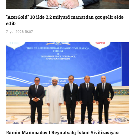
"AzerGold" 10 ildə 2,2 milyard manatdan çox gəlir əldə
edib
7 İyul 2026 19:07
Ramin Məmmədov I Beynəlxalq İslam Sivilizasiyası