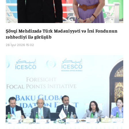
Şövqi Mehdizadə Türk Mədəniyyəti və İrsi Fondunun
rəhbərliyi ilə görüşüb
28 İyul 2026 15:02