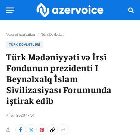
Voice of Azerbaijan
/
Türk Dövlətləri
TÜRK DÖVLƏTLƏRI
Türk Mədəniyyəti və İrsi
Fondunun prezidenti I
Beynəlxalq İslam
Sivilizasiyası Forumunda
iştirak edib
7 İyul 2026 17:51