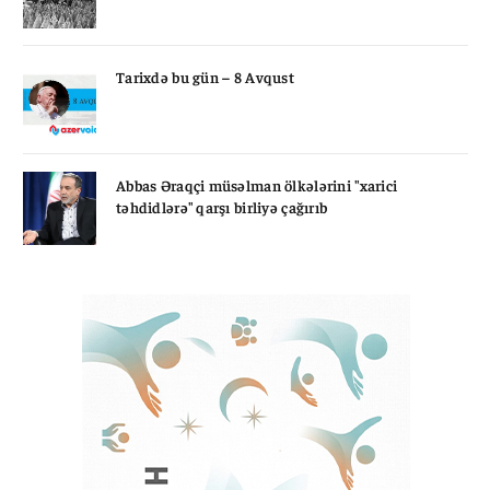
Tarixdə bu gün – 8 Avqust
Abbas Əraqçi müsəlman ölkələrini "xarici
təhdidlərə" qarşı birliyə çağırıb