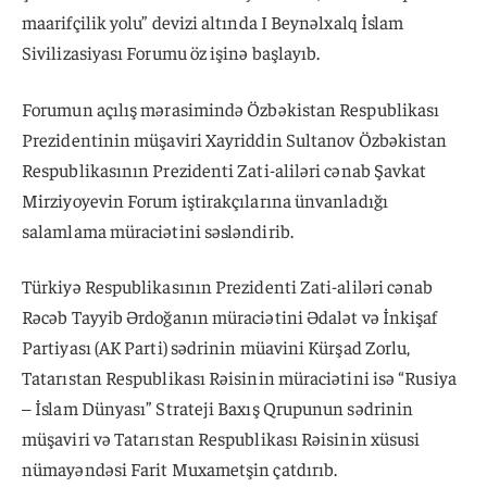
maarifçilik yolu” devizi altında I Beynəlxalq İslam
Sivilizasiyası Forumu öz işinə başlayıb.
Forumun açılış mərasimində Özbəkistan Respublikası
Prezidentinin müşaviri Xayriddin Sultanov Özbəkistan
Respublikasının Prezidenti Zati-aliləri cənab Şavkat
Mirziyoyevin Forum iştirakçılarına ünvanladığı
salamlama müraciətini səsləndirib.
Türkiyə Respublikasının Prezidenti Zati-aliləri cənab
Rəcəb Tayyib Ərdoğanın müraciətini Ədalət və İnkişaf
Partiyası (AK Parti) sədrinin müavini Kürşad Zorlu,
Tatarıstan Respublikası Rəisinin müraciətini isə “Rusiya
– İslam Dünyası” Strateji Baxış Qrupunun sədrinin
müşaviri və Tatarıstan Respublikası Rəisinin xüsusi
nümayəndəsi Farit Muxametşin çatdırıb.