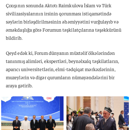
Çıxışının sonunda Aktotı Raimkulova İslam və Türk
sivilizasiyalarının irsinin qorunması istiqamətində
səylərin birləşdirilməsinin əhəmiyyətini vurğulayıb və
əməkdaşlığa görə Forumun təşkilatçılarına təşəkkürünü
bildirib.
Qeyd edək ki, Forum dünyanın müxtəlif ölkələrindən
tanınmış alimləri, ekspertləri, beynəlxalq təşkilatların,
aparıcı universitetlərin, elmi-tədqiqat mərkəzlərinin,
muzeylərin və digər qurumların nümayəndələrini bir
araya gətirib.