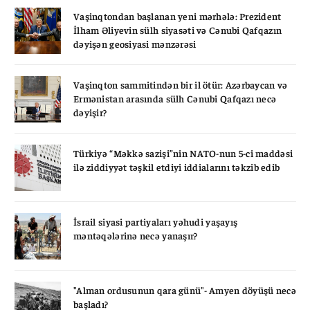
Vaşinqtondan başlanan yeni mərhələ: Prezident
İlham Əliyevin sülh siyasəti və Cənubi Qafqazın
dəyişən geosiyasi mənzərəsi
Vaşinqton sammitindən bir il ötür: Azərbaycan və
Ermənistan arasında sülh Cənubi Qafqazı necə
dəyişir?
Türkiyə “Məkkə sazişi”nin NATO-nun 5-ci maddəsi
ilə ziddiyyət təşkil etdiyi iddialarını təkzib edib
İsrail siyasi partiyaları yəhudi yaşayış
məntəqələrinə necə yanaşır?
"Alman ordusunun qara günü"- Amyen döyüşü necə
başladı?