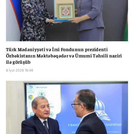
Türk Mədəniyyəti və İrsi Fondunun prezidenti
Özbəkistanın Məktəbəqədər və Ümumi Təhsili naziri
ilə görüşüb
8 İyul 2026 16:46