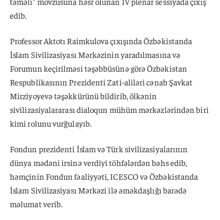
təməli” mövzusuna həsr olunan IV plenar sessiyada çıxış
edib.
Professor Aktotı Raimkulova çıxışında Özbəkistanda
İslam Sivilizasiyası Mərkəzinin yaradılmasına və
Forumun keçirilməsi təşəbbüsünə görə Özbəkistan
Respublikasının Prezidenti Zati-aliləri cənab Şavkat
Mirziyoyevə təşəkkürünü bildirib, ölkənin
sivilizasiyalararası dialoqun mühüm mərkəzlərindən biri
kimi rolunu vurğulayıb.
Fondun prezidenti İslam və Türk sivilizasiyalarının
dünya mədəni irsinə verdiyi töhfələrdən bəhs edib,
həmçinin Fondun fəaliyyəti, ICESCO və Özbəkistanda
İslam Sivilizasiyası Mərkəzi ilə əməkdaşlığı barədə
məlumat verib.