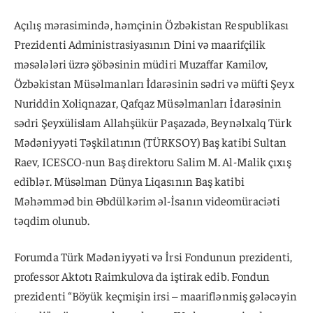
Açılış mərasimində, həmçinin Özbəkistan Respublikası
Prezidenti Administrasiyasının Dini və maarifçilik
məsələləri üzrə şöbəsinin müdiri Muzaffar Kamilov,
Özbəkistan Müsəlmanları İdarəsinin sədri və müfti Şeyx
Nuriddin Xoliqnazar, Qafqaz Müsəlmanları İdarəsinin
sədri Şeyxülislam Allahşükür Paşazadə, Beynəlxalq Türk
Mədəniyyəti Təşkilatının (TÜRKSOY) Baş katibi Sultan
Raev, ICESCO-nun Baş direktoru Salim M. Al-Malik çıxış
ediblər. Müsəlman Dünya Liqasının Baş katibi
Məhəmməd bin Əbdülkərim əl-İsanın videomüraciəti
təqdim olunub.
Forumda Türk Mədəniyyəti və İrsi Fondunun prezidenti,
professor Aktotı Raimkulova da iştirak edib. Fondun
prezidenti “Böyük keçmişin irsi – maariflənmiş gələcəyin