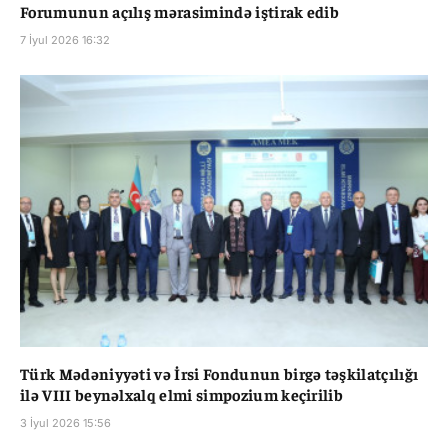
Forumunun açılış mərasimində iştirak edib
7 İyul 2026 16:32
Türk Mədəniyyəti və İrsi Fondunun birgə təşkilatçılığı
ilə VIII beynəlxalq elmi simpozium keçirilib
3 İyul 2026 15:56