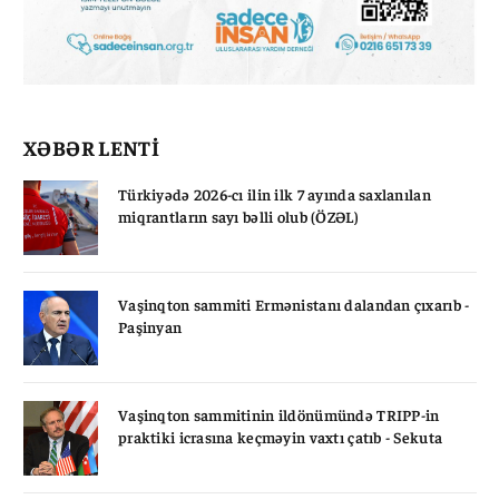
XƏBƏR LENTİ
Türkiyədə 2026-cı ilin ilk 7 ayında saxlanılan
miqrantların sayı bəlli olub (ÖZƏL)
Vaşinqton sammiti Ermənistanı dalandan çıxarıb -
Paşinyan
Vaşinqton sammitinin ildönümündə TRIPP-in
praktiki icrasına keçməyin vaxtı çatıb - Sekuta