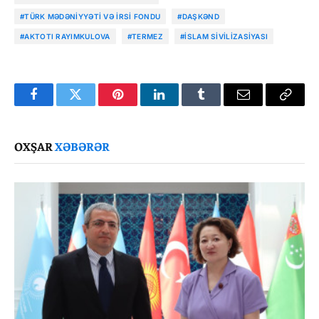
#TÜRK MƏDƏNIYYƏTI VƏ İRSI FONDU
#DAŞKƏND
#AKTOTI RAYIMKULOVA
#TERMEZ
#İSLAM SIVILIZASIYASI
Facebook
Twitter
Pinterest
LinkedIn
Tumblr
Email
Copy
Link
OXŞAR
XƏBƏRƏR