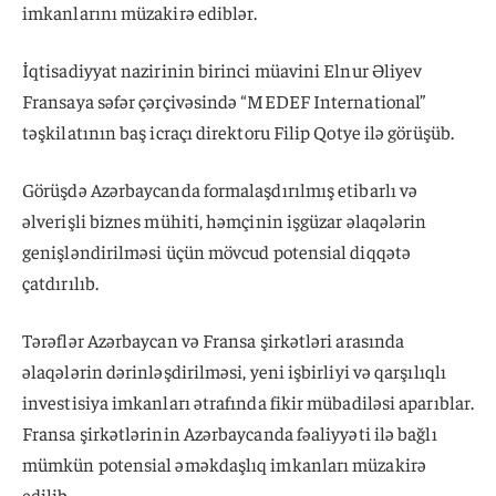
imkanlarını müzakirə ediblər.
İqtisadiyyat nazirinin birinci müavini Elnur Əliyev
Fransaya səfər çərçivəsində “MEDEF International”
təşkilatının baş icraçı direktoru Filip Qotye ilə görüşüb.
Görüşdə Azərbaycanda formalaşdırılmış etibarlı və
əlverişli biznes mühiti, həmçinin işgüzar əlaqələrin
genişləndirilməsi üçün mövcud potensial diqqətə
çatdırılıb.
Tərəflər Azərbaycan və Fransa şirkətləri arasında
əlaqələrin dərinləşdirilməsi, yeni işbirliyi və qarşılıqlı
investisiya imkanları ətrafında fikir mübadiləsi aparıblar.
Fransa şirkətlərinin Azərbaycanda fəaliyyəti ilə bağlı
mümkün potensial əməkdaşlıq imkanları müzakirə
edilib.