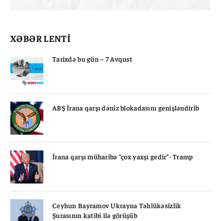
XƏBƏR LENTİ
Tarixdə bu gün – 7 Avqust
ABŞ İrana qarşı dəniz blokadasını genişləndirib
İrana qarşı müharibə “çox yaxşı gedir”- Tramp
Ceyhun Bayramov Ukrayna Təhlükəsizlik
Şurasının katibi ilə görüşüb