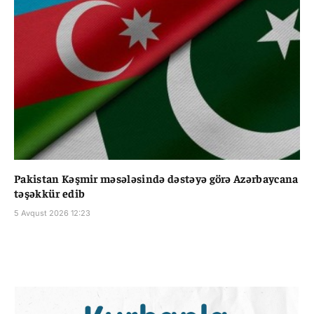
Pakistan Kəşmir məsələsində dəstəyə görə Azərbaycana
təşəkkür edib
5 Avqust 2026 12:23