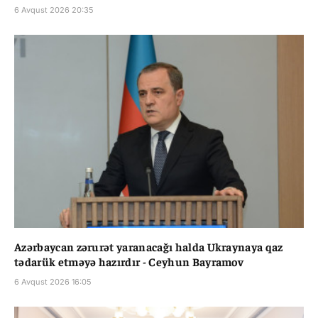
6 Avqust 2026 20:35
Azərbaycan zərurət yaranacağı halda Ukraynaya qaz
tədarük etməyə hazırdır - Ceyhun Bayramov
6 Avqust 2026 16:05