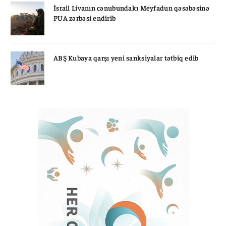
İsrail Livanın cənubundakı Meyfadun qəsəbəsinə
PUA zərbəsi endirib
ABŞ Kubaya qarşı yeni sanksiyalar tətbiq edib