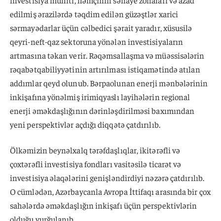
investisiya mühiti, həmçinin sənaye zonaları və azad
edilmiş ərazilərdə təqdim edilən güzəştlər xarici
sərmayədarlar üçün cəlbedici şərait yaradır, xüsusilə
qeyri-neft-qaz sektoruna yönələn investisiyaların
artmasına təkan verir. Rəqəmsallaşma və müəssisələrin
rəqabətqabiliyyətinin artırılması istiqamətində atılan
addımlar qeyd olunub. Bərpaolunan enerji mənbələrinin
inkişafına yönəlmiş irimiqyaslı layihələrin regional
enerji əməkdaşlığının dərinləşdirilməsi baxımından
yeni perspektivlər açdığı diqqətə çatdırılıb.
Ölkəmizin beynəlxalq tərəfdaşlıqlar, ikitərəfli və
çoxtərəfli investisiya fondları vasitəsilə ticarət və
investisiya əlaqələrini genişləndirdiyi nəzərə çatdırılıb.
O cümlədən, Azərbaycanla Avropa İttifaqı arasında bir çox
sahələrdə əməkdaşlığın inkişafı üçün perspektivlərin
olduğu vurğulanıb.