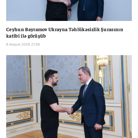
Ceyhun Bayramov Ukrayna Təhlükəsizlik Şurasının
katibi ilə görüşüb
6 Avqust 2026 21:39