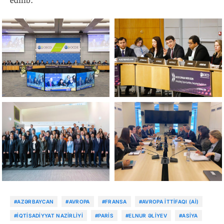
#AZƏRBAYCAN
#AVROPA
#FRANSA
#AVROPA İTTIFAQI (Aİ)
#İQTISADIYYAT NAZIRLIYI
#PARIS
#ELNUR ƏLIYEV
#ASIYA