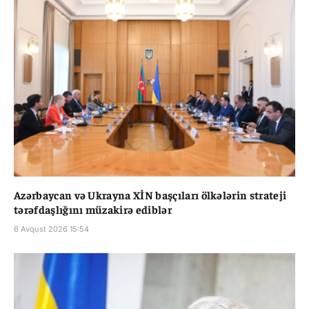
Azərbaycan və Ukrayna XİN başçıları ölkələrin strateji
tərəfdaşlığını müzakirə ediblər
6 Avqust 2026 15:54