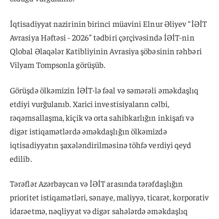
İqtisadiyyat nazirinin birinci müavini Elnur Əliyev “İƏİT
Avrasiya Həftəsi - 2026” tədbiri çərçivəsində İƏİT-nin
Qlobal Əlaqələr Katibliyinin Avrasiya şöbəsinin rəhbəri
Vilyam Tompsonla görüşüb.
Görüşdə ölkəmizin İƏİT-lə fəal və səmərəli əməkdaşlıq
etdiyi vurğulanıb. Xarici investisiyaların cəlbi,
rəqəmsallaşma, kiçik və orta sahibkarlığın inkişafı və
digər istiqamətlərdə əməkdaşlığın ölkəmizdə
iqtisadiyyatın şaxələndirilməsinə töhfə verdiyi qeyd
edilib.
Tərəflər Azərbaycan və İƏİT arasında tərəfdaşlığın
prioritet istiqamətləri, sənaye, maliyyə, ticarət, korporativ
idarəetmə, nəqliyyat və digər sahələrdə əməkdaşlıq