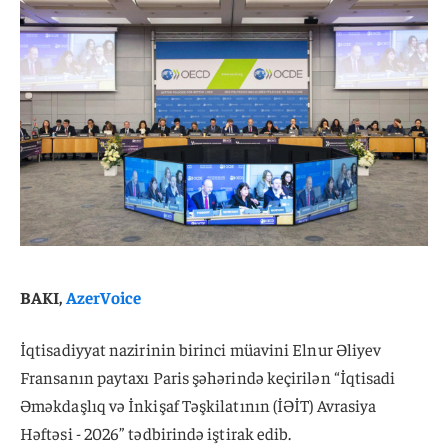
BAKI,
AzerVoice
İqtisadiyyat nazirinin birinci müavini Elnur Əliyev
Fransanın paytaxı Paris şəhərində keçirilən “İqtisadi
Əməkdaşlıq və İnkişaf Təşkilatının (İƏİT) Avrasiya
Həftəsi - 2026” tədbirində iştirak edib.