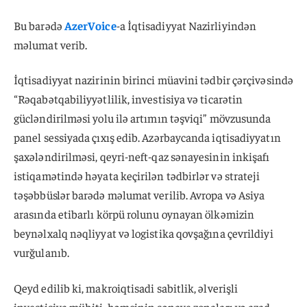
Bu barədə
AzerVoice
-a İqtisadiyyat Nazirliyindən
məlumat verib.
İqtisadiyyat nazirinin birinci müavini tədbir çərçivəsində
“Rəqabətqabiliyyətlilik, investisiya və ticarətin
gücləndirilməsi yolu ilə artımın təşviqi” mövzusunda
panel sessiyada çıxış edib. Azərbaycanda iqtisadiyyatın
şaxələndirilməsi, qeyri-neft-qaz sənayesinin inkişafı
istiqamətində həyata keçirilən tədbirlər və strateji
təşəbbüslər barədə məlumat verilib. Avropa və Asiya
arasında etibarlı körpü rolunu oynayan ölkəmizin
beynəlxalq nəqliyyat və logistika qovşağına çevrildiyi
vurğulanıb.
Qeyd edilib ki, makroiqtisadi sabitlik, əlverişli