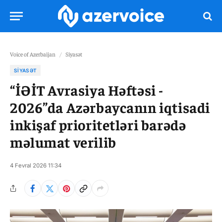
Voice of Azerbaijan
/
Siyasət
SIYASƏT
“İƏİT Avrasiya Həftəsi -
2026”da Azərbaycanın iqtisadi
inkişaf prioritetləri barədə
məlumat verilib
4 Fevral 2026 11:34