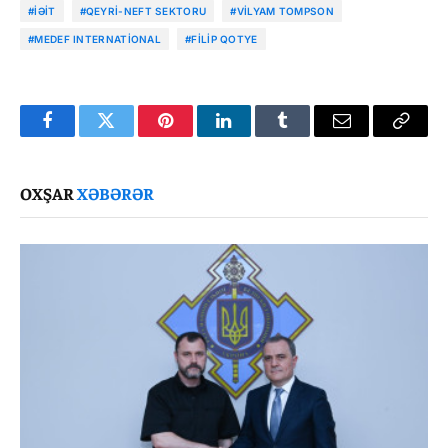
#İƏİT
#QEYRI-NEFT SEKTORU
#VILYAM TOMPSON
#MEDEF INTERNATIONAL
#FILIP QOTYE
Facebook
Twitter
Pinterest
LinkedIn
Tumblr
Email
Copy
Link
OXŞAR
XƏBƏRƏR