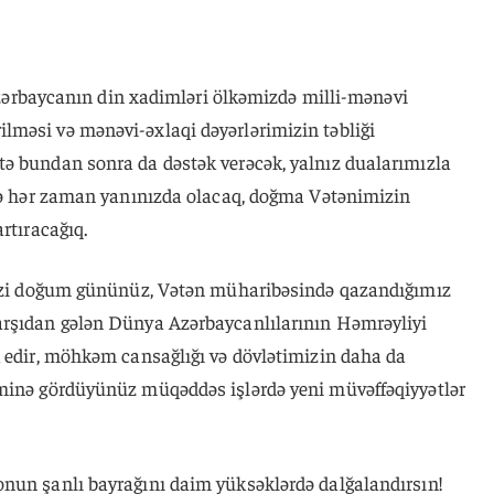
- Azərbaycanın din xadimləri ölkəmizdə milli-mənəvi
məsi və mənəvi-əxlaqi dəyərlərimizin təbliği
ə bundan sonra da dəstək verəcək, yalnız dualarımızla
zlə hər zaman yanınızda olacaq, doğma Vətənimizin
rtıracağıq.
inizi doğum gününüz, Vətən müharibəsində qazandığımız
arşıdan gələn Dünya Azərbaycanlılarının Həmrəyliyi
k edir, möhkəm cansağlığı və dövlətimizin daha da
minə gördüyünüz müqəddəs işlərdə yeni müvəffəqiyyətlər
nun şanlı bayrağını daim yüksəklərdə dalğalandırsın!