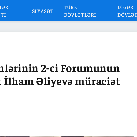
BƏR
TÜRK
DIGƏR
SIYASƏT
NTI
DÖVLƏTLƏRI
DÖVLƏ
mlərinin 2-ci Forumunun
nt İlham Əliyevə müraciət