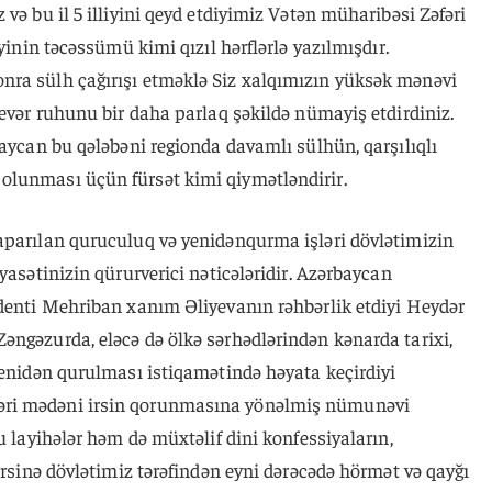
və bu il 5 illiyini qeyd etdiyimiz Vətən müharibəsi Zəfəri
iyinin təcəssümü kimi qızıl hərflərlə yazılmışdır.
nra sülh çağırışı etməklə Siz xalqımızın yüksək mənəvi
sevər ruhunu bir daha parlaq şəkildə nümayiş etdirdiniz.
baycan bu qələbəni regionda davamlı sülhün, qarşılıqlı
olunması üçün fürsət kimi qiymətləndirir.
aparılan quruculuq və yenidənqurma işləri dövlətimizin
yasətinizin qürurverici nəticələridir. Azərbaycan
identi Mehriban xanım Əliyevanın rəhbərlik etdiyi Heydər
əngəzurda, eləcə də ölkə sərhədlərindən kənarda tarixi,
yenidən qurulması istiqamətində həyata keçirdiyi
ri mədəni irsin qorunmasına yönəlmiş nümunəvi
u layihələr həm də müxtəlif dini konfessiyaların,
irsinə dövlətimiz tərəfindən eyni dərəcədə hörmət və qayğı