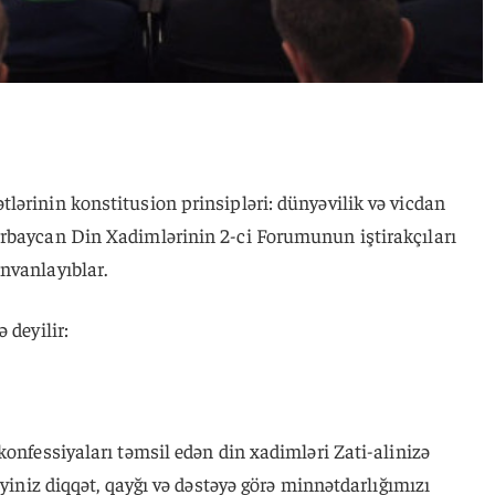
lərinin konstitusion prinsipləri: dünyəvilik və vicdan
rbaycan Din Xadimlərinin 2-ci Forumunun iştirakçıları
nvanlayıblar.
 deyilir:
konfessiyaları təmsil edən din xadimləri Zati-alinizə
iyiniz diqqət, qayğı və dəstəyə görə minnətdarlığımızı