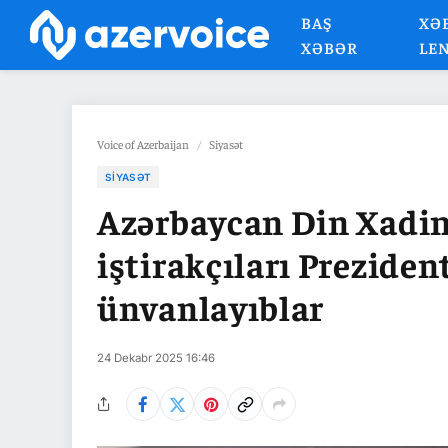
BAŞ
XƏ
XƏBƏR
LE
Voice of Azerbaijan
/
Siyasət
SIYASƏT
Azərbaycan Din Xadi
iştirakçıları Prezide
ünvanlayıblar
24 Dekabr 2025 16:46