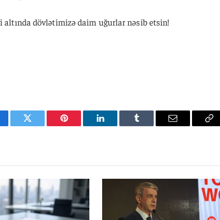
i altında dövlətimizə daim uğurlar nəsib etsin!
cebook
Twitter
Pinterest
LinkedIn
Tumblr
Email
Co
Li