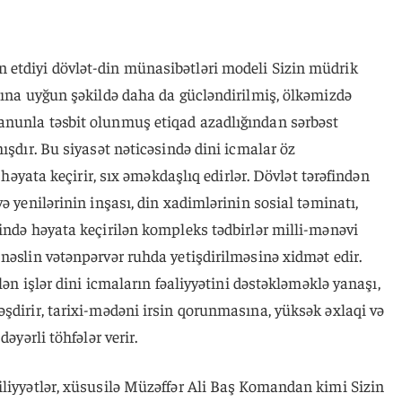
etdiyi dövlət-din münasibətləri modeli Sizin müdrik
rına uyğun şəkildə daha da gücləndirilmiş, ölkəmizdə
anunla təsbit olunmuş etiqad azadlığından sərbəst
ışdır. Bu siyasət nəticəsində dini icmalar öz
ə həyata keçirir, sıx əməkdaşlıq edirlər. Dövlət tərəfindən
ə yenilərinin inşası, din xadimlərinin sosial təminatı,
ində həyata keçirilən kompleks tədbirlər milli-mənəvi
nəslin vətənpərvər ruhda yetişdirilməsinə xidmət edir.
lən işlər dini icmaların fəaliyyətini dəstəkləməklə yanaşı,
şdirir, tarixi-mədəni irsin qorunmasına, yüksək əxlaqi və
əyərli töhfələr verir.
iliyyətlər, xüsusilə Müzəffər Ali Baş Komandan kimi Sizin