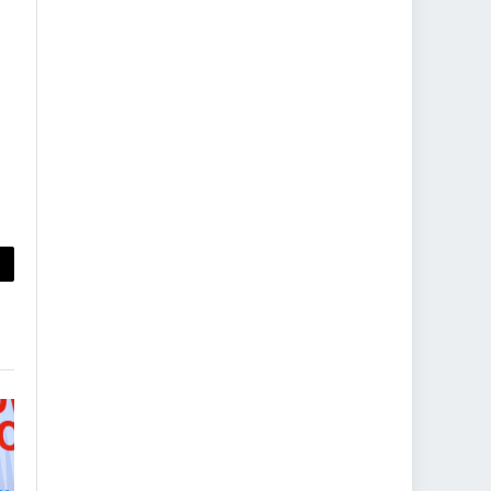
py
nk