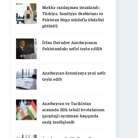
Məkkə razılaşması imzalandı:
Türkiyə, Səudiyyə Ərəbistanı və
Pakistan birgə müdafiə öhdəliyi
götürdü
İrfan Davudov Azərbaycanın
Pakistandakı səfiri təyin edilib
Azərbaycan Estoniyaya yeni səfir
təyin edib
Azərbaycan və Tacikistan
arasında illik təhsil kvotalarının
qarşılıqlı ayrılması haqqında
saziş təsdiqlənib