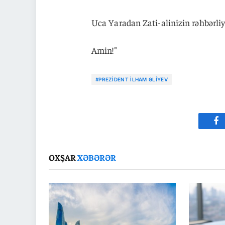
Uca Yaradan Zati-alinizin rəhbərliy
Amin!"
#PREZIDENT İLHAM ƏLIYEV
Fa
OXŞAR
XƏBƏRƏR