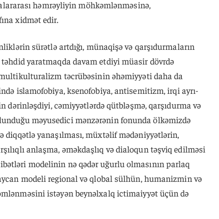
asiyalararası həmrəyliyin möhkəmlənməsinə,
ına xidmət edir.
nliklərin sürətlə artdığı, münaqişə və qarşıdurmaların
i təhdid yaratmaqda davam etdiyi müasir dövrdə
 multikulturalizm təcrübəsinin əhəmiyyəti daha da
ndə islamofobiya, ksenofobiya, antisemitizm, irqi ayrı-
rin dərinləşdiyi, cəmiyyətlərdə qütbləşmə, qarşıdurma və
 olunduğu məyusedici mənzərənin fonunda ölkəmizdə
ə diqqətlə yanaşılması, müxtəlif mədəniyyətlərin,
rşılıqlı anlaşma, əməkdaşlıq və dialoqun təşviq edilməsi
bətləri modelinin nə qədər uğurlu olmasının parlaq
baycan modeli regional və qlobal sülhün, humanizmin və
əmlənməsini istəyən beynəlxalq ictimaiyyət üçün də