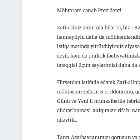
Möhtərəm cənab Prezident!
Zati-aliniz əmin ola bilər ki, biz 
həmrəyliyin daha da möhkəmləndiril
istiqamətində yürütdüyünüz siyasət
deyil, həm də praktik fəaliyyətimi
tərəqqisi üçün səylərimizi daha da a
Fürsətdən istifadə edərək Zati-al
möhtəşəm zəfərin 5-ci ildönümü, q
Günü və Yeni il münasibətilə təbri
qüdrətlənməsi, xalqımızn rifahı na
diləyirik.
Tanrı Azərbaycanımızı qorusun və o