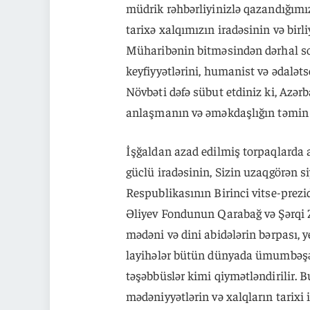
müdrik rəhbərliyinizlə qazandığımız 
tarixə xalqımızın iradəsinin və birl
Müharibənin bitməsindən dərhal so
keyfiyyətlərini, humanist və ədalət
Növbəti dəfə sübut etdiniz ki, Azər
anlaşmanın və əməkdaşlığın təmin 
İşğaldan azad edilmiş torpaqlarda 
güclü iradəsinin, Sizin uzaqgörən si
Respublikasının Birinci vitse-prez
Əliyev Fondunun Qarabağ və Şərqi Z
mədəni və dini abidələrin bərpası, 
layihələr bütün dünyada ümumbəşə
təşəbbüslər kimi qiymətləndirilir. B
mədəniyyətlərin və xalqların tarixi 