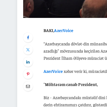
BAKI,
AzerVoice
“Azərbaycanda dövlət-din münasibət
azadlığı” mövzusunda keçirilən Azə
Prezident İlham Əliyevə müraciət ü
AzerVoice
xəbər verir ki, müraciətdə
"
Möhtərəm cənab Prezident,
Biz - Azərbaycandakı müxtəlif dini 
dərin ehtiramımızı çatdırır, göstərd