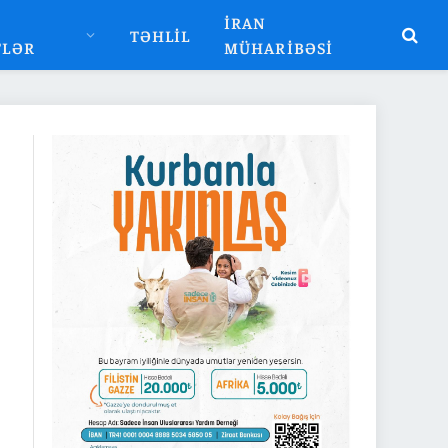
İRAN
TƏHLIL
TLƏR
MÜHARIBƏSI