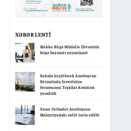
XƏBƏR LENTİ
Məkkə Birgə Müdafiə Zirvəsinin
birgə bəyanatı yayımlanıb
Bakıda keçiriləcək Azərbaycan
Beynəlxalq İnvestisiya
Forumunun Təşkilat Komitəsi
yaradılıb
Xəzər Fərhadov Azərbaycan
Malayziyadakı səfiri təyin edilib