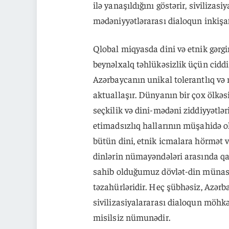
ilə yanaşıldığını göstərir, siviliz
mədəniyyətlərarası dialoqun inkişaf
Qlobal miqyasda dini və etnik gərgi
beynəlxalq təhlükəsizlik üçün cidd
Azərbaycanın unikal tolerantlıq və
aktuallaşır. Dünyanın bir çox ölkəsi
seçkilik və dini-mədəni ziddiyyətlə
etimadsızlıq hallarının müşahidə
bütün dini, etnik icmalara hörmət v
dinlərin nümayəndələri arasında qa
sahib olduğumuz dövlət-din münasi
təzahürləridir. Heç şübhəsiz, Azər
sivilizasiyalararası dialoqun möhk
misilsiz nümunədir.