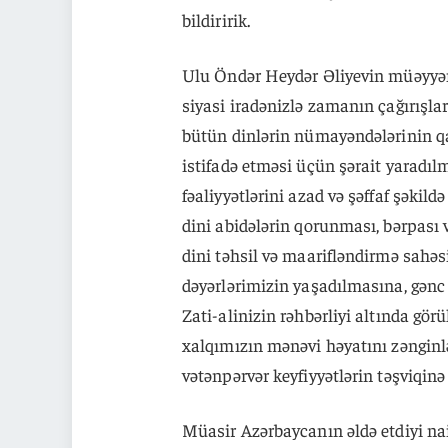
bildiririk.
Ulu Öndər Heydər Əliyevin müəyyən 
siyasi iradənizlə zamanın çağırışla
bütün dinlərin nümayəndələrinin q
istifadə etməsi üçün şərait yaradılm
fəaliyyətlərini azad və şəffaf şəkild
dini abidələrin qorunması, bərpası v
dini təhsil və maarifləndirmə sahəs
dəyərlərimizin yaşadılmasına, gənc 
Zati-alinizin rəhbərliyi altında görü
xalqımızın mənəvi həyatını zənginlə
vətənpərvər keyfiyyətlərin təşviqinə d
Müasir Azərbaycanın əldə etdiyi na