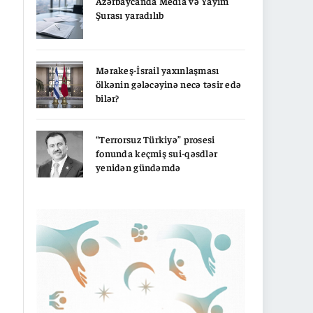
Azərbaycanda Media və Yayım
Şurası yaradılıb
Mərakeş-İsrail yaxınlaşması
ölkənin gələcəyinə necə təsir edə
bilər?
“Terrorsuz Türkiyə” prosesi
fonunda keçmiş sui-qəsdlər
yenidən gündəmdə