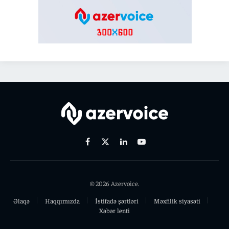
Facebook
X
Linkedin
Youtube
(Twitter)
© 2026 Azervoice.
Əlaqə
Haqqımızda
İstifadə şərtləri
Məxfilik siyasəti
Xəbər lenti