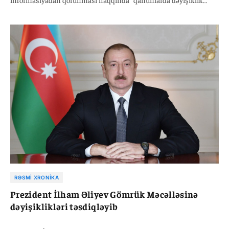
edilməsi barədə Qanunu təsdiqləyib. Sənədin mətni Azərbaycan
Prezidentinin rəsmi internet saytında dərc edilib.
RƏSMI XRONIKA
Prezident İlham Əliyev Gömrük Məcəlləsinə
dəyişiklikləri təsdiqləyib