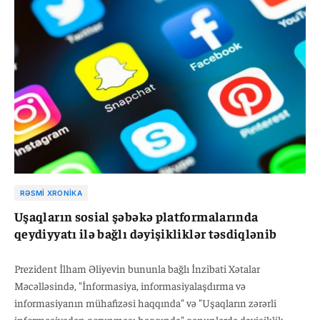
şəxslər 15 min manatdan 20 min manat manatdək məbləğdə
cərimə ediləcək.
RƏSMI XRONIKA
Uşaqların sosial şəbəkə platformalarında
qeydiyyatı ilə bağlı dəyişikliklər təsdiqlənib
Prezident İlham Əliyevin bununla bağlı İnzibati Xətalar
Məcəlləsində, "İnformasiya, informasiyalaşdırma və
informasiyanın mühafizəsi haqqında" və "Uşaqların zərərli
informasiyadan qorunması haqqında" qanunlarda dəyişiklik