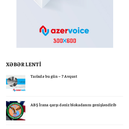
XƏBƏR LENTİ
Tarixdə bu gün – 7 Avqust
ABŞ İrana qarşı dəniz blokadasını genişləndirib