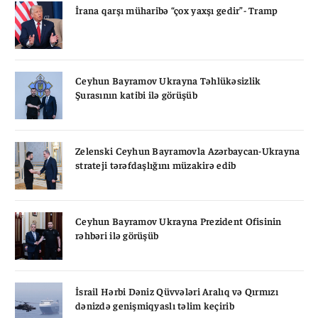
İrana qarşı müharibə “çox yaxşı gedir”- Tramp
Ceyhun Bayramov Ukrayna Təhlükəsizlik
Şurasının katibi ilə görüşüb
Zelenski Ceyhun Bayramovla Azərbaycan-Ukrayna
strateji tərəfdaşlığını müzakirə edib
Ceyhun Bayramov Ukrayna Prezident Ofisinin
rəhbəri ilə görüşüb
İsrail Hərbi Dəniz Qüvvələri Aralıq və Qırmızı
dənizdə genişmiqyaslı təlim keçirib