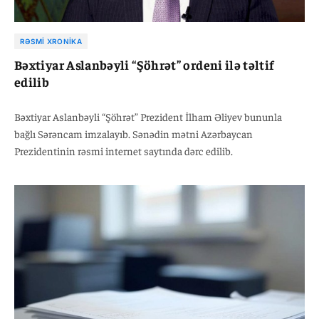
RƏSMI XRONIKA
Bəxtiyar Aslanbəyli “Şöhrət” ordeni ilə təltif
edilib
Bəxtiyar Aslanbəyli “Şöhrət” Prezident İlham Əliyev bununla
bağlı Sərəncam imzalayıb. Sənədin mətni Azərbaycan
Prezidentinin rəsmi internet saytında dərc edilib.