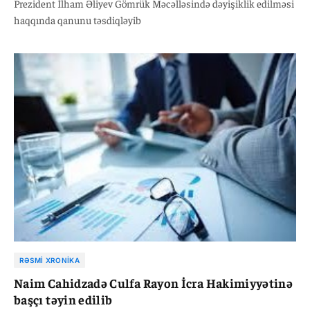
Prezident İlham Əliyev Gömrük Məcəlləsində dəyişiklik edilməsi
haqqında qanunu təsdiqləyib
RƏSMI XRONIKA
Naim Cahidzadə Culfa Rayon İcra Hakimiyyətinə
başçı təyin edilib