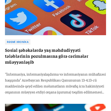
RƏSMI XRONIKA
Sosial şəbəkələrdə yaş məhdudiyyəti
tələblərinin pozulmasına görə cərimələr
müəyyənləşib
"İnformasiya, informasiyalaşdırma və informasiyanın mühafizəsi
haqqında" Azərbaycan Respublikası Qanununun 13-4.13-cü
maddəsində qeyd edilən məlumatların müvafiq icra hakimiyyəti
orqanının müəyyən etdiyi orqana (quruma) təqdim edilməməsinə
və ya təqdim edilməsi müddətinin pozulmasına, yaxud natamam
və ya təhrif edilmiş məlumatın təqdim edilməsinə görə vəzifəli
şəxslər 6000 manatdan 7000 manatadək məbləğdə, hüquqi