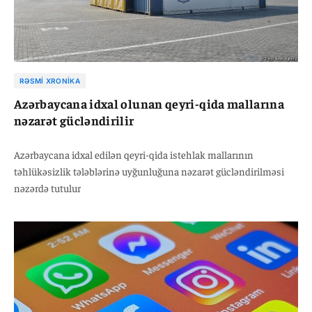
RƏSMI XRONIKA
Azərbaycana idxal olunan qeyri-qida mallarına
nəzarət gücləndirilir
Azərbaycana idxal edilən qeyri-qida istehlak mallarının
təhlükəsizlik tələblərinə uyğunluğuna nəzarət gücləndirilməsi
nəzərdə tutulur