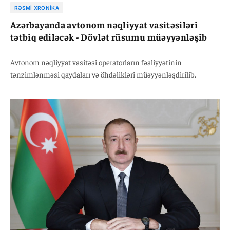
RƏSMI XRONIKA
Azərbayanda avtonom nəqliyyat vasitəsiləri
tətbiq ediləcək - Dövlət rüsumu müəyyənləşib
Avtonom nəqliyyat vasitəsi operatorların fəaliyyətinin
tənzimlənməsi qaydaları və öhdəlikləri müəyyənləşdirilib.