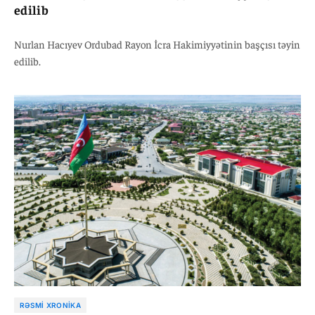
edilib
Nurlan Hacıyev Ordubad Rayon İcra Hakimiyyətinin başçısı təyin
edilib.
RƏSMI XRONIKA