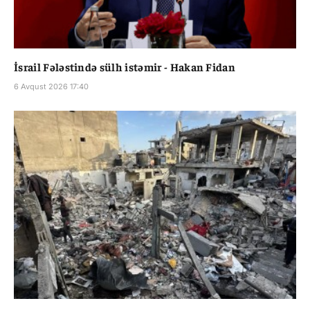
İsrail Fələstində sülh istəmir - Hakan Fidan
6 Avqust 2026 17:40