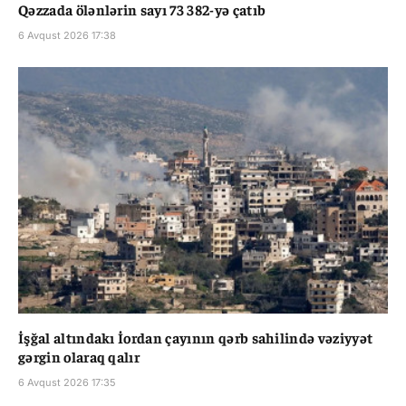
Qəzzada ölənlərin sayı 73 382-yə çatıb
6 Avqust 2026 17:38
İşğal altındakı İordan çayının qərb sahilində vəziyyət
gərgin olaraq qalır
6 Avqust 2026 17:35