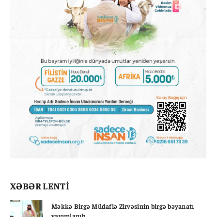
XƏBƏR LENTİ
Məkkə Birgə Müdafiə Zirvəsinin birgə bəyanatı
yayımlanıb