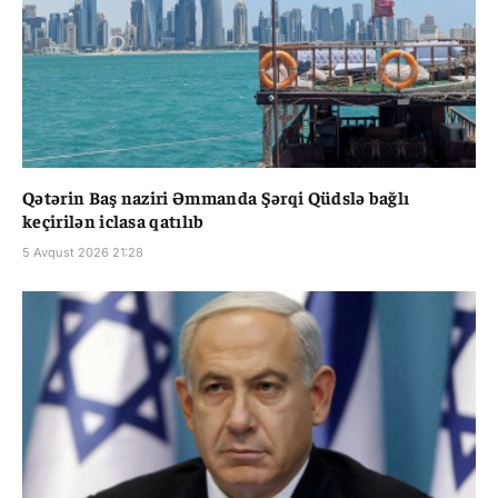
Qətərin Baş naziri Əmmanda Şərqi Qüdslə bağlı
keçirilən iclasa qatılıb
5 Avqust 2026 21:28