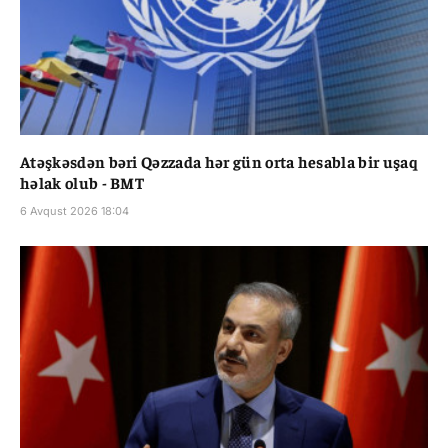
Atəşkəsdən bəri Qəzzada hər gün orta hesabla bir uşaq
həlak olub - BMT
6 Avqust 2026 18:04