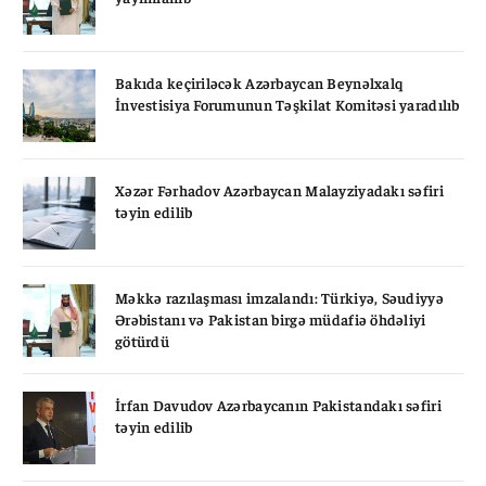
Bakıda keçiriləcək Azərbaycan Beynəlxalq
İnvestisiya Forumunun Təşkilat Komitəsi yaradılıb
Xəzər Fərhadov Azərbaycan Malayziyadakı səfiri
təyin edilib
Məkkə razılaşması imzalandı: Türkiyə, Səudiyyə
Ərəbistanı və Pakistan birgə müdafiə öhdəliyi
götürdü
İrfan Davudov Azərbaycanın Pakistandakı səfiri
təyin edilib