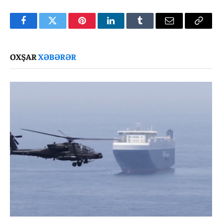
Facebook
Twitter
Pinterest
LinkedIn
Tumblr
Email
Copy
Link
OXŞAR
XƏBƏRƏR