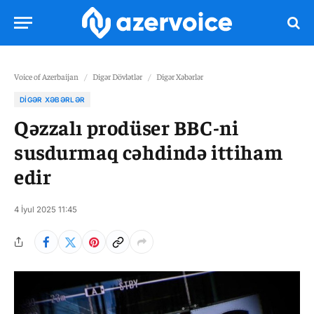
Voice of Azerbaijan
/
Digər Dövlətlər
/
Digər Xəbərlər
DIGƏR XƏBƏRLƏR
Qəzzalı prodüser BBC-ni
susdurmaq cəhdində ittiham
edir
4 İyul 2025 11:45