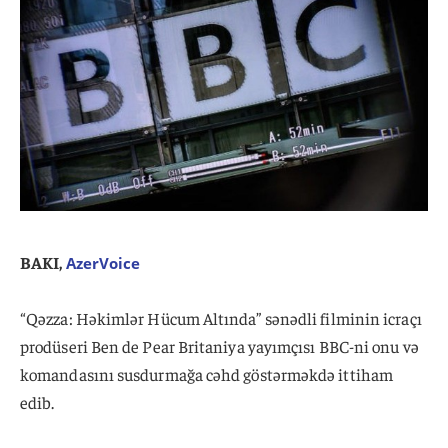
BAKI,
AzerVoice
“Qəzza: Həkimlər Hücum Altında” sənədli filminin icraçı
prodüseri Ben de Pear Britaniya yayımçısı BBC-ni onu və
komandasını susdurmağa cəhd göstərməkdə ittiham
edib.