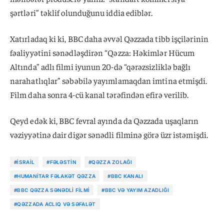
şərtləri” təklif olunduğunu iddia ediblər.
Xatırladaq ki ki, BBC daha əvvəl Qəzzada tibb işçilərinin
fəaliyyətini sənədləşdirən “Qəzza: Həkimlər Hücum
Altında” adlı filmi iyunun 20-də “qərəzsizliklə bağlı
narahatlıqlar” səbəbilə yayımlamaqdan imtina etmişdi.
Film daha sonra 4-cü kanal tərəfindən efirə verilib.
Qeyd edək ki, BBC fevral ayında da Qəzzada uşaqların
vəziyyətinə dair digər sənədli filminə görə üzr istəmişdi.
#İSRAIL
#FƏLƏSTIN
#QƏZZA ZOLAĞI
#HUMANITAR FƏLAKƏT QƏZZA
#BBC KANALI
#BBC QƏZZA SƏNƏDLI FILMI
#BBC VƏ YAYIM AZADLIĞI
#QƏZZADA ACLIQ VƏ SƏFALƏT