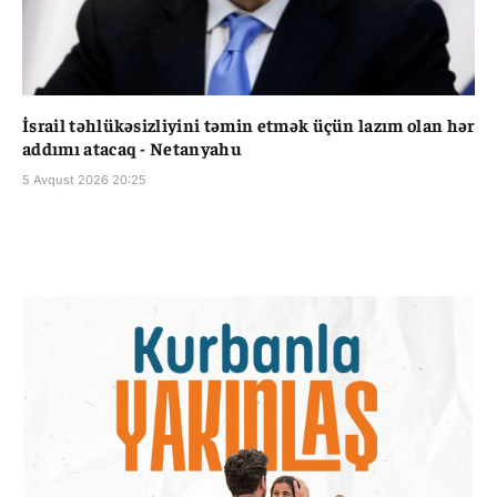
İsrail təhlükəsizliyini təmin etmək üçün lazım olan hər
addımı atacaq - Netanyahu
5 Avqust 2026 20:25