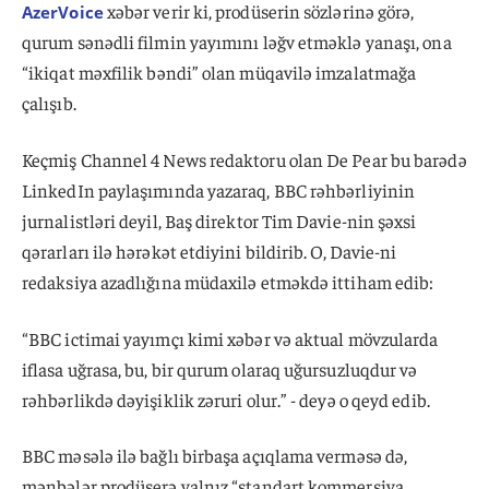
xəbər verir ki, prodüserin sözlərinə görə,
AzerVoice
qurum sənədli filmin yayımını ləğv etməklə yanaşı, ona
“ikiqat məxfilik bəndi” olan müqavilə imzalatmağa
çalışıb.
Keçmiş Channel 4 News redaktoru olan De Pear bu barədə
LinkedIn paylaşımında yazaraq, BBC rəhbərliyinin
jurnalistləri deyil, Baş direktor Tim Davie-nin şəxsi
qərarları ilə hərəkət etdiyini bildirib. O, Davie-ni
redaksiya azadlığına müdaxilə etməkdə ittiham edib:
“BBC ictimai yayımçı kimi xəbər və aktual mövzularda
iflasa uğrasa, bu, bir qurum olaraq uğursuzluqdur və
rəhbərlikdə dəyişiklik zəruri olur.” - deyə o qeyd edib.
BBC məsələ ilə bağlı birbaşa açıqlama verməsə də,
mənbələr prodüserə yalnız “standart kommersiya