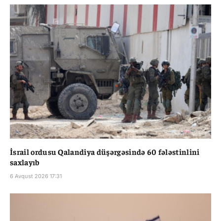
İsrail ordusu Qalandiya düşərgəsində 60 fələstinlini
saxlayıb
6 Avqust 2026 17:31