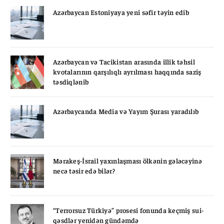
Azərbaycan Estoniyaya yeni səfir təyin edib
Azərbaycan və Tacikistan arasında illik təhsil
kvotalarının qarşılıqlı ayrılması haqqında saziş
təsdiqlənib
Azərbaycanda Media və Yayım Şurası yaradılıb
Mərakeş-İsrail yaxınlaşması ölkənin gələcəyinə
necə təsir edə bilər?
“Terrorsuz Türkiyə” prosesi fonunda keçmiş sui-
qəsdlər yenidən gündəmdə