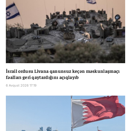
İsrail ordusu Livana qanunsuz keçən məskunlaşmaçı
fəalları geri qaytardığını açıqlayıb
6 Avqust 2026 17:19