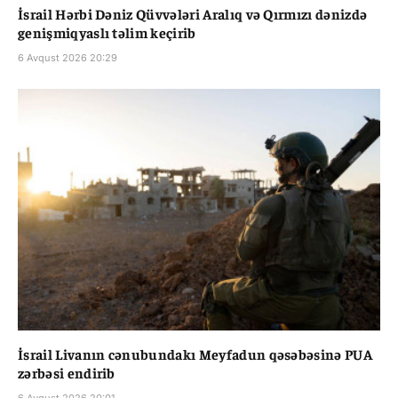
İsrail Hərbi Dəniz Qüvvələri Aralıq və Qırmızı dənizdə
genişmiqyaslı təlim keçirib
6 Avqust 2026 20:29
İsrail Livanın cənubundakı Meyfadun qəsəbəsinə PUA
zərbəsi endirib
6 Avqust 2026 20:01