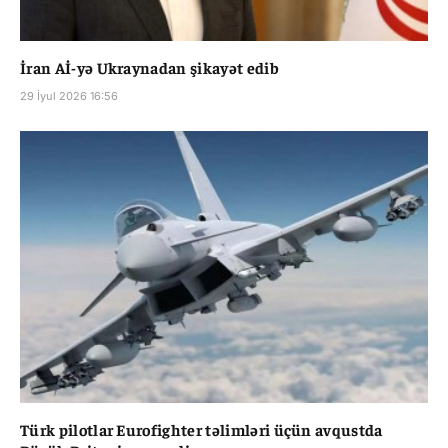
İran Aİ-yə Ukraynadan şikayət edib
29 İyul 2026 16:56
Türk pilotlar Eurofighter təlimləri üçün avqustda