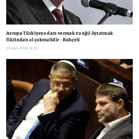
Avropa Türkiyəyə dərs vermək və ağıl öyrətmək
fikrindən əl çəkməlidir - Bahçeli
23 İyun 2026 12:23