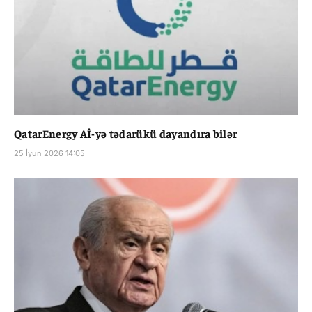
QatarEnergy Aİ-yə tədarükü dayandıra bilər
25 İyun 2026 14:05