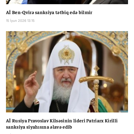
Aİ Ben-Qvirə sanksiya tətbiq edə bilmir
15 İyun 2026 13:15
Aİ Rusiya Pravoslav Kilsəsinin lideri Patriarx Kirilli
sanksiya siyahısına əlavə edib