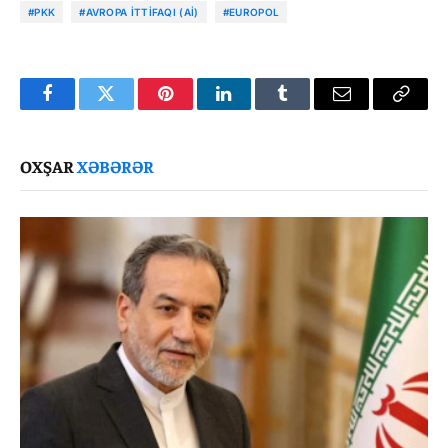
#PKK
#AVROPA İTTIFAQI (Aİ)
#EUROPOL
Facebook
Twitter
Pinterest
LinkedIn
Tumblr
Email
Copy
Link
OXŞAR
XƏBƏRƏR