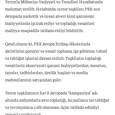
Terrorla Mübarizə Vəziyyəti və Trendləri Hesabatında
məlumat verilib. Hesabatda, terror təşkilatı PKK-nın
Avropada narkotik və insan alveri kimi qanunsuz
fəaliyyətlərdə iştirak etdiyi və topladığı vəsaitləri
maliyyə məqsədilə istifadə etdiyi bildirilib.
Qeyd olunur ki, PKK Avropa İttifaqı ölkələrində
aktivliyini qoruyur və vəsait toplama, işə götürmə, təhsil
və təbliğat işlərini davam etdirir. Təşkilatın topladığı
vəsaitlərin əksəriyyəti qanuni fəaliyyətlərdən, məsələn,
ianələr, tədbirlərdən, üzvlük haqları və media
məhsullarının satışından gəlir.
Terror təşkilatının hər il Avropada “kampaniya” adı
altında milyonlarla avro topladığı, bu pulların isə təbliğat
və terrorçuların cəlb olunması üçün istifadə edildiyi
xüsusilə vurğulanıb.