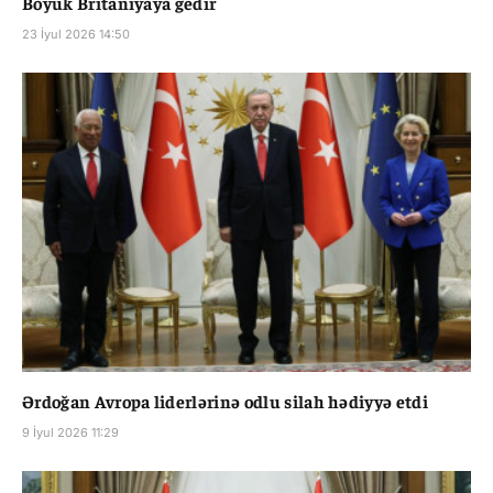
Böyük Britaniyaya gedir
23 İyul 2026 14:50
Ərdoğan Avropa liderlərinə odlu silah hədiyyə etdi
9 İyul 2026 11:29