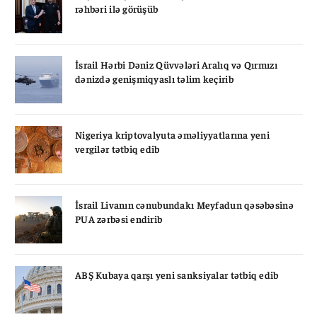
rəhbəri ilə görüşüb
İsrail Hərbi Dəniz Qüvvələri Aralıq və Qırmızı
dənizdə genişmiqyaslı təlim keçirib
Nigeriya kriptovalyuta əməliyyatlarına yeni
vergilər tətbiq edib
İsrail Livanın cənubundakı Meyfadun qəsəbəsinə
PUA zərbəsi endirib
ABŞ Kubaya qarşı yeni sanksiyalar tətbiq edib