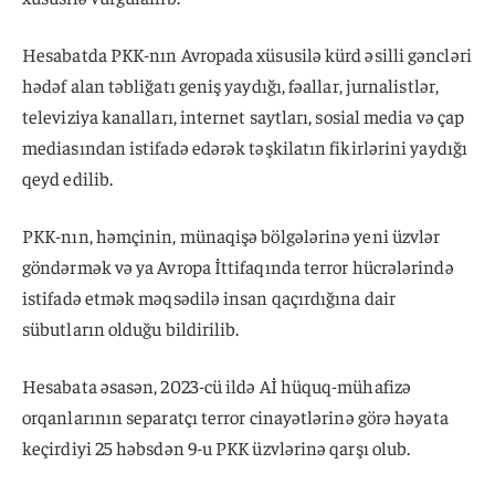
Hesabatda PKK-nın Avropada xüsusilə kürd əsilli gəncləri
hədəf alan təbliğatı geniş yaydığı, fəallar, jurnalistlər,
televiziya kanalları, internet saytları, sosial media və çap
mediasından istifadə edərək təşkilatın fikirlərini yaydığı
qeyd edilib.
PKK-nın, həmçinin, münaqişə bölgələrinə yeni üzvlər
göndərmək və ya Avropa İttifaqında terror hücrələrində
istifadə etmək məqsədilə insan qaçırdığına dair
sübutların olduğu bildirilib.
Hesabata əsasən, 2023-cü ildə Aİ hüquq-mühafizə
orqanlarının separatçı terror cinayətlərinə görə həyata
keçirdiyi 25 həbsdən 9-u PKK üzvlərinə qarşı olub.