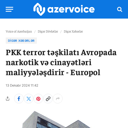
Voice of Azerbaijan
/
Digər Dövlətlər
/
Digər Xəbərlər
DIGƏR XƏBƏRLƏR
PKK terror təşkilatı Avropada
narkotik və cinayətləri
maliyyələşdirir - Europol
13 Dekabr 2024 11:42