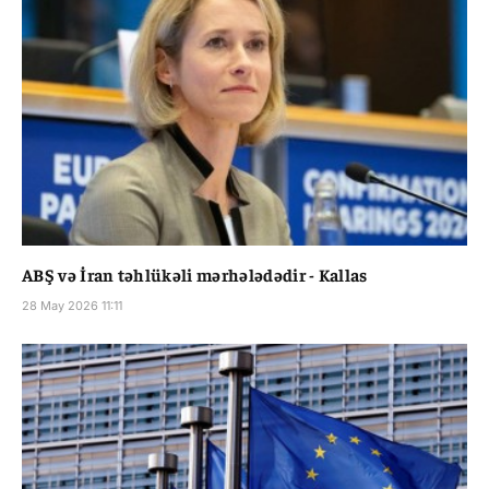
ABŞ və İran təhlükəli mərhələdədir - Kallas
28 May 2026 11:11