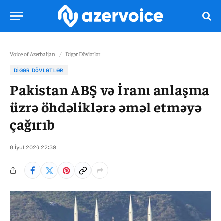
Voice of Azerbaijan
/
Digər Dövlətlər
DIGƏR DÖVLƏTLƏR
Pakistan ABŞ və İranı anlaşma
üzrə öhdəliklərə əməl etməyə
çağırıb
8 İyul 2026 22:39