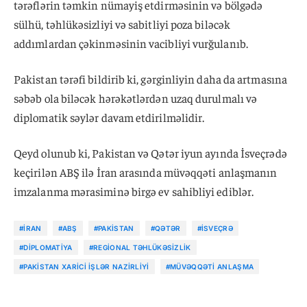
tərəflərin təmkin nümayiş etdirməsinin və bölgədə
sülhü, təhlükəsizliyi və sabitliyi poza biləcək
addımlardan çəkinməsinin vacibliyi vurğulanıb.
Pakistan tərəfi bildirib ki, gərginliyin daha da artmasına
səbəb ola biləcək hərəkətlərdən uzaq durulmalı və
diplomatik səylər davam etdirilməlidir.
Qeyd olunub ki, Pakistan və Qətər iyun ayında İsveçrədə
keçirilən ABŞ ilə İran arasında müvəqqəti anlaşmanın
imzalanma mərasiminə birgə ev sahibliyi ediblər.
#İRAN
#ABŞ
#PAKISTAN
#QƏTƏR
#İSVEÇRƏ
#DIPLOMATIYA
#REGIONAL TƏHLÜKƏSIZLIK
#PAKISTAN XARICI İŞLƏR NAZIRLIYI
#MÜVƏQQƏTI ANLAŞMA