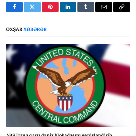
Facebook
Twitter
Pinterest
LinkedIn
Tumblr
Email
Copy
Link
OXŞAR
XƏBƏRƏR
ABŞ İrana qarşı dəniz blokadasını genişləndirib