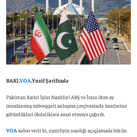
BAKI,
VOA
,Yusif Şərifzadə
Pakistan Xarici İşlər Nazirliyi ABŞ və İranı ötən ay
imzalanmış müvəqqəti anlaşma çərçivəsində üzərlərinə
götürdükləri öhdəliklərə əməl etməyə çağırıb.
VOA
xəbər verir ki, nazirliyin yaydığı açıqlamada bütün