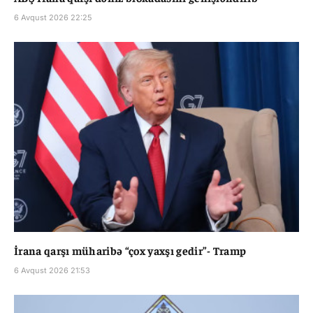
6 Avqust 2026 22:25
İrana qarşı müharibə “çox yaxşı gedir”- Tramp
6 Avqust 2026 21:53