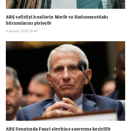
ABŞ səfirliyi husilərin Mərib və Hədrəmautdakı
hücumlarını pisləyib
6 Avqust 2026 19:40
ABŞ Senatında Fauçi əleyhinə səsvermə keçirilib