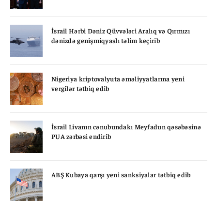
İsrail Hərbi Dəniz Qüvvələri Aralıq və Qırmızı
dənizdə genişmiqyaslı təlim keçirib
Nigeriya kriptovalyuta əməliyyatlarına yeni
vergilər tətbiq edib
İsrail Livanın cənubundakı Meyfadun qəsəbəsinə
PUA zərbəsi endirib
ABŞ Kubaya qarşı yeni sanksiyalar tətbiq edib