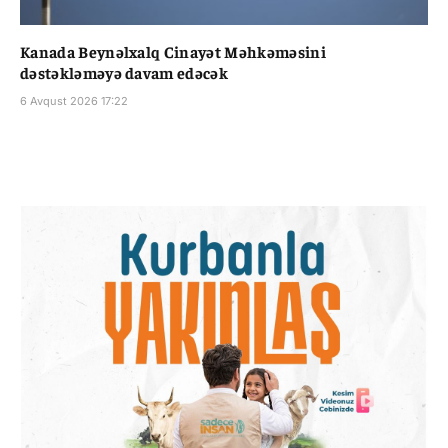
Kanada Beynəlxalq Cinayət Məhkəməsini
dəstəkləməyə davam edəcək
6 Avqust 2026 17:22