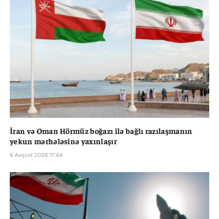
İran və Oman Hörmüz boğazı ilə bağlı razılaşmanın
yekun mərhələsinə yaxınlaşır
6 Avqust 2026 17:44