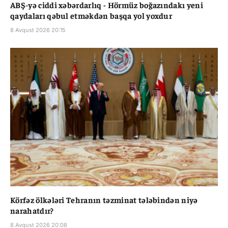
ABŞ-yə ciddi xəbərdarlıq - Hörmüz boğazındakı yeni
qaydaları qəbul etməkdən başqa yol yoxdur
8 Avqust 2026 20:15
Körfəz ölkələri Tehranın təzminat tələbindən niyə
narahatdır?
8 Avqust 2026 20:08