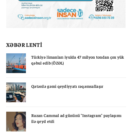
XƏBƏR LENTİ
Türkiyə limanları iyulda 47 milyon tondan çox yük
qəbul edib (ÖZƏL)
Qətərdə gəmi qeydiyyatı rəqəmsallaşır
Razan Cammal ad gününü "Instagram" paylaşımı
ilə qeyd etdi