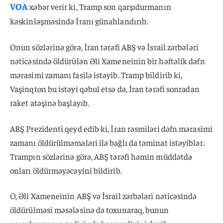
VOA
xəbər verir ki, Tramp son qarşıdurmanın
kəskinləşməsində İranı günahlandırıb.
Onun sözlərinə görə, İran tərəfi ABŞ və İsrail zərbələri
nəticəsində öldürülən Əli Xameneinin bir həftəlik dəfn
mərasimi zamanı fasilə istəyib. Tramp bildirib ki,
Vaşinqton bu istəyi qəbul etsə də, İran tərəfi sonradan
raket atəşinə başlayıb.
ABŞ Prezidenti qeyd edib ki, İran rəsmiləri dəfn mərasimi
zamanı öldürülməmələri ilə bağlı da təminat istəyiblər.
Trampın sözlərinə görə, ABŞ tərəfi həmin müddətdə
onları öldürməyəcəyini bildirib.
O, Əli Xameneinin ABŞ və İsrail zərbələri nəticəsində
öldürülməsi məsələsinə də toxunaraq, bunun