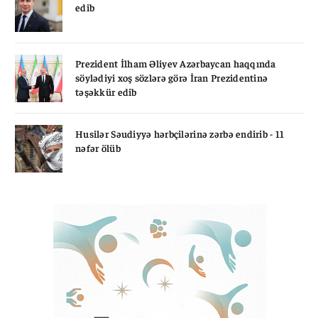
edib
Prezident İlham Əliyev Azərbaycan haqqında
söylədiyi xoş sözlərə görə İran Prezidentinə
təşəkkür edib
Husilər Səudiyyə hərbçilərinə zərbə endirib - 11
nəfər ölüb