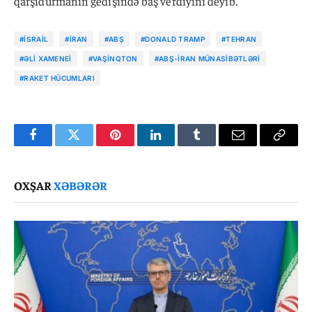
qarşıdurmanın gedişində baş verdiyini deyib.
#İSRAIL
#İRAN
#ABŞ
#DONALD TRAMP
#TEHRAN
#ƏLI XAMENEI
#VAŞINQTON
#ABŞ-İRAN MÜNASIBƏTLƏRI
#RAKET HÜCUMLARI
Facebook
Twitter
Pinterest
LinkedIn
Tumblr
Email
Copy
Link
OXŞAR
XƏBƏRƏR