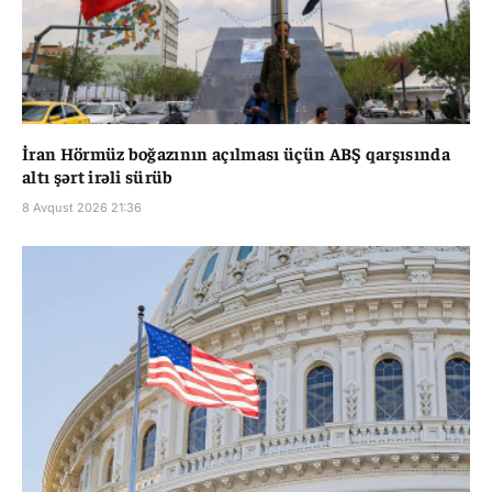
İran Hörmüz boğazının açılması üçün ABŞ qarşısında
altı şərt irəli sürüb
8 Avqust 2026 21:36