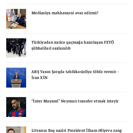
Mediasiya məhkəməni əvəz edirmi?
Türkiyədən xaricə qaçmağa hazırlaşan FETÖ
şübhəliləri saxlanılıb
ABŞ Yaxın Şərqdə təhlükəsizliyə töhfə vermir -
İran XİN
“İnter Mayami” Neymarı transfer etmək istəyir
Litvanın Baş naziri Prezident İlham Əliyevə zəng