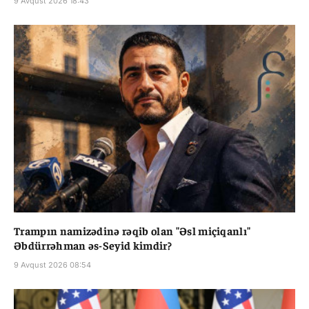
9 Avqust 2026 18:43
Trampın namizədinə rəqib olan "Əsl miçiqanlı"
Əbdürrəhman əs-Seyid kimdir?
9 Avqust 2026 08:54