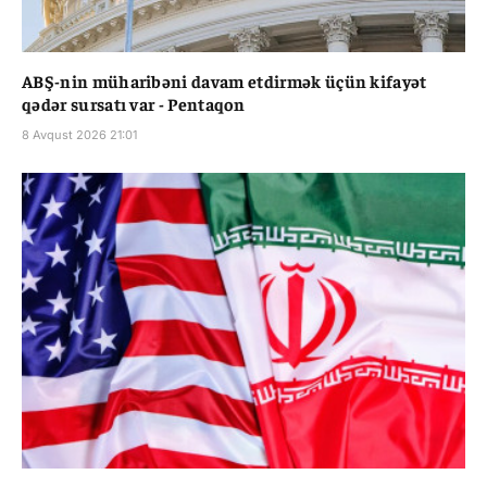
ABŞ-nin müharibəni davam etdirmək üçün kifayət
qədər sursatı var - Pentaqon
8 Avqust 2026 21:01