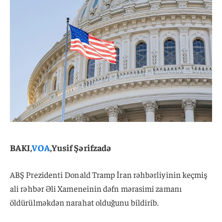
BAKI,
VOA
,Yusif Şərifzadə
ABŞ Prezidenti Donald Tramp İran rəhbərliyinin keçmiş
ali rəhbər Əli Xameneinin dəfn mərasimi zamanı
öldürülməkdən narahat olduğunu bildirib.