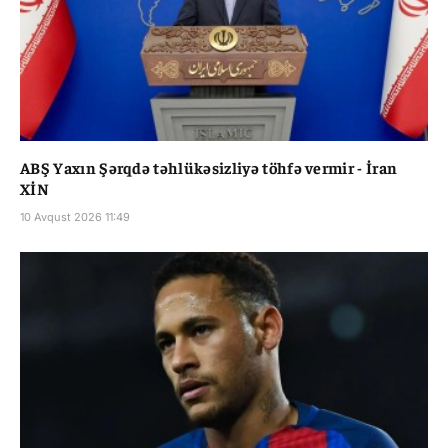
ABŞ Yaxın Şərqdə təhlükəsizliyə töhfə vermir - İran
XİN
10 Avqust 2026 11:49