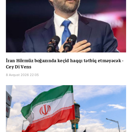
İran Hörmüz boğazında keçid haqqı tətbiq etməyəcək -
Cey Di Vens
8 Avqust 2026 22:05