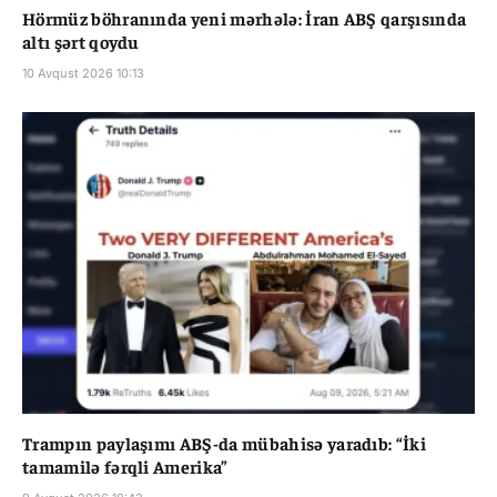
Hörmüz böhranında yeni mərhələ: İran ABŞ qarşısında
altı şərt qoydu
10 Avqust 2026 10:13
Trampın paylaşımı ABŞ-da mübahisə yaradıb: “İki
tamamilə fərqli Amerika”