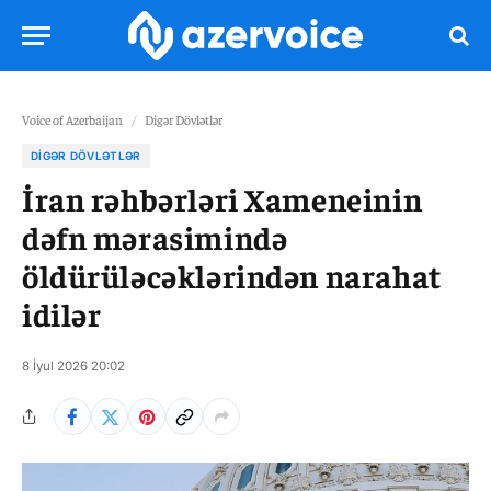
Voice of Azerbaijan
/
Digər Dövlətlər
DIGƏR DÖVLƏTLƏR
İran rəhbərləri Xameneinin
dəfn mərasimində
öldürüləcəklərindən narahat
idilər
8 İyul 2026 20:02