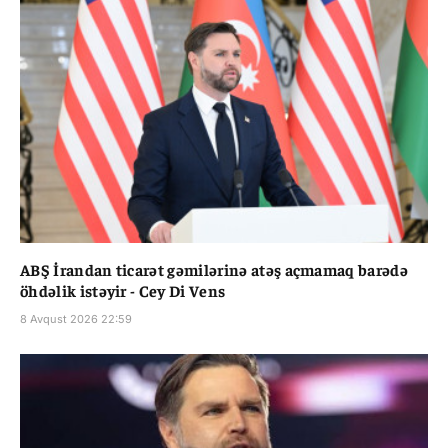
ABŞ İrandan ticarət gəmilərinə atəş açmamaq barədə
öhdəlik istəyir - Cey Di Vens
8 Avqust 2026 22:59