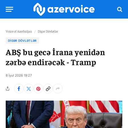
Voice of Azerbaijan
/
Digər Dövlətlər
DIGƏR DÖVLƏTLƏR
ABŞ bu gecə İrana yenidən
zərbə endirəcək - Tramp
8 İyul 2026 19:27