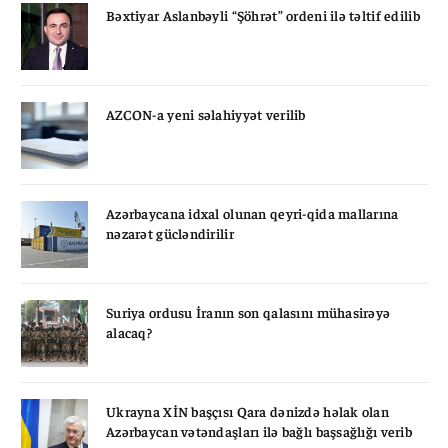
Bəxtiyar Aslanbəyli “Şöhrət” ordeni ilə təltif edilib
AZCON-a yeni səlahiyyət verilib
Azərbaycana idxal olunan qeyri-qida mallarına
nəzarət gücləndirilir
Suriya ordusu İranın son qalasını mühasirəyə
alacaq?
Ukrayna XİN başçısı Qara dənizdə həlak olan
Azərbaycan vətəndaşları ilə bağlı başsağlığı verib