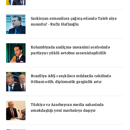
Sarkisyan ermənilərə çağırış edəndə Taleb niyə
susurdu? - Rufiz Hafizoğlu
Kolumbiyada andiçmə mərasimi ərəfəsində
partlayıcı yüklü avtobus zərərsizləşdirilib
Braziliya ABŞ-ı seçkilərə müdaxilə cəhdində
ittiham edib, diplomatik gərginlik artır
Türkiyə və Azərbaycan media sahəsində
əməkdaşlığı yeni mərhələyə daşıyır