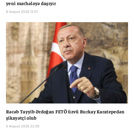
yeni mərhələyə daşıyır
6 Avqust 2026 12:01
Rəcəb Tayyib Ərdoğan FETÖ üzvü Burkay Karatepedən
şikayətçi olub
5 Avqust 2026 22:35