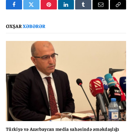
Facebook
Twitter
Pinterest
LinkedIn
Tumblr
Email
Copy
Link
OXŞAR
XƏBƏRƏR
Türkiyə və Azərbaycan media sahəsində əməkdaşlığı