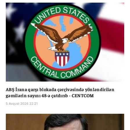
ABŞ İrana qarşı blokada çərçivəsində yönləndirilən
gəmilərin sayını 48-ə çatdırıb - CENTCOM
5 Avqust 2026 22:21