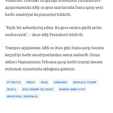
açıqlamasında ABŞ-ın gecə saatlarında İrana qarşı yeni
hərbi əməliyyat keçirəcəyini bildirib.
“Kiçik bir xəbərdarlıq edim: Bu gecə onlara güclü zərbə
endirəcəyik”, – deyə ABŞ Prezidenti bildirib.
Trampın açıqlaması ABŞ-ın ötən gün İrana qarşı həyata
keçirdiyi hərbi əməliyyatlardan sonra səslənib. Onun
sözləri Vaşinqtonun Tehrana qarşı hərbi təzyiqi davam
etdirmək niyyətində olduğunu göstərir.
#TÜRKIYƏ
#İRAN
#ABŞ
#ANKARA
#DONALD TRAMP
#NATO
#VOLODIMIR ZELENSKI
#HƏRBI ƏMƏLIYYAT
#REGIONAL GƏRGINLIK