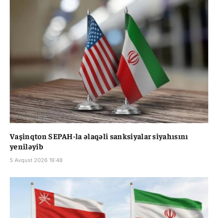
Vaşinqton SEPAH-la əlaqəli sanksiyalar siyahısını
yeniləyib
5 Avqust 2026 19:48