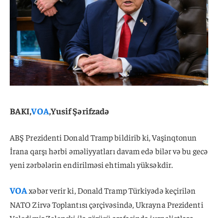
BAKI,
VOA
,Yusif Şərifzadə
ABŞ Prezidenti Donald Tramp bildirib ki, Vaşinqtonun
İrana qarşı hərbi əməliyyatları davam edə bilər və bu gecə
yeni zərbələrin endirilməsi ehtimalı yüksəkdir.
VOA
xəbər verir ki, Donald Tramp Türkiyədə keçirilən
NATO Zirvə Toplantısı çərçivəsində, Ukrayna Prezidenti
Volodimir Zelenski ilə görüşü ərəfəsində jurnalistlərə