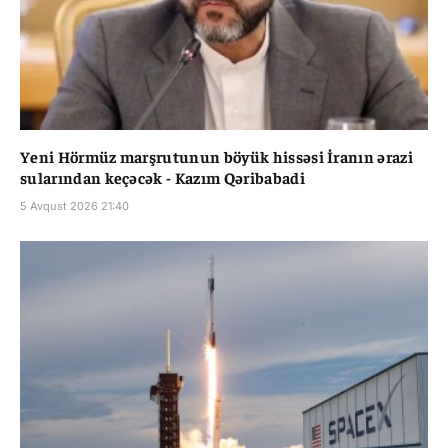
Yeni Hörmüz marşrutunun böyük hissəsi İranın ərazi
sularından keçəcək - Kazım Qəribabadi
5 Avqust 2026 21:40