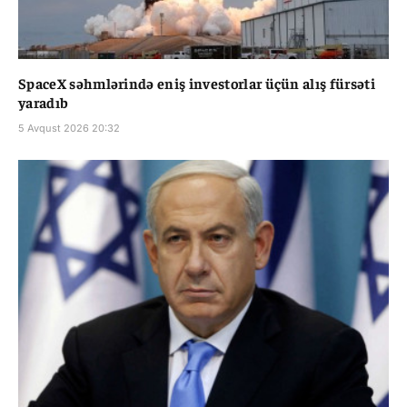
SpaceX səhmlərində eniş investorlar üçün alış fürsəti
yaradıb
5 Avqust 2026 20:32