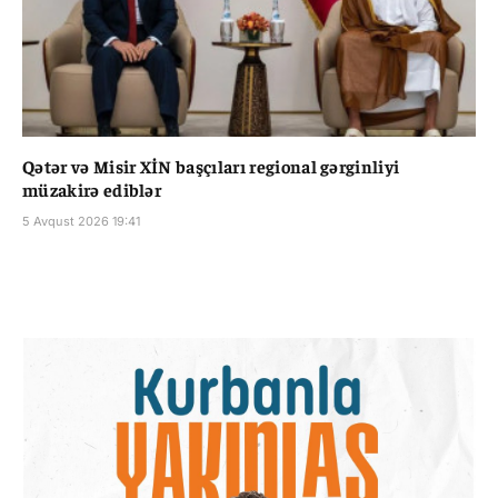
Qətər və Misir XİN başçıları regional gərginliyi
müzakirə ediblər
5 Avqust 2026 19:41