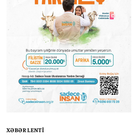
XƏBƏR LENTİ