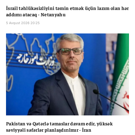
İsrail təhlükəsizliyini təmin etmək üçün lazım olan hər
addımı atacaq - Netanyahu
5 Avqust 2026 20:25
Pakistan və Qətərlə təmaslar davam edir, yüksək
səviyyəli səfərlər planlaşdırılmır - İran