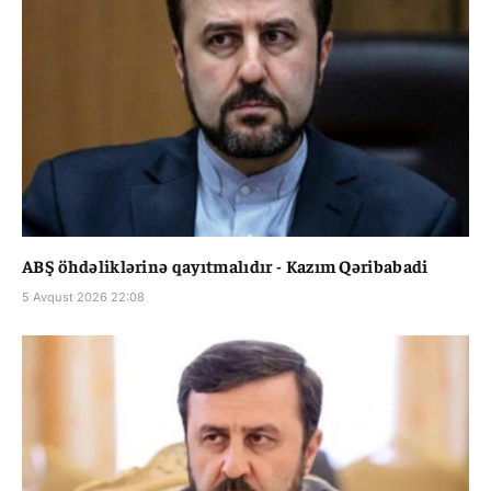
ABŞ öhdəliklərinə qayıtmalıdır - Kazım Qəribabadi
5 Avqust 2026 22:08