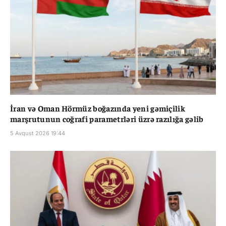
İran və Oman Hörmüz boğazında yeni gəmiçilik
marşrutunun coğrafi parametrləri üzrə razılığa gəlib
5 Avqust 2026 19:44