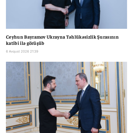
Ceyhun Bayramov Ukrayna Təhlükəsizlik Şurasının
katibi ilə görüşüb
6 Avqust 2026 21:39