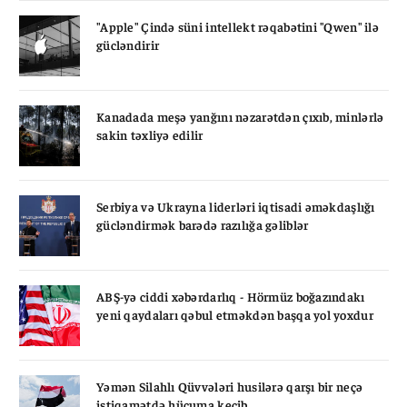
"Apple" Çində süni intellekt rəqabətini "Qwen" ilə
gücləndirir
Kanadada meşə yanğını nəzarətdən çıxıb, minlərlə
sakin təxliyə edilir
Serbiya və Ukrayna liderləri iqtisadi əməkdaşlığı
gücləndirmək barədə razılığa gəliblər
ABŞ-yə ciddi xəbərdarlıq - Hörmüz boğazındakı
yeni qaydaları qəbul etməkdən başqa yol yoxdur
Yəmən Silahlı Qüvvələri husilərə qarşı bir neçə
istiqamətdə hücuma keçib