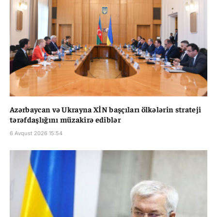
Azərbaycan və Ukrayna XİN başçıları ölkələrin strateji
tərəfdaşlığını müzakirə ediblər
6 Avqust 2026 15:54