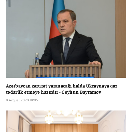
Azərbaycan zərurət yaranacağı halda Ukraynaya qaz
tədarük etməyə hazırdır - Ceyhun Bayramov
6 Avqust 2026 16:05