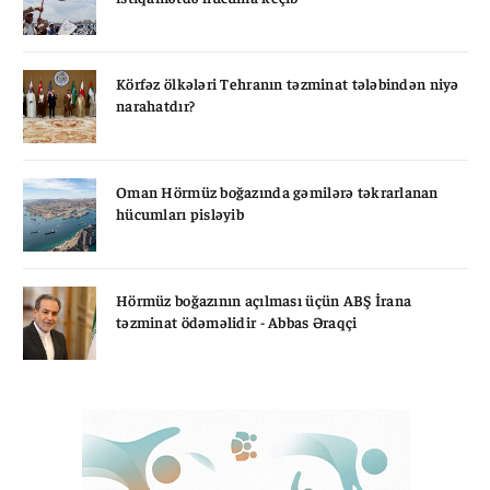
Körfəz ölkələri Tehranın təzminat tələbindən niyə
narahatdır?
Oman Hörmüz boğazında gəmilərə təkrarlanan
hücumları pisləyib
Hörmüz boğazının açılması üçün ABŞ İrana
təzminat ödəməlidir - Abbas Əraqçi