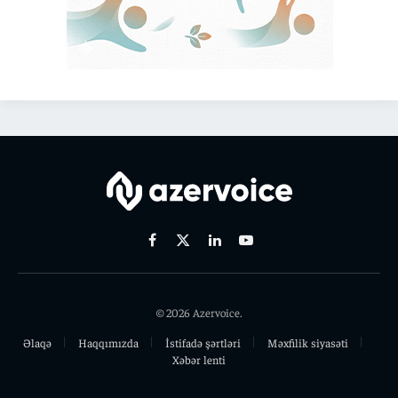
Facebook
X
Linkedin
Youtube
(Twitter)
© 2026 Azervoice.
Əlaqə
Haqqımızda
İstifadə şərtləri
Məxfilik siyasəti
Xəbər lenti