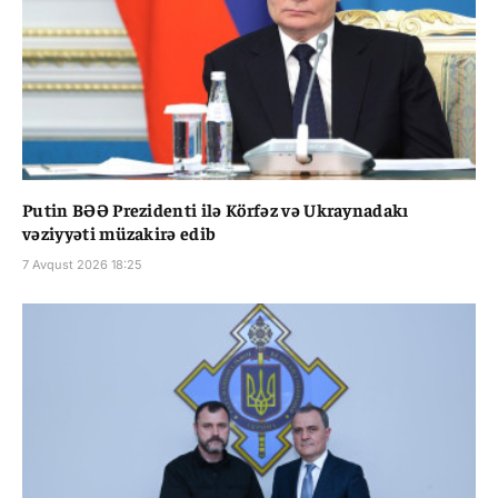
Putin BƏƏ Prezidenti ilə Körfəz və Ukraynadakı
vəziyyəti müzakirə edib
7 Avqust 2026 18:25