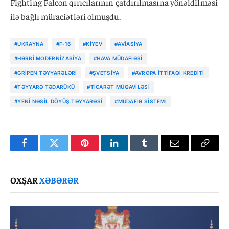
Fighting Falcon qırıcılarının çatdırılmasına yönəldilməsi
ilə bağlı müraciətləri olmuşdu.
#UKRAYNA
#F-16
#KIYEV
#AVIASIYA
#HƏRBI MODERNIZASIYA
#HAVA MÜDAFIƏSI
#GRIPEN TƏYYARƏLƏRI
#ŞVETSIYA
#AVROPA İTTIFAQI KREDITI
#TƏYYARƏ TƏDARÜKÜ
#TICARƏT MÜQAVILƏSI
#YENI NƏSIL DÖYÜŞ TƏYYARƏSI
#MÜDAFIƏ SISTEMI
Facebook
Twitter
Pinterest
LinkedIn
Tumblr
Email
Copy
Link
OXŞAR
XƏBƏRƏR