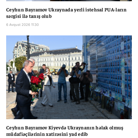
Ceyhun Bayramov Ukraynada yerli istehsal PUA-ların
sərgisi ilə tanış olub
6 Avqust 2026 11:30
Ceyhun Bayramov Kiyevdə Ukraynanın həlak olmuş
müdafiəçilərinin xatirəsini yad edib