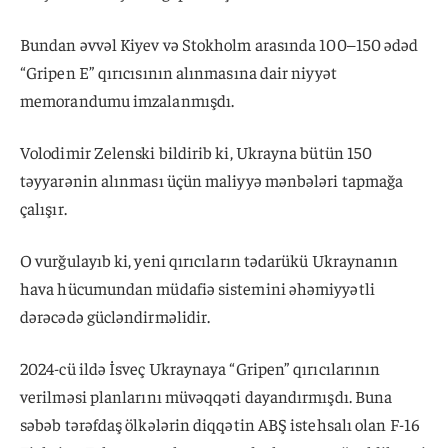
Bundan əvvəl Kiyev və Stokholm arasında 100–150 ədəd
“Gripen E” qırıcısının alınmasına dair niyyət
memorandumu imzalanmışdı.
Volodimir Zelenski bildirib ki, Ukrayna bütün 150
təyyarənin alınması üçün maliyyə mənbələri tapmağa
çalışır.
O vurğulayıb ki, yeni qırıcıların tədarükü Ukraynanın
hava hücumundan müdafiə sistemini əhəmiyyətli
dərəcədə gücləndirməlidir.
2024-cü ildə İsveç Ukraynaya “Gripen” qırıcılarının
verilməsi planlarını müvəqqəti dayandırmışdı. Buna
səbəb tərəfdaş ölkələrin diqqətin ABŞ istehsalı olan F-16