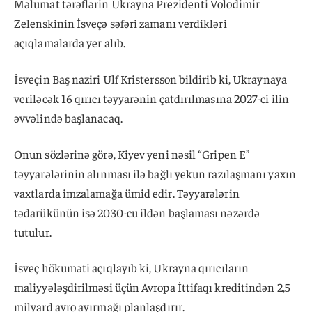
Məlumat tərəflərin Ukrayna Prezidenti Volodimir
Zelenskinin İsveçə səfəri zamanı verdikləri
açıqlamalarda yer alıb.
İsveçin Baş naziri Ulf Kristersson bildirib ki, Ukraynaya
veriləcək 16 qırıcı təyyarənin çatdırılmasına 2027-ci ilin
əvvəlində başlanacaq.
Onun sözlərinə görə, Kiyev yeni nəsil “Gripen E”
təyyarələrinin alınması ilə bağlı yekun razılaşmanı yaxın
vaxtlarda imzalamağa ümid edir. Təyyarələrin
tədarükünün isə 2030-cu ildən başlaması nəzərdə
tutulur.
İsveç hökuməti açıqlayıb ki, Ukrayna qırıcıların
maliyyələşdirilməsi üçün Avropa İttifaqı kreditindən 2,5
milyard avro ayırmağı planlaşdırır.