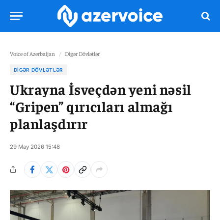
Voice of Azerbaijan
/
Digər Dövlətlər
DIGƏR DÖVLƏTLƏR
Ukrayna İsveçdən yeni nəsil
“Gripen” qırıcıları almağı
planlaşdırır
29 May 2026 15:48