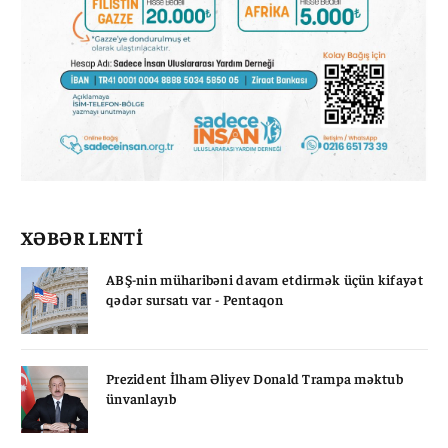
XƏBƏR LENTİ
ABŞ-nin müharibəni davam etdirmək üçün kifayət
qədər sursatı var - Pentaqon
Prezident İlham Əliyev Donald Trampa məktub
ünvanlayıb