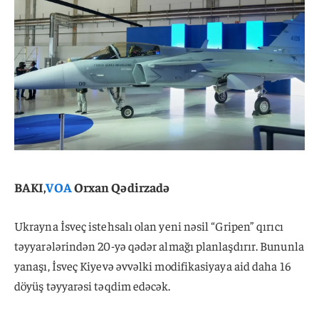
BAKI,
VOA
Orxan Qədirzadə
Ukrayna İsveç istehsalı olan yeni nəsil “Gripen” qırıcı
təyyarələrindən 20-yə qədər almağı planlaşdırır. Bununla
yanaşı, İsveç Kiyevə əvvəlki modifikasiyaya aid daha 16
döyüş təyyarəsi təqdim edəcək.