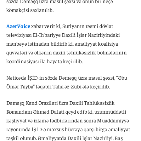
sözdə Dəməşq üzrə məsul şəxsi və onun bir neçə
köməkçisi saxlanılıb.
AzerVoice
xəbər verir ki, Suriyanın rəsmi dövlət
televiziyası El-İhbariyye Daxili İşlər Nazirliyindəki
mənbəyə istinadən bildirib ki, əməliyyat koalisiya
qüvvələri və ölkənin daxili təhlükəsizlik bölmələrinin
koordinasiyası ilə həyata keçirilib.
Nəticədə İŞİD-in sözdə Dəməşq üzrə məsul şəxsi, “Əbu
Ömər Tayba” ləqəbli Taha əz-Zubi ələ keçirilib.
Dəməşq Kənd Əraziləri üzrə Daxili Təhlükəsizlik
Komandanı Əhməd Dalati qeyd edib ki, uzunmüddətli
kəşfiyyat və izləmə tədbirlərindən sonra Muaddamiyyə
rayonunda İŞİD-ə məxsus hücrəyə qarşı birgə əməliyyat
təşkil olunub. Əməliyyatda Daxili İşlər Nazirliyi, Baş