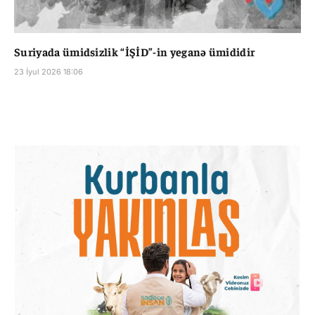
Suriyada ümidsizlik “İŞİD”-in yeganə ümididir
23 İyul 2026 18:06