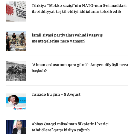
Türkiyə “Məkkə sazişi”nin NATO-nun 5-ci maddəsi
ilə ziddiyyət təşkil etdiyi iddialarını təkzib edib
İsrail siyasi partiyaları yəhudi yaşayış
məntəqələrinə necə yanaşır?
"Alman ordusunun qara günü"- Amyen döyüşü necə
başladı?
Tarixdə bu gün – 8 Avqust
Abbas Əraqçi müsəlman ölkələrini "xarici
təhdidlərə" qarşı birliyə çağırıb