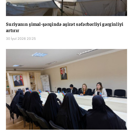
Suriyanın şimal-şərqində aşirət səfərbərliyi gərginliyi
artırır
30 İyul 2026 20:25