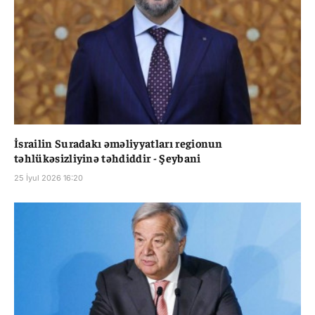
İsrailin Suradakı əməliyyatları regionun
təhlükəsizliyinə təhdiddir - Şeybani
25 İyul 2026 16:20