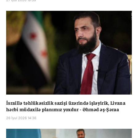
27 İyul 2026 19:39
İsraillə təhlükəsizlik sazişi üzərində işləyirik, Livana
hərbi müdaxilə planımız yoxdur - Əhməd əş-Şəraa
26 İyul 2026 14:36