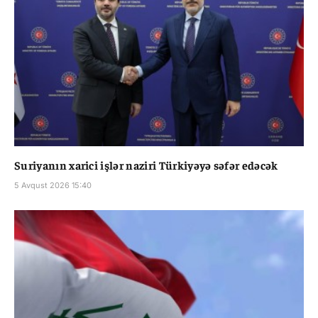
Suriyanın xarici işlər naziri Türkiyəyə səfər edəcək
5 Avqust 2026 15:40