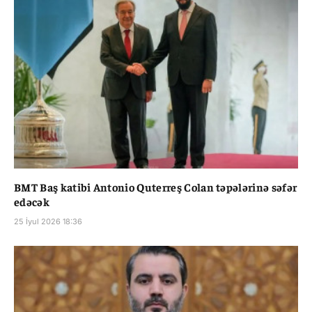
BMT Baş katibi Antonio Quterreş Colan təpələrinə səfər
edəcək
25 İyul 2026 18:36