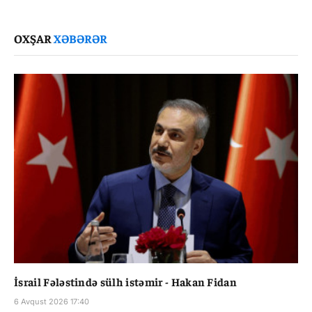
Link
OXŞAR
XƏBƏRƏR
İsrail Fələstində sülh istəmir - Hakan Fidan
6 Avqust 2026 17:40