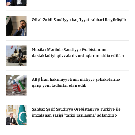
Əli əl-Zaidi Səudiyyə kəşfiyyat rəhbəri ilə görüşüb
Husilər Məribdə Səudiyyə Ərəbistanının
dəstəklədiyi qüvvələri vurduqlarını iddia ediblər
ABŞ İran hakimiyyətinin maliyyə şəbəkələrinə
qarşı yeni tədbirlər elan edib
Şahbaz Şərif Səudiyyə Ərəbistanı və Türkiyə ilə
imzalanan sazişi "tarixi razılaşma" adlandırıb