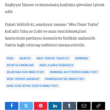
Kəşfiyyat İdarəsi və beynəlxalq koalisiya qüvvələri iştirak
edib.
Dalati bildirib ki, əməliyyat zamanı “Əbu Ömər Tayba”
kod adlı Taha əz-Zubi və onun bəzi köməkçiləri
üzərlərində partlayıcı kəmərlərlə birlikdə saxlanılıb.
Faktla bağlı istintaq tədbirləri davam etdirilir.
#İŞİD
#SURIYA
#İŞİD TERROR TƏŞKILATI
#DƏMƏŞQ
#SURIYA XƏBƏRLƏRI
#İŞİD-Ə QARŞI MÜBARIZƏ
#SURIYADA İŞİD ƏMƏLIYYATI
#DƏMƏŞQ ANTITERROR ƏMƏLIYYATI
#İŞİD TERROR ŞƏBƏKƏSI
#DƏMƏŞQDƏ İŞİD ƏMƏLIYYATI
#ABŞ KOALISIYASI SURIYA ƏMƏLIYYATI
Facebook
Twitter
Pinterest
LinkedIn
Tumblr
Email
Copy