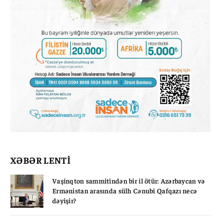
XƏBƏR LENTİ
Vaşinqton sammitindən bir il ötür: Azərbaycan və
Ermənistan arasında sülh Cənubi Qafqazı necə
dəyişir?