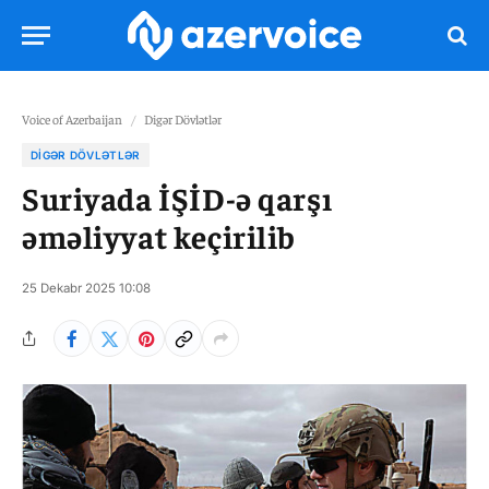
Voice of Azerbaijan
/
Digər Dövlətlər
DIGƏR DÖVLƏTLƏR
Suriyada İŞİD-ə qarşı
əməliyyat keçirilib
25 Dekabr 2025 10:08