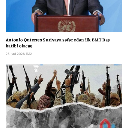
Antonio Quterreş Suriyaya səfər edən ilk BMT Baş
katibi olacaq
25 İyul 2026 11:12