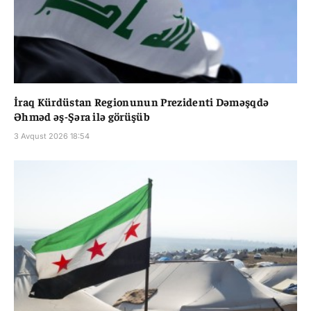
İraq Kürdüstan Regionunun Prezidenti Dəməşqdə
Əhməd əş-Şəra ilə görüşüb
3 Avqust 2026 18:54