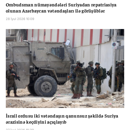
Ombudsman nümayəndələri Suriyadan repatriasiya
olunan Azərbaycan vətəndaşları ilə görüşüblər
28 İyul 2026 10:09
İsrail ordusu iki vətəndaşın qanunsuz şəkildə Suriya
ərazisinə keçdiyini açıqlayıb