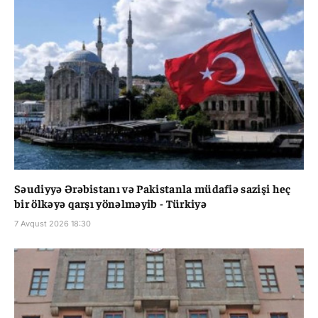
Səudiyyə Ərəbistanı və Pakistanla müdafiə sazişi heç
bir ölkəyə qarşı yönəlməyib - Türkiyə
7 Avqust 2026 18:30