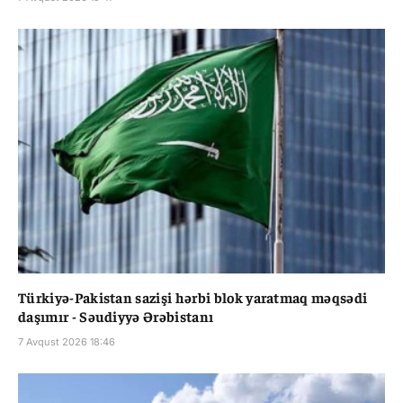
Türkiyə-Pakistan sazişi hərbi blok yaratmaq məqsədi
daşımır - Səudiyyə Ərəbistanı
7 Avqust 2026 18:46