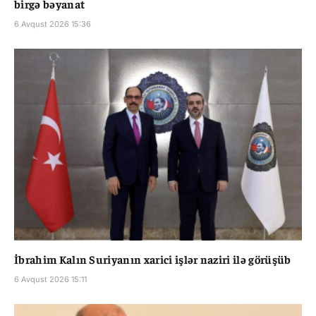
birgə bəyanat
6 Avqust 2026 15:36
İbrahim Kalın Suriyanın xarici işlər naziri ilə görüşüb
6 Avqust 2026 15:11