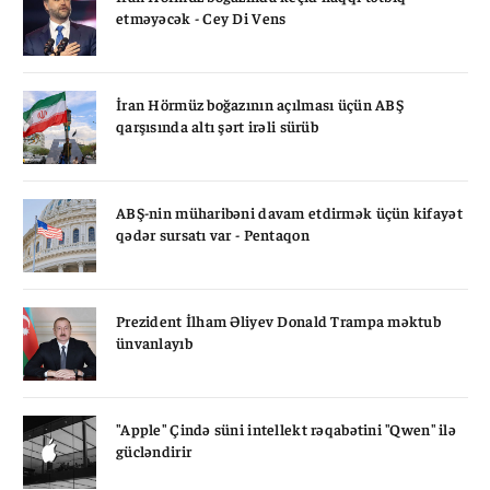
etməyəcək - Cey Di Vens
İran Hörmüz boğazının açılması üçün ABŞ
qarşısında altı şərt irəli sürüb
ABŞ-nin müharibəni davam etdirmək üçün kifayət
qədər sursatı var - Pentaqon
Prezident İlham Əliyev Donald Trampa məktub
ünvanlayıb
"Apple" Çində süni intellekt rəqabətini "Qwen" ilə
gücləndirir