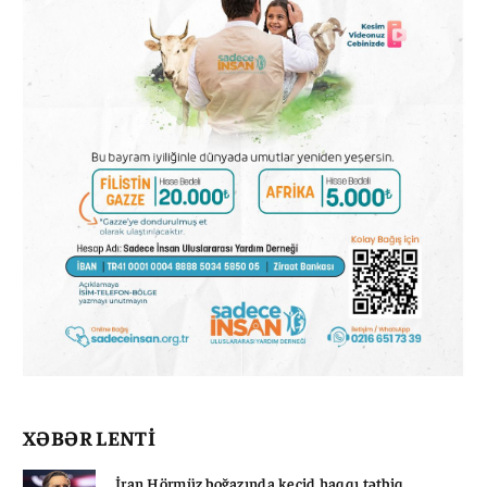
XƏBƏR LENTİ
İran Hörmüz boğazında keçid haqqı tətbiq