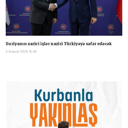
Suriyanın xarici işlər naziri Türkiyəyə səfər edəcək
5 Avqust 2026 15:40