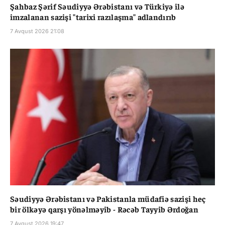
Şahbaz Şərif Səudiyyə Ərəbistanı və Türkiyə ilə
imzalanan sazişi "tarixi razılaşma" adlandırıb
7 Avqust 2026 21:08
Səudiyyə Ərəbistanı və Pakistanla müdafiə sazişi heç
bir ölkəyə qarşı yönəlməyib - Rəcəb Tayyib Ərdoğan
7 Avqust 2026 19:47