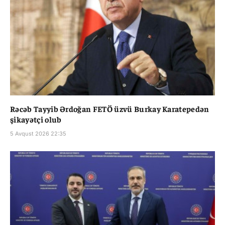
Rəcəb Tayyib Ərdoğan FETÖ üzvü Burkay Karatepedən
şikayətçi olub
5 Avqust 2026 22:35