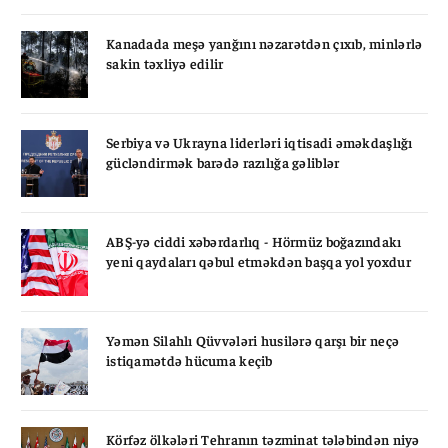
Kanadada meşə yanğını nəzarətdən çıxıb, minlərlə
sakin təxliyə edilir
Serbiya və Ukrayna liderləri iqtisadi əməkdaşlığı
gücləndirmək barədə razılığa gəliblər
ABŞ-yə ciddi xəbərdarlıq - Hörmüz boğazındakı
yeni qaydaları qəbul etməkdən başqa yol yoxdur
Yəmən Silahlı Qüvvələri husilərə qarşı bir neçə
istiqamətdə hücuma keçib
Körfəz ölkələri Tehranın təzminat tələbindən niyə