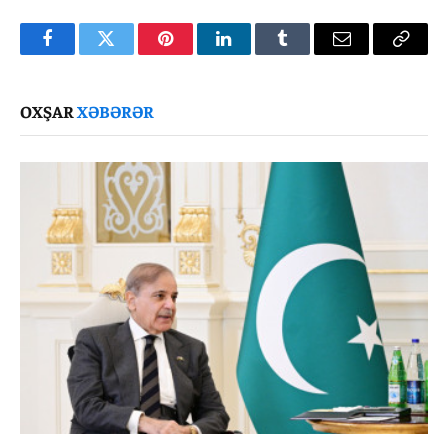
Facebook
Twitter
Pinterest
LinkedIn
Tumblr
Email
Copy
Link
OXŞAR
XƏBƏRƏR