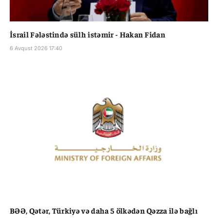
İsrail Fələstində sülh istəmir - Hakan Fidan
6 Avqust 2026 17:40
BƏƏ, Qətər, Türkiyə və daha 5 ölkədən Qəzza ilə bağlı