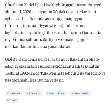
Gürcüstan Xarici İşlər Nazirliyinin açıqlamasında qeyd
olunur ki, 2026-cı il iyunun 30-dək davam edəcək altı
aylıq sədrlik dövründə əsas diqqət nəqliyyat
infrastrukturu, nəqliyyat və enerji sahələrində
layihələrin həyata keçirilməsinə, həmçinin Qara dəniz
regionunda sülhün, sabitliyin və əməkdaşlığın
möhkəmləndirilməsinə yönəldiləcək.
QDİƏT Qara dəniz bölgəsi və Cənubi Balkanları əhatə
edən 13 ölkəni birləşdirən regional iqtisadi təşkilatdır.
Təşkilat 1992-ci ildə Türkiyənin təşəbbüsü ilə yaradılıb və
baş qərargahı İstanbulda yerləşir.
#TÜRKIYƏ
#İSTANBUL
#GÜRCÜSTAN
#QARA DƏNIZ
#QDİƏT