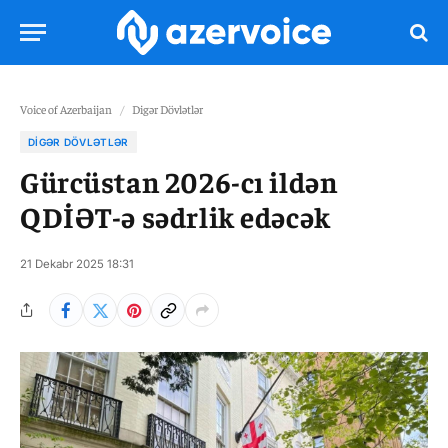
Voice of Azerbaijan
/
Digər Dövlətlər
DIGƏR DÖVLƏTLƏR
Gürcüstan 2026-cı ildən
QDİƏT-ə sədrlik edəcək
21 Dekabr 2025 18:31