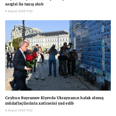
sərgisi ilə tanış olub
6 Avqust 2026 11:30
Ceyhun Bayramov Kiyevdə Ukraynanın həlak olmuş
müdafiəçilərinin xatirəsini yad edib
6 Avqust 2026 11:02