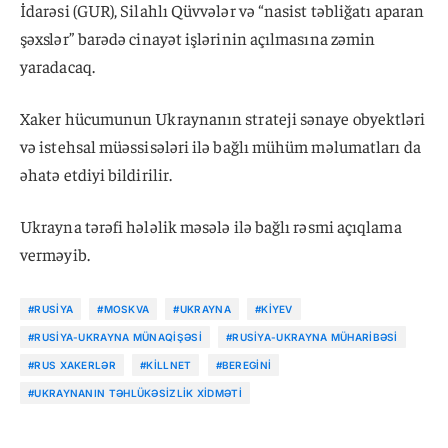
İdarəsi (GUR), Silahlı Qüvvələr və “nasist təbliğatı aparan
şəxslər” barədə cinayət işlərinin açılmasına zəmin
yaradacaq.
Xaker hücumunun Ukraynanın strateji sənaye obyektləri
və istehsal müəssisələri ilə bağlı mühüm məlumatları da
əhatə etdiyi bildirilir.
Ukrayna tərəfi hələlik məsələ ilə bağlı rəsmi açıqlama
verməyib.
#RUSIYA
#MOSKVA
#UKRAYNA
#KIYEV
#RUSIYA-UKRAYNA MÜNAQIŞƏSI
#RUSIYA-UKRAYNA MÜHARIBƏSI
#RUS XAKERLƏR
#KILLNET
#BEREGINI
#UKRAYNANIN TƏHLÜKƏSIZLIK XIDMƏTI