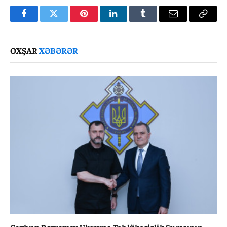
Facebook
Twitter
Pinterest
LinkedIn
Tumblr
Email
Copy
Link
OXŞAR
XƏBƏRƏR
Ceyhun Bayramov Ukrayna Təhlükəsizlik Şurasının