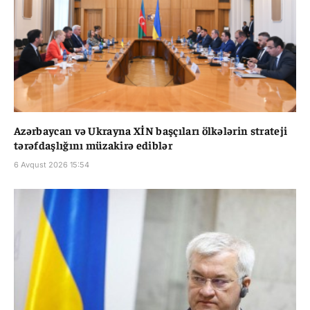
Azərbaycan və Ukrayna XİN başçıları ölkələrin strateji
tərəfdaşlığını müzakirə ediblər
6 Avqust 2026 15:54