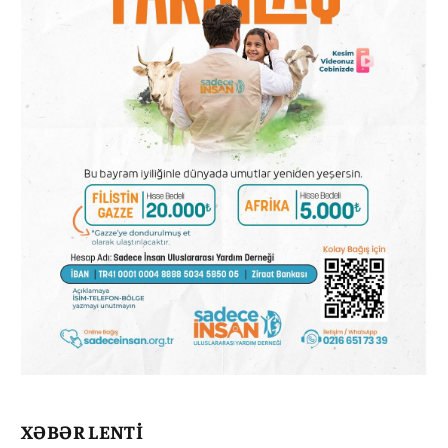
XƏBƏR LENTİ