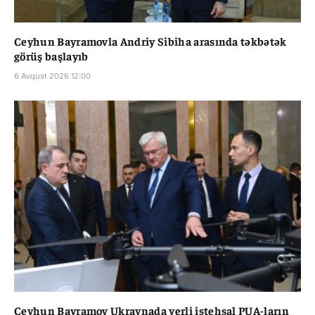
Ceyhun Bayramovla Andriy Sibiha arasında təkbətək
görüş başlayıb
6 Avqust 2026 12:00
Ceyhun Bayramov Ukraynada yerli istehsal PUA-ların