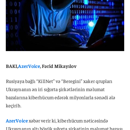
BAKI,
AzerVoice
, Fərid Mikayılov
Rusiyaya bağlı “KillNet” və “Beregini” xaker qrupları
Ukraynanın ən iri sığorta şirkətlərinin məlumat
bazalarına kiberhücum edərək milyonlarla sənədi ələ
keçirib.
AzerVoice
xəbər verir ki, kiberhücum nəticəsində
Ukraynanın altı böyük sığorta şirkətinin məlumat bazası