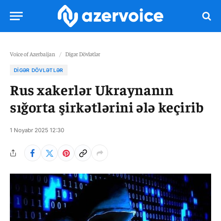
Voice of Azerbaijan
/
Digər Dövlətlər
DIGƏR DÖVLƏTLƏR
Rus xakerlər Ukraynanın
sığorta şirkətlərini ələ keçirib
1 Noyabr 2025 12:30