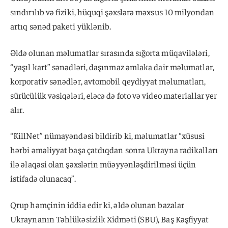
sındırılıb və fiziki, hüquqi şəxslərə məxsus 10 milyondan
artıq sənəd paketi yüklənib.
Əldə olunan məlumatlar sırasında sığorta müqavilələri,
“yaşıl kart” sənədləri, daşınmaz əmlaka dair məlumatlar,
korporativ sənədlər, avtomobil qeydiyyat məlumatları,
sürücülük vəsiqələri, eləcə də foto və video materiallar yer
alır.
“KillNet” nümayəndəsi bildirib ki, məlumatlar “xüsusi
hərbi əməliyyat başa çatdıqdan sonra Ukrayna radikalları
ilə əlaqəsi olan şəxslərin müəyyənləşdirilməsi üçün
istifadə olunacaq”.
Qrup həmçinin iddia edir ki, əldə olunan bazalar
Ukraynanın Təhlükəsizlik Xidməti (SBU), Baş Kəşfiyyat