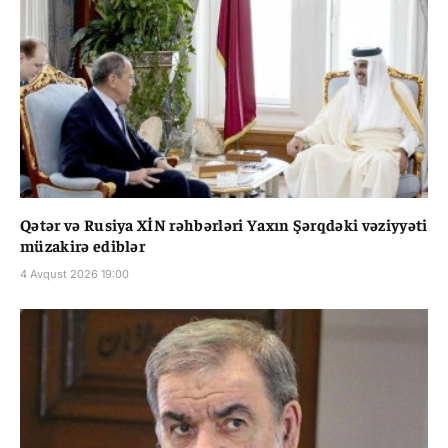
Qətər və Rusiya XİN rəhbərləri Yaxın Şərqdəki vəziyyəti
müzakirə ediblər
4 Avqust 2026 19:00