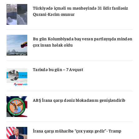
Türkiyədə içməli su mənbəyində 31 ildir fasiləsiz
Qurani-Kərim oxunur
Bu gün Kolumbiyada baş verən partlayışda mindən
çox insan həlak oldu
Tarixdə bu gün – 7 Avqust
ABŞ İrana qarşı dəniz blokadasını genişləndirib
İrana qarşı müharibə “çox yaxşı gedir”- Tramp