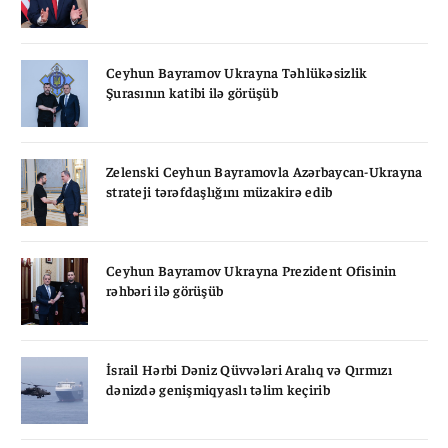
Ceyhun Bayramov Ukrayna Təhlükəsizlik
Şurasının katibi ilə görüşüb
Zelenski Ceyhun Bayramovla Azərbaycan-Ukrayna
strateji tərəfdaşlığını müzakirə edib
Ceyhun Bayramov Ukrayna Prezident Ofisinin
rəhbəri ilə görüşüb
İsrail Hərbi Dəniz Qüvvələri Aralıq və Qırmızı
dənizdə genişmiqyaslı təlim keçirib