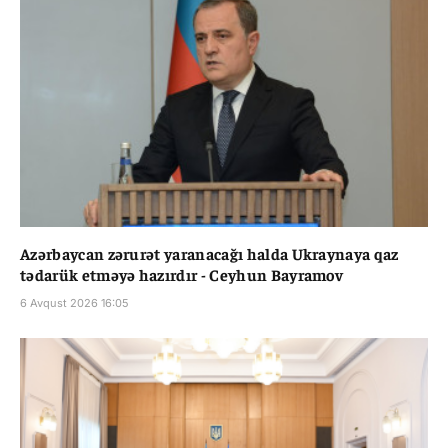
Azərbaycan zərurət yaranacağı halda Ukraynaya qaz
tədarük etməyə hazırdır - Ceyhun Bayramov
6 Avqust 2026 16:05