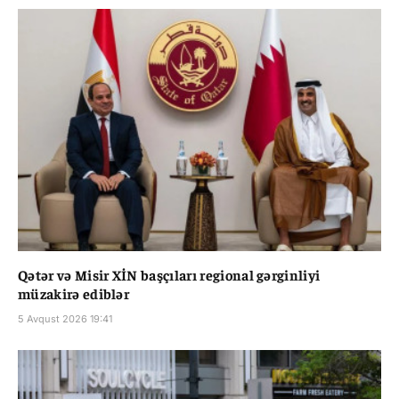
Qətər və Misir XİN başçıları regional gərginliyi
müzakirə ediblər
5 Avqust 2026 19:41