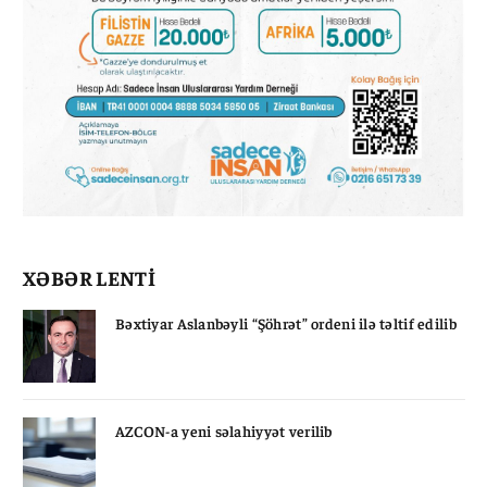
XƏBƏR LENTİ
Bəxtiyar Aslanbəyli “Şöhrət” ordeni ilə təltif edilib
AZCON-a yeni səlahiyyət verilib