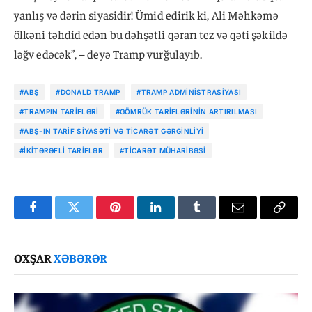
yanlış və dərin siyasidir! Ümid edirik ki, Ali Məhkəmə
ölkəni təhdid edən bu dəhşətli qərarı tez və qəti şəkildə
ləğv edəcək”, – deyə Tramp vurğulayıb.
#ABŞ
#DONALD TRAMP
#TRAMP ADMINISTRASIYASI
#TRAMPIN TARIFLƏRI
#GÖMRÜK TARIFLƏRININ ARTIRILMASI
#ABŞ-IN TARIF SIYASƏTI VƏ TICARƏT GƏRGINLIYI
#İKITƏRƏFLI TARIFLƏR
#TICARƏT MÜHARIBƏSI
Facebook
Twitter
Pinterest
LinkedIn
Tumblr
Email
Copy
Link
OXŞAR
XƏBƏRƏR