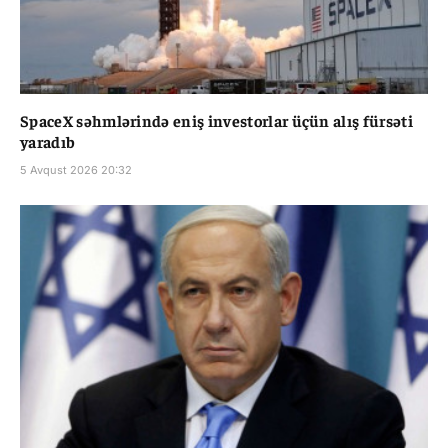
SpaceX səhmlərində eniş investorlar üçün alış fürsəti
yaradıb
5 Avqust 2026 20:32