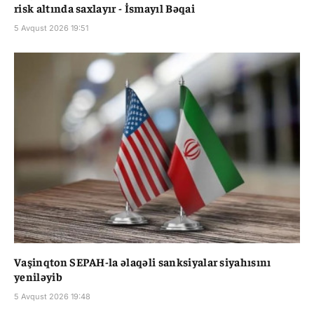
risk altında saxlayır - İsmayıl Bəqai
5 Avqust 2026 19:51
Vaşinqton SEPAH-la əlaqəli sanksiyalar siyahısını
yeniləyib
5 Avqust 2026 19:48