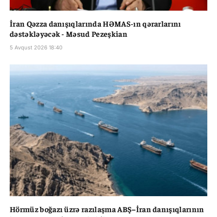
İran Qəzza danışıqlarında HƏMAS-ın qərarlarını
dəstəkləyəcək - Məsud Pezeşkian
5 Avqust 2026 18:40
Hörmüz boğazı üzrə razılaşma ABŞ–İran danışıqlarının