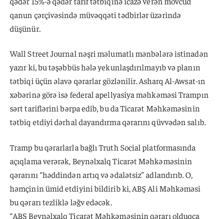
qədər 15%-ə qədər tarif tətbiqinə icazə verən mövcud
qanun çərçivəsində müvəqqəti tədbirlər üzərində
düşünür.
Wall Street Journal nəşri məlumatlı mənbələrə istinadən
yazır ki, bu təşəbbüs hələ yekunlaşdırılmayıb və planın
tətbiqi üçün əlavə qərarlar gözlənilir. Asharq Al-Awsat-ın
xəbərinə görə isə federal apellyasiya məhkəməsi Trampın
sərt tariflərini bərpa edib, bu da Ticarət Məhkəməsinin
tətbiq etdiyi dərhal dayandırma qərarını qüvvədən salıb.
Tramp bu qərarlarla bağlı Truth Social platformasında
açıqlama verərək, Beynəlxalq Ticarət Məhkəməsinin
qərarını “həddindən artıq və ədalətsiz” adlandırıb. O,
həmçinin ümid etdiyini bildirib ki, ABŞ Ali Məhkəməsi
bu qərarı tezliklə ləğv edəcək.
“ABŞ Beynəlxalq Ticarət Məhkəməsinin qərarı olduqca