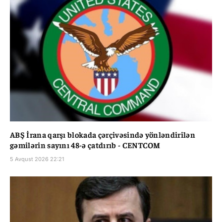
ABŞ İrana qarşı blokada çərçivəsində yönləndirilən
gəmilərin sayını 48-ə çatdırıb - CENTCOM
5 Avqust 2026 22:21