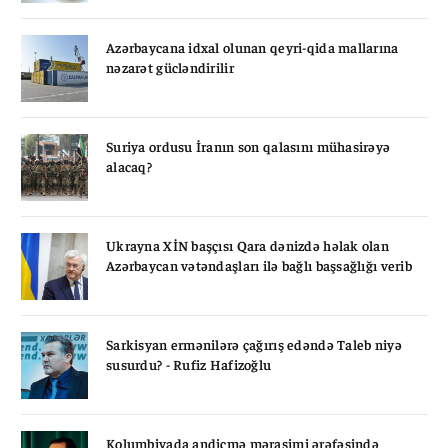
Azərbaycana idxal olunan qeyri-qida mallarına
nəzarət gücləndirilir
Suriya ordusu İranın son qalasını mühasirəyə
alacaq?
Ukrayna XİN başçısı Qara dənizdə həlak olan
Azərbaycan vətəndaşları ilə bağlı başsağlığı verib
Sarkisyan ermənilərə çağırış edəndə Taleb niyə
susurdu? - Rufiz Hafizoğlu
Kolumbiyada andiçmə mərasimi ərəfəsində