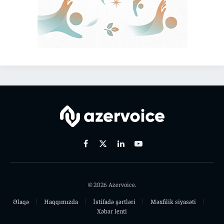
Facebook
X
Linkedin
Youtube
(Twitter)
© 2026 Azervoice.
Əlaqə
Haqqımızda
İstifadə şərtləri
Məxfilik siyasəti
Xəbər lenti