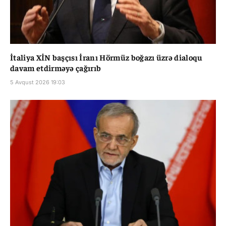
İtaliya XİN başçısı İranı Hörmüz boğazı üzrə dialoqu
davam etdirməyə çağırıb
5 Avqust 2026 19:03