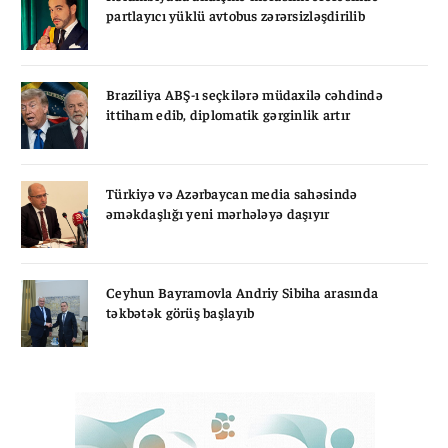
partlayıcı yüklü avtobus zərərsizləşdirilib
Braziliya ABŞ-ı seçkilərə müdaxilə cəhdində
ittiham edib, diplomatik gərginlik artır
Türkiyə və Azərbaycan media sahəsində
əməkdaşlığı yeni mərhələyə daşıyır
Ceyhun Bayramovla Andriy Sibiha arasında
təkbətək görüş başlayıb