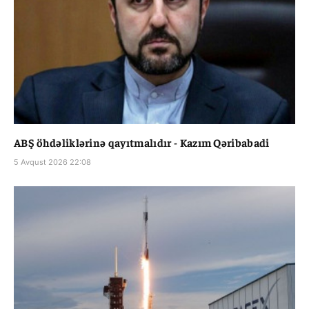
ABŞ öhdəliklərinə qayıtmalıdır - Kazım Qəribabadi
5 Avqust 2026 22:08