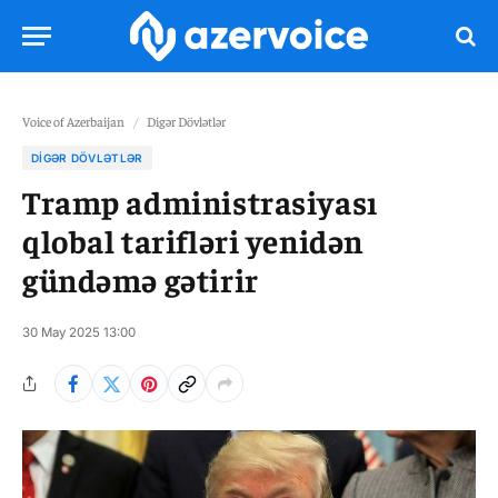
Voice of Azerbaijan
/
Digər Dövlətlər
DIGƏR DÖVLƏTLƏR
Tramp administrasiyası
qlobal tarifləri yenidən
gündəmə gətirir
30 May 2025 13:00