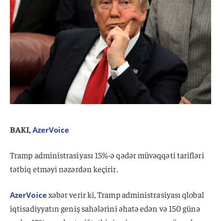
BAKI,
AzerVoice
Tramp administrasiyası 15%-ə qədər müvəqqəti tarifləri
tətbiq etməyi nəzərdən keçirir.
xəbər verir ki, Tramp administrasiyası qlobal
AzerVoice
iqtisadiyyatın geniş sahələrini əhatə edən və 150 günə