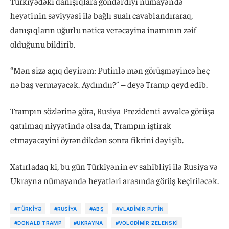
Türkiyədəki danışıqlara göndərdiyi nümayəndə
heyətinin səviyyəsi ilə bağlı sualı cavablandıraraq,
danışıqların uğurlu nəticə verəcəyinə inamının zəif
olduğunu bildirib.
“Mən sizə açıq deyirəm: Putinlə mən görüşməyincə heç
nə baş verməyəcək. Aydındır?” – deyə Tramp qeyd edib.
Trampın sözlərinə görə, Rusiya Prezidenti əvvəlcə görüşə
qatılmaq niyyətində olsa da, Trampın iştirak
etməyəcəyini öyrəndikdən sonra fikrini dəyişib.
Xatırladaq ki, bu gün Türkiyənin ev sahibliyi ilə Rusiya və
Ukrayna nümayəndə heyətləri arasında görüş keçiriləcək.
#TÜRKIYƏ
#RUSIYA
#ABŞ
#VLADIMIR PUTIN
#DONALD TRAMP
#UKRAYNA
#VOLODIMIR ZELENSKI