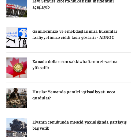
Levi Strauss kibertəhlükəsizlik insidentini
açıqlayıb
Gəmilərimizə və əməkdaşlarımıza hücumlar
fəaliyyətimizə ciddi təsir göstərir - ADNOC
Kanada dolları son səkkiz həftənin zirvəsinə
yüksəlib
Husilər Yəməndə paralel iqtisadiyyatı necə
qurdular?
Livanın cənubunda məscid yaxınlığında partlayış
baş verib