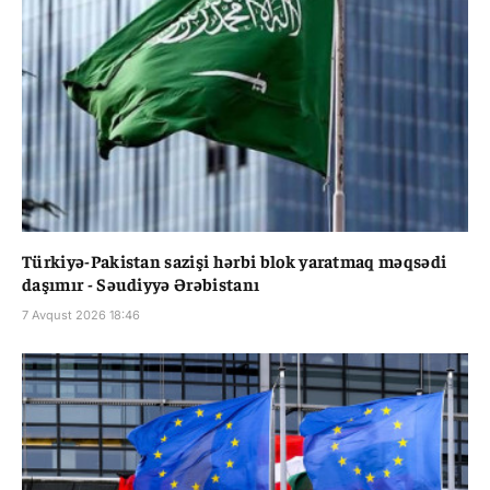
Türkiyə-Pakistan sazişi hərbi blok yaratmaq məqsədi
daşımır - Səudiyyə Ərəbistanı
7 Avqust 2026 18:46