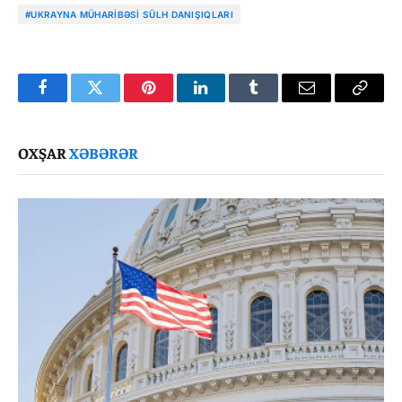
#UKRAYNA MÜHARIBƏSI SÜLH DANIŞIQLARI
Facebook
Twitter
Pinterest
LinkedIn
Tumblr
Email
Copy
Link
OXŞAR
XƏBƏRƏR