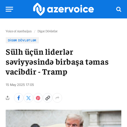
Voice of Azerbaijan
/
Digər Dövlətlər
DIGƏR DÖVLƏTLƏR
Sülh üçün liderlər
səviyyəsində birbaşa təmas
vacibdir - Tramp
15 May 2025 17:05