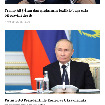
Tramp ABŞ-İran danışıqlarının tezliklə başa çata
biləcəyini deyib
7 Avqust 2026 18:29
Putin BƏƏ Prezidenti ilə Körfəz və Ukraynadakı
vəziyyəti müzakirə edib