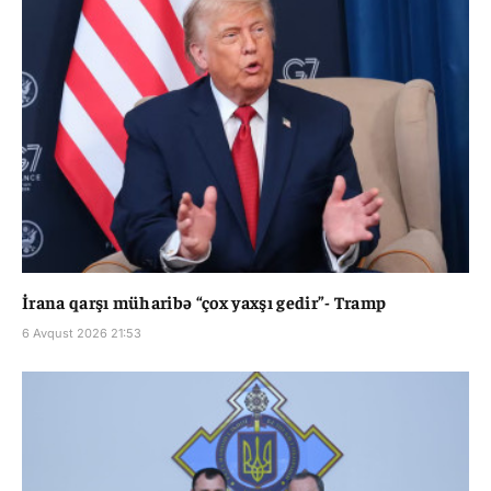
İrana qarşı müharibə “çox yaxşı gedir”- Tramp
6 Avqust 2026 21:53