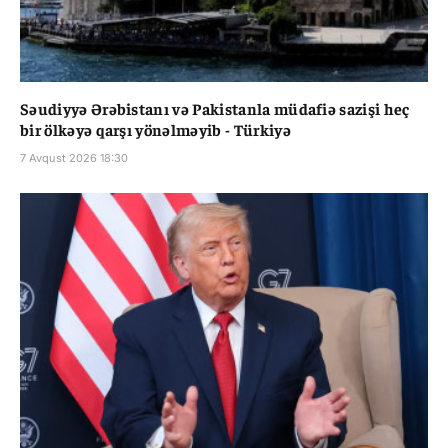
Səudiyyə Ərəbistanı və Pakistanla müdafiə sazişi heç
bir ölkəyə qarşı yönəlməyib - Türkiyə
7 Avqust 2026 18:30