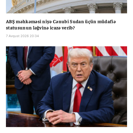
ABŞ məhkəməsi niyə Cənubi Sudan üçün müdafiə
statusunun ləğvinə icazə verib?
7 Avqust 2026 20:34