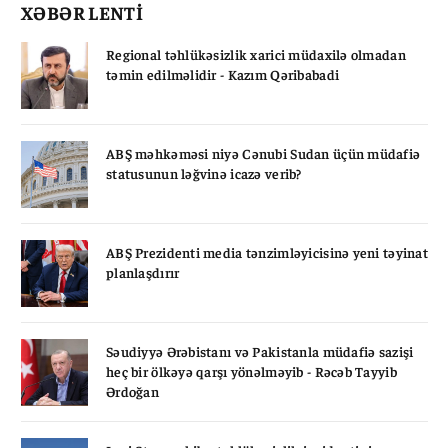
XƏBƏR LENTİ
Regional təhlükəsizlik xarici müdaxilə olmadan
təmin edilməlidir - Kazım Qəribabadi
ABŞ məhkəməsi niyə Cənubi Sudan üçün müdafiə
statusunun ləğvinə icazə verib?
ABŞ Prezidenti media tənzimləyicisinə yeni təyinat
planlaşdırır
Səudiyyə Ərəbistanı və Pakistanla müdafiə sazişi
heç bir ölkəyə qarşı yönəlməyib - Rəcəb Tayyib
Ərdoğan