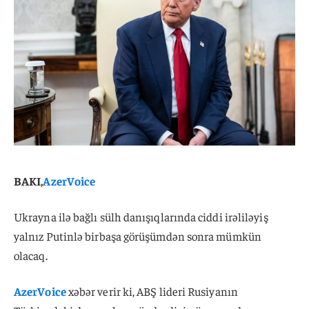
BAKI,
AzerVoice
Ukrayna ilə bağlı sülh danışıqlarında ciddi irəliləyiş
yalnız Putinlə birbaşa görüşümdən sonra mümkün
olacaq.
AzerVoice
xəbər verir ki, ABŞ lideri Rusiyanın