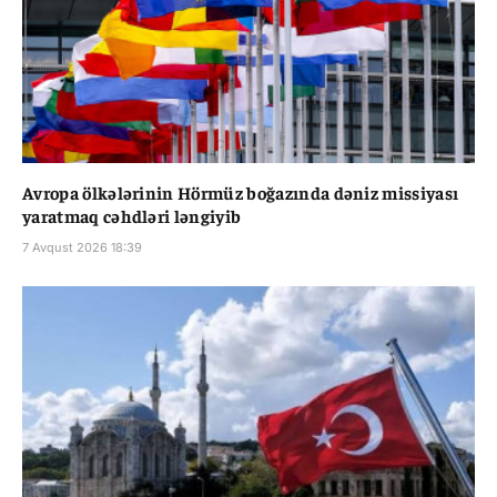
Avropa ölkələrinin Hörmüz boğazında dəniz missiyası
yaratmaq cəhdləri ləngiyib
7 Avqust 2026 18:39