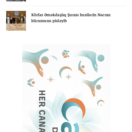
Körfəz Əməkdaşlıq Şurası husilərin Nəcran
hücumunu pisləyib