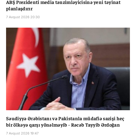
ABŞ Prezidenti media tənzimləyicisinə yeni təyinat
planlaşdırır
7 Avqust 2026 20:30
Səudiyyə Ərəbistanı və Pakistanla müdafiə sazişi heç
bir ölkəyə qarşı yönəlməyib - Rəcəb Tayyib Ərdoğan
7 Avqust 2026 19:47