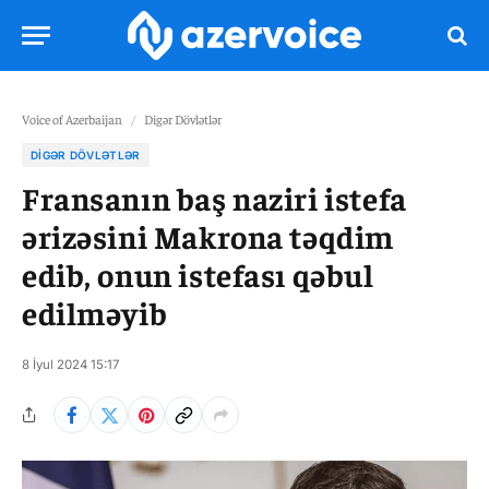
Voice of Azerbaijan
/
Digər Dövlətlər
DIGƏR DÖVLƏTLƏR
Fransanın baş naziri istefa
ərizəsini Makrona təqdim
edib, onun istefası qəbul
edilməyib
8 İyul 2024 15:17