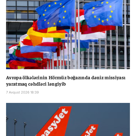
Avropa ölkələrinin Hörmüz boğazında dəniz missiyası
yaratmaq cəhdləri ləngiyib
7 Avqust 2026 18:39