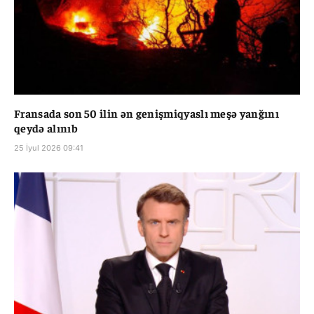
Fransada son 50 ilin ən genişmiqyaslı meşə yanğını
qeydə alınıb
25 İyul 2026 09:41