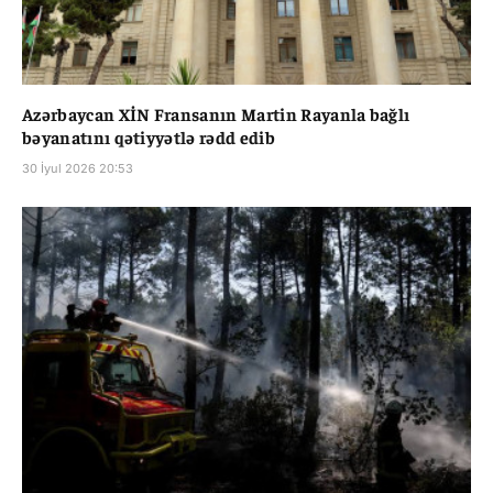
Azərbaycan XİN Fransanın Martin Rayanla bağlı
bəyanatını qətiyyətlə rədd edib
30 İyul 2026 20:53