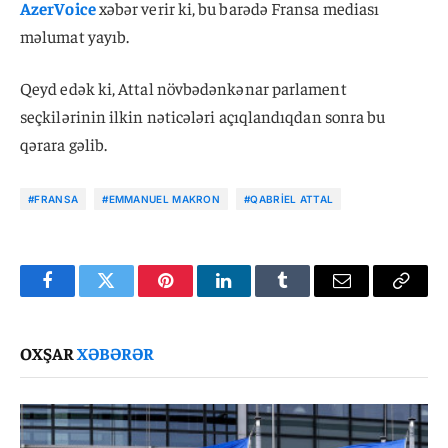
AzerVoice
xəbər verir ki, bu barədə Fransa mediası
məlumat yayıb.
Qeyd edək ki, Attal növbədənkənar parlament
seçkilərinin ilkin nəticələri açıqlandıqdan sonra bu
qərara gəlib.
#FRANSA
#EMMANUEL MAKRON
#QABRIEL ATTAL
Facebook
Twitter
Pinterest
LinkedIn
Tumblr
Email
Copy
Link
OXŞAR
XƏBƏRƏR