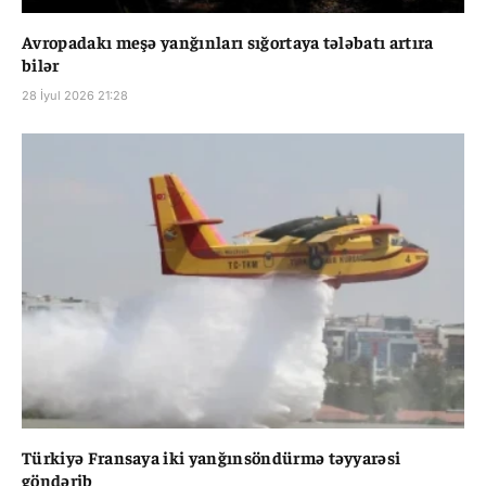
Avropadakı meşə yanğınları sığortaya tələbatı artıra
bilər
28 İyul 2026 21:28
Türkiyə Fransaya iki yanğınsöndürmə təyyarəsi
göndərib