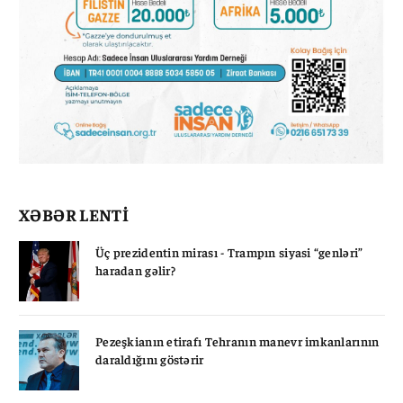
XƏBƏR LENTİ
Üç prezidentin mirası - Trampın siyasi “genləri”
haradan gəlir?
Pezeşkianın etirafı Tehranın manevr imkanlarının
daraldığını göstərir