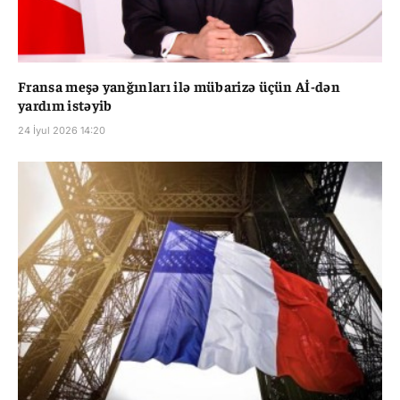
Fransa meşə yanğınları ilə mübarizə üçün Aİ-dən
yardım istəyib
24 İyul 2026 14:20