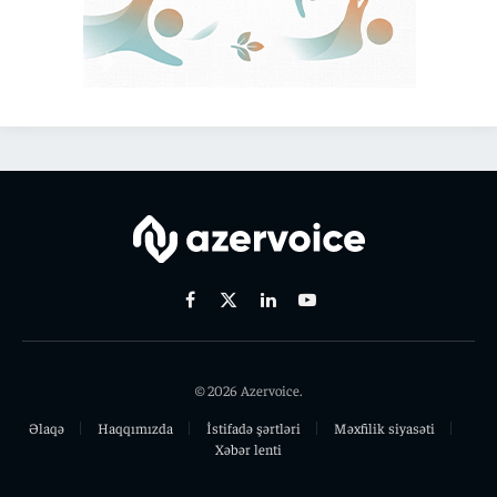
Facebook
X
Linkedin
Youtube
(Twitter)
© 2026 Azervoice.
Əlaqə
Haqqımızda
İstifadə şərtləri
Məxfilik siyasəti
Xəbər lenti