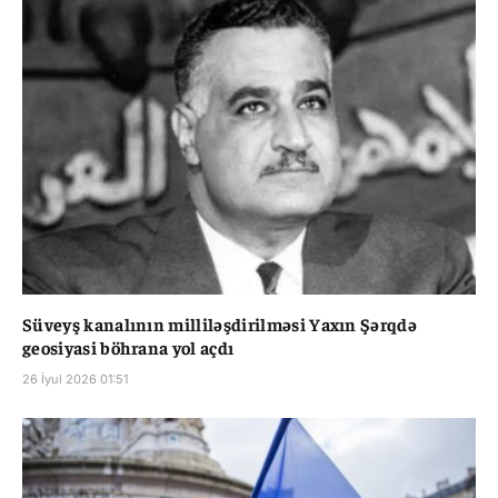
Süveyş kanalının milliləşdirilməsi Yaxın Şərqdə
geosiyasi böhrana yol açdı
26 İyul 2026 01:51