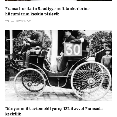
Fransa husilərin Səudiyyə neft tankerlərinə
hücumlarını kəskin pisləyib
23 İyul 2026 19:52
Dünyanın ilk avtomobil yarışı 132 il əvvəl Fransada
keçirilib