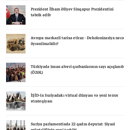
Prezident İlham Əliyev Sinqapur Prezidentini
təbrik edib
Avropa mərkəzli tarixə etiraz - Dekolonizasiya necə
öyrənilməlidir?
Türkiyədə insan alveri qurbanlarının sayı açıqlanıb
(ÖZƏL)
İŞİD-in Suriyadakı virtual dünyası və yeni terror
strateqiyası
Suriya parlamentində 22 qadın deputat: Siyasi
müxtəlifliyin yeni tərkibi