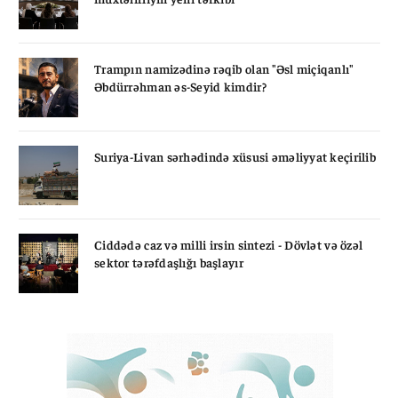
Trampın namizədinə rəqib olan "Əsl miçiqanlı"
Əbdürrəhman əs-Seyid kimdir?
Suriya-Livan sərhədində xüsusi əməliyyat keçirilib
Ciddədə caz və milli irsin sintezi - Dövlət və özəl
sektor tərəfdaşlığı başlayır