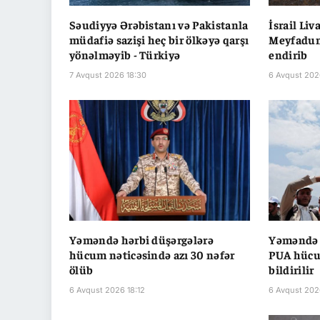
Səudiyyə Ərəbistanı və Pakistanla
İsrail Li
müdafiə sazişi heç bir ölkəyə qarşı
Meyfadun
yönəlməyib - Türkiyə
endirib
7 Avqust 2026 18:30
6 Avqust 202
Yəməndə hərbi düşərgələrə
Yəməndə d
hücum nəticəsində azı 30 nəfər
PUA hücum
ölüb
bildirilir
6 Avqust 2026 18:12
6 Avqust 202