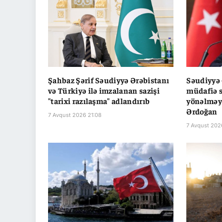
Şahbaz Şərif Səudiyyə Ərəbistanı
Səudiyyə 
və Türkiyə ilə imzalanan sazişi
müdafiə s
"tarixi razılaşma" adlandırıb
yönəlməyi
Ərdoğan
7 Avqust 2026 21:08
7 Avqust 202