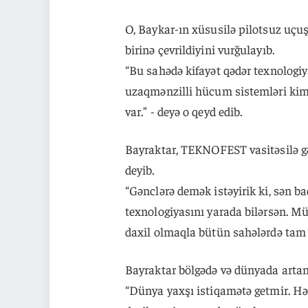
O, Baykar-ın xüsusilə pilotsuz uçu
birinə çevrildiyini vurğulayıb.
“Bu sahədə kifayət qədər texnologi
uzaqmənzilli hücum sistemləri kimi
var.” - deyə o qeyd edib.
Bayraktar, TEKNOFEST vasitəsilə gə
deyib.
“Gənclərə demək istəyirik ki, sən b
texnologiyasını yarada bilərsən. Mü
daxil olmaqla bütün sahələrdə tam m
Bayraktar bölgədə və dünyada artan 
“Dünya yaxşı istiqamətə getmir. Hə