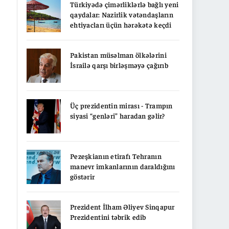
Türkiyədə çimərliklərlə bağlı yeni
qaydalar: Nazirlik vətəndaşların
ehtiyacları üçün hərəkətə keçdi
Pakistan müsəlman ölkələrini
İsrailə qarşı birləşməyə çağırıb
Üç prezidentin mirası - Trampın
siyasi “genləri” haradan gəlir?
Pezeşkianın etirafı Tehranın
manevr imkanlarının daraldığını
göstərir
Prezident İlham Əliyev Sinqapur
Prezidentini təbrik edib