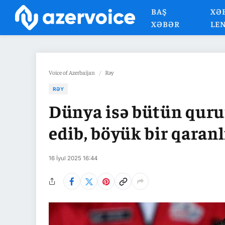
BAŞ
XƏ
XƏBƏR
LE
Voice of Azerbaijan
/
Rəy
RƏY
Dünya isə bütün qurum
edib, böyük bir qaranl
16 İyul 2025 16:44