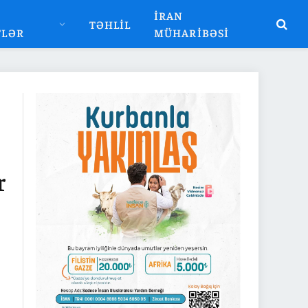
İRAN
TƏHLIL
TLƏR
MÜHARIBƏSI
r