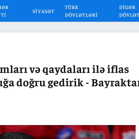
BƏR
TÜRK
DIGƏR
SIYASƏT
NTI
DÖVLƏTLƏRI
DÖVLƏ
ları və qaydaları ilə iflas
ığa doğru gedirik - Bayrakta