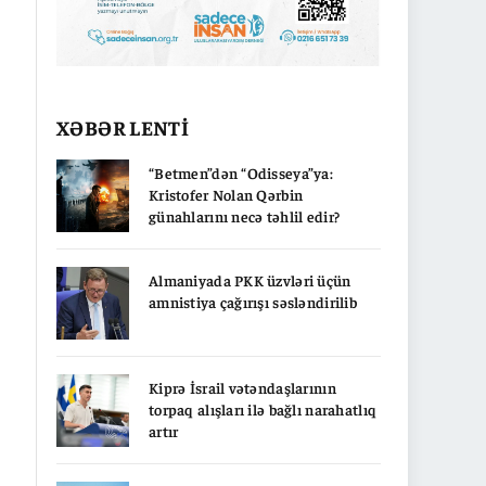
XƏBƏR LENTİ
“Betmen”dən “Odisseya”ya:
Kristofer Nolan Qərbin
günahlarını necə təhlil edir?
Almaniyada PKK üzvləri üçün
amnistiya çağırışı səsləndirilib
Kiprə İsrail vətəndaşlarının
torpaq alışları ilə bağlı narahatlıq
artır