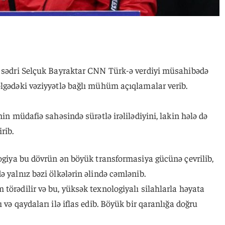
n sədri Selçuk Bayraktar CNN Türk-ə verdiyi müsahibədə
ölgədəki vəziyyətlə bağlı mühüm açıqlamalar verib.
ənin müdafiə sahəsində sürətlə irəlilədiyini, lakin hələ də
rib.
logiya bu dövrün ən böyük transformasiya gücünə çevrilib,
ə yalnız bəzi ölkələrin əlində cəmlənib.
törədilir və bu, yüksək texnologiyalı silahlarla həyata
 və qaydaları ilə iflas edib. Böyük bir qaranlığa doğru