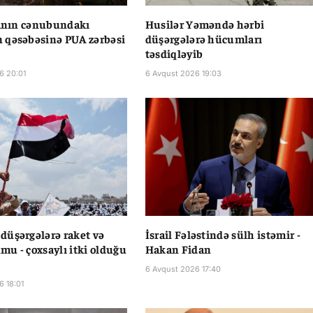
vanın cənubundakı
Husilər Yəməndə hərbi
 qəsəbəsinə PUA zərbəsi
düşərgələrə hücumları
təsdiqləyib
6 20:01
6 Avqust 2026 19:03
üşərgələrə raket və
İsrail Fələstində sülh istəmir -
u - çoxsaylı itki olduğu
Hakan Fidan
6 Avqust 2026 17:40
6 18:01