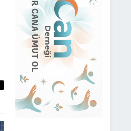
py
nk