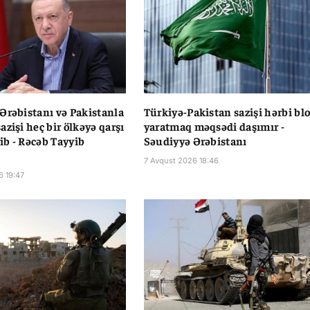
Ərəbistanı və Pakistanla
Türkiyə-Pakistan sazişi hərbi bl
azişi heç bir ölkəyə qarşı
yaratmaq məqsədi daşımır -
b - Rəcəb Tayyib
Səudiyyə Ərəbistanı
7 Avqust 2026 18:46
6 19:47