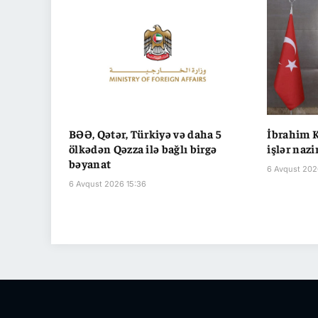
BƏƏ, Qətər, Türkiyə və daha 5
İbrahim K
ölkədən Qəzza ilə bağlı birgə
işlər nazi
bəyanat
6 Avqust 2026
6 Avqust 2026 15:36