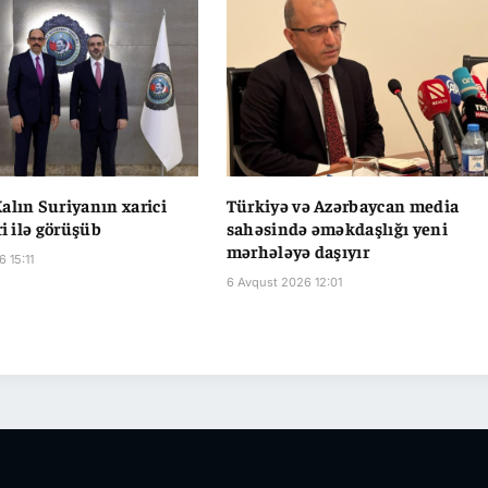
alın Suriyanın xarici
Türkiyə və Azərbaycan media
ri ilə görüşüb
sahəsində əməkdaşlığı yeni
mərhələyə daşıyır
 15:11
6 Avqust 2026 12:01