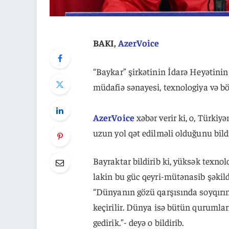
BAKI,
AzerVoice
“Baykar” şirkətinin İdarə Heyətini
müdafiə sənayesi, texnologiya və b
AzerVoice
xəbər verir ki, o, Türkiy
uzun yol qət edilməli olduğunu bildi
Bayraktar bildirib ki, yüksək texno
lakin bu güc qeyri-mütənasib şəkild
“Dünyanın gözü qarşısında soyqırım 
keçirilir. Dünya isə bütün qurumları
gedirik.”- deyə o bildirib.