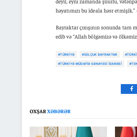
deyil, eyni zamanda şüurlu, vətənpə
həyatımızı bu ideala həsr etmişik.” -
Bayraktar çıxışının sonunda tam mü
edib və “Allah bölgəmizə və ölkəmiz
#TÜRKIYƏ
#SELÇUK BAYRAKTAR
#TÜRKI
#TÜRKIYƏ MÜDAFIƏ SƏNAYESI İDARƏSI
#TE
Fa
OXŞAR
XƏBƏRƏR