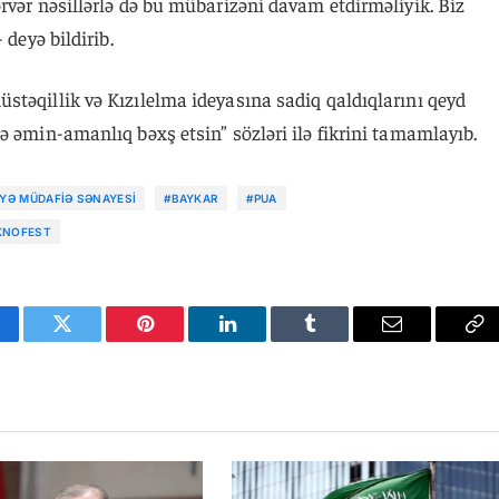
rvər nəsillərlə də bu mübarizəni davam etdirməliyik. Biz
 deyə bildirib.
stəqillik və Kızılelma ideyasına sadiq qaldıqlarını qeyd
ə əmin-amanlıq bəxş etsin” sözləri ilə fikrini tamamlayıb.
YƏ MÜDAFIƏ SƏNAYESI
#BAYKAR
#PUA
KNOFEST
cebook
Twitter
Pinterest
LinkedIn
Tumblr
Email
Co
Li