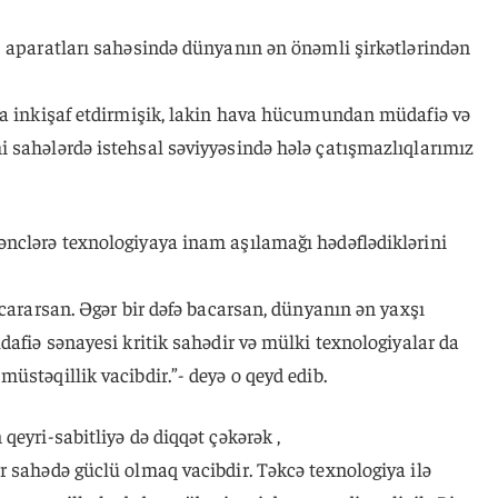
ş aparatları sahəsində dünyanın ən önəmli şirkətlərindən
ya inkişaf etdirmişik, lakin hava hücumundan müdafiə və
 sahələrdə istehsal səviyyəsində hələ çatışmazlıqlarımız
nclərə texnologiyaya inam aşılamağı hədəflədiklərini
acararsan. Əgər bir dəfə bacarsan, dünyanın ən yaxşı
dafiə sənayesi kritik sahədir və mülki texnologiyalar da
üstəqillik vacibdir.”- deyə o qeyd edib.
qeyri-sabitliyə də diqqət çəkərək ,
r sahədə güclü olmaq vacibdir. Təkcə texnologiya ilə