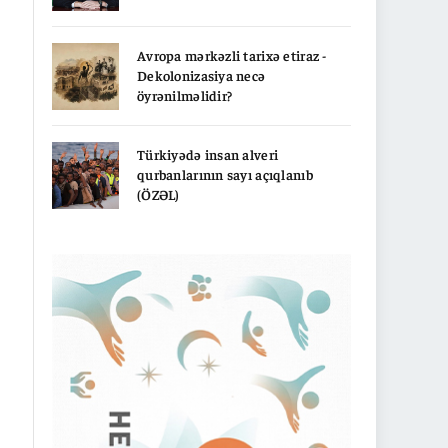
Avropa mərkəzli tarixə etiraz -
Dekolonizasiya necə
öyrənilməlidir?
Türkiyədə insan alveri
qurbanlarının sayı açıqlanıb
(ÖZƏL)