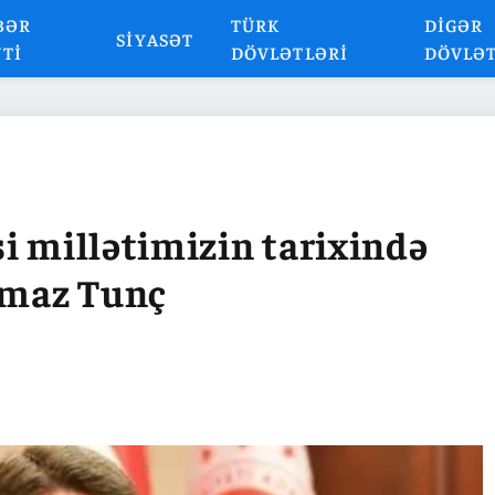
BƏR
TÜRK
DIGƏR
SIYASƏT
NTI
DÖVLƏTLƏRI
DÖVLƏ
i millətimizin tarixində
ılmaz Tunç