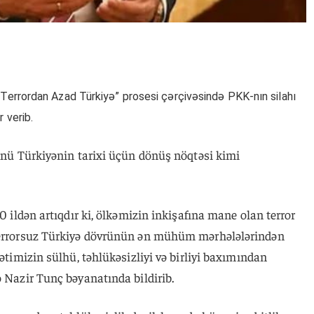
 “Terrordan Azad Türkiyə” prosesi çərçivəsində PKK-nın silahı
 verib.
günü Türkiyənin tarixi üçün dönüş nöqtəsi kimi
40 ildən artıqdır ki, ölkəmizin inkişafına mane olan terror
 Terrorsuz Türkiyə dövrünün ən mühüm mərhələlərindən
lətimizin sülhü, təhlükəsizliyi və birliyi baxımından
ə Nazir Tunç bəyanatında bildirib.