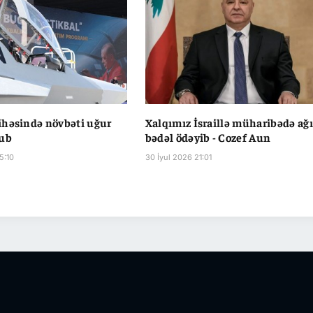
ihəsində növbəti uğur
Xalqımız İsraillə müharibədə ağı
nub
bədəl ödəyib - Cozef Aun
5:10
30 İyul 2026 21:01