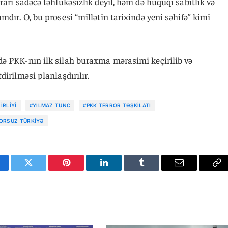
rarı sadəcə təhlükəsizlik deyil, həm də hüquqi sabitlik və
dır. O, bu prosesi “millətin tarixində yeni səhifə” kimi
ə PKK-nın ilk silah buraxma mərasimi keçirilib və
irilməsi planlaşdırılır.
IRLIYI
#YILMAZ TUNC
#PKK TERROR TƏŞKILATI
ORSUZ TÜRKIYƏ
cebook
Twitter
Pinterest
LinkedIn
Tumblr
Email
Co
Li