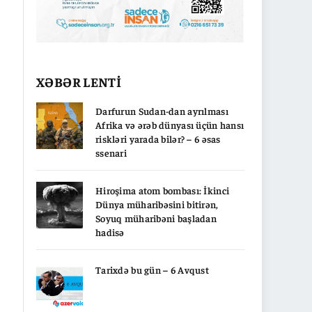
XƏBƏR LENTİ
Darfurun Sudan-dan ayrılması
Afrika və ərəb dünyası üçün hansı
riskləri yarada bilər? – 6 əsas
ssenari
Hiroşima atom bombası: İkinci
Dünya müharibəsini bitirən,
Soyuq müharibəni başladan
hadisə
Tarixdə bu gün – 6 Avqust