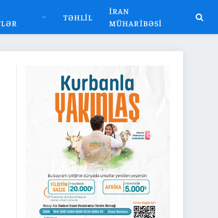
İRAN
TƏHLIL
TLƏR
MÜHARIBƏSI