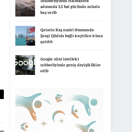
İndoneziyanın Halmahera
adasında 5,5 bal gücündə zəlzələ
baş verib
Qətərin Baş naziri Əmmanda
Şərqi Qüdslə bağlı keçirilən iclasa
qatılıb
Google süni intellekt
rəhbərliyində geniş dəyişikliklər
edib
py
nk