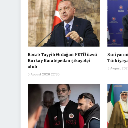
Rəcəb Tayyib Ərdoğan FETÖ üzvü
Suriyanın 
Burkay Karatepedən şikayətçi
Türkiyəyə
olub
5 Avqust 202
5 Avqust 2026 22:35