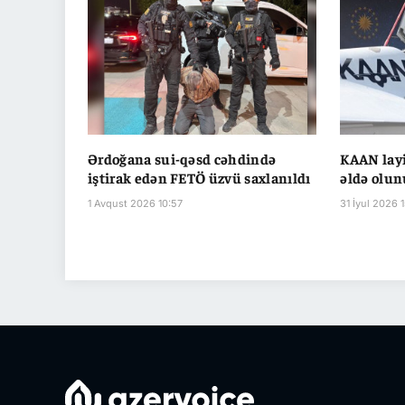
Ərdoğana sui-qəsd cəhdində
KAAN lay
iştirak edən FETÖ üzvü saxlanıldı
əldə olu
1 Avqust 2026 10:57
31 İyul 2026 1