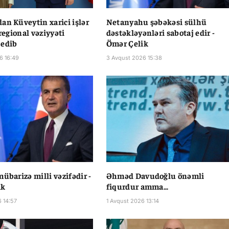
an Küveytin xarici işlər
Netanyahu şəbəkəsi sülhü
 regional vəziyyəti
dəstəkləyənləri sabotaj edir -
 edib
Ömər Çelik
6 16:49
3 Avqust 2026 15:38
übarizə milli vəzifədir -
Əhməd Davudoğlu önəmli
ik
fiqurdur amma...
6 14:57
1 Avqust 2026 13:14