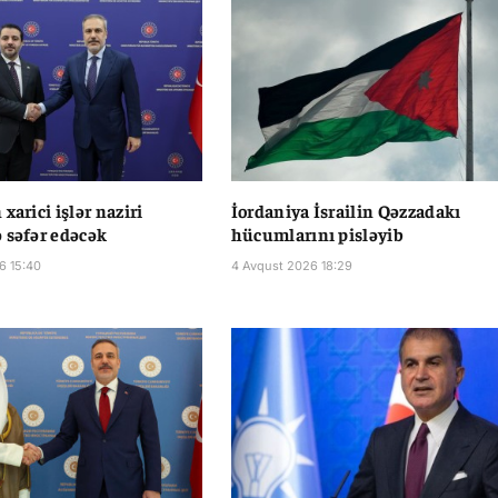
xarici işlər naziri
İordaniya İsrailin Qəzzadakı
 səfər edəcək
hücumlarını pisləyib
6 15:40
4 Avqust 2026 18:29