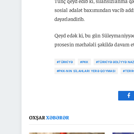
Tunç qeyd edib ki, silahsızlanma qə
sosial ədalət baxımından vacib addım
dəyərləndirib.
Qeyd edək ki, bu gün Süleymaniyyəd
prosesin mərhələli şəkildə davam etd
#TÜRKIYƏ
#PKK
#TÜRKIYƏ ƏDLIYYƏ NAZ
#PKK-NIN SILAHLARI YERƏ QOYMASI
#TERR
Fa
OXŞAR
XƏBƏRƏR