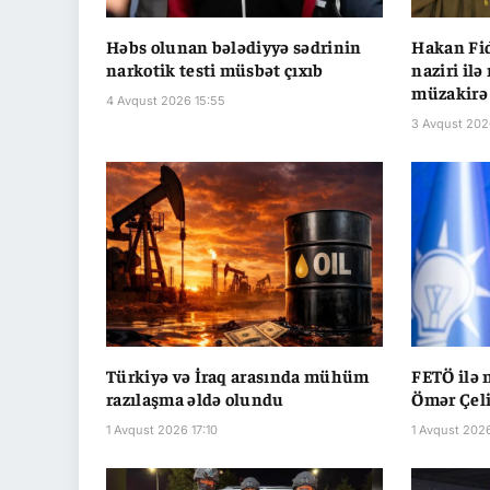
Həbs olunan bələdiyyə sədrinin
Hakan Fid
narkotik testi müsbət çıxıb
naziri ilə
müzakirə
4 Avqust 2026 15:55
3 Avqust 202
Türkiyə və İraq arasında mühüm
FETÖ ilə m
razılaşma əldə olundu
Ömər Çel
1 Avqust 2026 17:10
1 Avqust 202