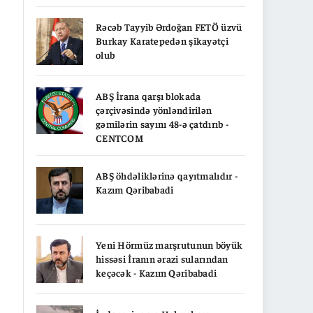
Rəcəb Tayyib Ərdoğan FETÖ üzvü
Burkay Karatepedən şikayətçi
olub
ABŞ İrana qarşı blokada
çərçivəsində yönləndirilən
gəmilərin sayını 48-ə çatdırıb -
CENTCOM
ABŞ öhdəliklərinə qayıtmalıdır -
Kazım Qəribabadi
Yeni Hörmüz marşrutunun böyük
hissəsi İranın ərazi sularından
keçəcək - Kazım Qəribabadi