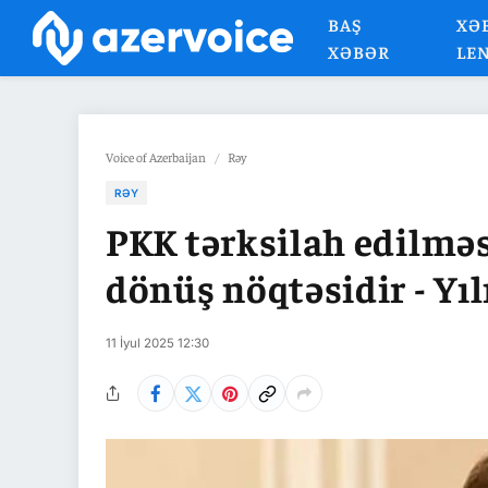
BAŞ
XƏ
XƏBƏR
LE
Voice of Azerbaijan
/
Rəy
RƏY
PKK tərksilah edilməs
dönüş nöqtəsidir - Y
11 İyul 2025 12:30