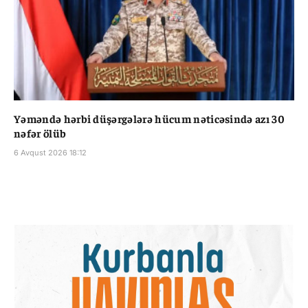
Yəməndə hərbi düşərgələrə hücum nəticəsində azı 30
nəfər ölüb
6 Avqust 2026 18:12