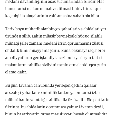
mədəni davamlılığının əsas sütunlarından biridir. Hər
hansı tarixi məkanın məhv edilməsi bütöv bir xalqın
keçmişi ilə əlaqələrinin zəifləməsinə səbəb ola bilər.
Tarix boyu müharibələr bir çox şəhərləri və abidələri yer
üzündən silib. Lakin müasir beynəlxalq hüquq silahlı
münaqişələr zamanı mədəni irsin qorunmasını xüsusi
öhdəlik kimi müəyyənləşdirir. Buna baxmayaraq, hərbi
əməliyyatların genişləndiyi ərazilərdə yerləşən tarixi
məkanların təhlükəsizliyini təmin etmək olduqca çətin
olaraq qalır.
Bu gün Livanın cənubunda yerləşən qədim qalalar,
arxeoloji şəhərlər və minilliklərdən gələn tarixi izlər
müharibənin yaratdığı təhlükə ilə üz-üzədir. Ekspertlərin
fikrincə, bu abidələrin qorunması yalnız Livanın deyil,
bütün bəşəriyyətin ortaq məsuliyyəti hesab olunmalıdır.