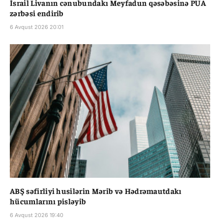
İsrail Livanın cənubundakı Meyfadun qəsəbəsinə PUA
zərbəsi endirib
6 Avqust 2026 20:01
ABŞ səfirliyi husilərin Mərib və Hədrəmautdakı
hücumlarını pisləyib
6 Avqust 2026 19:40