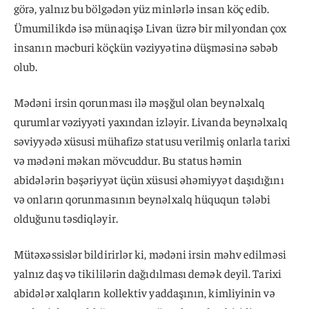
görə, yalnız bu bölgədən yüz minlərlə insan köç edib.
Ümumilikdə isə münaqişə Livan üzrə bir milyondan çox
insanın məcburi köçkün vəziyyətinə düşməsinə səbəb
olub.
Mədəni irsin qorunması ilə məşğul olan beynəlxalq
qurumlar vəziyyəti yaxından izləyir. Livanda beynəlxalq
səviyyədə xüsusi mühafizə statusu verilmiş onlarla tarixi
və mədəni məkan mövcuddur. Bu status həmin
abidələrin bəşəriyyət üçün xüsusi əhəmiyyət daşıdığını
və onların qorunmasının beynəlxalq hüququn tələbi
olduğunu təsdiqləyir.
Mütəxəssislər bildirirlər ki, mədəni irsin məhv edilməsi
yalnız daş və tikililərin dağıdılması demək deyil. Tarixi
abidələr xalqların kollektiv yaddaşının, kimliyinin və