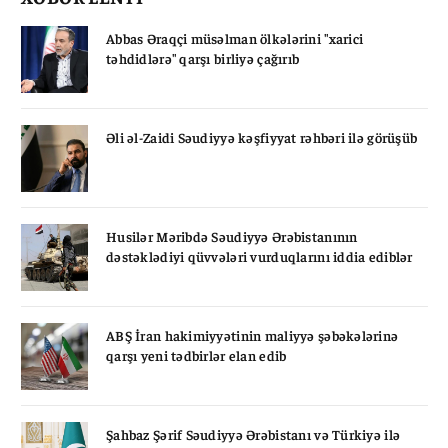
Abbas Əraqçi müsəlman ölkələrini "xarici
təhdidlərə" qarşı birliyə çağırıb
Əli əl-Zaidi Səudiyyə kəşfiyyat rəhbəri ilə görüşüb
Husilər Məribdə Səudiyyə Ərəbistanının
dəstəklədiyi qüvvələri vurduqlarını iddia ediblər
ABŞ İran hakimiyyətinin maliyyə şəbəkələrinə
qarşı yeni tədbirlər elan edib
Şahbaz Şərif Səudiyyə Ərəbistanı və Türkiyə ilə