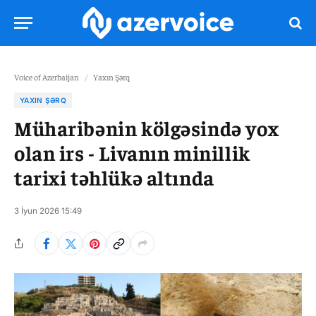
Voice of Azerbaijan
/
Yaxın Şərq
YAXIN ŞƏRQ
Müharibənin kölgəsində yox
olan irs - Livanın minillik
tarixi təhlükə altında
3 İyun 2026 15:49