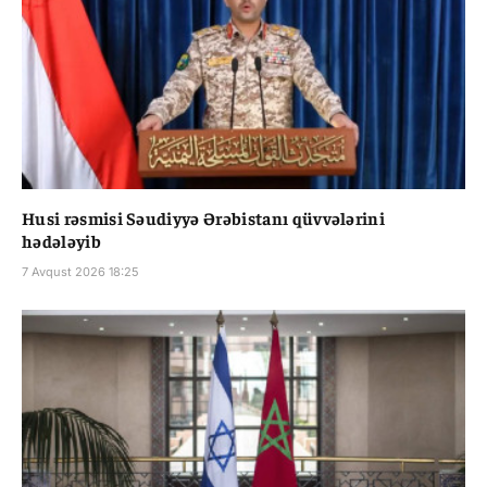
Husi rəsmisi Səudiyyə Ərəbistanı qüvvələrini
hədələyib
7 Avqust 2026 18:25