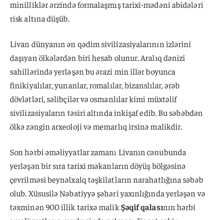
minilliklər ərzində formalaşmış tarixi-mədəni abidələri
risk altına düşüb.
Livan dünyanın ən qədim sivilizasiyalarının izlərini
daşıyan ölkələrdən biri hesab olunur. Aralıq dənizi
sahillərində yerləşən bu ərazi min illər boyunca
finikiyalılar, yunanlar, romalılar, bizanslılar, ərəb
dövlətləri, səlibçilər və osmanlılar kimi müxtəlif
sivilizasiyaların təsiri altında inkişaf edib. Bu səbəbdən
ölkə zəngin arxeoloji və memarlıq irsinə malikdir.
Son hərbi əməliyyatlar zamanı Livanın cənubunda
yerləşən bir sıra tarixi məkanların döyüş bölgəsinə
çevrilməsi beynəlxalq təşkilatların narahatlığına səbəb
olub. Xüsusilə Nəbatiyyə şəhəri yaxınlığında yerləşən və
təxminən 900 illik tarixə malik
Şəqif qalası
nın hərbi