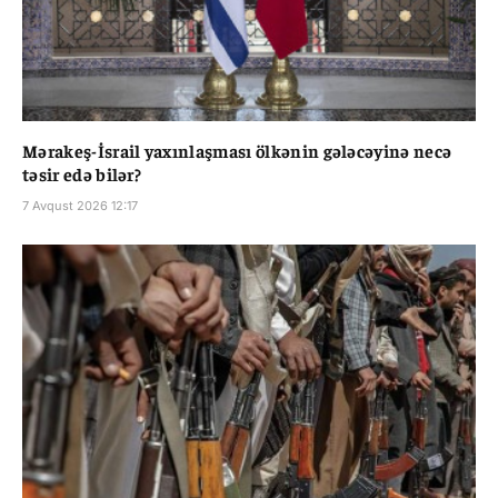
Mərakeş-İsrail yaxınlaşması ölkənin gələcəyinə necə
təsir edə bilər?
7 Avqust 2026 12:17