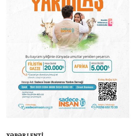
XƏBƏR LENTİ