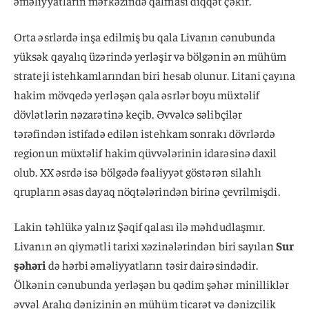
əməliyyatların mərkəzində qalması diqqət çəkir.
Orta əsrlərdə inşa edilmiş bu qala Livanın cənubunda
yüksək qayalıq üzərində yerləşir və bölgənin ən mühüm
strateji istehkamlarından biri hesab olunur. Litani çayına
hakim mövqedə yerləşən qala əsrlər boyu müxtəlif
dövlətlərin nəzarətinə keçib. Əvvəlcə səlibçilər
tərəfindən istifadə edilən istehkam sonrakı dövrlərdə
regionun müxtəlif hakim qüvvələrinin idarəsinə daxil
olub. XX əsrdə isə bölgədə fəaliyyət göstərən silahlı
qrupların əsas dayaq nöqtələrindən birinə çevrilmişdi.
Lakin təhlükə yalnız Şəqif qalası ilə məhdudlaşmır.
Livanın ən qiymətli tarixi xəzinələrindən biri sayılan
Sur
şəhəri
də hərbi əməliyyatların təsir dairəsindədir.
Ölkənin cənubunda yerləşən bu qədim şəhər minilliklər
əvvəl Aralıq dənizinin ən mühüm ticarət və dənizçilik