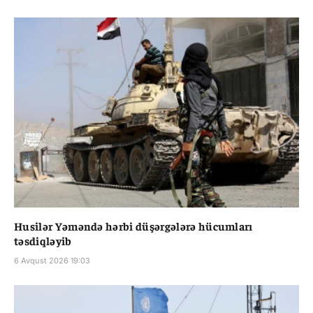
Husilər Yəməndə hərbi düşərgələrə hücumları
təsdiqləyib
6 Avqust 2026 19:03