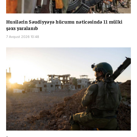
Husilərin Səudiyyəyə hücumu nəticəsində 11 mülki
şəxs yaralanıb
7 Avqust 2026 10:48