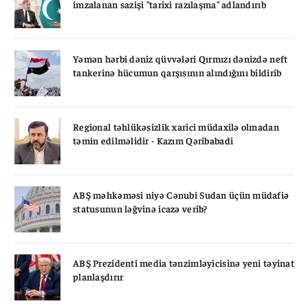
imzalanan sazişi "tarixi razılaşma" adlandırıb
Yəmən hərbi dəniz qüvvələri Qırmızı dənizdə neft
tankerinə hücumun qarşısının alındığını bildirib
Regional təhlükəsizlik xarici müdaxilə olmadan
təmin edilməlidir - Kazım Qəribabadi
ABŞ məhkəməsi niyə Cənubi Sudan üçün müdafiə
statusunun ləğvinə icazə verib?
ABŞ Prezidenti media tənzimləyicisinə yeni təyinat
planlaşdırır