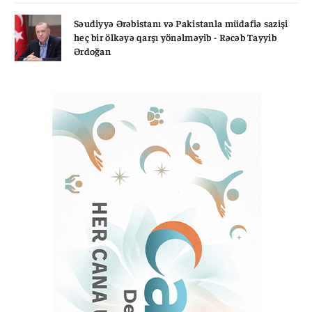
Səudiyyə Ərəbistanı və Pakistanla müdafiə sazişi
heç bir ölkəyə qarşı yönəlməyib - Rəcəb Tayyib
Ərdoğan