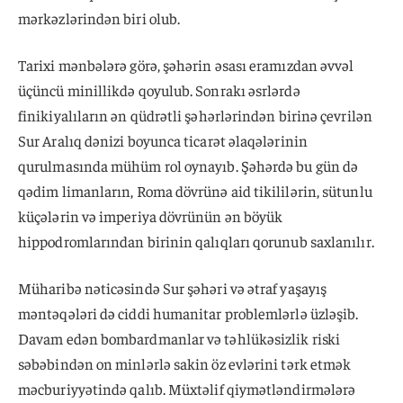
mərkəzlərindən biri olub.
Tarixi mənbələrə görə, şəhərin əsası eramızdan əvvəl
üçüncü minillikdə qoyulub. Sonrakı əsrlərdə
finikiyalıların ən qüdrətli şəhərlərindən birinə çevrilən
Sur Aralıq dənizi boyunca ticarət əlaqələrinin
qurulmasında mühüm rol oynayıb. Şəhərdə bu gün də
qədim limanların, Roma dövrünə aid tikililərin, sütunlu
küçələrin və imperiya dövrünün ən böyük
hippodromlarından birinin qalıqları qorunub saxlanılır.
Müharibə nəticəsində Sur şəhəri və ətraf yaşayış
məntəqələri də ciddi humanitar problemlərlə üzləşib.
Davam edən bombardmanlar və təhlükəsizlik riski
səbəbindən on minlərlə sakin öz evlərini tərk etmək
məcburiyyətində qalıb. Müxtəlif qiymətləndirmələrə