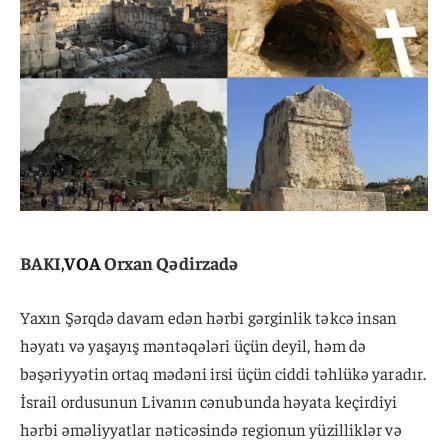
BAKI,
VOA
Orxan Qədirzadə
Yaxın Şərqdə davam edən hərbi gərginlik təkcə insan
həyatı və yaşayış məntəqələri üçün deyil, həm də
bəşəriyyətin ortaq mədəni irsi üçün ciddi təhlükə yaradır.
İsrail ordusunun Livanın cənubunda həyata keçirdiyi
hərbi əməliyyatlar nəticəsində regionun yüzilliklər və