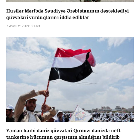
Husilər Məribdə Səudiyyə Ərəbistanının dəstəklədiyi
qüvvələri vurduqlarını iddia ediblər
7 Avqust 2026 21:49
Yəmən hərbi dəniz qüvvələri Qırmızı dənizdə neft
tankerinə hücumun qarşısının alındığını bildirib