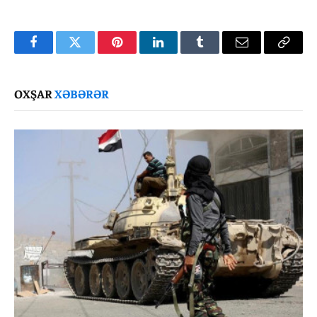
Facebook
Twitter
Pinterest
LinkedIn
Tumblr
Email
Copy
Link
OXŞAR
XƏBƏRƏR