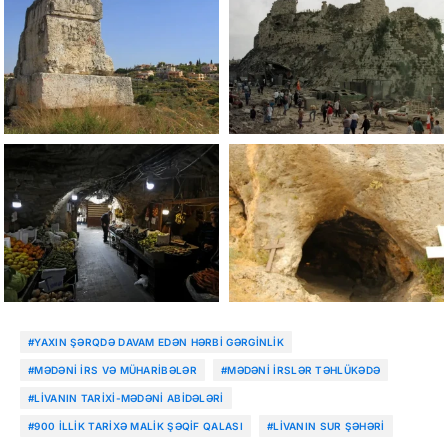
#YAXIN ŞƏRQDƏ DAVAM EDƏN HƏRBI GƏRGINLIK
#MƏDƏNI IRS VƏ MÜHARIBƏLƏR
#MƏDƏNI IRSLƏR TƏHLÜKƏDƏ
#LIVANIN TARIXI-MƏDƏNI ABIDƏLƏRI
#900 ILLIK TARIXƏ MALIK ŞƏQIF QALASI
#LIVANIN SUR ŞƏHƏRI