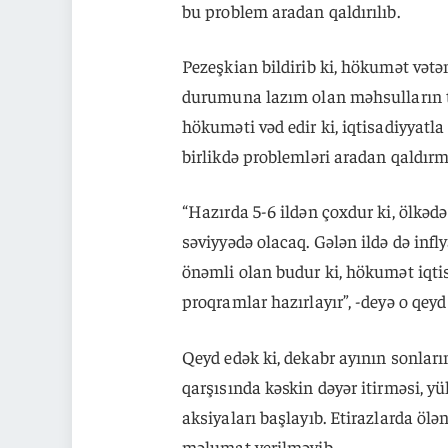
bu problem aradan qaldırılıb.
Pezeşkian bildirib ki, hökumət vətən
durumuna lazım olan məhsulların 
hökuməti vəd edir ki, iqtisadiyyatla 
birlikdə problemləri aradan qald
“Hazırda 5-6 ildən çoxdur ki, ölkədə
səviyyədə olacaq. Gələn ildə də inf
önəmli olan budur ki, hökumət iqtis
proqramlar hazırlayır”, -deyə o qeyd
Qeyd edək ki, dekabr ayının sonların
qarşısında kəskin dəyər itirməsi, yü
aksiyaları başlayıb. Etirazlarda ölə
məlumat verilməyib.