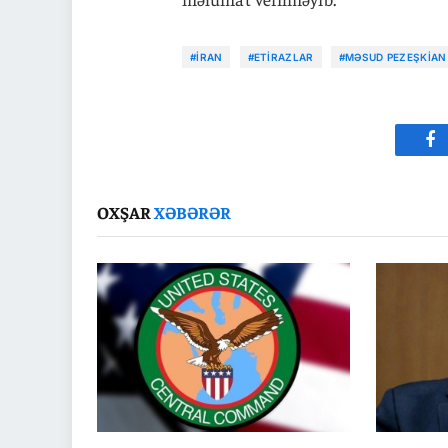
#İRAN
#ETIRAZLAR
#MƏSUD PEZEŞKIAN
Fa
OXŞAR
XƏBƏRƏR