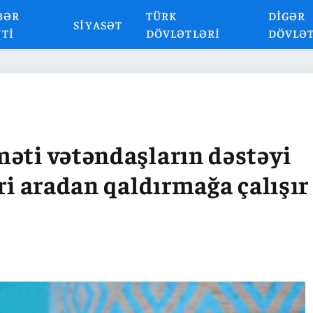
BƏR
TÜRK
DIGƏR
SIYASƏT
NTI
DÖVLƏTLƏRI
DÖVLƏ
əti vətəndaşların dəstəyi
ri aradan qaldırmağa çalışır