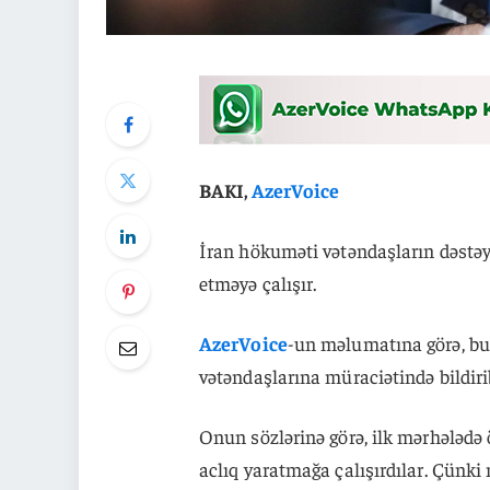
BAKI,
AzerVoice
İran hökuməti vətəndaşların dəstəyi
etməyə çalışır.
AzerVoice
-un məlumatına görə, bu
vətəndaşlarına müraciətində bildiri
Onun sözlərinə görə, ilk mərhələdə
aclıq yaratmağa çalışırdılar. Çünki