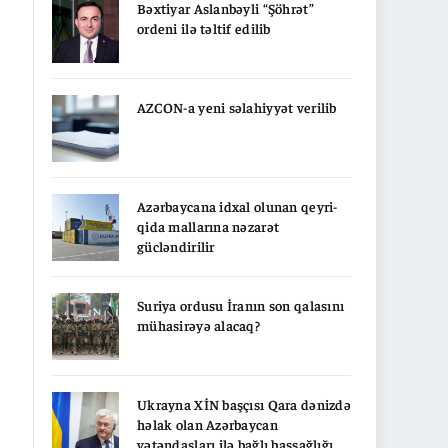
Bəxtiyar Aslanbəyli “Şöhrət”
ordeni ilə təltif edilib
AZCON-a yeni səlahiyyət verilib
Azərbaycana idxal olunan qeyri-
qida mallarına nəzarət
gücləndirilir
Suriya ordusu İranın son qalasını
mühasirəyə alacaq?
Ukrayna XİN başçısı Qara dənizdə
həlak olan Azərbaycan
vətəndaşları ilə bağlı başsağlığı