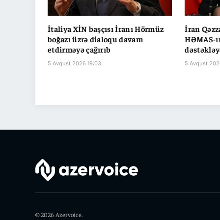
İtaliya XİN başçısı İranı Hörmüz
İran Qəzz
boğazı üzrə dialoqu davam
HƏMAS-ın
etdirməyə çağırıb
dəstəkləy
5 Avqust 2026 19:03
5 Avqust 202
© 2026 Azervoice.