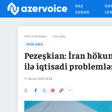
BAŞ
XƏ
XƏBƏR
LE
Voice of Azerbaijan
/
Yaxın Şərq
YAXIN ŞƏRQ
Pezeşkian: İran hökum
ilə iqtisadi problemlə
11 Yanvar 2026 19:44