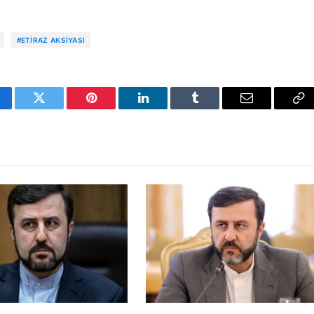
#ETIRAZ AKSIYASI
cebook
Twitter
Pinterest
LinkedIn
Tumblr
Email
Co
Li