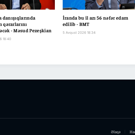
a danışıqlarında
İranda bu il azı 56 nəfər edam
 qərarlarını
edilib - BMT
əcək - Məsud Pezeşkian
5 Avqust 2026 18:34
6 18:40
Əlaqə
Ha