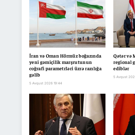
İran və Oman Hörmüz boğazında
Qətər və 
yeni gəmiçilik marşrutunun
regional 
coğrafi parametrləri üzrə razılığa
ediblər
gəlib
5 Avqust 202
5 Avqust 2026 19:44