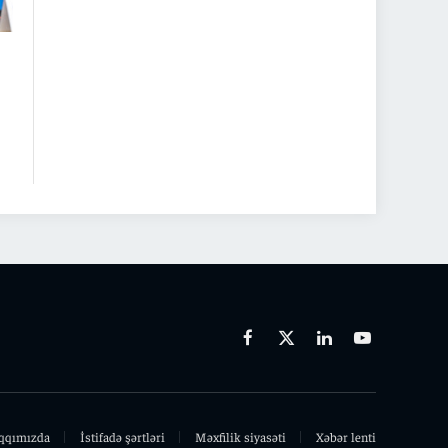
Facebook
X
Linkedin
Youtube
(Twitter)
qqımızda
İstifadə şərtləri
Məxfilik siyasəti
Xəbər lenti