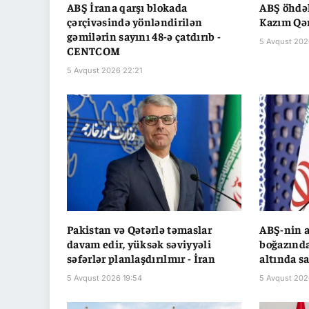
ABŞ İrana qarşı blokada
ABŞ öhdəl
çərçivəsində yönləndirilən
Kazım Qə
gəmilərin sayını 48-ə çatdırıb -
5 Avqust 202
CENTCOM
5 Avqust 2026 22:21
Pakistan və Qətərlə təmaslar
ABŞ-nin 
davam edir, yüksək səviyyəli
boğazında
səfərlər planlaşdırılmır - İran
altında sa
5 Avqust 2026 19:54
5 Avqust 202