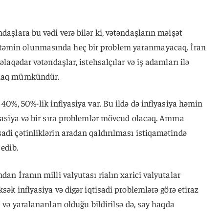
daşlara bu vədi verə bilər ki, vətəndaşların məişət
təmin olunmasında heç bir problem yaranmayacaq. İran
əlaqədar vətəndaşlar, istehsalçılar və iş adamları ilə
ırmaq mümkündür.
 40%, 50%-lik inflyasiya var. Bu ildə də inflyasiya həmin
lyasiya və bir sıra problemlər mövcud olacaq. Amma
adi çətinliklərin aradan qaldırılması istiqamətində
 edib.
dan İranın milli valyutası rialın xarici valyutalar
ksək inflyasiya və digər iqtisadi problemlərə görə etiraz
n və yaralananları olduğu bildirilsə də, say haqda