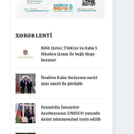
XƏBƏR LENTİ
BƏƏ, Qətər, Türkiyə və daha 5
ölkədən Qəzza ilə bağlı birgə
bəyanat
İbrahim Kalın Suriyanın xarici
işlər naziri ilə görüşüb
Fəxrəddin İsmayılov
Azərbaycanın UNESCO yanında
daimi nümayəndəsi təyin edilib