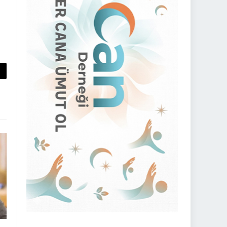
py
nk