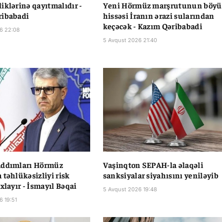
iklərinə qayıtmalıdır -
Yeni Hörmüz marşrutunun böy
ribabadi
hissəsi İranın ərazi sularından
keçəcək - Kazım Qəribabadi
6 22:08
5 Avqust 2026 21:40
addımları Hörmüz
Vaşinqton SEPAH-la əlaqəli
 təhlükəsizliyi risk
sanksiyalar siyahısını yeniləyib
xlayır - İsmayıl Bəqai
5 Avqust 2026 19:48
6 19:51