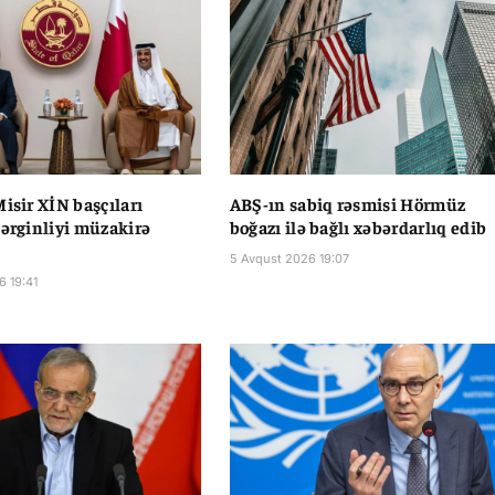
Misir XİN başçıları
ABŞ-ın sabiq rəsmisi Hörmüz
gərginliyi müzakirə
boğazı ilə bağlı xəbərdarlıq edib
5 Avqust 2026 19:07
6 19:41