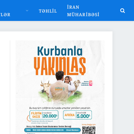
İRAN
TƏHLIL
TLƏR
MÜHARIBƏSI