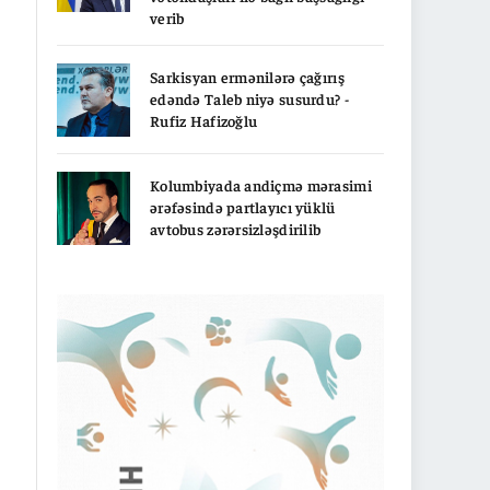
verib
Sarkisyan ermənilərə çağırış
edəndə Taleb niyə susurdu? -
Rufiz Hafizoğlu
Kolumbiyada andiçmə mərasimi
ərəfəsində partlayıcı yüklü
avtobus zərərsizləşdirilib