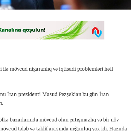
 ilə mövcud nigaranlıq və iqtisadi problemləri həll
nu İran prezidenti Məsud Pezşekian bu gün İran
b.
 ölkə bazarlarında mövcud olan çatışmazlıq və bir növ
 mövcud tələb və təklif arasında uyğunluq yox idi. Hazırda