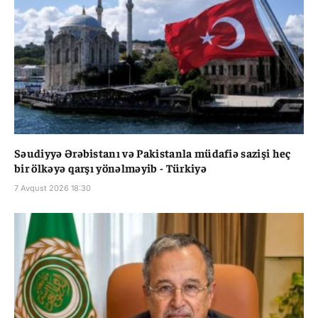
Səudiyyə Ərəbistanı və Pakistanla müdafiə sazişi heç
bir ölkəyə qarşı yönəlməyib - Türkiyə
7 Avqust 2026 18:30