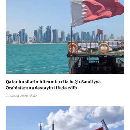
Qətər husilərin hücumları ilə bağlı Səudiyyə
Ərəbistanına dəstəyini ifadə edib
7 Avqust 2026 18:42