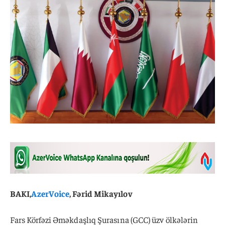
BAKI,
AzerVoice
, Fərid Mikayılov
Fars Körfəzi Əməkdaşlıq Şurasına (GCC) üzv ölkələrin