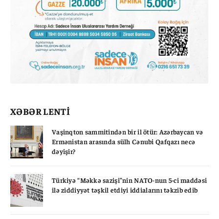
XƏBƏR LENTİ
Vaşinqton sammitindən bir il ötür: Azərbaycan və
Ermənistan arasında sülh Cənubi Qafqazı necə
dəyişir?
Türkiyə “Məkkə sazişi”nin NATO-nun 5-ci maddəsi
ilə ziddiyyət təşkil etdiyi iddialarını təkzib edib