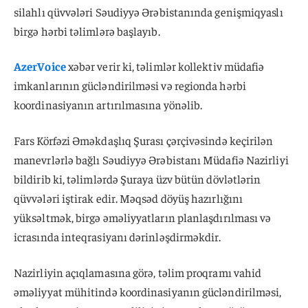
silahlı qüvvələri Səudiyyə Ərəbistanında genişmiqyaslı
birgə hərbi təlimlərə başlayıb.
AzerVoice
xəbər verir ki, təlimlər kollektiv müdafiə
imkanlarının gücləndirilməsi və regionda hərbi
koordinasiyanın artırılmasına yönəlib.
Fars Körfəzi Əməkdaşlıq Şurası çərçivəsində keçirilən
manevrlərlə bağlı Səudiyyə Ərəbistanı Müdafiə Nazirliyi
bildirib ki, təlimlərdə Şuraya üzv bütün dövlətlərin
qüvvələri iştirak edir. Məqsəd döyüş hazırlığını
yüksəltmək, birgə əməliyyatların planlaşdırılması və
icrasında inteqrasiyanı dərinləşdirməkdir.
Nazirliyin açıqlamasına görə, təlim proqramı vahid
əməliyyat mühitində koordinasiyanın gücləndirilməsi,