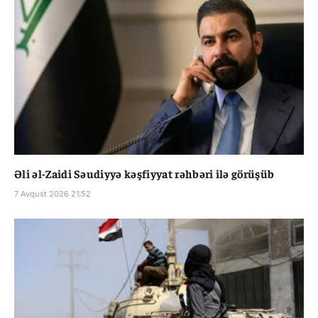
Əli əl-Zaidi Səudiyyə kəşfiyyat rəhbəri ilə görüşüb
7 Avqust 2026 21:52