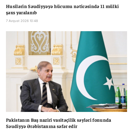
Husilərin Səudiyyəyə hücumu nəticəsində 11 mülki
şəxs yaralanıb
7 Avqust 2026 10:48
Pakistanın Baş naziri vasitəçilik səyləri fonunda
Səudiyyə Ərəbistanına səfər edir