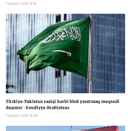
7 Avqust 2026 19:18
Türkiyə-Pakistan sazişi hərbi blok yaratmaq məqsədi
daşımır - Səudiyyə Ərəbistanı
7 Avqust 2026 18:46