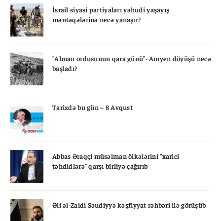
İsrail siyasi partiyaları yəhudi yaşayış
məntəqələrinə necə yanaşır?
"Alman ordusunun qara günü"- Amyen döyüşü necə
başladı?
Tarixdə bu gün – 8 Avqust
Abbas Əraqçi müsəlman ölkələrini "xarici
təhdidlərə" qarşı birliyə çağırıb
Əli əl-Zaidi Səudiyyə kəşfiyyat rəhbəri ilə görüşüb