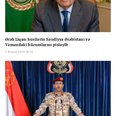
Ərəb Liqası husilərin Səudiyyə Ərəbistanı və
Yəməndəki hücumlarını pisləyib
7 Avqust 2026 18:25