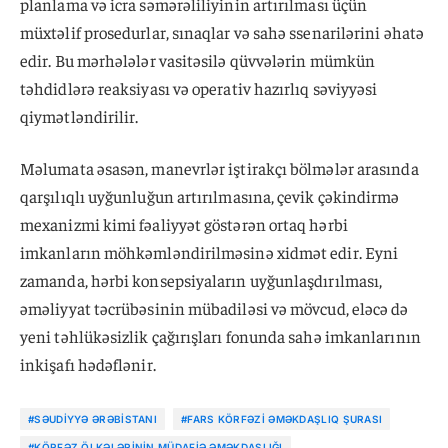
planlama və icra səmərəliliyinin artırılması üçün
müxtəlif prosedurlar, sınaqlar və sahə ssenarilərini əhatə
edir. Bu mərhələlər vasitəsilə qüvvələrin mümkün
təhdidlərə reaksiyası və operativ hazırlıq səviyyəsi
qiymətləndirilir.
Məlumata əsasən, manevrlər iştirakçı bölmələr arasında
qarşılıqlı uyğunluğun artırılmasına, çevik çəkindirmə
mexanizmi kimi fəaliyyət göstərən ortaq hərbi
imkanların möhkəmləndirilməsinə xidmət edir. Eyni
zamanda, hərbi konsepsiyaların uyğunlaşdırılması,
əməliyyat təcrübəsinin mübadiləsi və mövcud, eləcə də
yeni təhlükəsizlik çağırışları fonunda sahə imkanlarının
inkişafı hədəflənir.
#SƏUDIYYƏ ƏRƏBISTANI
#FARS KÖRFƏZI ƏMƏKDAŞLIQ ŞURASI
#KÖRFƏZ ÖLKƏLƏRININ MÜDAFIƏ ƏMƏKDAŞLIĞI