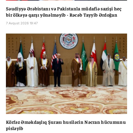
Səudiyyə Ərəbistanı və Pakistanla müdafiə sazişi heç
bir ölkəyə qarşı yönəlməyib - Rəcəb Tayyib Ərdoğan
7 Avqust 2026 19:47
Körfəz Əməkdaşlıq Şurası husilərin Nəcran hücumunu
pisləyib