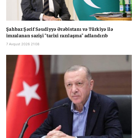
Şahbaz Şərif Səudiyyə Ərəbistanı və Türkiyə ilə
imzalanan sazişi "tarixi razılaşma" adlandırıb
7 Avqust 2026 21:08