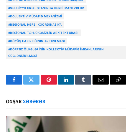
#SƏUDIYYƏ ƏRƏBISTANINDA HƏRBI MANEVRLƏR
#KOLLEKTIV MÜDAFIƏ MEXANIZMI
#REGIONAL HƏRBI KOORDINASIYA
#REGIONAL TƏHLÜKƏSIZLIK ARXITEKTURASI
#DÖYÜŞ HAZIRLIĞININ ARTIRILMASI
#KÖRFƏZ ÖLKƏLƏRININ KOLLEKTIV MÜDAFIƏ IMKANLARININ
GÜCLƏNDIRILMƏSI
Facebook
Twitter
Pinterest
LinkedIn
Tumblr
Email
Copy
Link
OXŞAR
XƏBƏRƏR