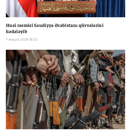
Husi rəsmisi Səudiyyə Ərəbistanı qüvvələrini
hədələyib
7 Avqust 2026 18:25