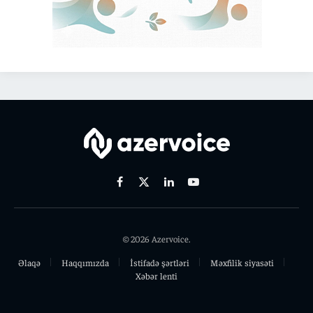
Facebook
X
Linkedin
Youtube
(Twitter)
© 2026 Azervoice.
Əlaqə
Haqqımızda
İstifadə şərtləri
Məxfilik siyasəti
Xəbər lenti