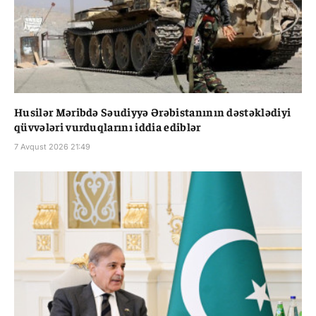
Husilər Məribdə Səudiyyə Ərəbistanının dəstəklədiyi
qüvvələri vurduqlarını iddia ediblər
7 Avqust 2026 21:49