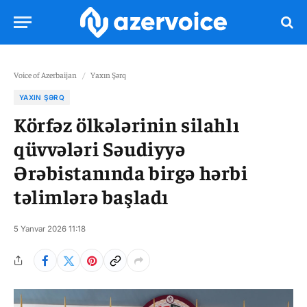
Voice of Azerbaijan
/
Yaxın Şərq
YAXIN ŞƏRQ
Körfəz ölkələrinin silahlı
qüvvələri Səudiyyə
Ərəbistanında birgə hərbi
təlimlərə başladı
5 Yanvar 2026 11:18