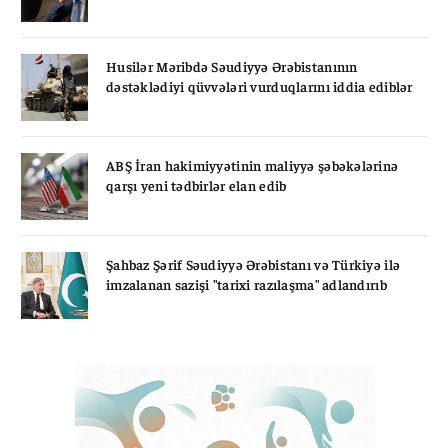
Husilər Məribdə Səudiyyə Ərəbistanının
dəstəklədiyi qüvvələri vurduqlarını iddia ediblər
ABŞ İran hakimiyyətinin maliyyə şəbəkələrinə
qarşı yeni tədbirlər elan edib
Şahbaz Şərif Səudiyyə Ərəbistanı və Türkiyə ilə
imzalanan sazişi "tarixi razılaşma" adlandırıb