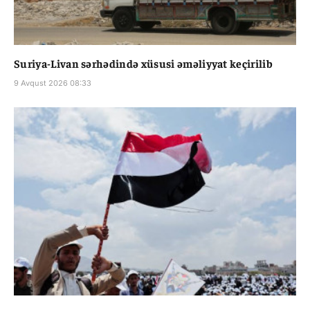
Suriya-Livan sərhədində xüsusi əməliyyat keçirilib
9 Avqust 2026 08:33