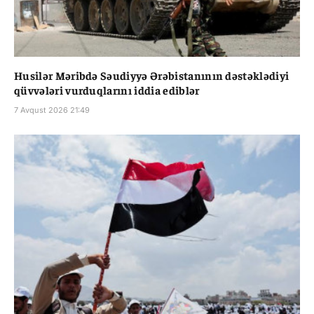
Husilər Məribdə Səudiyyə Ərəbistanının dəstəklədiyi
qüvvələri vurduqlarını iddia ediblər
7 Avqust 2026 21:49