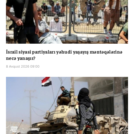
İsrail siyasi partiyaları yəhudi yaşayış məntəqələrinə
necə yanaşır?
8 Avqust 2026 09:00