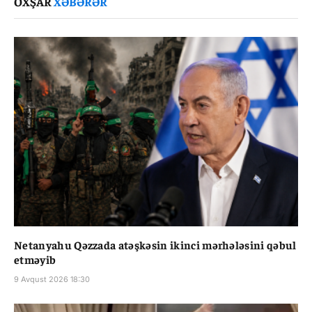
OXŞAR
XƏBƏRƏR
Netanyahu Qəzzada atəşkəsin ikinci mərhələsini qəbul
etməyib
9 Avqust 2026 18:30