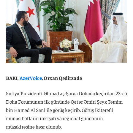
BAKI,
AzerVoice
, Orxan Qədirzadə
Suriya Prezidenti Əhməd əş-Şəraa Dohada keçirilən 23-cü
Doha Forumunun ilk günündə Qətər Əmiri Şeyx Təmim
bin Həməd Al Sani ilə görüş keçirib. Görüş ikitərəfli
münasibətlərin inkişafı və regional gündəmin
müzakirəsinə həsr olunub.