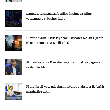
Linuxda terminalın fərdiləşdirilməsi: Alias
yaratmaq və .bashrc faylı
“Betmen”dən “Odisseya”ya: Kristofer Nolan Qərbin
günahlarını necə təhlil edir?
Almaniyada PKK üzvləri üçün amnistiya çağırışı
səsləndirilib
Kiprə İsrail vətəndaşlarının torpaq alışları ilə bağlı
narahatlıq artır