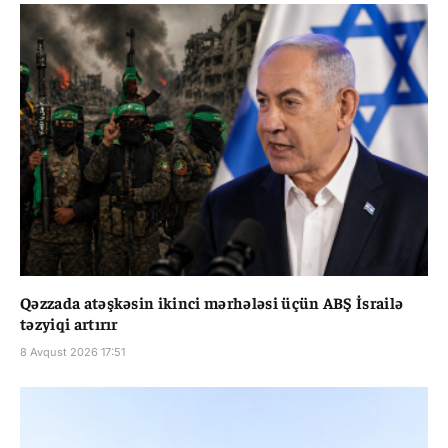
Qəzzada atəşkəsin ikinci mərhələsi üçün ABŞ İsrailə
təzyiqi artırır
8 Avqust 2026 17:51