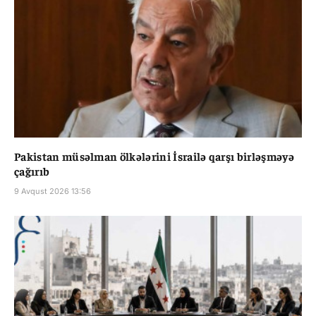
Pakistan müsəlman ölkələrini İsrailə qarşı birləşməyə
çağırıb
9 Avqust 2026 13:56