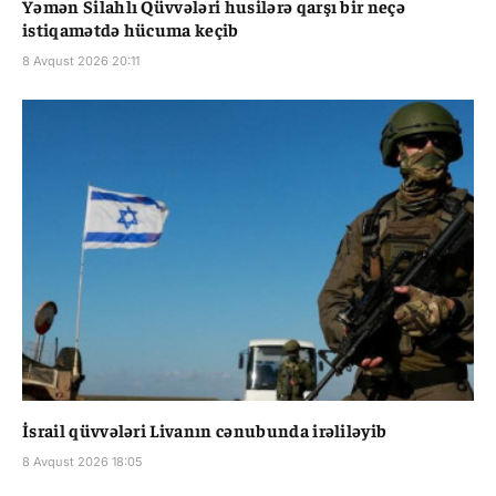
Yəmən Silahlı Qüvvələri husilərə qarşı bir neçə
istiqamətdə hücuma keçib
8 Avqust 2026 20:11
İsrail qüvvələri Livanın cənubunda irəliləyib
8 Avqust 2026 18:05