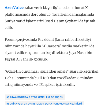
AzerVoice
xəbər verir ki, görüş barədə məlumat X
platformasında dərc olunub. Tərəflərin danışıqlarında
Suriya xarici işlər naziri Əsəd Həsən Şeybani də iştirak
edib.
Forum çərçivəsində Prezident Şəraa rəhbərlik etdiyi
nümayəndə heyəti ilə “Al Jazeera” media mərkəzini də
ziyarət edib və qurumun baş direktoru Şeyx Nasir bin
Faysal Al Sani ilə görüşüb.
“Ədalətin qurulması: sözlərdən əmələ” şüarı ilə keçirilən
Doha Forumunda bu il 160-dan çox ölkədən 6 mindən
artıq nümayəndə və 471 spiker iştirak edir.
#ŞARAA DOHADA QƏTƏR ƏMIRI ILƏ GÖRÜŞDÜ
#SURIYA–QƏTƏR DANIŞIQLARI DOHA FORUMUNDA KEÇIRILDI