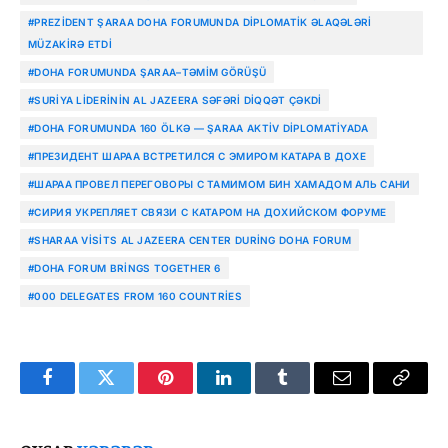
#PREZIDENT ŞARAA DOHA FORUMUNDA DIPLOMATIK ƏLAQƏLƏRI
MÜZAKIRƏ ETDI
#DOHA FORUMUNDA ŞARAA–TƏMIM GÖRÜŞÜ
#SURIYA LIDERININ AL JAZEERA SƏFƏRI DIQQƏT ÇƏKDI
#DOHA FORUMUNDA 160 ÖLKƏ — ŞARAA AKTIV DIPLOMATIYADA
#ПРЕЗИДЕНТ ШАРАА ВСТРЕТИЛСЯ С ЭМИРОМ КАТАРА В ДОХЕ
#ШАРАА ПРОВЕЛ ПЕРЕГОВОРЫ С ТАМИМОМ БИН ХАМАДОМ АЛЬ САНИ
#СИРИЯ УКРЕПЛЯЕТ СВЯЗИ С КАТАРОМ НА ДОХИЙСКОМ ФОРУМЕ
#SHARAA VISITS AL JAZEERA CENTER DURING DOHA FORUM
#DOHA FORUM BRINGS TOGETHER 6
#000 DELEGATES FROM 160 COUNTRIES
Facebook
Twitter
Pinterest
LinkedIn
Tumblr
Email
Copy
Link