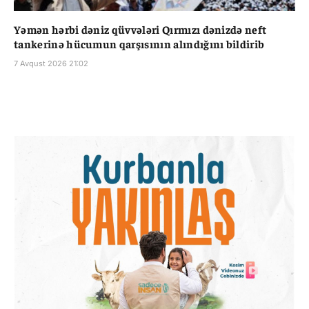
Yəmən hərbi dəniz qüvvələri Qırmızı dənizdə neft
tankerinə hücumun qarşısının alındığını bildirib
7 Avqust 2026 21:02