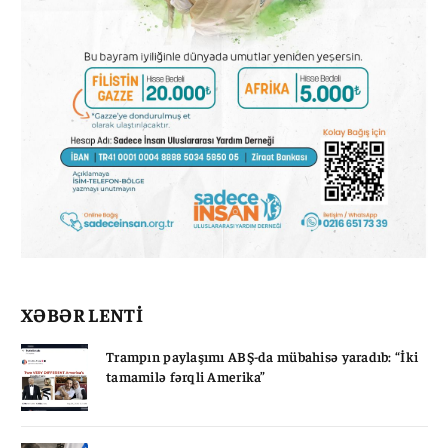
XƏBƏR LENTİ
Trampın paylaşımı ABŞ-da mübahisə yaradıb: “İki
tamamilə fərqli Amerika”