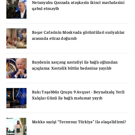
Netanyahu Qəzzada atəşkəsin ikinci mərhələsini
qəbul etməyib
Bəşər Cəfərinin Moskvada görüntüləri suriyalılar
arasında etiraz doğurub
Baydenin xərçəng xəstəliyi ilə bağlı oğlundan
açıqlama: Xəstəlik bütün bədəninə yayılıb
Bakı Təşəbbüs Qrupu 9 Avqust - Beynəlxalq Yerli
Xalqlar Günü ilə bağlı məlumat yayıb
Məkkə sazişi “Terrorsuz Türkiyə” ilə əlaqəlidirmi?