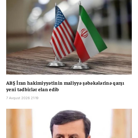
ABŞ İran hakimiyyətinin maliyyə şəbəkələrinə qarşı
yeni tədbirlər elan edib
7 Avqust 2026 21:19