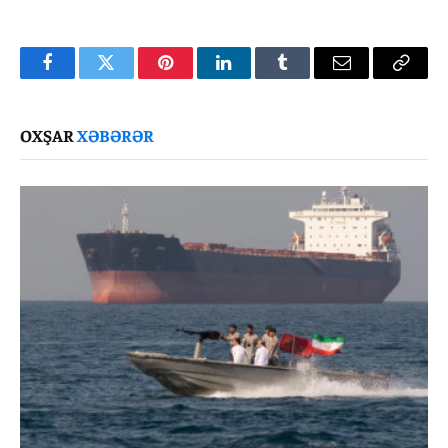
Facebook
Twitter
Pinterest
LinkedIn
Tumblr
Email
Copy
Link
OXŞAR
XƏBƏRƏR