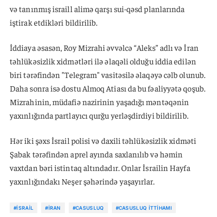
və tanınmış israill alimə qarşı sui-qəsd planlarında
iştirak etdikləri bildirilib.
İddiaya əsasən, Roy Mizrahi əvvəlcə “Aleks” adlı və İran
təhlükəsizlik xidmətləri ilə əlaqəli olduğu iddia edilən
biri tərəfindən "Telegram" vasitəsilə əlaqəyə cəlb olunub.
Daha sonra isə dostu Almoq Atiası da bu fəaliyyətə qoşub.
Mizrahinin, müdafiə nazirinin yaşadığı məntəqənin
yaxınlığında partlayıcı qurğu yerləşdirdiyi bildirilib.
Hər iki şəxs İsrail polisi və daxili təhlükəsizlik xidməti
Şabak tərəfindən aprel ayında saxlanılıb və həmin
vaxtdan bəri istintaq altındadır. Onlar İsrailin Hayfa
yaxınlığındakı Neşer şəhərində yaşayırlar.
#İSRAIL
#İRAN
#CASUSLUQ
#CASUSLUQ ITTIHAMI