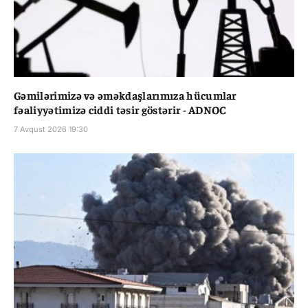
Gəmilərimizə və əməkdaşlarımıza hücumlar
fəaliyyətimizə ciddi təsir göstərir - ADNOC
7 Avqust 2026 19:30