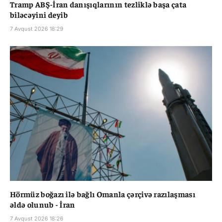
Tramp ABŞ-İran danışıqlarının tezliklə başa çata
biləcəyini deyib
7 Avqust 2026 18:29
Hörmüz boğazı ilə bağlı Omanla çərçivə razılaşması
əldə olunub - İran
7 Avqust 2026 18:26