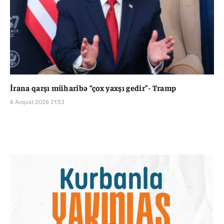
İrana qarşı müharibə “çox yaxşı gedir”- Tramp
6 Avqust 2026 21:53