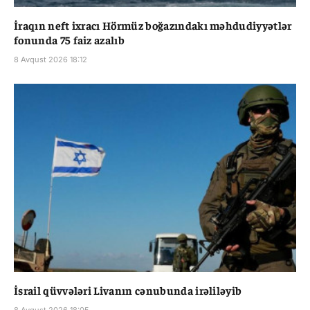
İraqın neft ixracı Hörmüz boğazındakı məhdudiyyətlər
fonunda 75 faiz azalıb
8 Avqust 2026 18:12
İsrail qüvvələri Livanın cənubunda irəliləyib
8 Avqust 2026 18:05