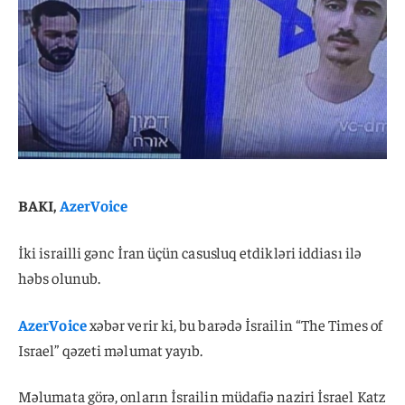
BAKI,
AzerVoice
İki israilli gənc İran üçün casusluq etdikləri iddiası ilə
həbs olunub.
AzerVoice
xəbər verir ki, bu barədə İsrailin “The Times of
Israel” qəzeti məlumat yayıb.
Məlumata görə, onların İsrailin müdafiə naziri İsrael Katz