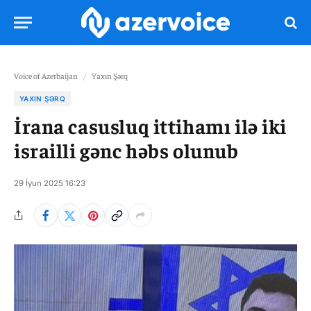
Voice of Azerbaijan
/
Yaxın Şərq
YAXIN ŞƏRQ
İrana casusluq ittihamı ilə iki
israilli gənc həbs olunub
29 İyun 2025 16:23