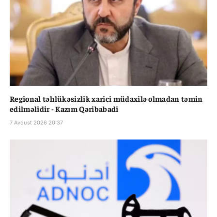
Regional təhlükəsizlik xarici müdaxilə olmadan təmin
edilməlidir - Kazım Qəribabadi
7 Avqust 2026 20:37