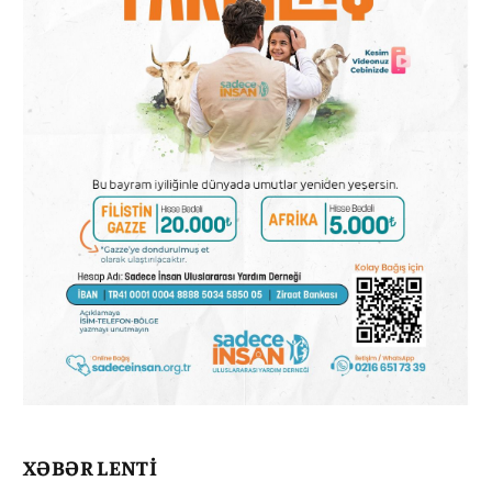
XƏBƏR LENTİ