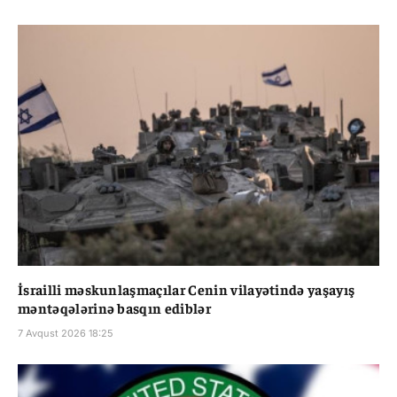
İsrailli məskunlaşmaçılar Cenin vilayətində yaşayış
məntəqələrinə basqın ediblər
7 Avqust 2026 18:25