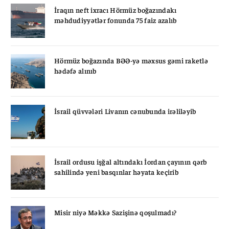
İraqın neft ixracı Hörmüz boğazındakı
məhdudiyyətlər fonunda 75 faiz azalıb
Hörmüz boğazında BƏƏ-yə məxsus gəmi raketlə
hədəfə alınıb
İsrail qüvvələri Livanın cənubunda irəliləyib
İsrail ordusu işğal altındakı İordan çayının qərb
sahilində yeni basqınlar həyata keçirib
Misir niyə Məkkə Sazişinə qoşulmadı?