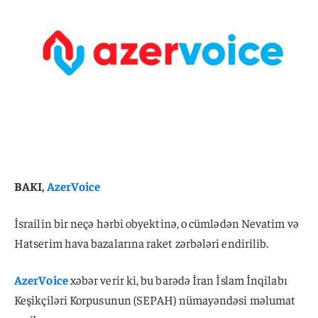
BAKI,
AzerVoice
İsrailin bir neçə hərbi obyektinə, o cümlədən Nevatim və
Hatserim hava bazalarına raket zərbələri endirilib.
AzerVoice
xəbər verir ki, bu barədə İran İslam İnqilabı
Keşikçiləri Korpusunun (SEPAH) nümayəndəsi məlumat