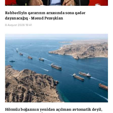
Rəhbərliyin qərarının arxasında sona qədər
dayanacağıq - Məsud Pezeşkian
8 Avqust 2026 19:41
Hörmüz boğazının yenidən açılması avtomatik deyil,