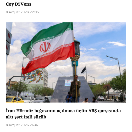
Cey Di Vens
8 Avqust 2026 22:05
İran Hörmüz boğazının açılması üçün ABŞ qarşısında
altı şərt irəli sürüb
8 Avqust 2026 21:36