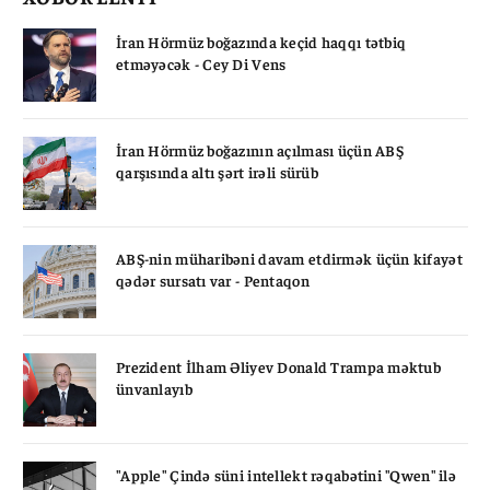
İran Hörmüz boğazında keçid haqqı tətbiq
etməyəcək - Cey Di Vens
İran Hörmüz boğazının açılması üçün ABŞ
qarşısında altı şərt irəli sürüb
ABŞ-nin müharibəni davam etdirmək üçün kifayət
qədər sursatı var - Pentaqon
Prezident İlham Əliyev Donald Trampa məktub
ünvanlayıb
"Apple" Çində süni intellekt rəqabətini "Qwen" ilə