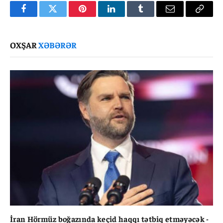
Facebook
Twitter
Pinterest
LinkedIn
Tumblr
Email
Copy
Link
OXŞAR
XƏBƏRƏR
İran Hörmüz boğazında keçid haqqı tətbiq etməyəcək -