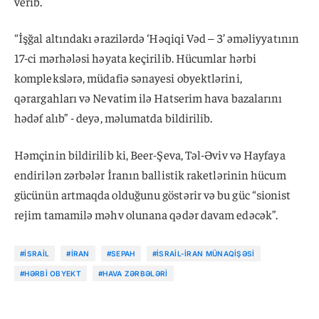
verib.
“İşğal altındakı ərazilərdə ‘Həqiqi Vəd – 3’ əməliyyatının
17-ci mərhələsi həyata keçirilib. Hücumlar hərbi
komplekslərə, müdafiə sənayesi obyektlərini,
qərargahları və Nevatim ilə Hatserim hava bazalarını
hədəf alıb” - deyə, məlumatda bildirilib.
Həmçinin bildirilib ki, Beer-Şeva, Təl-Əviv və Hayfaya
endirilən zərbələr İranın ballistik raketlərinin hücum
gücünün artmaqda olduğunu göstərir və bu güc “sionist
rejim tamamilə məhv olunana qədər davam edəcək”.
#İSRAIL
#İRAN
#SEPAH
#İSRAIL-İRAN MÜNAQIŞƏSI
#HƏRBI OBYEKT
#HAVA ZƏRBƏLƏRI