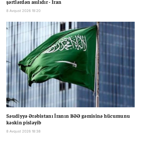
şərtlərdən asılıdır - İran
8 Avqust 2026 19:20
Səudiyyə Ərəbistanı İranın BƏƏ gəmisinə hücumunu
kəskin pisləyib
8 Avqust 2026 18:38