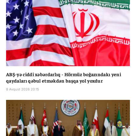
ABŞ-yə ciddi xəbərdarlıq - Hörmüz boğazındakı yeni
qaydaları qəbul etməkdən başqa yol yoxdur
8 Avqust 2026 20:15