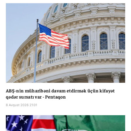
ABŞ-nin müharibəni davam etdirmək üçün kifayət
qədər sursatı var - Pentaqon
8 Avqust 2026 21:01