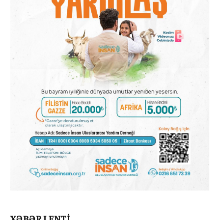
XƏBƏR LENTİ