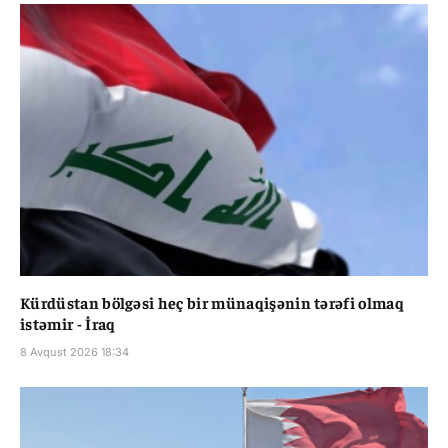
Kürdüstan bölgəsi heç bir münaqişənin tərəfi olmaq
istəmir - İraq
8 Avqust 2026 18:34