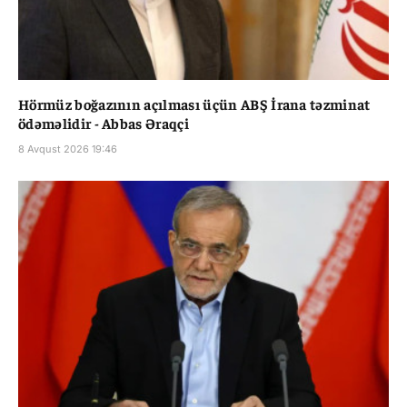
Hörmüz boğazının açılması üçün ABŞ İrana təzminat
ödəməlidir - Abbas Əraqçi
8 Avqust 2026 19:46