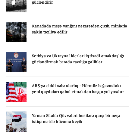
gücləndirir
Kanadada meşə yanğını nəzarətdən çıxıb, minlərlə
sakin təxliyə edilir
Serbiya və Ukrayna liderləri iqtisadi əməkdaşlığı
gücləndirmək barədə razılığa gəliblər
ABŞ-yə ciddi xəbərdarlıq - Hörmüz boğazındakı
yeni qaydaları qəbul etməkdən başqa yol yoxdur
Yəmən Silahlı Qüvvələri husilərə qarşı bir neçə
istiqamətdə hücuma keçib