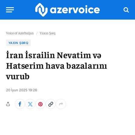
Voice of Azerbaijan
/
Yaxın Şərq
YAXIN ŞƏRQ
İran İsrailin Nevatim və
Hatserim hava bazalarını
vurub
20 İyun 2025 19:26