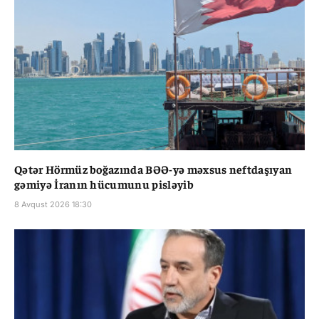
Qətər Hörmüz boğazında BƏƏ-yə məxsus neftdaşıyan
gəmiyə İranın hücumunu pisləyib
8 Avqust 2026 18:30