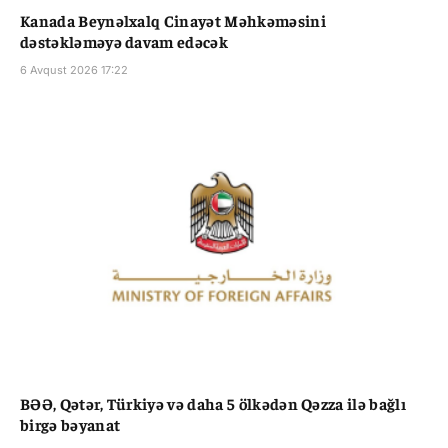
Kanada Beynəlxalq Cinayət Məhkəməsini
dəstəkləməyə davam edəcək
6 Avqust 2026 17:22
BƏƏ, Qətər, Türkiyə və daha 5 ölkədən Qəzza ilə bağlı
birgə bəyanat