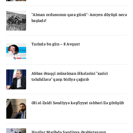
"Alman ordusunun qara günü"- Amyen döyüşü necə
başladı?
Tarixdə bu gün – 8 Avqust
Abbas Əraqçi müsəlman ölkələrini "xarici
təhdidlərə" qarşı birliyə çağırıb
Əli əl-Zaidi Səudiyyə kəşfiyyat rəhbəri ilə görüşüb
Husilər Məribdə Səudiyyə Ərəbistanının