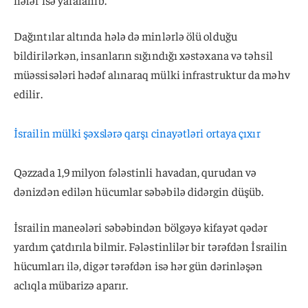
nəfər isə yaralanıb.
Dağıntılar altında hələ də minlərlə ölü olduğu
bildirilərkən, insanların sığındığı xəstəxana və təhsil
müəssisələri hədəf alınaraq mülki infrastruktur da məhv
edilir.
Qəzzada 1,9 milyon fələstinli havadan, qurudan və
dənizdən edilən hücumlar səbəbilə didərgin düşüb.
İsrailin maneələri səbəbindən bölgəyə kifayət qədər
yardım çatdırıla bilmir. Fələstinlilər bir tərəfdən İsrailin
hücumları ilə, digər tərəfdən isə hər gün dərinləşən
aclıqla mübarizə aparır.