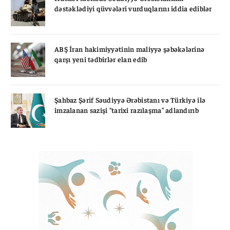
dəstəklədiyi qüvvələri vurduqlarını iddia ediblər
ABŞ İran hakimiyyətinin maliyyə şəbəkələrinə
qarşı yeni tədbirlər elan edib
Şahbaz Şərif Səudiyyə Ərəbistanı və Türkiyə ilə
imzalanan sazişi "tarixi razılaşma" adlandırıb