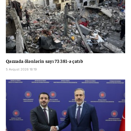
Qəzzada ölənlərin sayı 73 381-ə çatıb
5 Avqust 2026 18:19