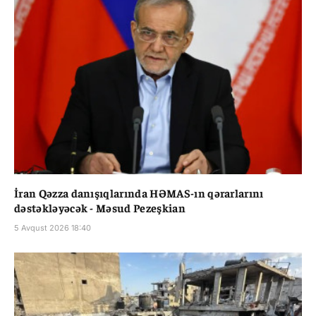
İran Qəzza danışıqlarında HƏMAS-ın qərarlarını
dəstəkləyəcək - Məsud Pezeşkian
5 Avqust 2026 18:40