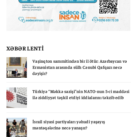
XƏBƏR LENTİ
Vaşinqton sammitindən bir il ötür: Azərbaycan və
Ermənistan arasında sülh Cənubi Qafqazı necə
dəyişir?
Türkiyə “Məkkə sazişi”nin NATO-nun 5-ci maddəsi
ilə ziddiyyət təşkil etdiyi iddialarını təkzib edib
İsrail siyasi partiyaları yəhudi yaşayış
məntəqələrinə necə yanaşır?