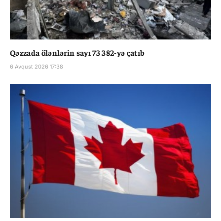
Qəzzada ölənlərin sayı 73 382-yə çatıb
6 Avqust 2026 17:38