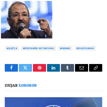
#QƏZZA
#BENYAMIN NETANYAHU
#HƏMAS
#EHUD BARAK
Facebook
Twitter
Pinterest
LinkedIn
Tumblr
Email
Copy
Link
OXŞAR
XƏBƏRƏR