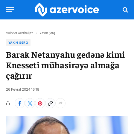
Voice of Azerbaijan
/
Yaxın Şərq
YAXIN ŞƏRQ
Barak Netanyahu gedənə kimi
Knesseti mühasirəyə almağa
çağırır
26 Fevral 2024 16:18