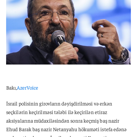
Bakı,
AzerVoice
İsrail polisinin girovların dəyişdirilməsi və erkən
seçkilərin keçirilməsi tələbi ilə keçirilən etiraz
aksiyalarına müdaxiləsindən sonra keçmiş baş nazir
Ehud Barak baş nazir Netanyahu hökuməti istefa edənə