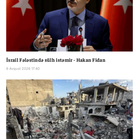
İsrail Fələstində sülh istəmir - Hakan Fidan
6 Avqust 2026 17:40