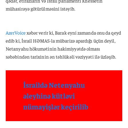
qədər, etirazların və İsrail parlamenti Knessetin
mühasirəyə götürülməsini istəyib.
AzerVoice
xəbər verir ki, Barak eyni zamanda onu da qeyd
edib ki, İsrail HƏMAS-la mübarizə apardığı üçün deyil,
Netanyahu hökumətinin hakimiyyətdə olması
səbəbindən tarixinin ən təhlükəli vəziyyəti ilə üzləşib.
İsraildə Netenyahu
əleyhinə kütləvi
nümayişlər keçirilib