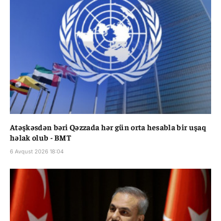
Atəşkəsdən bəri Qəzzada hər gün orta hesabla bir uşaq
həlak olub - BMT
6 Avqust 2026 18:04