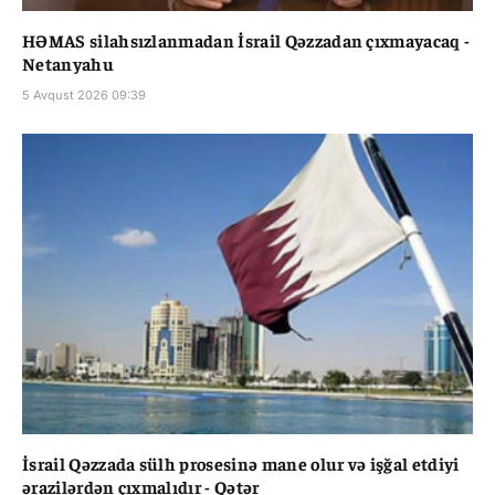
HƏMAS silahsızlanmadan İsrail Qəzzadan çıxmayacaq -
Netanyahu
5 Avqust 2026 09:39
İsrail Qəzzada sülh prosesinə mane olur və işğal etdiyi
ərazilərdən çıxmalıdır - Qətər