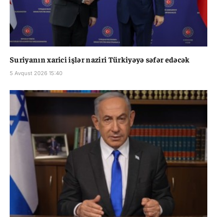
Suriyanın xarici işlər naziri Türkiyəyə səfər edəcək
5 Avqust 2026 15:40