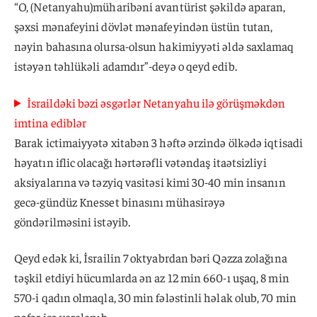
“O, (Netanyahu)müharibəni avantürist şəkildə aparan,
şəxsi mənafeyini dövlət mənafeyindən üstün tutan,
nəyin bahasına olursa-olsun hakimiyyəti əldə saxlamaq
istəyən təhlükəli adamdır”-deyə o qeyd edib.
İsraildəki bəzi əsgərlər Netanyahu ilə görüşməkdən
imtina ediblər
Barak ictimaiyyətə xitabən 3 həftə ərzində ölkədə iqtisadi
həyatın iflic olacağı hərtərəfli vətəndaş itaətsizliyi
aksiyalarına və təzyiq vasitəsi kimi 30-40 min insanın
gecə-gündüz Knesset binasını mühasirəyə
göndərilməsini istəyib.
Qeyd edək ki, İsrailin 7 oktyabrdan bəri Qəzza zolağına
təşkil etdiyi hücumlarda ən az 12 min 660-ı uşaq, 8 min
570-i qadın olmaqla, 30 min fələstinli həlak olub, 70 min