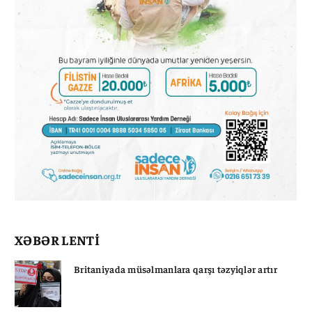
XƏBƏR LENTİ
Britaniyada müsəlmanlara qarşı təzyiqlər artır