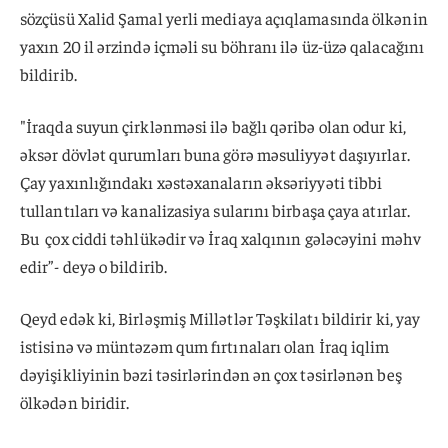
sözçüsü Xalid Şamal yerli mediaya açıqlamasında ölkənin
yaxın 20 il ərzində içməli su böhranı ilə üz-üzə qalacağını
bildirib.
"İraqda suyun çirklənməsi ilə bağlı qəribə olan odur ki,
əksər dövlət qurumları buna görə məsuliyyət daşıyırlar.
Çay yaxınlığındakı xəstəxanaların əksəriyyəti tibbi
tullantıları və kanalizasiya sularını birbaşa çaya atırlar.
Bu çox ciddi təhlükədir və İraq xalqının gələcəyini məhv
edir”- deyə o bildirib.
Qeyd edək ki, Birləşmiş Millətlər Təşkilatı bildirir ki, yay
istisinə və müntəzəm qum fırtınaları olan İraq iqlim
dəyişikliyinin bəzi təsirlərindən ən çox təsirlənən beş
ölkədən biridir.