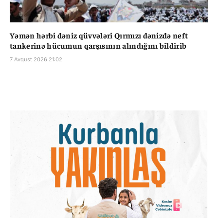
Yəmən hərbi dəniz qüvvələri Qırmızı dənizdə neft
tankerinə hücumun qarşısının alındığını bildirib
7 Avqust 2026 21:02