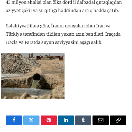
43 milyon əhalisi olan ölkə dörd il dalbadal quraqlıqdan
əziyyət çəkir və su qıtlığı həddindən artıq həddə çatıb.
Səlahiyyətlilərə görə, İraqın qonşuları olan İran və
Türkiyə tərəfindən tikilən yuxarı axın bəndləri, İraqıda
Dəclə və Fəratda suyun səviyyəsini aşağı salıb.
Facebook
Twitter
Pinterest
LinkedIn
Tumblr
Email
Copy