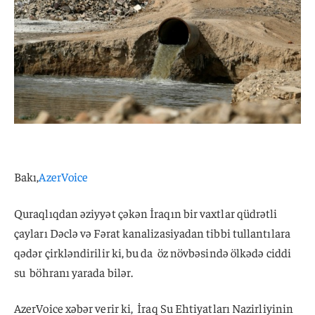
Bakı,
AzerVoice
Quraqlıqdan əziyyət çəkən İraqın bir vaxtlar qüdrətli
çayları Dəclə və Fərat kanalizasiyadan tibbi tullantılara
qədər çirkləndirilir ki, bu da öz növbəsində ölkədə ciddi
su böhranı yarada bilər.
AzerVoice xəbər verir ki, İraq Su Ehtiyatları Nazirliyinin