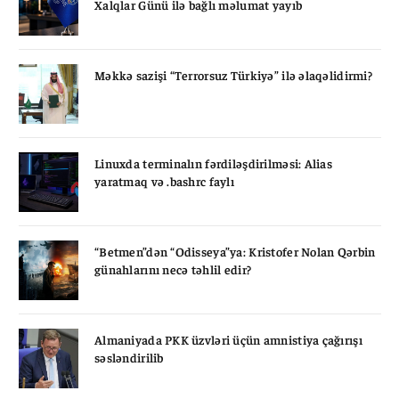
Xalqlar Günü ilə bağlı məlumat yayıb
Məkkə sazişi “Terrorsuz Türkiyə” ilə əlaqəlidirmi?
Linuxda terminalın fərdiləşdirilməsi: Alias
yaratmaq və .bashrc faylı
“Betmen”dən “Odisseya”ya: Kristofer Nolan Qərbin
günahlarını necə təhlil edir?
Almaniyada PKK üzvləri üçün amnistiya çağırışı
səsləndirilib