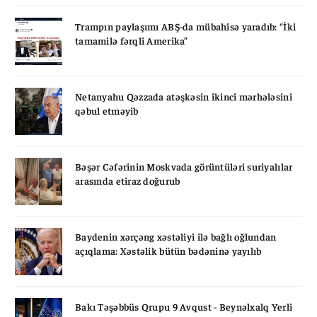
Trampın paylaşımı ABŞ-da mübahisə yaradıb: “İki
tamamilə fərqli Amerika”
Netanyahu Qəzzada atəşkəsin ikinci mərhələsini
qəbul etməyib
Bəşər Cəfərinin Moskvada görüntüləri suriyalılar
arasında etiraz doğurub
Baydenin xərçəng xəstəliyi ilə bağlı oğlundan
açıqlama: Xəstəlik bütün bədəninə yayılıb
Bakı Təşəbbüs Qrupu 9 Avqust - Beynəlxalq Yerli