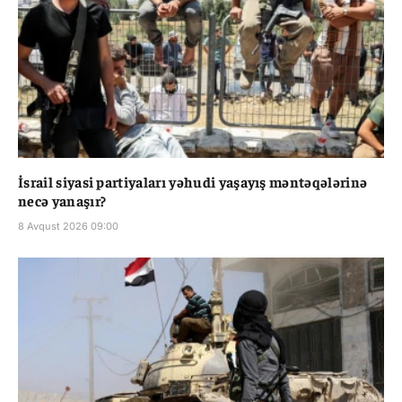
İsrail siyasi partiyaları yəhudi yaşayış məntəqələrinə
necə yanaşır?
8 Avqust 2026 09:00