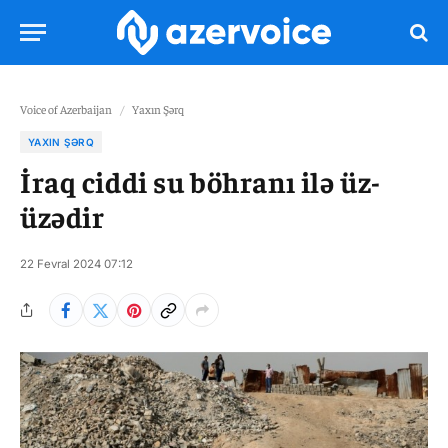
Voice of Azerbaijan
/
Yaxın Şərq
YAXIN ŞƏRQ
İraq ciddi su böhranı ilə üz-
üzədir
22 Fevral 2024 07:12