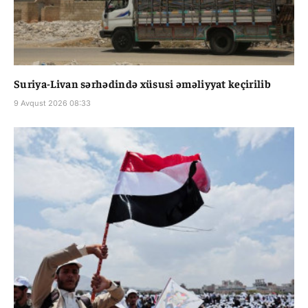
Suriya-Livan sərhədində xüsusi əməliyyat keçirilib
9 Avqust 2026 08:33