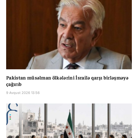
Pakistan müsəlman ölkələrini İsrailə qarşı birləşməyə
çağırıb
9 Avqust 2026 13:56