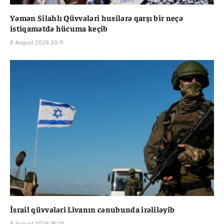
Yəmən Silahlı Qüvvələri husilərə qarşı bir neçə
istiqamətdə hücuma keçib
8 Avqust 2026 20:11
İsrail qüvvələri Livanın cənubunda irəliləyib
8 Avqust 2026 18:05