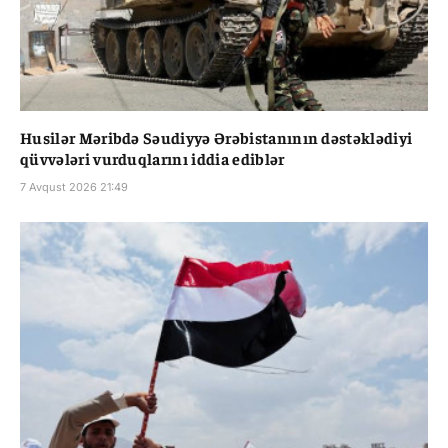
Husilər Məribdə Səudiyyə Ərəbistanının dəstəklədiyi
qüvvələri vurduqlarını iddia ediblər
7 Avqust 2026 21:49