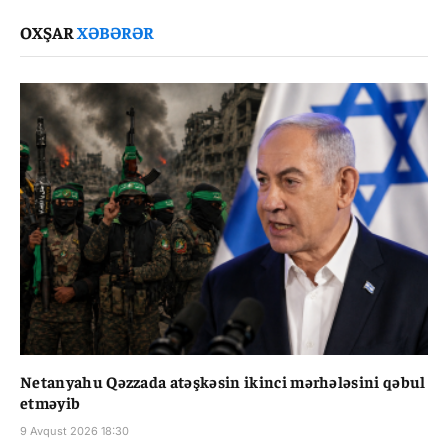
Link
OXŞAR
XƏBƏRƏR
Netanyahu Qəzzada atəşkəsin ikinci mərhələsini qəbul
etməyib
9 Avqust 2026 18:30