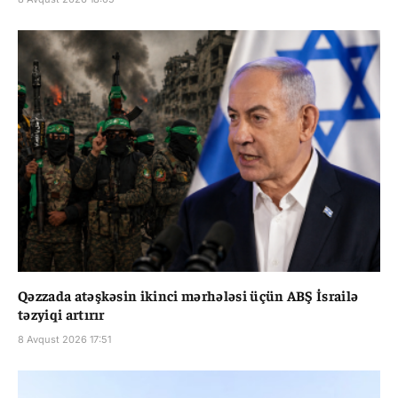
Qəzzada atəşkəsin ikinci mərhələsi üçün ABŞ İsrailə
təzyiqi artırır
8 Avqust 2026 17:51