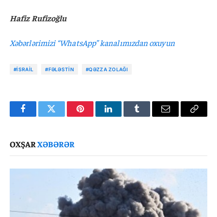
Hafiz Rufizoğlu
Xəbərlərimizi “WhatsApp” kanalımızdan oxuyun
#İSRAIL
#FƏLƏSTIN
#QƏZZA ZOLAĞI
Facebook
Twitter
Pinterest
LinkedIn
Tumblr
Email
Copy
Link
OXŞAR
XƏBƏRƏR