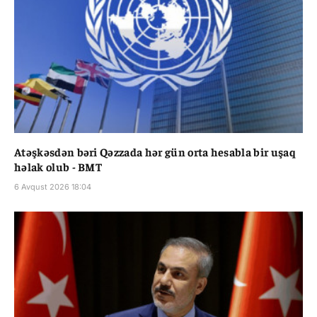
Atəşkəsdən bəri Qəzzada hər gün orta hesabla bir uşaq
həlak olub - BMT
6 Avqust 2026 18:04