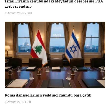
İsrail Livanın cənubundakı Meyfadun qəsəbəsinə PUA
zərbəsi endirib
6 Avqust 2026 20:01
Roma danışıqlarının yeddinci raundu başa çatıb
6 Avqust 2026 18:18