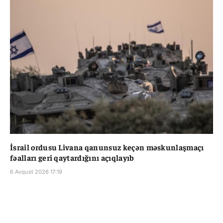
İsrail ordusu Livana qanunsuz keçən məskunlaşmaçı
fəalları geri qaytardığını açıqlayıb
6 Avqust 2026 17:19