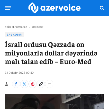
Voice of Azerbaijan
/
Baş xəbər
BAŞ XƏBƏR
İsrail ordusu Qəzzada on
milyonlarla dollar dəyərində
malı talan edib – Euro-Med
31 Dekabr 2023 00:40