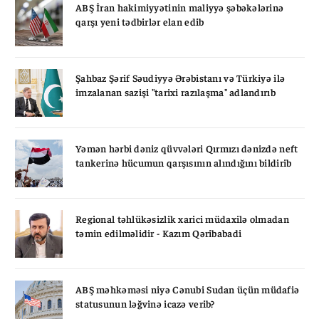
ABŞ İran hakimiyyətinin maliyyə şəbəkələrinə
qarşı yeni tədbirlər elan edib
Şahbaz Şərif Səudiyyə Ərəbistanı və Türkiyə ilə
imzalanan sazişi "tarixi razılaşma" adlandırıb
Yəmən hərbi dəniz qüvvələri Qırmızı dənizdə neft
tankerinə hücumun qarşısının alındığını bildirib
Regional təhlükəsizlik xarici müdaxilə olmadan
təmin edilməlidir - Kazım Qəribabadi
ABŞ məhkəməsi niyə Cənubi Sudan üçün müdafiə
statusunun ləğvinə icazə verib?