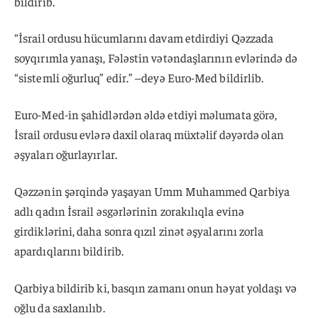
bildirib.
“İsrail ordusu hücumlarını davam etdirdiyi Qəzzada
soyqırımla yanaşı, Fələstin vətəndaşlarının evlərində də
“sistemli oğurluq” edir.” –deyə Euro-Med bildirlib.
Euro-Med-in şahidlərdən əldə etdiyi məlumata görə,
İsrail ordusu evlərə daxil olaraq müxtəlif dəyərdə olan
əşyaları oğurlayırlar.
Qəzzənin şərqində yaşayan Umm Muhammed Qarbiya
adlı qadın İsrail əsgərlərinin zorakılıqla evinə
girdiklərini, daha sonra qızıl zinət əşyalarını zorla
apardıqlarını bildirib.
Qarbiya bildirib ki, basqın zamanı onun həyat yoldaşı və
oğlu da saxlanılıb.