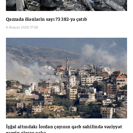
Qəzzada ölənlərin sayı 73 382-yə çatıb
6 Avqust 2026 17:38
İşğal altındakı İordan çayının qərb sahilində vəziyyət
gərgin olaraq qalır