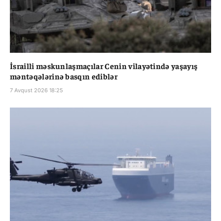
İsrailli məskunlaşmaçılar Cenin vilayətində yaşayış
məntəqələrinə basqın ediblər
7 Avqust 2026 18:25