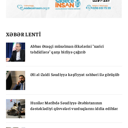
XƏBƏR LENTİ
Abbas Əraqçi müsəlman ölkələrini "xarici
təhdidlərə" qarşı birliyə çağırıb
Əli əl-Zaidi Səudiyyə kəşfiyyat rəhbəri ilə görüşüb
Husilər Məribdə Səudiyyə Ərəbistanının
dəstəklədiyi qüvvələri vurduqlarını iddia ediblər