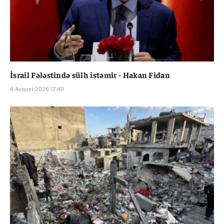
İsrail Fələstində sülh istəmir - Hakan Fidan
6 Avqust 2026 17:40