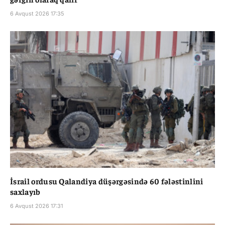
6 Avqust 2026 17:35
İsrail ordusu Qalandiya düşərgəsində 60 fələstinlini
saxlayıb
6 Avqust 2026 17:31