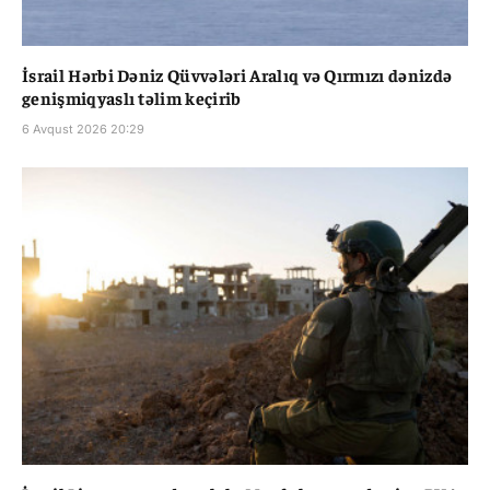
İsrail Hərbi Dəniz Qüvvələri Aralıq və Qırmızı dənizdə
genişmiqyaslı təlim keçirib
6 Avqust 2026 20:29