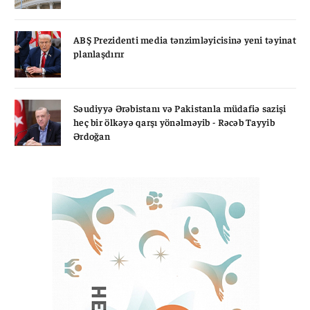
ABŞ Prezidenti media tənzimləyicisinə yeni təyinat
planlaşdırır
Səudiyyə Ərəbistanı və Pakistanla müdafiə sazişi
heç bir ölkəyə qarşı yönəlməyib - Rəcəb Tayyib
Ərdoğan