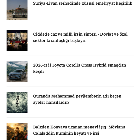
Suriya-Livan sərhədində xüsusi əməliyyat keçirilib
Ciddədə caz və milli irsin sintezi - Dövlət və özəl
sektor tərəfdaşlığı başlayır
2026-cı il Toyota Corolla Cross Hybrid sınaqdan
keçdi
Quranda Məhəmməd peyğəmbərin adı keçən
ayələr hansılardır?
Bəlxdən Konyaya uzanan mənəvi işıq: Mövlana
Cəlaləddin Ruminin həyatı və irsi