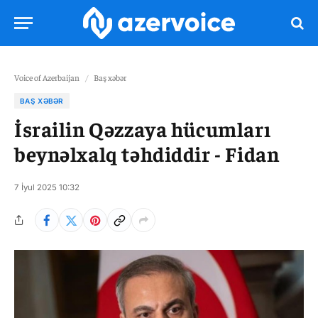
Voice of Azerbaijan
/
Baş xəbər
BAŞ XƏBƏR
İsrailin Qəzzaya hücumları
beynəlxalq təhdiddir - Fidan
7 İyul 2025 10:32