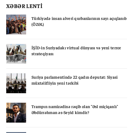
XƏBƏR LENTİ
Türkiyədə insan alveri qurbanlarının sayı açıqlanıb
(ÖZƏL)
İŞİD-in Suriyadakı virtual dünyası və yeni terror
strateqiyası
Suriya parlamentində 22 qadın deputat: Siyasi
müxtəlifliyin yeni tərkibi
Trampın namizədinə rəqib olan "Əsl miçiqanlı"
Əbdürrəhman əs-Seyid kimdir?