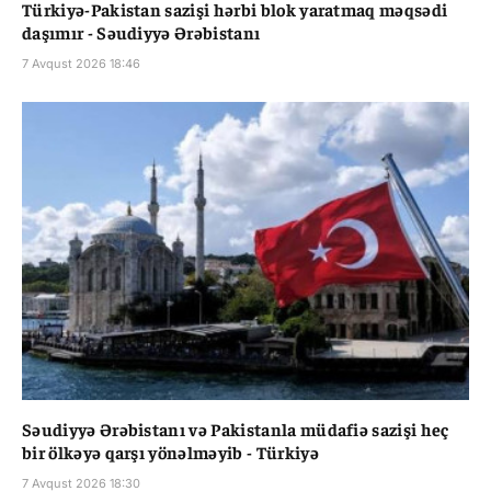
Türkiyə-Pakistan sazişi hərbi blok yaratmaq məqsədi
daşımır - Səudiyyə Ərəbistanı
7 Avqust 2026 18:46
Səudiyyə Ərəbistanı və Pakistanla müdafiə sazişi heç
bir ölkəyə qarşı yönəlməyib - Türkiyə
7 Avqust 2026 18:30