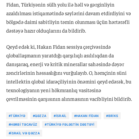
Fidan, Türkiyənin sülh yolu ilə həll və gərginliyin
azaldılması istiqamətində səylərini davam etdirdiyini və
bölgədə daimi sabitliyin təmin olunması üçün hərtərəfli
dəstəyə hazır olduqlarını da bildirib.
Qeyd edək ki, Hakan Fidan sessiya çərçivəsində
qloballaşmanın yaratdığı qarşılıqlı asılılıqdan da
danışaraq, enerji və kritik minerallar sahəsində dəyər
zəncirlərinin həssaslığını vurğulayıb. O, həmçinin süni
intellektin qlobal idarəçiliyinin önəmini qeyd edərək, bu
texnologiyanın yeni hökmranlıq vasitəsinə
çevrilməsinin qarşısının alınmasının vacibliyini bildirib.
#TÜRKIYƏ
#QƏZZA
#İSRAIL
#HAKAN FIDAN
#BRİKS
#HƏRBI TƏCAVÜZ
#TÜRKIYƏ FƏLƏSTIN DƏSTƏYI
#İSRAIL VƏ QƏZZA