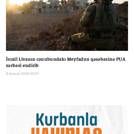
İsrail Livanın cənubundakı Meyfadun qəsəbəsinə PUA
zərbəsi endirib
6 Avqust 2026 20:01