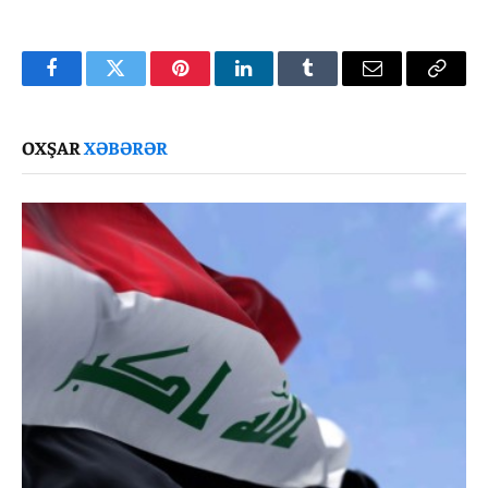
Facebook
Twitter
Pinterest
LinkedIn
Tumblr
Email
Copy
Link
OXŞAR
XƏBƏRƏR