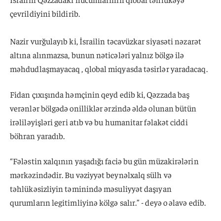
çevrildiyini bildirib.
Nazir vurğulayıb ki, İsrailin təcavüzkar siyasəti nəzarət
altına alınmazsa, bunun nəticələri yalnız bölgə ilə
məhdudlaşmayacaq , qlobal miqyasda təsirlər yaradacaq.
Fidan çıxışında həmçinin qeyd edib ki, Qəzzada baş
verənlər bölgədə onilliklər ərzində əldə olunan bütün
irəliləyişləri geri atıb və bu humanitar fəlakət ciddi
böhran yaradıb.
“Fələstin xalqının yaşadığı faciə bu gün müzakirələrin
mərkəzindədir. Bu vəziyyət beynəlxalq sülh və
təhlükəsizliyin təminində məsuliyyət daşıyan
qurumların legitimliyinə kölgə salır.” - deyə o əlavə edib.