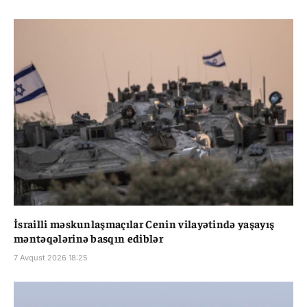
İsrailli məskunlaşmaçılar Cenin vilayətində yaşayış
məntəqələrinə basqın ediblər
7 Avqust 2026 18:25