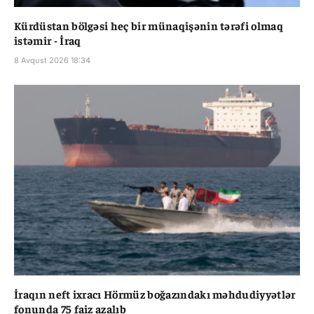
Kürdüstan bölgəsi heç bir münaqişənin tərəfi olmaq
istəmir - İraq
8 Avqust 2026 18:34
İraqın neft ixracı Hörmüz boğazındakı məhdudiyyətlər
fonunda 75 faiz azalıb