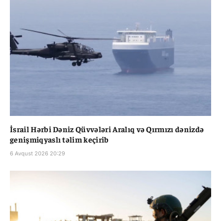
İsrail Hərbi Dəniz Qüvvələri Aralıq və Qırmızı dənizdə
genişmiqyaslı təlim keçirib
6 Avqust 2026 20:29