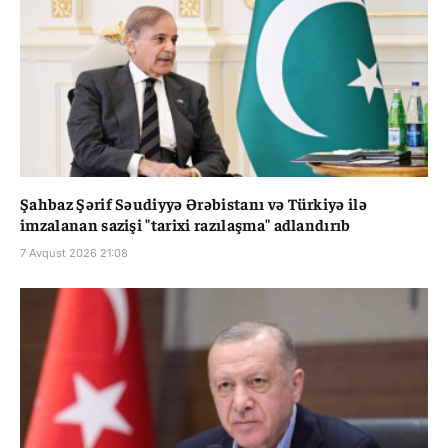
Şahbaz Şərif Səudiyyə Ərəbistanı və Türkiyə ilə
imzalanan sazişi "tarixi razılaşma" adlandırıb
7 Avqust 2026 21:08