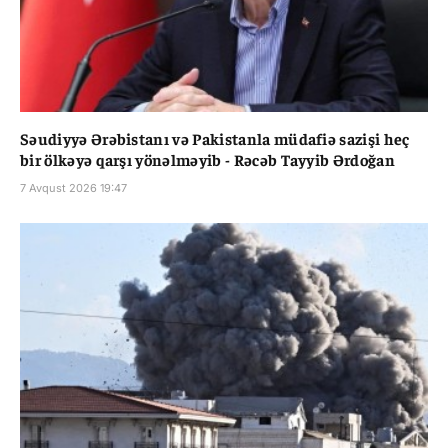
Səudiyyə Ərəbistanı və Pakistanla müdafiə sazişi heç
bir ölkəyə qarşı yönəlməyib - Rəcəb Tayyib Ərdoğan
7 Avqust 2026 19:47