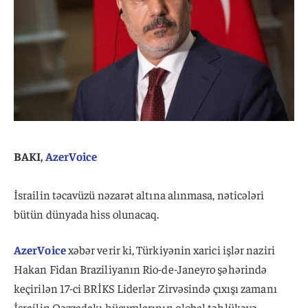
BAKI,
AzerVoice
İsrailin təcavüzü nəzarət altına alınmasa, nəticələri
bütün dünyada hiss olunacaq.
AzerVoice
xəbər verir ki, Türkiyənin xarici işlər naziri
Hakan Fidan Braziliyanın Rio-de-Janeyro şəhərində
keçirilən 17-ci BRİKS Liderlər Zirvəsində çıxışı zamanı
İsrailin Qəzzadakı hücumlarının qlobal təhlükəyə