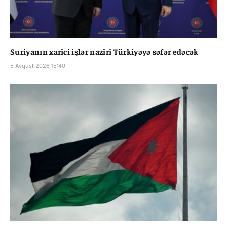
Suriyanın xarici işlər naziri Türkiyəyə səfər edəcək
5 Avqust 2026 15:40