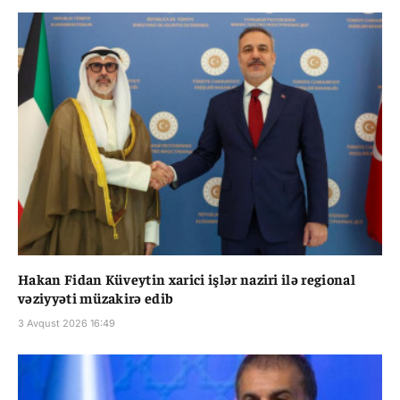
Hakan Fidan Küveytin xarici işlər naziri ilə regional
vəziyyəti müzakirə edib
3 Avqust 2026 16:49