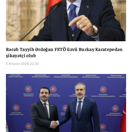
Rəcəb Tayyib Ərdoğan FETÖ üzvü Burkay Karatepedən
şikayətçi olub
5 Avqust 2026 22:35