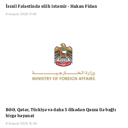
İsrail Fələstində sülh istəmir - Hakan Fidan
6 Avqust 2026 17:40
BƏƏ, Qətər, Türkiyə və daha 5 ölkədən Qəzza ilə bağlı
birgə bəyanat
6 Avqust 2026 15:36