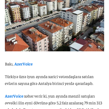
Bakı,
AzerVoice
Türkiyə üzrə iyun ayında xarici vətəndaşlara satılan
evlərin sayına görə Antalya birinci yerdə qərarlaşıb.
AzerVoice
xəbər verir ki, yun ayında mənzil satışları
əvvəlki ilin eyni dövrünə görə 5,2 faiz azalaraq 79 min 313