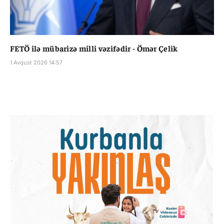
FETÖ ilə mübarizə milli vəzifədir - Ömər Çelik
1 Avqust 2026 14:57