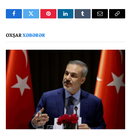
Facebook
Twitter
Pinterest
LinkedIn
Tumblr
Email
Copy
Link
OXŞAR
XƏBƏRƏR