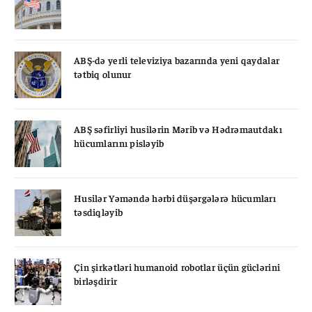
ABŞ-də yerli televiziya bazarında yeni qaydalar
tətbiq olunur
ABŞ səfirliyi husilərin Mərib və Hədrəmautdakı
hücumlarını pisləyib
Husilər Yəməndə hərbi düşərgələrə hücumları
təsdiqləyib
Çin şirkətləri humanoid robotlar üçün güclərini
birləşdirir