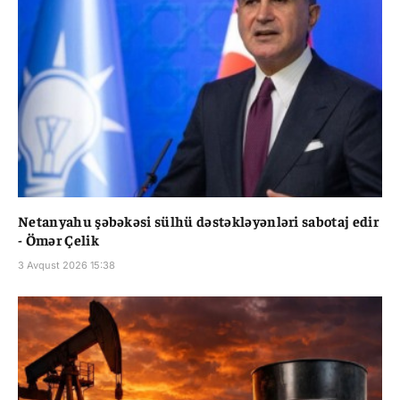
Netanyahu şəbəkəsi sülhü dəstəkləyənləri sabotaj edir
- Ömər Çelik
3 Avqust 2026 15:38