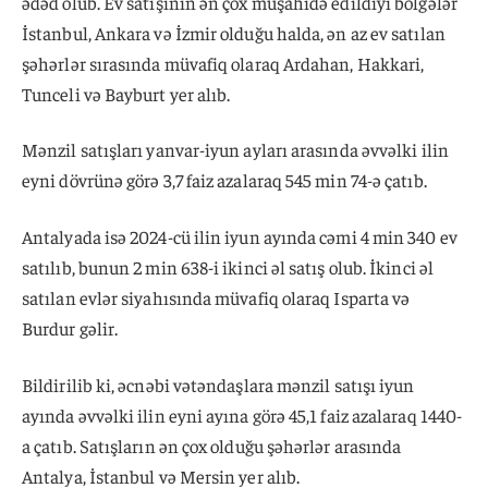
ədəd olub. Ev satışının ən çox müşahidə edildiyi bölgələr
İstanbul, Ankara və İzmir olduğu halda, ən az ev satılan
şəhərlər sırasında müvafiq olaraq Ardahan, Hakkari,
Tunceli və Bayburt yer alıb.
Mənzil satışları yanvar-iyun ayları arasında əvvəlki ilin
eyni dövrünə görə 3,7 faiz azalaraq 545 min 74-ə çatıb.
Antalyada isə 2024-cü ilin iyun ayında cəmi 4 min 340 ev
satılıb, bunun 2 min 638-i ikinci əl satış olub. İkinci əl
satılan evlər siyahısında müvafiq olaraq Isparta və
Burdur gəlir.
Bildirilib ki, əcnəbi vətəndaşlara mənzil satışı iyun
ayında əvvəlki ilin eyni ayına görə 45,1 faiz azalaraq 1440-
a çatıb. Satışların ən çox olduğu şəhərlər arasında
Antalya, İstanbul və Mersin yer alıb.