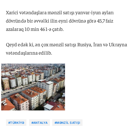
Xarici vətəndaşlara mənzil satışı yanvar-iyun ayları
dövründə bir əvvəlki ilin eyni dövrünə görə 45,7 faiz
azalaraq 10 min 461-ə çatıb.
Qeyd edək ki, ən çox mənzil satışı Rusiya, İran və Ukrayna
vətəndaşlarına edilib.
#TÜRKIYƏ
#ANTALYA
#MƏNZIL SATIŞI