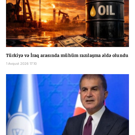
Türkiyə və İraq arasında mühüm razılaşma əldə olundu
1 Avqust 2026 17:10