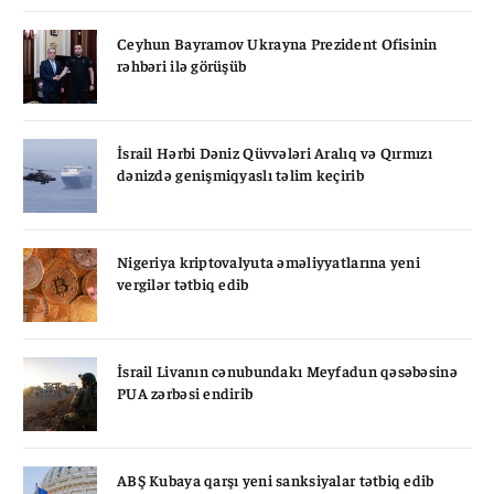
Ceyhun Bayramov Ukrayna Prezident Ofisinin
rəhbəri ilə görüşüb
İsrail Hərbi Dəniz Qüvvələri Aralıq və Qırmızı
dənizdə genişmiqyaslı təlim keçirib
Nigeriya kriptovalyuta əməliyyatlarına yeni
vergilər tətbiq edib
İsrail Livanın cənubundakı Meyfadun qəsəbəsinə
PUA zərbəsi endirib
ABŞ Kubaya qarşı yeni sanksiyalar tətbiq edib