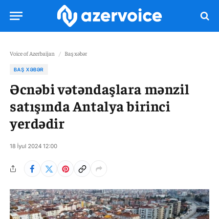
Voice of Azerbaijan
/
Baş xəbər
BAŞ XƏBƏR
Əcnəbi vətəndaşlara mənzil
satışında Antalya birinci
yerdədir
18 İyul 2024 12:00