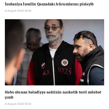
İordaniya İsrailin Qəzzadakı hücumlarını pisləyib
4 Avqust 2026 18:29
Həbs olunan bələdiyyə sədrinin narkotik testi müsbət
çıxıb
4 Avqust 2026 15:55