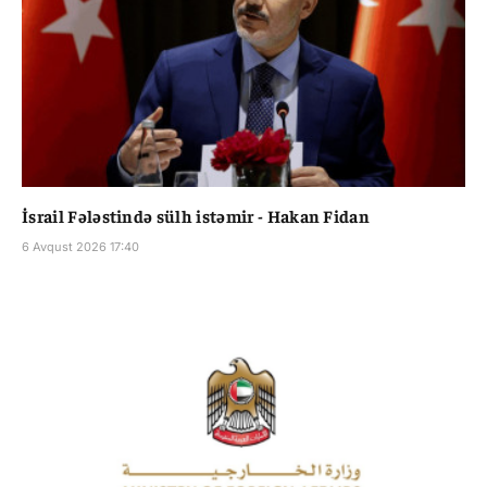
İsrail Fələstində sülh istəmir - Hakan Fidan
6 Avqust 2026 17:40