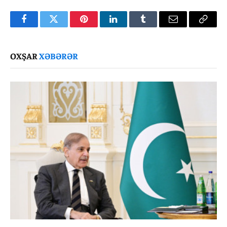
Facebook
Twitter
Pinterest
LinkedIn
Tumblr
Email
Copy
Link
OXŞAR
XƏBƏRƏR