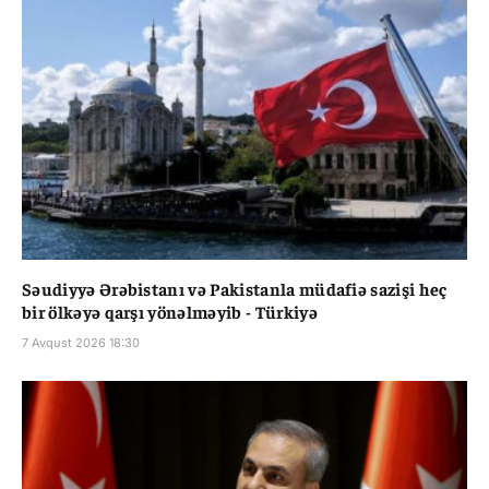
Səudiyyə Ərəbistanı və Pakistanla müdafiə sazişi heç
bir ölkəyə qarşı yönəlməyib - Türkiyə
7 Avqust 2026 18:30