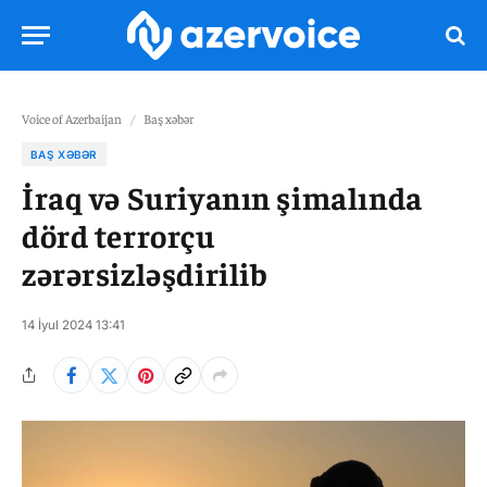
Voice of Azerbaijan
/
Baş xəbər
BAŞ XƏBƏR
İraq və Suriyanın şimalında
dörd terrorçu
zərərsizləşdirilib
14 İyul 2024 13:41