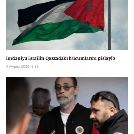
İordaniya İsrailin Qəzzadakı hücumlarını pisləyib
4 Avqust 2026 18:29