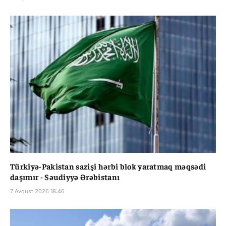
Türkiyə-Pakistan sazişi hərbi blok yaratmaq məqsədi
daşımır - Səudiyyə Ərəbistanı
7 Avqust 2026 18:46