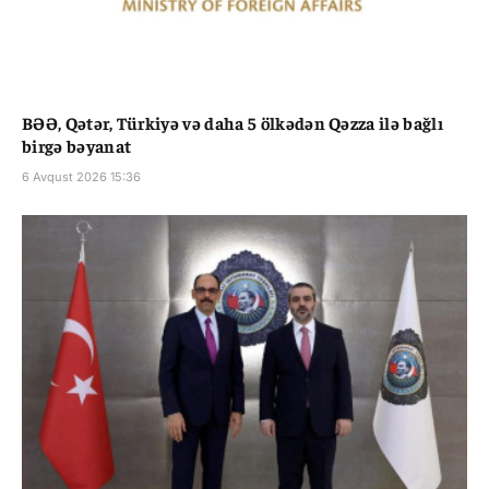
BƏƏ, Qətər, Türkiyə və daha 5 ölkədən Qəzza ilə bağlı
birgə bəyanat
6 Avqust 2026 15:36