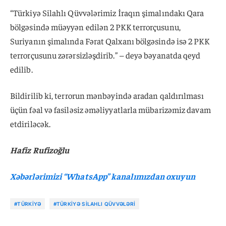
“Türkiyə Silahlı Qüvvələrimiz İraqın şimalındakı Qara
bölgəsində müəyyən edilən 2 PKK terrorçusunu,
Suriyanın şimalında Fərat Qalxanı bölgəsində isə 2 PKK
terrorçusunu zərərsizləşdirib.” – deyə bəyanatda qeyd
edilib.
Bildirilib ki, terrorun mənbəyində aradan qaldırılması
üçün fəal və fasiləsiz əməliyyatlarla mübarizəmiz davam
etdiriləcək.
Hafiz Rufizoğlu
Xəbərlərimizi “WhatsApp” kanalımızdan oxuyun
#TÜRKIYƏ
#TÜRKIYƏ SILAHLI QÜVVƏLƏRI