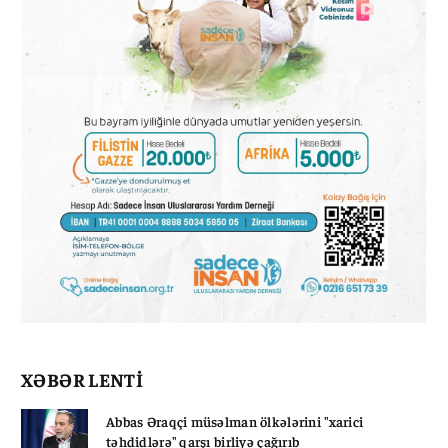
XƏBƏR LENTİ
Abbas Əraqçi müsəlman ölkələrini "xarici
təhdidlərə" qarşı birliyə çağırıb