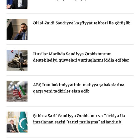
Əli əl-Zaidi Səudiyyə kəşfiyyat rəhbəri ilə görüşüb
Husilər Məribdə Səudiyyə Ərəbistanının
dəstəklədiyi qüvvələri vurduqlarını iddia ediblər
ABŞ İran hakimiyyətinin maliyyə şəbəkələrinə
qarşı yeni tədbirlər elan edib
Şahbaz Şərif Səudiyyə Ərəbistanı və Türkiyə ilə
imzalanan sazişi "tarixi razılaşma" adlandırıb