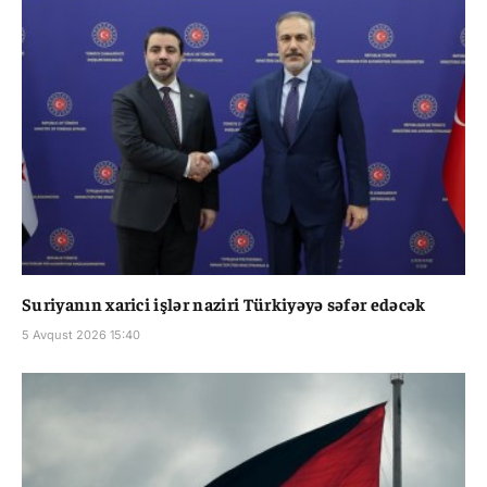
Suriyanın xarici işlər naziri Türkiyəyə səfər edəcək
5 Avqust 2026 15:40