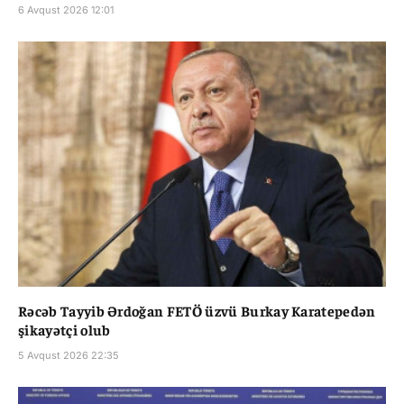
6 Avqust 2026 12:01
Rəcəb Tayyib Ərdoğan FETÖ üzvü Burkay Karatepedən
şikayətçi olub
5 Avqust 2026 22:35