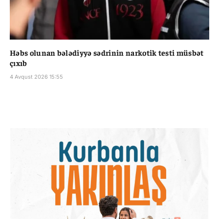
Həbs olunan bələdiyyə sədrinin narkotik testi müsbət
çıxıb
4 Avqust 2026 15:55