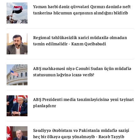
Yəmən hərbi dəniz qüvvələri Qırmızı dənizdə neft
tankerinə hücumun qarşısının alındığını bildirib
Regional təhlükəsizlik xarici müdaxilə olmadan
təmin edilməlidir - Kazım Qəribabadi
ABŞ məhkəməsi niyə Cənubi Sudan üçün müdafiə
statusunun ləğvinə icazə verib?
ABŞ Prezidenti media tənzimləyicisinə yeni təyinat
planlaşdırır
Səudiyyə Ərəbistanı və Pakistanla müdafiə sazişi
heç bir ölkəyə qarşı yönəlməyib - Rəcəb Tayyib