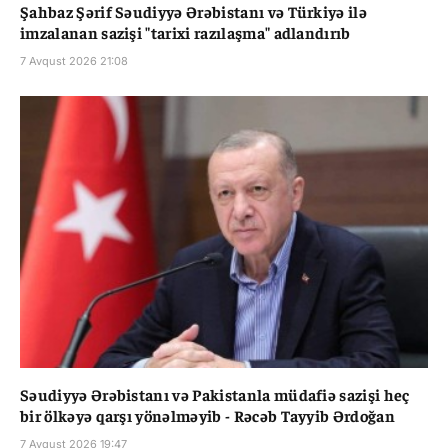
Şahbaz Şərif Səudiyyə Ərəbistanı və Türkiyə ilə
imzalanan sazişi "tarixi razılaşma" adlandırıb
7 Avqust 2026 21:08
Səudiyyə Ərəbistanı və Pakistanla müdafiə sazişi heç
bir ölkəyə qarşı yönəlməyib - Rəcəb Tayyib Ərdoğan
7 Avqust 2026 19:47