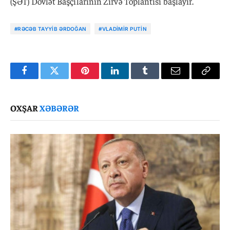
(ŞƏT) Dövlət Başçılarının Zirvə Toplantısı başlayır.
#RƏCƏB TAYYIB ƏRDOĞAN
#VLADIMIR PUTIN
Facebook
Twitter
Pinterest
LinkedIn
Tumblr
Email
Copy
Link
OXŞAR
XƏBƏRƏR