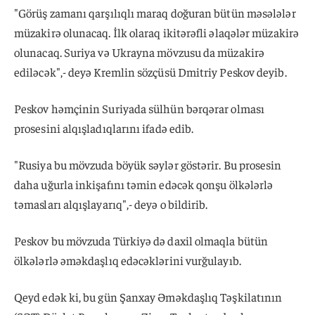
"Görüş zamanı qarşılıqlı maraq doğuran bütün məsələlər
müzakirə olunacaq. İlk olaraq ikitərəfli əlaqələr müzakirə
olunacaq. Suriya və Ukrayna mövzusu da müzakirə
ediləcək",- deyə Kremlin sözçüsü Dmitriy Peskov deyib.
Peskov həmçinin Suriyada sülhün bərqərar olması
prosesini alqışladıqlarını ifadə edib.
"Rusiya bu mövzuda böyük səylər göstərir. Bu prosesin
daha uğurla inkişafını təmin edəcək qonşu ölkələrlə
təmasları alqışlayarıq",- deyə o bildirib.
Peskov bu mövzuda Türkiyə də daxil olmaqla bütün
ölkələrlə əməkdaşlıq edəcəklərini vurğulayıb.
Qeyd edək ki, bu gün Şanxay Əməkdaşlıq Təşkilatının