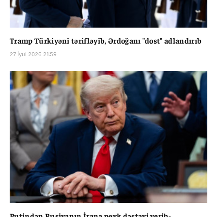
Tramp Türkiyəni tərifləyib, Ərdoğanı "dost" adlandırıb
27 İyul 2026 21:59
Putindən Rusiyanın İrana peyk dəstəyi verib-