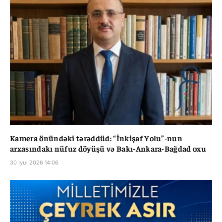
Kamera önündəki tərəddüd: “İnkişaf Yolu”-nun
arxasındakı nüfuz döyüşü və Bakı-Ankara-Bağdad oxu
30 İyul 2026 14:06