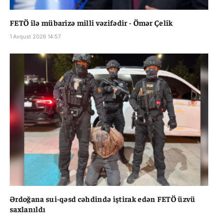
FETÖ ilə mübarizə milli vəzifədir - Ömər Çelik
1 Avqust 2026 14:57
Ərdoğana sui-qəsd cəhdində iştirak edən FETÖ üzvü
saxlanıldı