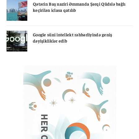
Qətərin Baş naziri Əmmanda Şərqi Qüdslə bağlı
keçirilən iclasa qatılıb
Google süni intellekt rəhbərliyində geniş
dəyişikliklər edib