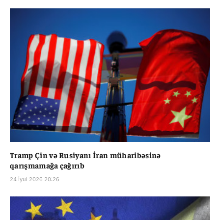
Tramp Çin və Rusiyanı İran müharibəsinə
qarışmamağa çağırıb
24 İyul 2026 20:26