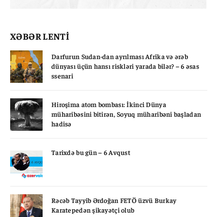
XƏBƏR LENTİ
Darfurun Sudan-dan ayrılması Afrika və ərəb
dünyası üçün hansı riskləri yarada bilər? – 6 əsas
ssenari
Hiroşima atom bombası: İkinci Dünya
müharibəsini bitirən, Soyuq müharibəni başladan
hadisə
Tarixdə bu gün – 6 Avqust
Rəcəb Tayyib Ərdoğan FETÖ üzvü Burkay
Karatepedən şikayətçi olub