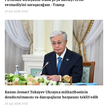
vermədiyini soruşacağam - Tramp
27 İyul 2026 21:52
Kasım-Jomart Tokayev Ukrayna müharibəsinin
dondurulmasını və danışıqların bərpasını təklif edib
25 İyul 2026 21:12