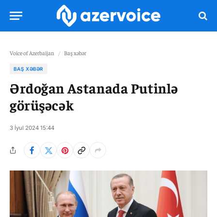
Voice of Azerbaijan
/
Baş xəbər
BAŞ XƏBƏR
Ərdoğan Astanada Putinlə
görüşəcək
3 İyul 2024 15:44