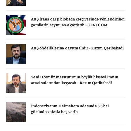
ABŞ İrana qarşı blokada çərçivəsində yönləndirilən
gəmilərin sayını 48-ə çatdırıb - CENTCOM
ABŞ öhdəliklərinə qayıtmalıdır - Kazım Qəribabadi
Yeni Hörmüz marşrutunun böyük hissəsi İranın
ərazi sularından keçəcək - Kazım Qəribabadi
İndoneziyanın Halmahera adasında 5,5 bal
gücündə zəlzələ baş verib