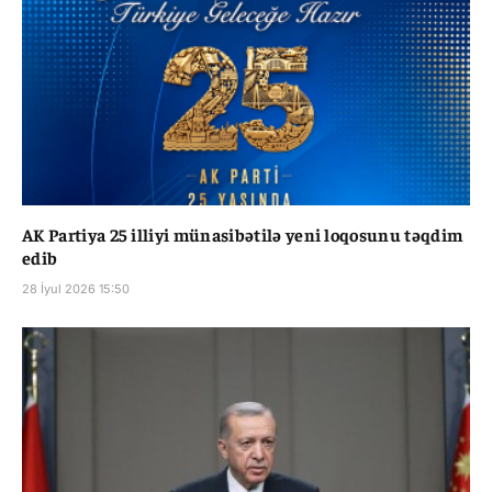
AK Partiya 25 illiyi münasibətilə yeni loqosunu təqdim
edib
28 İyul 2026 15:50