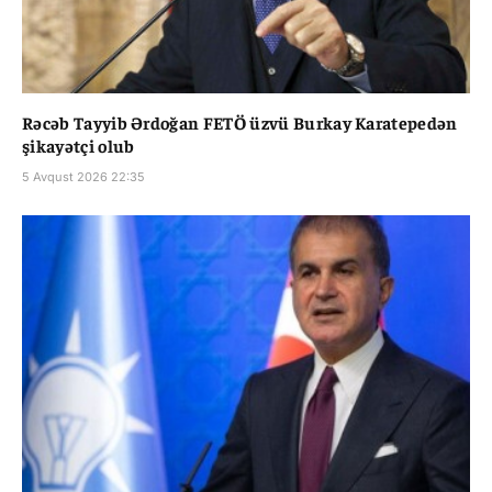
Rəcəb Tayyib Ərdoğan FETÖ üzvü Burkay Karatepedən
şikayətçi olub
5 Avqust 2026 22:35