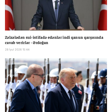
Zəlzələdən sui-istifadə edənlər indi qanun qarşısında
cavab verirlər - Ərdoğan
28 İyul 2026 15:44