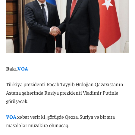
Bakı,
VOA
Türkiyə prezidenti Rəcəb Tayyib Ərdoğan Qazaxıstanın
Astana şəhərində Rusiya prezidenti Vladimir Putinlə
görüşəcək.
VOA
xəbər verir ki, görüşdə Qəzza, Suriya və bir sıra
məsələlər müzakirə olunacaq.